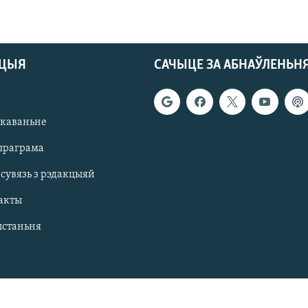
АЦЫЯ
САЧЫЦЕ ЗА АБНАЎЛЕНЬН
якаваньне
праграма
 сувязь з рэдакцыяй
акты
ыстаньня