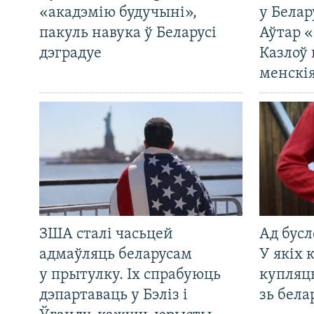
«акадэмію будучыні»,
у Белар
пакуль навука ў Беларусі
Аўтар «
дэградуе
Казлоў 
менскія
ЗША сталі часьцей
Ад бусл
адмаўляць беларусам
У якіх 
у прытулку. Іх спрабуюць
купляц
дэпартаваць у Бэліз і
зь бела