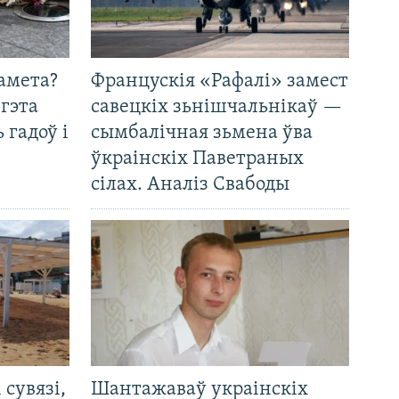
амета?
Францускія «Рафалі» замест
 гэта
савецкіх зьнішчальнікаў —
 гадоў і
сымбалічная зьмена ўва
ўкраінскіх Паветраных
сілах. Аналіз Свабоды
і сувязі,
Шантажаваў украінскіх