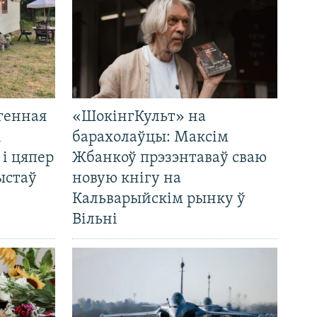
генная
«ШокінгКульт» на
і
барахолаўцы: Максім
 і цяпер
Жбанкоў прэзэнтаваў сваю
ыстаў
новую кнігу на
Кальварыйскім рынку ў
Вільні