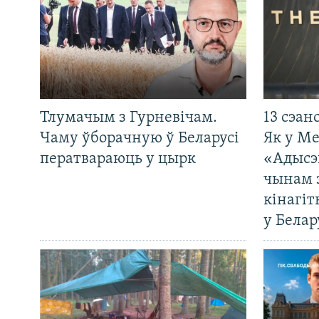
Тлумачым з Гурневічам.
13 сэан
Чаму ўборачную ў Беларусі
Як у М
ператвараюць у цырк
«Адысэ
чынам 
кінагі
у Белар