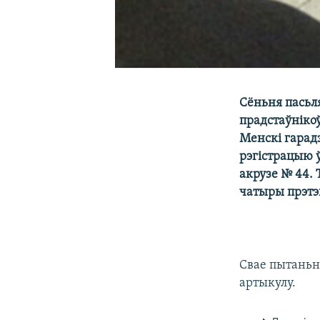
Сёньня пасьл
прадстаўнікоў
Менскі гарадз
рэгістрацыю 
акрузе № 44. 
чатыры прэтэ
Свае пытаньн
артыкулу.