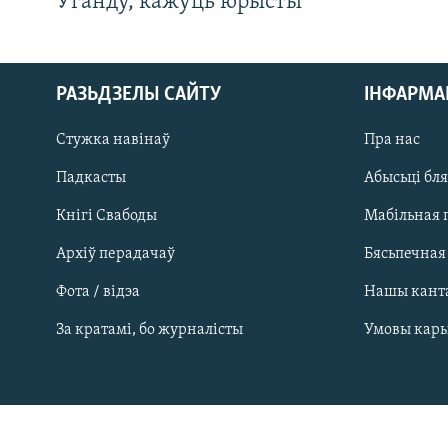
Ўганду, кажуць юрысты
РАЗЬДЗЕЛЫ САЙТУ
ІНФАРМ
Стужка навінаў
Пра нас
Падкасты
Абысьці бл
Кнігі Свабоды
Мабільная 
Архіў перадачаў
Бясьпечная
Фота / відэа
Нашы кант
САЧЫЦЕ ЗА АБНАЎЛЕНЬНЯМІ
За кратамі, бо журналісты
Умовы кар