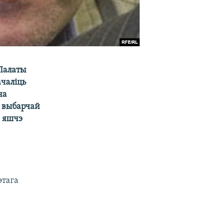
 Палаты
ачаліць
на
й выбарчай
а яшчэ
этага