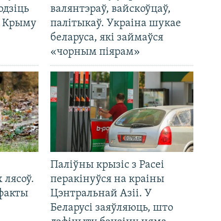
одзіць
валянтэраў, вайскоўцаў,
а Крыму
палітыкаў. Украіна шукае
беларуса, які займаўся
«чорным піярам»
Паліўны крызіс з Расеі
 лясоў.
перакінуўся на краіны
 факты
Цэнтральнай Азіі. У
Беларусі заяўляюць, што