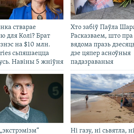
нка стварае
Хто забіў Паўла Шар
ю для Колі? Брат
Расказваем, што пра
ізнэс на $10 млн.
вядома празь дзесяць
ries сьпяшаецца
дзе цяпер асноўныя
усь. Навіны 5 жніўня
падазраваныя
„экстрэмізм“
Ні газу, ні сьвятла, н