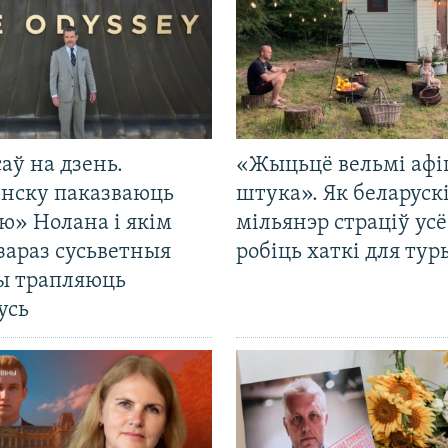
саў на дзень.
«Жыцьцё вельмі афі
енску паказваюць
штука». Як беларуск
ю» Нолана і якім
мільянэр страціў усё
зараз сусьветныя
робіць хаткі для тур
ты трапляюць
усь