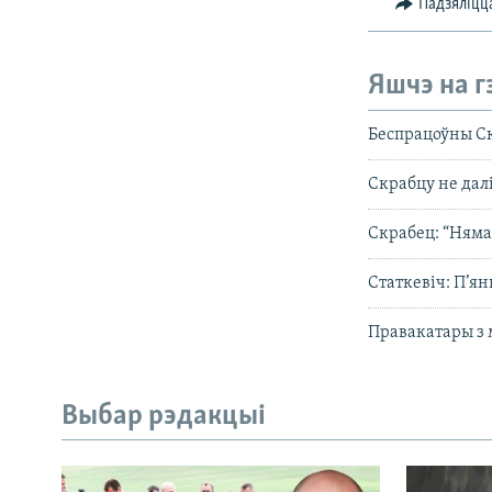
Падзяліцц
Яшчэ на г
Беспрацоўны Ск
Скрабцу не да
Скрабец: “Няма
Статкевіч: П’я
Правакатары з
Выбар рэдакцыі