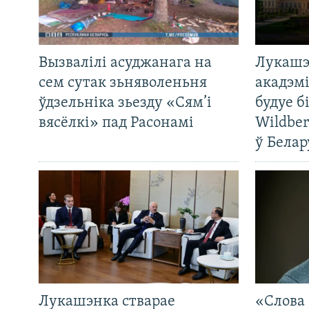
Вызвалілі асуджанага на
Лукашэ
сем сутак зьняволеньня
акадэмі
ўдзельніка зьезду «Сям’і
будуе б
вясёлкі» пад Расонамі
Wildber
ў Белар
Лукашэнка стварае
«Слова 