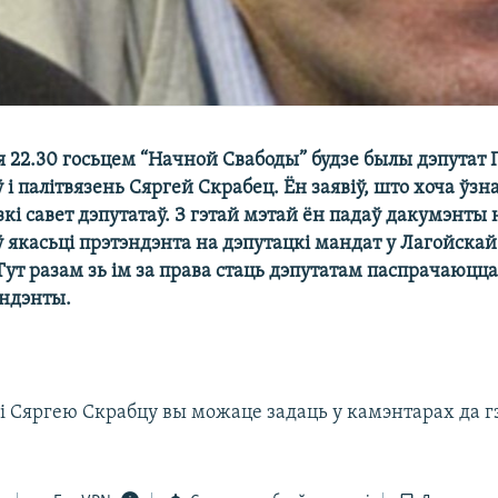
я 22.30 госьцем “Начной Свабоды” будзе былы дэпутат
 і палітвязень Сяргей Скрабец. Ён заявіў, што хоча ўзн
кі савет дэпутатаў. З гэтай мэтай ён падаў дакумэнты 
ў якасьці прэтэндэнта на дэпутацкі мандат у Лагойска
Тут разам зь ім за права стаць дэпутатам паспрачаюцц
ндэнты.
і Сяргею Скрабцу вы можаце задаць у камэнтарах да г