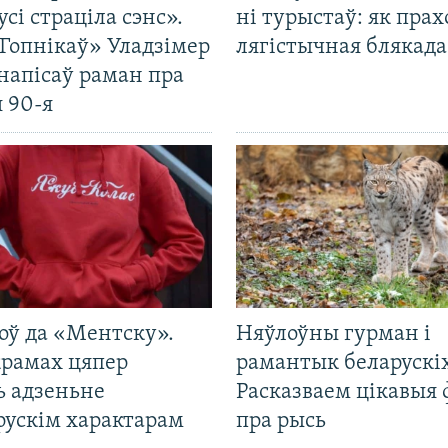
усі страціла сэнс».
ні турыстаў: як прах
Гопнікаў» Уладзімер
лягістычная блякад
напісаў раман пра
 90-я
оў да «Ментску».
Няўлоўны гурман і
крамах цяпер
рамантык беларускіх
ь адзеньне
Расказваем цікавыя
рускім характарам
пра рысь