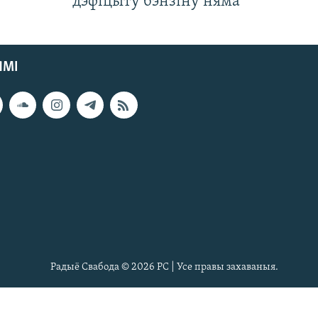
дэфіцыту бэнзіну няма
ЯМІ
Радыё Свабода © 2026 РС | Усе правы захаваныя.