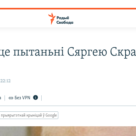
це пытаньні Сяргею Скр
 22:12
а
Без VPN
 прыярытэтнай крыніцай ў Google