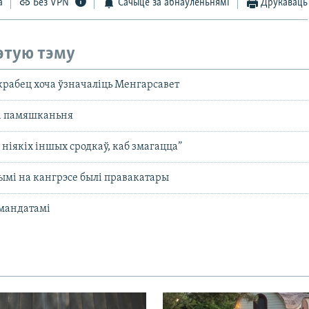
а
Без VPN
Сачыце за абнаўленьнямі
Друкаваць
этую тэму
рабец хоча ўзначаліць Менгарсавет
лі памяшканьня
 ніякіх іншых сродкаў, каб змагацца”
нымі на кангрэсе былі правакатары
 мандатамі