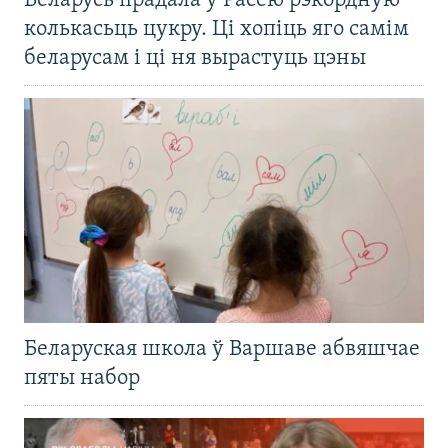
Беларусь прадала ў Расею рэкордную
колькасьць цукру. Ці хопіць яго самім
беларусам і ці ня вырастуць цэны
Беларуская школа ў Варшаве абвяшчае
пяты набор