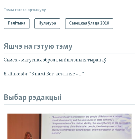
Тэмы гэтага артыкулу
Палітыка
Культура
Савецкая ўлада 2010
Яшчэ на гэтую тэму
Сьмех - магутная зброя вынішчэньня тыранаў
Я.Ліпковіч: “З намі Бог, астатняе - ...”
Выбар рэдакцыі