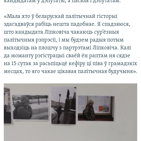
кандыдатам ў дэпутаты, а пасьля і дэпутатам:
«Мала хто ў беларускай палітычнай гісторыі
здагадваўся рабіць нешта падобнае. Я спадзяюся,
што кандыдата Ліпковіча чакаюць сур’ёзныя
палітычныя рэпрэсіі, і мы будзем радыя потым
выходзіць на плошчу з партрэтамі Ліпковіча. Калі
да моманту рэгістрацыі сваёй ён раптам ня сядзе
на 15 сутак за расьпіцьцё кефіру ці піва ў грамадзкіх
месцах, то яго чакае цікавая палітычная будучыня».