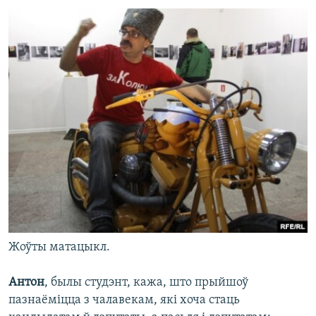
Жоўты матацыкл.
Антон
, былы студэнт, кажа, што прыйшоў
пазнаёміцца з чалавекам, які хоча стаць