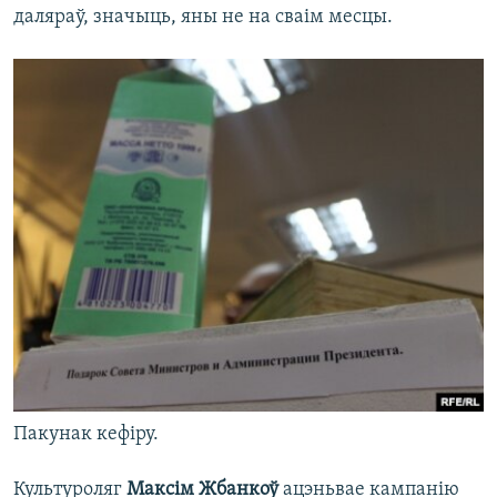
даляраў, значыць, яны не на сваім месцы.
Пакунак кефіру.
Культуроляг
Максім Жбанкоў
ацэньвае кампанію