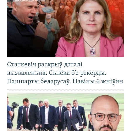
Статкевіч раскрыў дэталі
вызваленьня. Сьпёка б’е рэкорды.
Пашпарты беларусаў. Навіны 6 жніўня