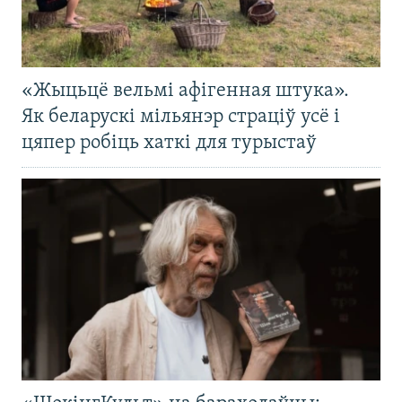
«Жыцьцё вельмі афігенная штука».
Як беларускі мільянэр страціў усё і
цяпер робіць хаткі для турыстаў