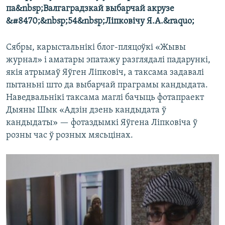
па&nbsp;Валгаградзкай выбарчай акрузе
&#8470;&nbsp;54&nbsp;Ліпковічу Я.А.&raquo;
Сябры, карыстальнікі блог-пляцоўкі «Жывы
журнал» і аматары эпатажу разглядалі падарункі,
якія атрымаў Яўген Ліпковіч, а таксама задавалі
пытаньні што да выбарчай праграмы кандыдата.
Наведвальнікі таксама маглі бачыць фотапраект
Дыяны Шык «Адзін дзень кандыдата ў
кандыдаты» — фотаздымкі Яўгена Ліпковіча ў
розны час ў розных мясьцінах.