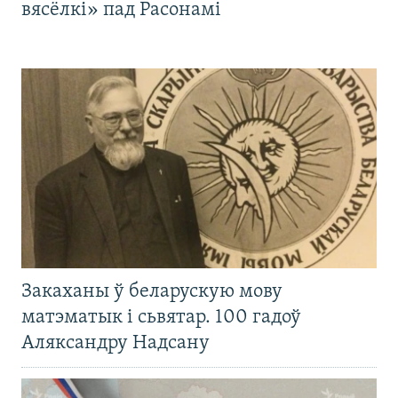
вясёлкі» пад Расонамі
Закаханы ў беларускую мову
матэматык і сьвятар. 100 гадоў
Аляксандру Надсану