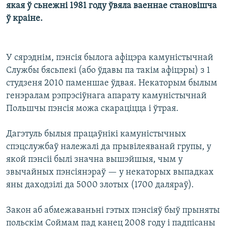
якая ў сьнежні 1981 году ўвяла ваеннае становішча
ў краіне.
У сярэднім, пэнсія былога афіцэра камуністычнай
Службы бясьпекі (або ўдавы па такім афіцэры) з 1
студзеня 2010 паменшае ўдвая. Некаторым былым
генэралам рэпрэсіўнага апарату камуністычнай
Польшчы пэнсія можа скараціцца і ўтрая.
Дагэтуль былыя працаўнікі камуністычных
спэцслужбаў належалі да прывілеяванай групы, у
якой пэнсіі былі значна вышэйшыя, чым у
звычайных пэнсіянэраў — у некаторых выпадках
яны даходзілі да 5000 злотых (1700 даляраў).
Закон аб абмежаваньні гэтых пэнсіяў быў прыняты
польскім Соймам пад канец 2008 году і падпісаны