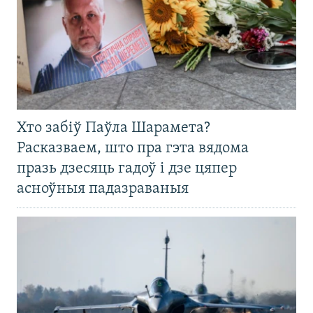
Хто забіў Паўла Шарамета?
Расказваем, што пра гэта вядома
празь дзесяць гадоў і дзе цяпер
асноўныя падазраваныя