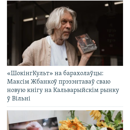
«ШокінгКульт» на барахолаўцы:
Максім Жбанкоў прэзэнтаваў сваю
новую кнігу на Кальварыйскім рынку
ў Вільні