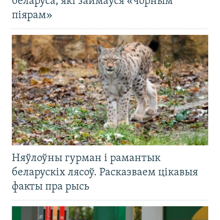
беларуса, які займаўся «чорным
піярам»
Няўлоўны гурман і рамантык
беларускіх лясоў. Расказваем цікавыя
факты пра рысь