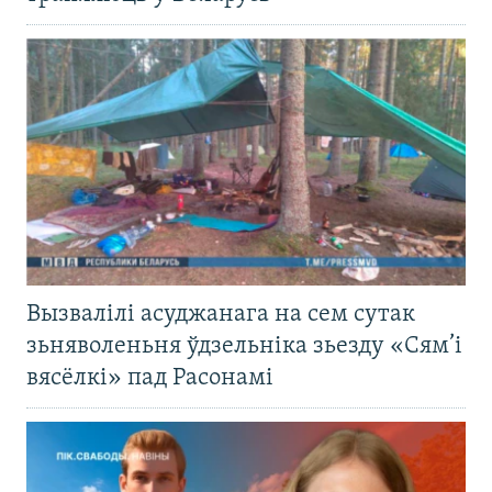
Вызвалілі асуджанага на сем сутак
зьняволеньня ўдзельніка зьезду «Сям’і
вясёлкі» пад Расонамі