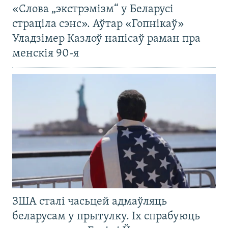
«Слова „экстрэмізм“ у Беларусі
страціла сэнс». Аўтар «Гопнікаў»
Уладзімер Казлоў напісаў раман пра
менскія 90-я
ЗША сталі часьцей адмаўляць
беларусам у прытулку. Іх спрабуюць