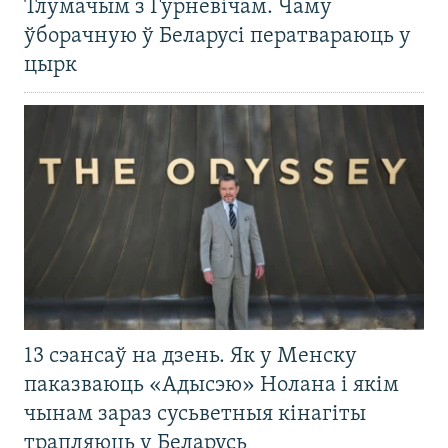
Тлумачым з Гурневічам. Чаму
ўборачную ў Беларусі ператвараюць у
цырк
13 сэансаў на дзень. Як у Менску
паказваюць «Адысэю» Нолана і якім
чынам зараз сусьветныя кінагіты
трапляюць у Беларусь