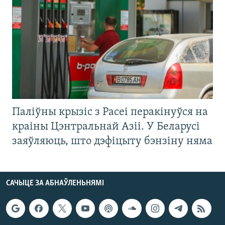
Паліўны крызіс з Расеі перакінуўся на
краіны Цэнтральнай Азіі. У Беларусі
заяўляюць, што дэфіцыту бэнзіну няма
САЧЫЦЕ ЗА АБНАЎЛЕНЬНЯМІ