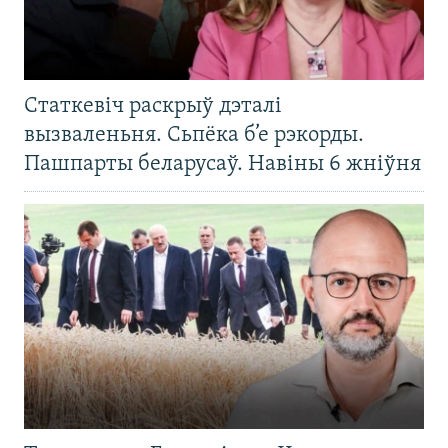
Статкевіч раскрыў дэталі
вызваленьня. Сьпёка б’е рэкорды.
Пашпарты беларусаў. Навіны 6 жніўня