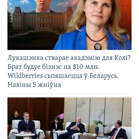
Лукашэнка стварае акадэмію для Колі?
Брат будуе бізнэс на $10 млн.
Wildberries сьпяшаецца ў Беларусь.
Навіны 5 жніўня