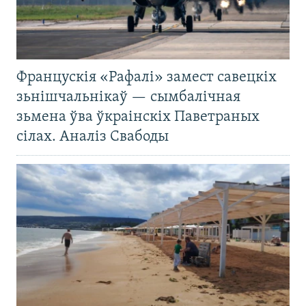
Францускія «Рафалі» замест савецкіх
зьнішчальнікаў — сымбалічная
зьмена ўва ўкраінскіх Паветраных
сілах. Аналіз Свабоды