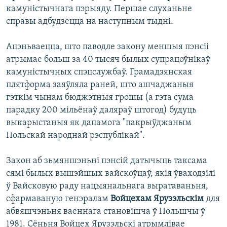
камуністычнага пэрыяду. Першае слуханьне
справы адбудзецца на наступным тыдні.
Ацэньваецца, што паводле закону меншыя пэнсіі
атрымае больш за 40 тысяч былых супрацоўнікаў
камуністычных спэцслужбаў. Грамадзянская
плятформа заяўляла раней, што ашчаджаныя
гэткім чынам бюджэтныя грошы (а гэта сума
парадку 200 мільёнаў даляраў штогод) будуць
выкарыстаныя як дапамога "пакрыўджаным
Польскай народнай рэспублікай".
Закон аб зьмяншэньні пэнсій датычыць таксама
сямі былых вышэйшых вайскоўцаў, якія ўваходзілі
ў Вайсковую раду нацыянальнага выратаваньня,
сфармаваную генэралам
Войцехам Ярузэльскім
для
абвяшчэньня ваеннага становішча ў Польшчы ў
1981. Сёньня Войцех Ярузэльскі атрымлівае