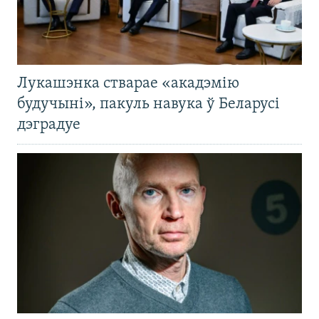
Лукашэнка стварае «акадэмію
будучыні», пакуль навука ў Беларусі
дэградуе