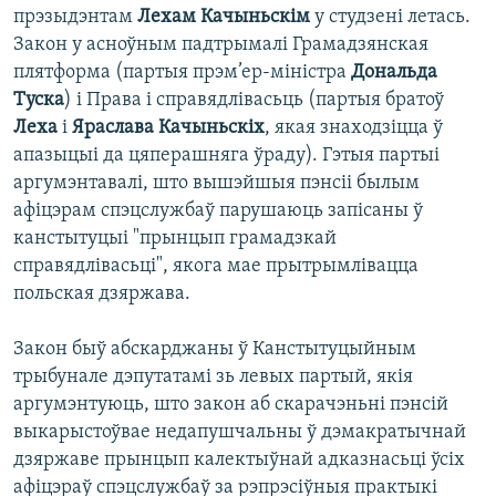
прэзыдэнтам
Лехам Качыньскім
у студзені летась.
Закон у асноўным падтрымалі Грамадзянская
плятформа (партыя прэм’ер-міністра
Дональда
Туска
) і Права і справядлівасьць (партыя братоў
Леха
і
Яраслава Качыньскіх
, якая знаходзіцца ў
апазыцыі да цяперашняга ўраду). Гэтыя партыі
аргумэнтавалі, што вышэйшыя пэнсіі былым
афіцэрам спэцслужбаў парушаюць запісаны ў
канстытуцыі "прынцып грамадзкай
справядлівасьці", якога мае прытрымлівацца
польская дзяржава.
Закон быў абскарджаны ў Канстытуцыйным
трыбунале дэпутатамі зь левых партый, якія
аргумэнтуюць, што закон аб скарачэньні пэнсій
выкарыстоўвае недапушчальны ў дэмакратычнай
дзяржаве прынцып калектыўнай адказнасьці ўсіх
афіцэраў спэцслужбаў за рэпрэсіўныя практыкі