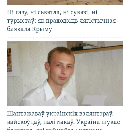
Ні газу, ні сьвятла, ні сувязі, ні
турыстаў: як праходзіць лягістычная
блякада Крыму
Шантажаваў украінскіх валянтэраў,
вайскоўцаў, палітыкаў. Украіна шукае