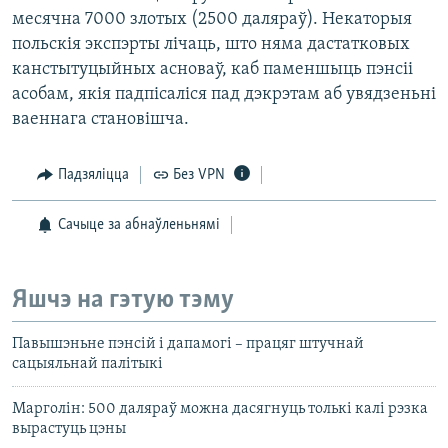
месячна 7000 злотых (2500 даляраў). Некаторыя
польскія экспэрты лічаць, што няма дастатковых
канстытуцыйных асноваў, каб паменшыць пэнсіі
асобам, якія падпісаліся пад дэкрэтам аб увядзеньні
ваеннага становішча.
Падзяліцца
Без VPN
Сачыце за абнаўленьнямі
Яшчэ на гэтую тэму
Павышэньне пэнсій і дапамогі – працяг штучнай
сацыяльнай палітыкі
Марголін: 500 даляраў можна дасягнуць толькі калі рэзка
вырастуць цэны