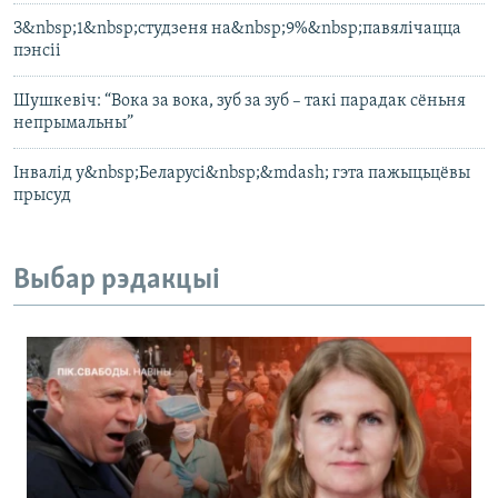
З&nbsp;1&nbsp;студзеня на&nbsp;9%&nbsp;павялічацца
пэнсіі
Шушкевіч: “Вока за вока, зуб за зуб – такі парадак сёньня
непрымальны”
Інвалід у&nbsp;Беларусі&nbsp;&mdash; гэта пажыцьцёвы
прысуд
Выбар рэдакцыі