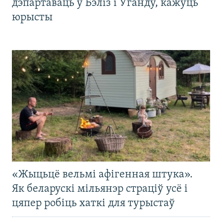
дэпартаваць у Бэліз і Ўганду, кажуць
юрысты
«Жыцьцё вельмі афігенная штука».
Як беларускі мільянэр страціў усё і
цяпер робіць хаткі для турыстаў