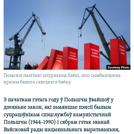
КУЛЬТУРА
МОВА
КАЛЯНДАР
НА ХВАЛЯХ СВАБОДЫ
Польскія палітыкі штурхаюць блёкі, што сымбалізуюць
краіны былога савецкага блёку.
З пачаткам гэтага году ў Польшчы ўвайшоў у
дзеяньне закон, які зьмяншае пэнсіі былым
супрацоўнікам спэцслужбаў камуністычнай
Польшчы (1944-1990) і сябрам гэтак званай
Вайсковай рады нацыянальнага выратаваньня,