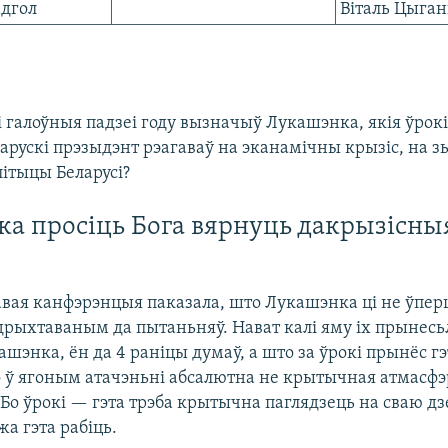
адгол
Віталь Цыган
кі галоўныя падзеі году вызначыў Лукашэнка, якія ўрокі
ларускі прэзыдэнт рэагаваў на эканамічны крызіс, на 
ітыцы Беларусі?
а просіць Бога вярнуць дакрызісны
авая канфэрэнцыя паказала, што Лукашэнка ці не ўп
дрыхтаваным да пытаньняў. Нават калі яму іх прынесь
ашэнка, ён да 4 раніцы думаў, а што за ўрокі прынёс гэ
о ў ягоным атачэньні абсалютна не крытычная атмасфэ
Бо ўрокі — гэта трэба крытычна паглядзець на сваю дз
жа гэта рабіць.