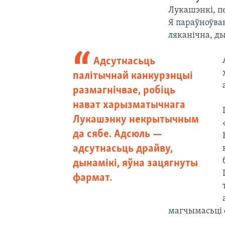
Лукашэнкі, п
Я параўноўваю
ляканічна, д
Адсутнасьць
палітычнай канкурэнцыі
размагнічвае, робіць
нават харызматычнага
Лукашэнку некрытычным
да сябе. Адсюль —
адсутнасьць драйву,
дынамікі, яўна зацягнуты
фармат.
магчымасьці 