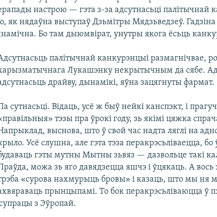
ерапады настрою — гэта з-за адсутнасьці палітычнай 
, як нядаўна выступаў Дзьмітры Мядзьведзеў. Гадзіна 
ынамічна. Бо там дыюмвірат, унутры якога ёсьць канк
Адсутнасьць палітычнай канкурэнцыі размагнічвае, ро
харызматычнага Лукашэнку некрытычным да сябе. А
адсутнасьць драйву, дынамікі, яўна зацягнуты фармат.
Па сутнасьці. Відаць, усё ж быў нейкі канспэкт, і прагуч
«правільныя» тэзы пра ўрокі году, зь якімі цяжка спрач
Напрыклад, выснова, што ў свой час надта ляглі на адн
крыло. Усё слушна, але гэта тэза перакрэсьліваецца, бо 
будаваць гэты мутны Мытны зьвяз — дазвольце такі ка
Праўда, можа зь яго давядзецца яшчэ і ўцякаць. А вось
трэба «сурова нахмурыць бровы» і казаць, што мы ня
ахвяраваць прынцыпамі. То бок перакрэсьліваюцца ў п
супрацы з Эўропай.