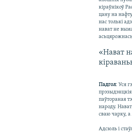
кіраўнікоў Ра
цану на нафту 
нас толькі ад
нават не вым
асьцярожнась
«Нават н
кіравань
Падгол
: Уся 
прэзыдэнцкія 
паўтораная тэ
народу. Нават
сваю чарку, а
Адсюль і стаў