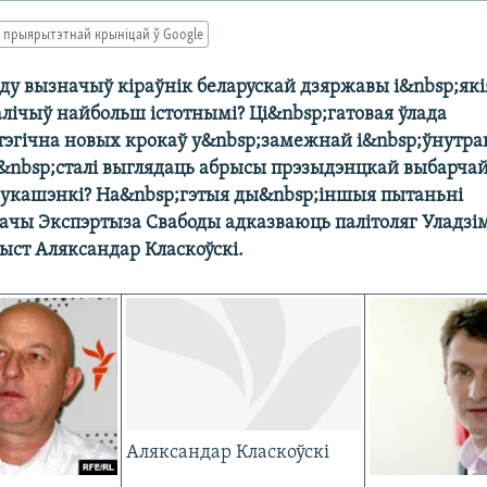
 прыярытэтнай крыніцай ў Google
оду вызначыў кіраўнік беларускай дзяржавы і&nbsp;які
алічыў найбольш істотнымі? Ці&nbsp;гатовая ўлада
тэгічна новых крокаў у&nbsp;замежнай і&nbsp;ўнутра
&nbsp;сталі выглядаць абрысы прэзыдэнцкай выбарчай
укашэнкі? На&nbsp;гэтыя ды&nbsp;іншыя пытаньні
ачы Экспэртыза Свабоды адказваюць палітоляг Уладзі
ыст Аляксандар Класкоўскі.
Аляксандар Класкоўскі