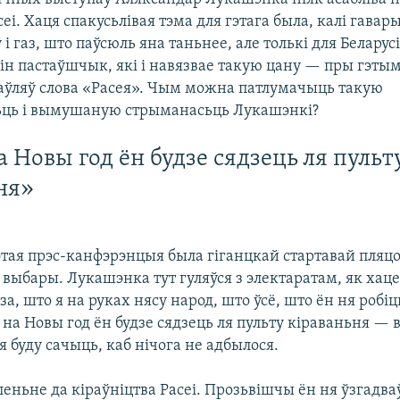
сеі. Хаця спакусьлівая тэма для гэтага была, калі гавар
і газ, што паўсюль яна таньнее, але толькі для Беларусі
зін пастаўшчык, які і навязвае такую цану — пры гэт
аўляў слова «Расея». Чым можна патлумачыць такую
ць і вымушаную стрыманасьць Лукашэнкі?
а Новы год ён будзе сядзець ля пульт
ня»
гэтая прэс-канфэрэнцыя была гіганцкай стартавай пляц
выбары. Лукашэнка тут гуляўся з электаратам, як хаце
за, што я на руках нясу народ, што ўсё, што ён ня робіць
 на Новы год ён будзе сядзець ля пульту кіраваньня — 
 я буду сачыць, каб нічога не адбылося.
леньне да кіраўніцтва Расеі. Прозьвішчы ён ня ўзгадваў