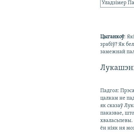
Уладзімер П
Цыганкоў
: Я
зрабіў? Як бе
замежнай пал
Лукашэнк
Падгол: Прэс
цалкам не па
як сказаў Лук
паказвае, шт
хваласьпевы. 
ён ніяк ня мо