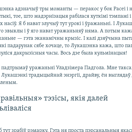
энка адзначыў тры моманты — перакос у бок Расеі і 
тыкі, тое, што мадэрнізацыя рабілася хуткімі тэмпамі і
х насіў. Я б нават злучыў тут урокі і ўражаньні. І Лука
го звыклы і ў яго нават уражаньняў няма. А потым каж
аньне — гэта эканамічны крызіс. І калі дзяўчына пыта
 які падарунак сябе хочаце, то Лукашэнка кажа, што па
нуліся дакрызісныя часы. Вось дзе была кульмінацыя!
 б падтрымаў уражаньні Уладзімера Падгола. Мне такса
 Лукашэнкі традыцыйнай энэргіі, драйву, ён выглядаў 
мленым.
правільныя» тэзісы, якія далей
ьліваліся
 б тут зрабіў рэмарку. Гэта ня проста пэрсанальныя якас