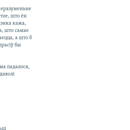
неразуменьне
 тое, што ён
шэнка кажа,
а, што самае
ецца, а што б
прасіў бы
ма падалося,
даволі
ьці