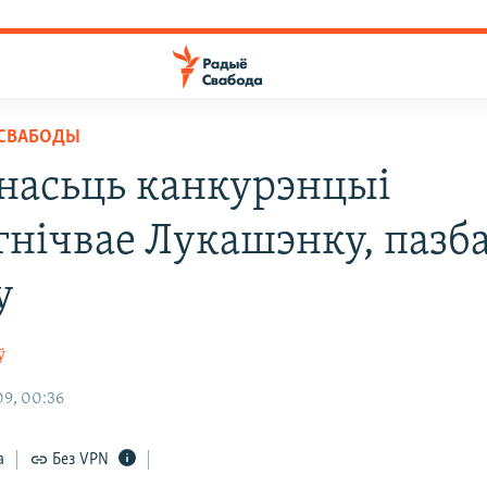
 СВАБОДЫ
насьць канкурэнцыі
гнічвае Лукашэнку, пазб
у
ў
9, 00:36
а
Без VPN