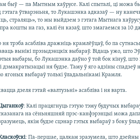
ам быў — па Мытным хаўрусе. Калі спыталі, ці можа б
 гэтага ўтварэньня, то Лукашэнка адказаў — ну канечн
ь, страляць», то мы выйдзем з гэтага Мытнага хаўрусу
пра кошты на газ, калі ён казаў, што змагаемся за 10 д
 ня трэба асабліва дражніць крамлёўцаў, бо па сутнась
ваць вынікі прэзыдэнцкіх выбараў. Відаць ужо, што Эў
тыя выбары, бо Лукашэнка даўно ў той бок кінуў, што
 і дэмакратызацыі ня будзе. Таму ў яго адзіны спадзеў 
ю ягоных выбараў толькі ўладальнікамі Крамля.
вацца дзеля гэтай «валтузьні» асабліва і ня варта.
Цыганкоў
: Калі працягнуць
гэтую тэму будучых выбараў
сказанага на сёньняшняй прэс-канфэрэнцыі можа да
зразумець, якім будзе сцэнар гэтых выбараў з боку ўла
Класкоўскі
: Па-першае, цалкам зразумела, што дзейны 