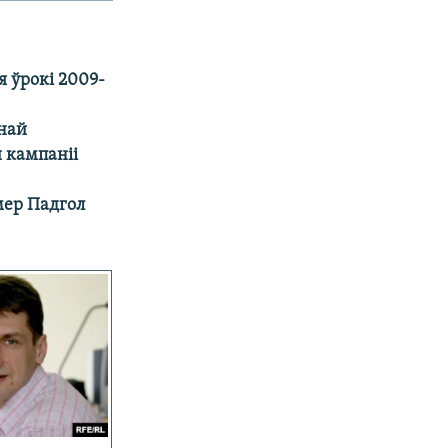
я ўрокі 2009-
най
 кампаніі
мер Падгол