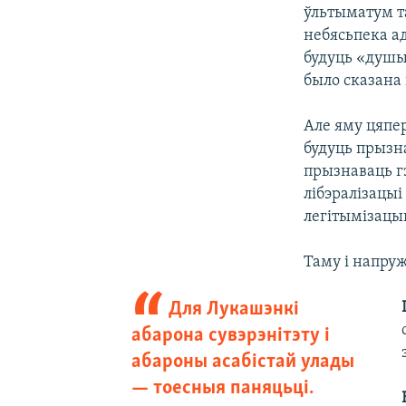
ўльтыматум т
небясьпека ад
будуць «душыц
было сказана 
Але яму цяпер
будуць прызна
прызнаваць гэ
лібэралізацыі
легітымізацы
Таму і напруж
Для Лукашэнкі
абарона сувэрэнітэту і
абароны асабістай улады
— тоесныя паняцьці.