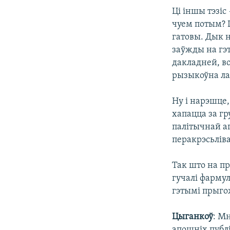
Ці іншы тэзіс
чуем потым? Ш
гатовы. Дык н
заўжды на гэт
дакладней, во
рызыкоўна ла
Ну і нарэшце,
хапацца за гру
палітычнай ап
перакрэсьлів
Так што на п
гучалі фармул
гэтымі прыго
Цыганкоў
: М
апошніх публ