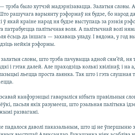
 — трэба было хутчэй мадэрнізавацца. Залатыя словы. 
то рашучага варыянту рэформаў ня будзе, бо народ да
і ў якай краіне народ ня будзе выступаць за рэзкія р
а патрабуецца палітычная воля. А палітычнай волі ням
ля ёсьць да іншага — захаваць уладу. І вядома, у год в
дзіць нейкія рэформы.
 залатыя словы, што трэба пачувацца адной сям’ёй, ня 
дкі і гэтак далей. Але праходзіць колькі хвілінаў, і на 
азыцыі льецца проста лаянка. Так што і гэта слушная т
аецца.
рэсавай канфэрэнцыі гаварыліся нібыта правільныя сло
ёўкі, пасьля якіх разумееш, што рэальная палітыка ідзе
жымі развагамі.
не падалося даволі паказальным, што ці не ўпершыню з
ічных выступаў Аляксандар Лукашэнка ніяк асабліва н