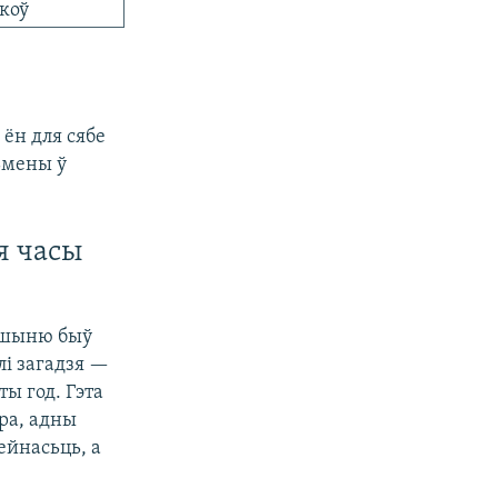
коў
 ён для сябе
зьмены ў
я часы
ершыню быў
лі загадзя —
ты год. Гэта
ра, адны
ейнасьць, а