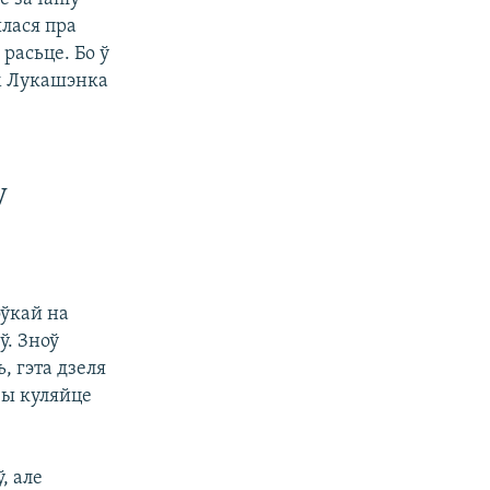
ылася пра
 расьце. Бо ў
ым Лукашэнка
у
оўкай на
ў. Зноў
, гэта дзеля
вы куляйце
, але