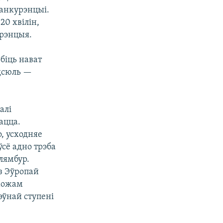
канкурэнцыі.
20 хвілін,
урэнцыя.
біць нават
дсюль —
алі
ацца.
о, усходняе
ўсё адно трэба
лямбур.
 з Эўропай
 можам
эўнай ступені