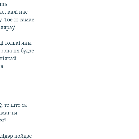
ыць
е, калі нас
. Тое ж самае
аляраў.
ці толькі яны
ропа ня будзе
 ніякай
на
, то што са
памагчы
ды?
лідэр пойдзе