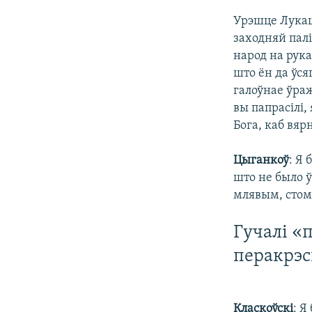
Урэшце Лукаш
заходняй палі
народ на рука
што ён да ўся
галоўнае ўраж
вы папрасілі,
Бога, каб вяр
Цыганкоў
: Я
што не было ў
млявым, сто
Гучалі «
перакрэс
Класкоўскі
: Я