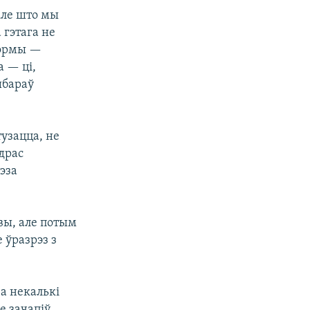
Але што мы
 гэтага не
эформы —
а — ці,
ыбараў
тузацца, не
адрас
эза
вы, але потым
 ўразрэз з
а некалькі
е зачапіў