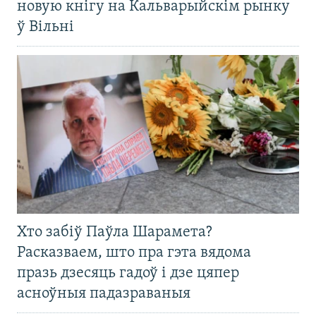
новую кнігу на Кальварыйскім рынку
ў Вільні
Хто забіў Паўла Шарамета?
Расказваем, што пра гэта вядома
празь дзесяць гадоў і дзе цяпер
асноўныя падазраваныя