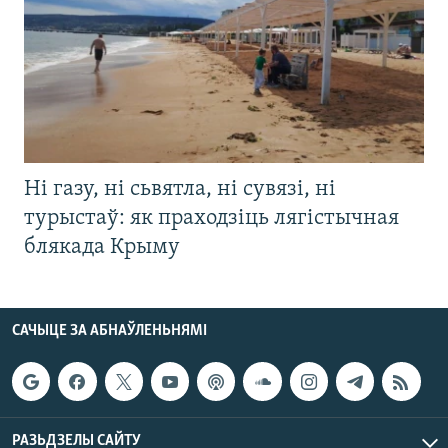
Ні газу, ні сьвятла, ні сувязі, ні
турыстаў: як праходзіць лягістычная
блякада Крыму
САЧЫЦЕ ЗА АБНАЎЛЕНЬНЯМІ
РАЗЬДЗЕЛЫ САЙТУ