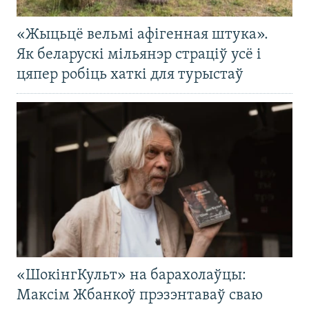
«Жыцьцё вельмі афігенная штука».
Як беларускі мільянэр страціў усё і
цяпер робіць хаткі для турыстаў
«ШокінгКульт» на барахолаўцы:
Максім Жбанкоў прэзэнтаваў сваю