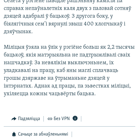
Сёлета ў рэгіёне паводле рашэньняў камісій па
справах непаўналетніх каля двух з паловай сотняў
дзяцей адабралі ў бацькоў. З другога боку, у
біялягічныя сем’і вярнулі звыш 400 хлопчыкаў і
дзяўчынак.
Міліцыя ўзяла на ўлік у рэгіёне больш як 2,2 тысячы
бацькоў, якія матэрыяльна не падтрымлівалі сваіх
нашчадкаў. За невялікім выключэньнем, іх
уладкавалі на працу, каб яны маглі сплачваць
грошы дзяржаве на ўтрыманьне дзяцей у
інтэрнатах. Аднак ад працы, па зьвестках міліцыі,
ухіляецца кожны чацьвёрты бацька.
Падзяліцца
Без VPN
Сачыце за абнаўленьнямі