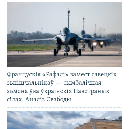
Францускія «Рафалі» замест савецкіх
зьнішчальнікаў — сымбалічная
зьмена ўва ўкраінскіх Паветраных
сілах. Аналіз Свабоды