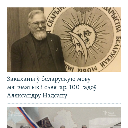
Закаханы ў беларускую мову
матэматык і сьвятар. 100 гадоў
Аляксандру Надсану