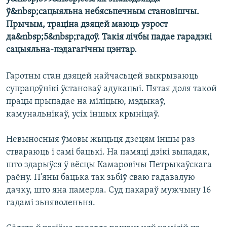
КУЛЬТУРА
МОВА
ў&nbsp;сацыяльна небясьпечным становішчы.
КАЛЯНДАР
НА ХВАЛЯХ СВАБОДЫ
Прычым, траціна дзяцей маюць узрост
да&nbsp;5&nbsp;гадоў. Такія лічбы падае гарадзкі
сацыяльна-пэдагагічны цэнтар.
Гаротны стан дзяцей найчасьцей выкрываюць
супрацоўнікі ўстановаў адукацыі. Пятая доля такой
працы прыпадае на міліцыю, мэдыкаў,
камунальнікаў, усіх іншых крыніцаў.
Невыносныя ўмовы жыцьця дзецям іншы раз
ствараюць і самі бацькі. На памяці дзікі выпадак,
што здарыўся ў вёсцы Камаровічы Петрыкаўскага
раёну. П’яны бацька так зьбіў сваю гадавалую
дачку, што яна памерла. Суд пакараў мужчыну 16
гадамі зьняволеньня.