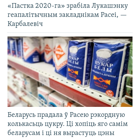
«Пастка 2020-га» зрабіла Лукашэнку
геапалітычным закладнікам Расеі, —
Карбалевіч
Беларусь прадала ў Расею рэкордную
колькасьць цукру. Ці хопіць яго самім
беларусам і ці ня вырастуць цэны