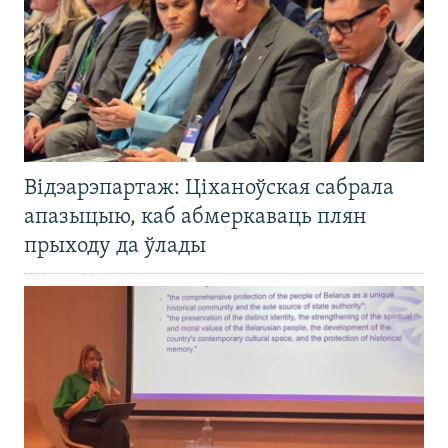
Відэарэпартаж: Ціханоўская сабрала
апазыцыю, каб абмеркаваць плян
прыходу да ўлады