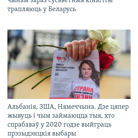
чынам зараз сусьветныя кінагіты
трапляюць у Беларусь
Альбанія, ЗША, Нямеччына. Дзе цяпер
жывуць і чым займаюцца тыя, хто
спрабаваў у 2020 годзе выйграць
прэзыдэнцкія выбары