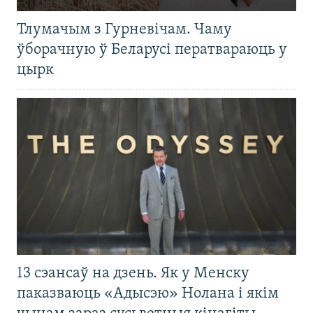
Тлумачым з Гурневічам. Чаму
ўборачную ў Беларусі ператвараюць у
цырк
13 сэансаў на дзень. Як у Менску
паказваюць «Адысэю» Нолана і якім