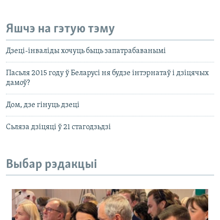
Яшчэ на гэтую тэму
Дзеці-інваліды хочуць быць запатрабаванымі
Пасьля 2015 году ў Беларусі ня будзе інтэрнатаў і дзіцячых
дамоў?
Дом, дзе гінуць дзеці
Сьляза дзіцяці ў 21 стагодзьдзі
Выбар рэдакцыі