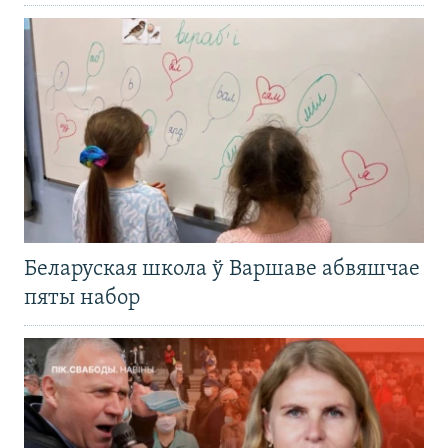
Беларуская школа ў Варшаве абвяшчае
пяты набор