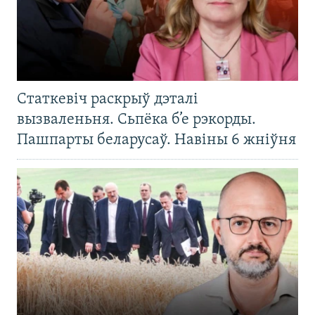
Статкевіч раскрыў дэталі
вызваленьня. Сьпёка б’е рэкорды.
Пашпарты беларусаў. Навіны 6 жніўня