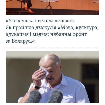
«Усё кепска і вельмі кепска».
Як прайшла дыскусія «Мова, культура,
адукацыя і мэдыя: нябачны фронт
за Беларусь»