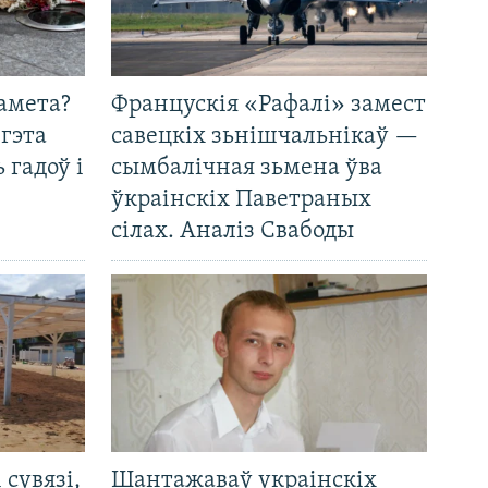
амета?
Францускія «Рафалі» замест
 гэта
савецкіх зьнішчальнікаў —
 гадоў і
сымбалічная зьмена ўва
ўкраінскіх Паветраных
сілах. Аналіз Свабоды
і сувязі,
Шантажаваў украінскіх