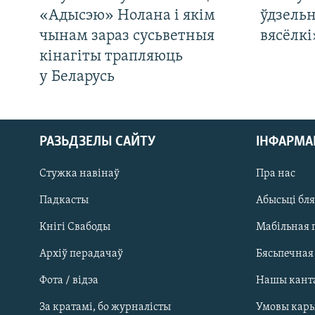
«Адысэю» Нолана і якім
ўдзельн
чынам зараз сусьветныя
вясёлкі
кінагіты трапляюць
у Беларусь
РАЗЬДЗЕЛЫ САЙТУ
ІНФАРМ
Стужка навінаў
Пра нас
Падкасты
Абысьці бл
Кнігі Свабоды
Мабільная 
Архіў перадачаў
Бясьпечная
Фота / відэа
Нашы кант
САЧЫЦЕ ЗА АБНАЎЛЕНЬНЯМІ
За кратамі, бо журналісты
Умовы кар