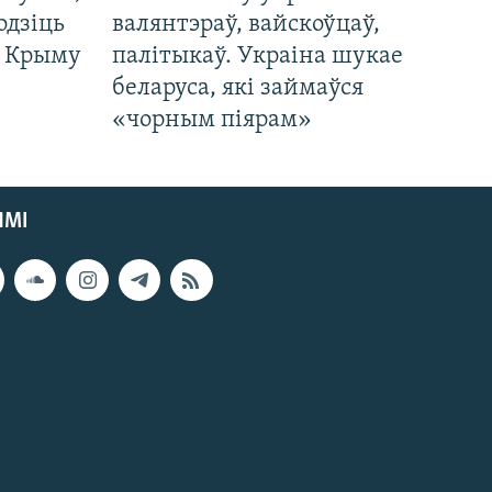
одзіць
валянтэраў, вайскоўцаў,
а Крыму
палітыкаў. Украіна шукае
беларуса, які займаўся
«чорным піярам»
ЯМІ