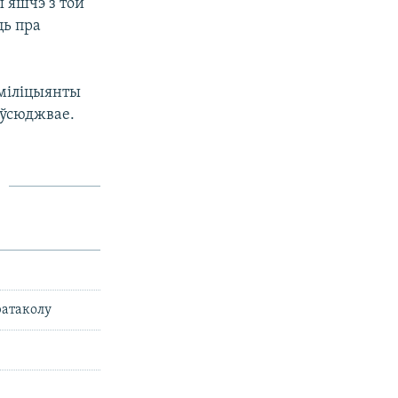
ы яшчэ з той
ць пра
 міліцыянты
паўсюджвае.
ратаколу