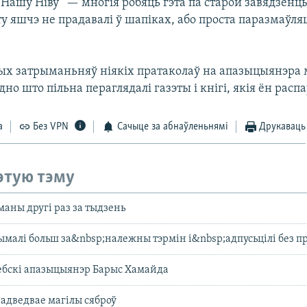
 “Нашу Ніву” — многія робяць гэта па старой завядзёнц
ту яшчэ не прадавалі ў шапіках, або проста паразмаўля
ых затрыманьняў ніякіх пратаколаў на апазыцыянэра
адно што пільна пераглядалі газэты і кнігі, якія ён рас
а
Без VPN
Сачыце за абнаўленьнямі
Друкаваць
этую тэму
аны другі раз за тыдзень
малі больш за&nbsp;належны тэрмін і&nbsp;адпусьцілі без п
ебскі апазыцыянэр Барыс Хамайда
адведвае магілы сяброў