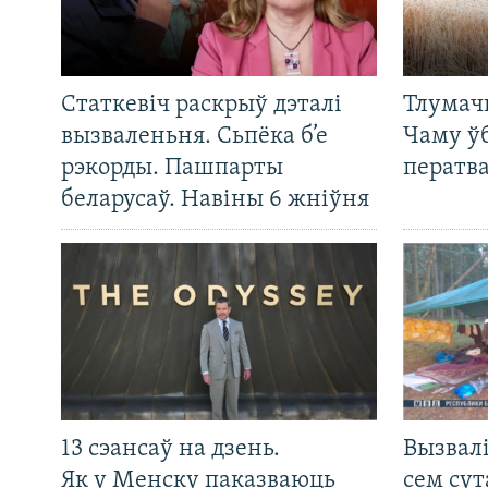
Статкевіч раскрыў дэталі
Тлумач
вызваленьня. Сьпёка б’е
Чаму ў
рэкорды. Пашпарты
ператв
беларусаў. Навіны 6 жніўня
13 сэансаў на дзень.
Вызвалі
Як у Менску паказваюць
сем сут