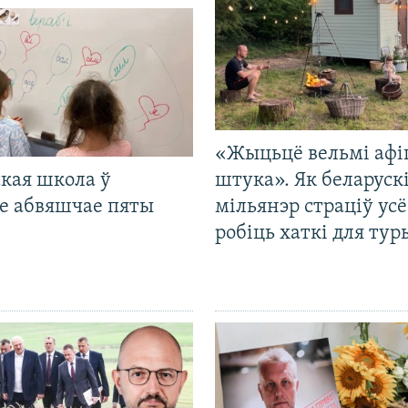
«Жыцьцё вельмі афі
кая школа ў
штука». Як беларуск
е абвяшчае пяты
мільянэр страціў усё
робіць хаткі для тур