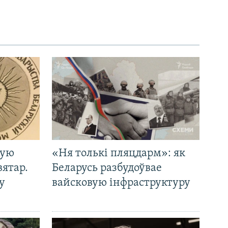
кую
«Ня толькі пляцдарм»: як
вятар.
Беларусь разбудоўвае
у
вайсковую інфраструктуру