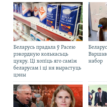
Беларусь прадала ў Расею
Беларус
рэкордную колькасьць
Варшав
цукру. Ці хопіць яго самім
набор
беларусам і ці ня вырастуць
цэны