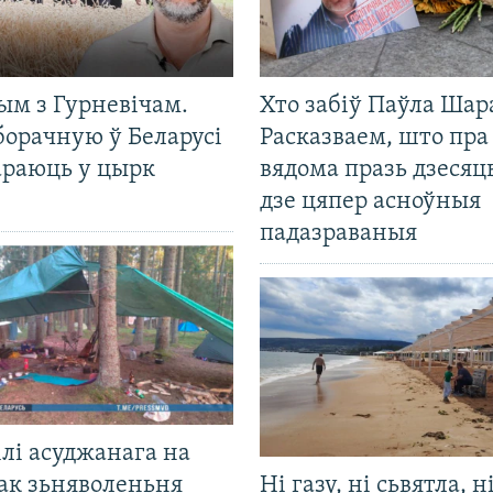
ым з Гурневічам.
Хто забіў Паўла Шар
борачную ў Беларусі
Расказваем, што пра
араюць у цырк
вядома празь дзесяць
дзе цяпер асноўныя
падазраваныя
лі асуджанага на
ак зьняволеньня
Ні газу, ні сьвятла, н