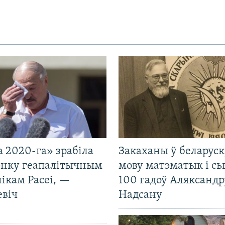
 2020-га» зрабіла
Закаханы ў беларус
нку геапалітычным
мову матэматык і сь
ікам Расеі, —
100 гадоў Аляксандр
евіч
Надсану