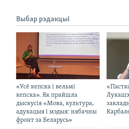
Выбар рэдакцыі
«Усё кепска і вельмі
«Пастка
кепска». Як прайшла
Лукашэ
дыскусія «Мова, культура,
закладн
адукацыя і мэдыя: нябачны
Карбал
фронт за Беларусь»