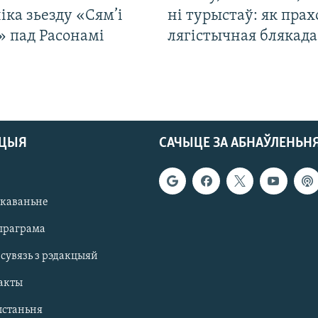
іка зьезду «Сям’і
ні турыстаў: як прах
» пад Расонамі
лягістычная блякад
АЦЫЯ
САЧЫЦЕ ЗА АБНАЎЛЕНЬН
якаваньне
праграма
 сувязь з рэдакцыяй
акты
ыстаньня