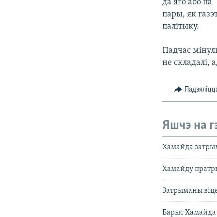
да яго або па
пары, як газэ
палітыку.
Падчас мінул
не складалі, 
Падзяліцц
Яшчэ на г
Хамайда затрым
Хамайду пратры
Затрыманы віц
Барыс Хамайда 