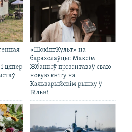
генная
«ШокінгКульт» на
і
барахолаўцы: Максім
 і цяпер
Жбанкоў прэзэнтаваў сваю
ыстаў
новую кнігу на
Кальварыйскім рынку ў
Вільні