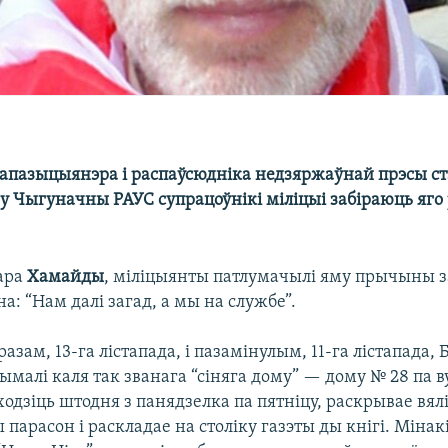
апазыцыянэра і распаўсюдніка недзяржаўнай прэсы ст
у Чыгуначны РАУС супрацоўнікі міліцыі забіраюць яго 
ара
Хамайды
, міліцыянты патлумачылі яму прычыны 
а: “Нам далі загад, а мы на службе”.
разам, 13-га лістапада, і пазамінулым, 11-га лістапада,
малі каля так званага “сіняга дому” — дому № 28 па в
дзіць штодня з панядзелка па пятніцу, раскрывае вялі
парасон і раскладае на століку газэты ды кнігі. Міна