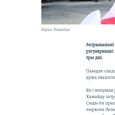
Барыс Хамайда
Затрыманьні 
рэгулярнымі: 
тры дні.
Паводле спад
дужа ляканічн
Як і мінулым 
Хамайду затры
Сюды ён прыхо
чырвона-белы 