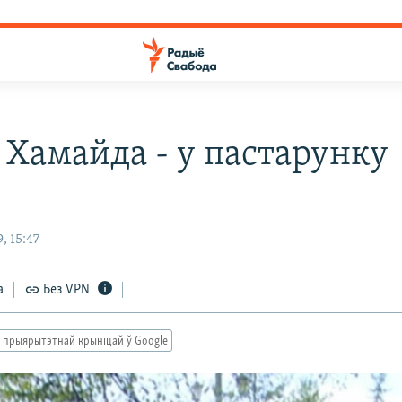
 Хамайда - у пастарунку
, 15:47
а
Без VPN
 прыярытэтнай крыніцай ў Google