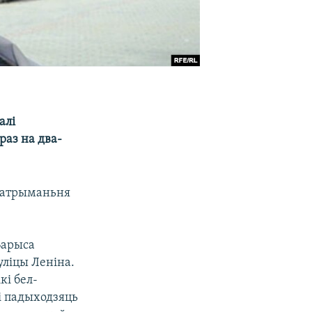
алі
раз на два-
затрыманьня
 Барыса
уліцы Леніна.
кі бел-
кі падыходзяць