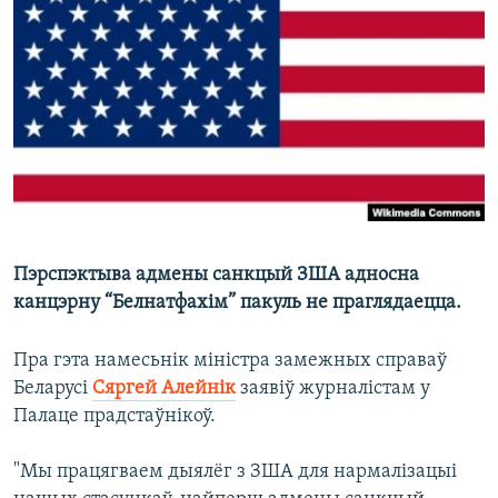
КУЛЬТУРА
МОВА
КАЛЯНДАР
НА ХВАЛЯХ СВАБОДЫ
Пэрспэктыва адмены санкцый ЗША адносна
канцэрну “Белнатфахім” пакуль не праглядаецца.
Пра гэта намесьнік міністра замежных справаў
Беларусі
Сяргей Алейнік
заявіў журналістам у
Палаце прадстаўнікоў.
"Мы працягваем дыялёг з ЗША для нармалізацыі