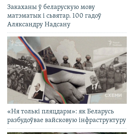
Закаханы ў беларускую мову
матэматык і сьвятар. 100 гадоў
Аляксандру Надсану
«Ня толькі пляцдарм»: як Беларусь
разбудоўвае вайсковую інфраструктуру