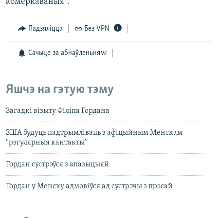
абмеркаваныя".
Падзяліцца
Без VPN
Сачыце за абнаўленьнямі
Яшчэ на гэтую тэму
Загадкі візыту Філіпа Гордана
ЗША будуць падтрымліваць з афіцыйным Менскам
“рэгулярныя кантакты”
Гордан сустрэўся з апазыцыяй
Гордан у Менску адмовіўся ад сустрэчы з прэсай