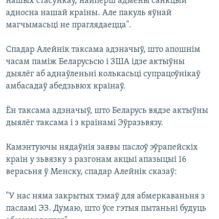
нашых стасункаў, найперш адмены санкцый
адносна нашай краіны. Але пакуль яўнай
магчымасьці не праглядаецца".
Спадар Алейнік таксама адзначыў, што апошнім
часам паміж Беларусьсю і ЗША ідзе актыўны
дыялёг аб аднаўленьні колькасьці супрацоўнікаў
амбасадаў абедзьвюх краінаў.
Ён таксама адзначыў, што Беларусь вядзе актыўны
дыялёг таксама і з краінамі Эўразьвязу.
Камэнтуючы нядаўнія заявы паслоў эўрапейскіх
краін у зьвязку з разгонам акцыі апазыцыі 16
верасьня ў Менску, спадар Алейнік сказаў:
"У нас няма закрытых тэмаў для абмеркаваньня з
пасламі ЭЗ. Думаю, што ўсе гэтыя пытаньні будуць