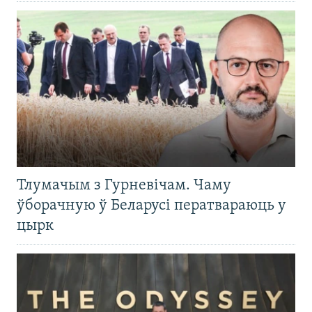
Тлумачым з Гурневічам. Чаму
ўборачную ў Беларусі ператвараюць у
цырк