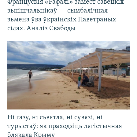
Францускія «Рафалі» замест савецкіх
зьнішчальнікаў — сымбалічная
зьмена ўва ўкраінскіх Паветраных
сілах. Аналіз Свабоды
Ні газу, ні сьвятла, ні сувязі, ні
турыстаў: як праходзіць лягістычная
блякада Крыму