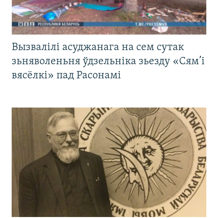
Вызвалілі асуджанага на сем сутак
зьняволеньня ўдзельніка зьезду «Сям’і
вясёлкі» пад Расонамі