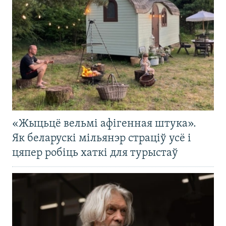
«Жыцьцё вельмі афігенная штука».
Як беларускі мільянэр страціў усё і
цяпер робіць хаткі для турыстаў