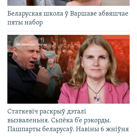
Беларуская школа ў Варшаве абвяшчае
пяты набор
Статкевіч раскрыў дэталі
вызваленьня. Сьпёка б’е рэкорды.
Пашпарты беларусаў. Навіны 6 жніўня