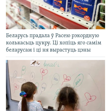
Беларусь прадала ў Расею рэкордную
колькасьць цукру. Ці хопіць яго самім
беларусам і ці ня вырастуць цэны