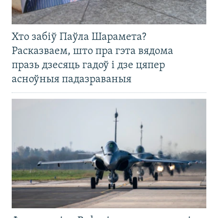
Хто забіў Паўла Шарамета?
Расказваем, што пра гэта вядома
празь дзесяць гадоў і дзе цяпер
асноўныя падазраваныя