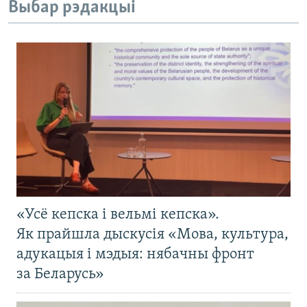
Выбар рэдакцыі
«Усё кепска і вельмі кепска».
Як прайшла дыскусія «Мова, культура,
адукацыя і мэдыя: нябачны фронт
за Беларусь»