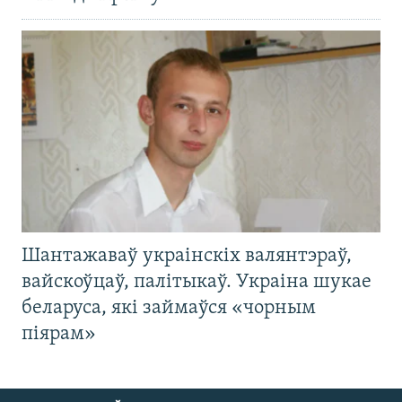
Шантажаваў украінскіх валянтэраў,
вайскоўцаў, палітыкаў. Украіна шукае
беларуса, які займаўся «чорным
піярам»