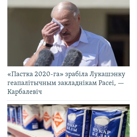
«Пастка 2020-га» зрабіла Лукашэнку
геапалітычным закладнікам Расеі, —
Карбалевіч