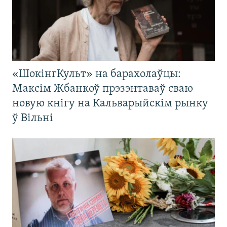
«ШокінгКульт» на барахолаўцы:
Максім Жбанкоў прэзэнтаваў сваю
новую кнігу на Кальварыйскім рынку
ў Вільні