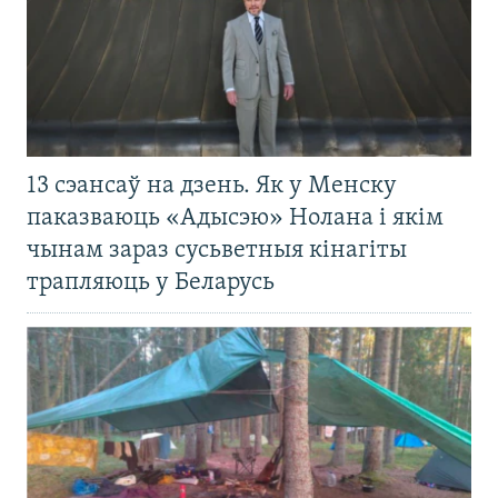
13 сэансаў на дзень. Як у Менску
паказваюць «Адысэю» Нолана і якім
чынам зараз сусьветныя кінагіты
трапляюць у Беларусь