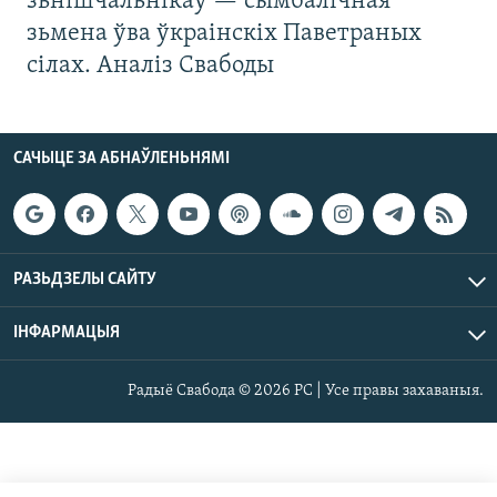
зьнішчальнікаў — сымбалічная
зьмена ўва ўкраінскіх Паветраных
сілах. Аналіз Свабоды
САЧЫЦЕ ЗА АБНАЎЛЕНЬНЯМІ
РАЗЬДЗЕЛЫ САЙТУ
ІНФАРМАЦЫЯ
Радыё Свабода © 2026 РС | Усе правы захаваныя.