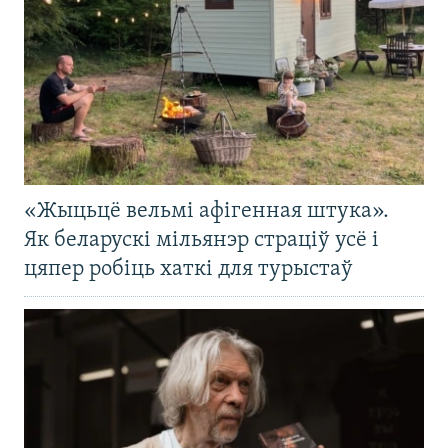
«Жыцьцё вельмі афігенная штука».
Як беларускі мільянэр страціў усё і
цяпер робіць хаткі для турыстаў