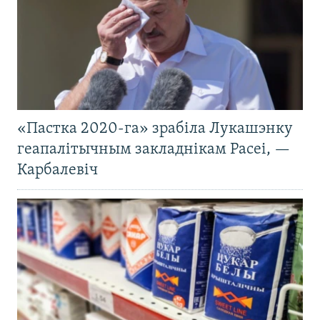
«Пастка 2020-га» зрабіла Лукашэнку
геапалітычным закладнікам Расеі, —
Карбалевіч