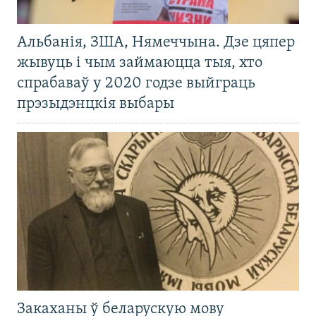
Альбанія, ЗША, Нямеччына. Дзе цяпер
жывуць і чым займаюцца тыя, хто
спрабаваў у 2020 годзе выйграць
прэзыдэнцкія выбары
Закаханы ў беларускую мову