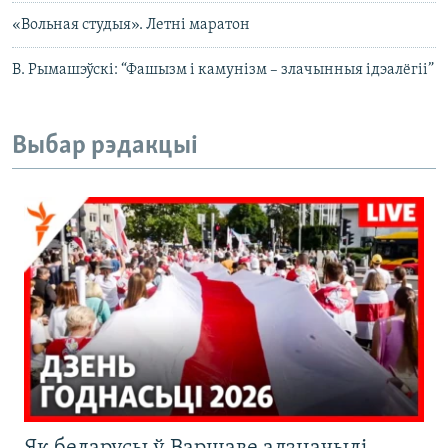
«Вольная студыя». Летні маратон
В. Рымашэўскі: “Фашызм і камунізм – злачынныя ідэалёгіі”
Выбар рэдакцыі