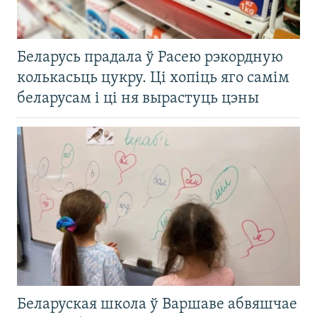
Беларусь прадала ў Расею рэкордную
колькасьць цукру. Ці хопіць яго самім
беларусам і ці ня вырастуць цэны
Беларуская школа ў Варшаве абвяшчае