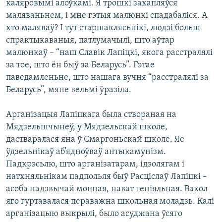
каляровымі алоўкамі. Я трошкі захапляўся
маляваньнем, і мне гэтыя малюнкі спадабаліся. А
хто маляваў? І тут старшаклясьнікі, людзі больш
спрактыкаваныя, патлумачылі, што аўтар
малюнкаў – “наш Славік Лапіцкі, якога расстралялі
за тое, што ён быў за Беларусь”. Гэтае
паведамленьне, што нашага вучня “расстралялі за
Беларусь”, мяне вельмі ўразіла.
Арганізацыя Лапіцкага была створаная на
Мядзельшчынеў, у Мядзельскай школе,
дастваралася яна ў Смаргоньскай школе. Яе
ўдзельнікаў аб’ядноўваў антыкамунізм.
Падкрэсьлю, што арганізатарам, ідэолягам і
натхняльнікам падпольля быў Расціслаў Лапіцкі –
асоба надзвычай моцная, нават геніяльная. Вакол
яго гуртавалася пераважна школьная моладзь. Калі
арганізацыю выкрылі, было асуджана ўсяго