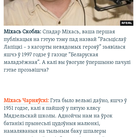
Міхась Скобла:
Спадар Міхась, ваша першая
публікацыя на гэтую тэму пад назвай “Расьціслаў
Лапіцкі – з кагорты невядомых герояў” зьявілася
яшчэ ў 1997 годзе ў газэце “Беларуская
маладзёжная”. А калі вы ўвогуле ўпершыню пачулі
гэтае прозьвішча?
Міхась Чарняўскі:
Гэта было вельмі даўно, яшчэ ў
1951 годзе, калі я пайшоў у пятую клясу
Мядзельскай школы. Аднойчы нам на ўрок
батанікі прынесьлі цудоўныя малюнкі,
намаляваныя на тыльным баку шпалеры