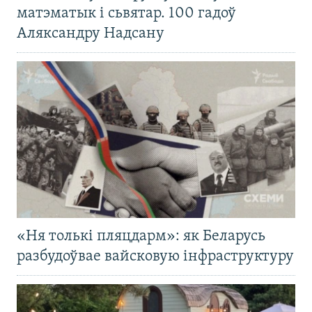
матэматык і сьвятар. 100 гадоў
Аляксандру Надсану
«Ня толькі пляцдарм»: як Беларусь
разбудоўвае вайсковую інфраструктуру