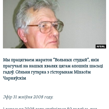
КУЛЬТУРА
МОВА
КАЛЯНДАР
НА ХВАЛЯХ СВАБОДЫ
Мы працягваем маратон “Вольных студый”, якія
прагучалі на нашых хвалях цягам апошніх шасьці
гадоў. Сёньня гутарка з гісторыкам Міхасём
Чарняўскім
Эфір 31 жніўня 2008 году.