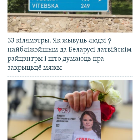
33 кілямэтры. Як жывуць людзі ў
найбліжэйшым да Беларусі латвійскім
райцэнтры і што думаюць пра
закрыцьцё мяжы