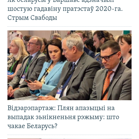
Як беларусы ў Варшаве адзначылі
шостую гадавіну пратэстаў 2020-га.
Стрым Свабоды
Відэарэпартаж: Плян апазыцыі на
выпадак зьнікненьня рэжыму: што
чакае Беларусь?