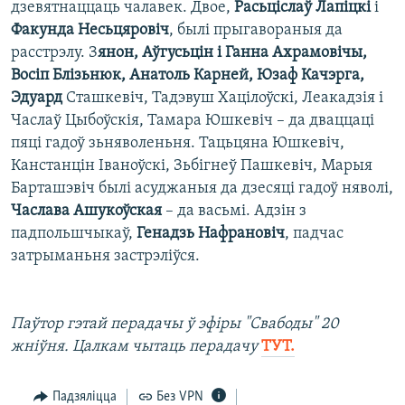
дзевятнаццаць чалавек. Двое,
Расьціслаў Лапіцкі
і
Факунда Несьцяровіч
, былі прыгавораныя да
расстрэлу. З
янон, Аўгусьцін і Ганна Ахрамовічы,
Восіп Блізьнюк, Анатоль Карней, Юзаф Качэрга,
Эдуард
Сташкевіч, Тадэвуш Хацілоўскі, Леакадзія і
Часлаў Цыбоўскія, Тамара Юшкевіч – да дваццаці
пяці гадоў зьняволеньня. Тацьцяна Юшкевіч,
Канстанцін Іваноўскі, Зьбігнеў Пашкевіч, Марыя
Барташэвіч былі асуджаныя да дзесяці гадоў няволі,
Часлава Ашукоўская
– да васьмі. Адзін з
падпольшчыкаў,
Генадзь Нафрановіч
, падчас
затрыманьня застрэліўся.
Паўтор гэтай перадачы ў эфіры "Свабоды" 20
жніўня. Цалкам чытаць перадачу
ТУТ.
Падзяліцца
Без VPN