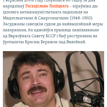
1 верасьня 2008 году споўнілася 80 гадоў зь дня
народзінаў
Расьціслава Лапіцкага
– кіраўніка ды
ідэоляга антыкамуністычнага падпольля на
Мядзельшчыне й Смаргоншчыне (1948–1950).
Засуджаны савецкім судом да найвышэйшай меры
пакараньня, ён адмовіўся прыняць памілаваньне
ад Вярхоўнага Савету БССР і быў расстраляны ва
ўрочышчы Красны Беражок пад Вялейкай.