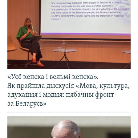
«Усё кепска і вельмі кепска».
Як прайшла дыскусія «Мова, культура,
адукацыя і мэдыя: нябачны фронт
за Беларусь»