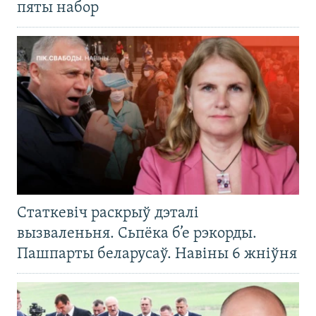
пяты набор
Статкевіч раскрыў дэталі
вызваленьня. Сьпёка б’е рэкорды.
Пашпарты беларусаў. Навіны 6 жніўня