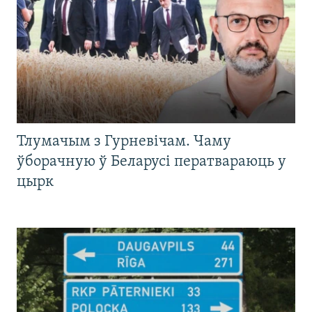
Тлумачым з Гурневічам. Чаму
ўборачную ў Беларусі ператвараюць у
цырк