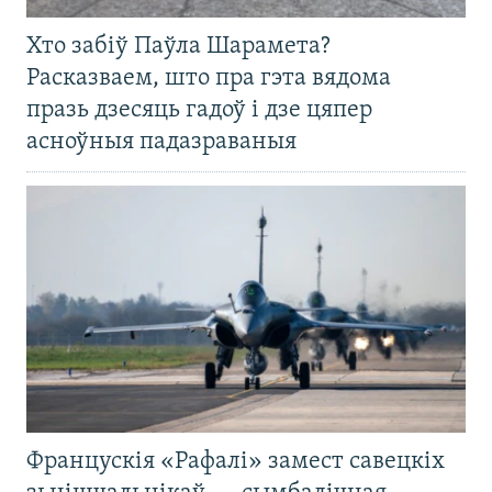
Хто забіў Паўла Шарамета?
Расказваем, што пра гэта вядома
празь дзесяць гадоў і дзе цяпер
асноўныя падазраваныя
Францускія «Рафалі» замест савецкіх