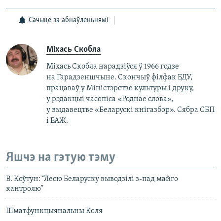
Сачыце за абнаўленьнямі
Міхась Скобла
Міхась Скобла нарадзіўся ў 1966 годзе
на Гарадзеншчыне. Скончыў філфак БДУ,
працаваў у Міністэрстве культуры і друку,
у рэдакцыі часопіса «Роднае слова»,
у выдавецтве «Беларускі кнігазбор». Сябра СБП
і БАЖ.
Яшчэ на гэтую тэму
В. Коўтун: “Лесю Беларуску выводзілі з-пад майго
кантролю”
Шматфункцыянальны Коля