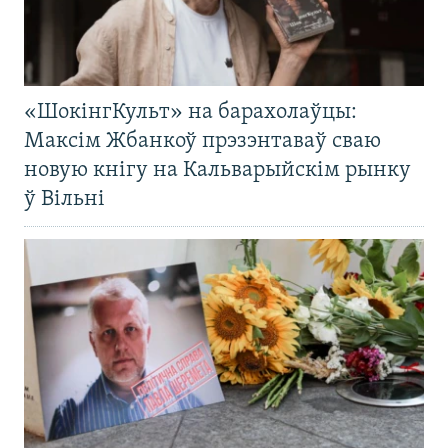
«ШокінгКульт» на барахолаўцы:
Максім Жбанкоў прэзэнтаваў сваю
новую кнігу на Кальварыйскім рынку
ў Вільні