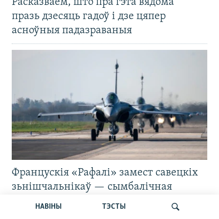
Расказваем, што пра гэта вядома
празь дзесяць гадоў і дзе цяпер
асноўныя падазраваныя
Францускія «Рафалі» замест савецкіх
зьнішчальнікаў — сымбалічная
зьмена ўва ўкраінскіх Паветраных
НАВІНЫ
ТЭСТЫ
сілах. Аналіз Свабоды