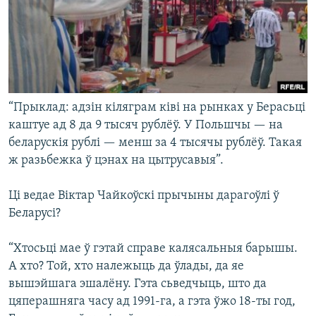
“Прыклад: адзін кіляграм ківі на рынках у Берасьці
каштуе ад 8 да 9 тысяч рублёў. У Польшчы — на
беларускія рублі — менш за 4 тысячы рублёў. Такая
ж разьбежка ў цэнах на цытрусавыя”.
Ці ведае Віктар Чайкоўскі прычыны дарагоўлі ў
Беларусі?
“Хтосьці мае ў гэтай справе калясальныя барышы.
А хто? Той, хто належыць да ўлады, да яе
вышэйшага эшалёну. Гэта сьведчыць, што да
цяперашняга часу ад 1991-га, а гэта ўжо 18-ты год,