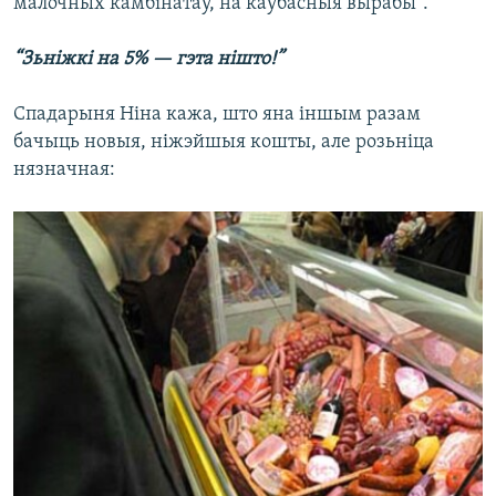
малочных камбінатаў, на каўбасныя вырабы”.
“Зьніжкі на 5% — гэта нішто!”
Спадарыня Ніна кажа, што яна іншым разам
бачыць новыя, ніжэйшыя кошты, але розьніца
нязначная: