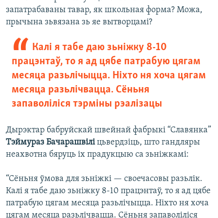
запатрабаваны тавар, як школьная форма? Можа,
прычына зьвязана зь яе вытворцамі?
Калі я табе даю зьніжку 8-10
працэнтаў, то я ад цябе патрабую цягам
месяца разьлічыцца. Ніхто ня хоча цягам
месяца разьлічвацца. Сёньня
запаволіліся тэрміны рэалізацы
Дырэктар бабруйскай швейнай фабрыкі “Славянка”
Тэймураз Бачарашвілі
цьвердзіць, што гандляры
неахвотна бяруць іх прадукцыю са зьніжкамі:
“Сёньня ўмова для зьніжкі — своечасовы разьлік.
Калі я табе даю зьніжку 8-10 працэнтаў, то я ад цябе
патрабую цягам месяца разьлічыцца. Ніхто ня хоча
цягам месяца разьлічвацца. Сёньня запаволіліся