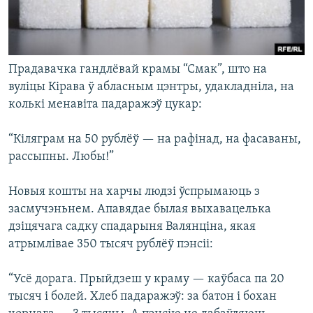
Прадавачка гандлёвай крамы “Смак”, што на
вуліцы Кірава ў абласным цэнтры, удакладніла, на
колькі менавіта падаражэў цукар:
“Кіляграм на 50 рублёў — на рафінад, на фасаваны,
рассыпны. Любы!”
Новыя кошты на харчы людзі ўспрымаюць з
засмучэньнем. Апавядае былая выхавацелька
дзіцячага садку спадарыня Валянціна, якая
атрымлівае 350 тысяч рублёў пэнсіі:
“Усё дорага. Прыйдзеш у краму — каўбаса па 20
тысяч і болей. Хлеб падаражэў: за батон і бохан