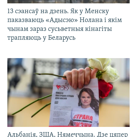
13 сэансаў на дзень. Як у Менску
паказваюць «Адысэю» Нолана і якім
чынам зараз сусьветныя кінагіты
трапляюць у Беларусь
Альбанія, ЗША, Нямеччына. Дзе цяпер