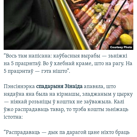
“Вось там напісана: каўбасныя вырабы — зьніжкі
на 5 працэнтаў. Во ў хлебнай краме, што на рагу. На
5 працэнтаў — гэта нішто”.
Пэнсіянэрка
спадарыня Зінаіда
апавяла, што
нядаўна яна была на кірмашы, зладжаным у цырку
— ніякай розьніцы ў коштах не заўважыла. Калі
ўжо распрадаваць тавар, то трэба кошты зьніжаць
істотна:
“Распрадаваць — дык па дарагой цане ніхто браць