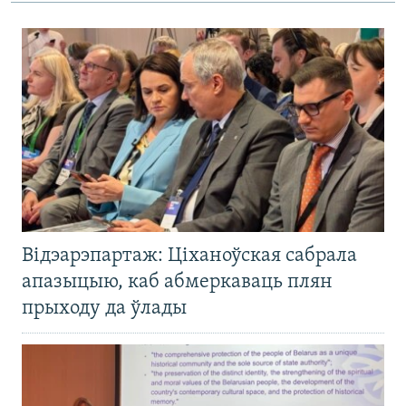
Відэарэпартаж: Ціханоўская сабрала
апазыцыю, каб абмеркаваць плян
прыходу да ўлады