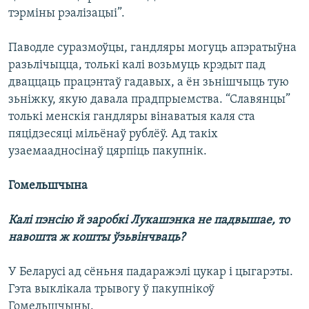
тэрміны рэалізацыі”.
Паводле суразмоўцы, гандляры могуць апэратыўна
разьлічыцца, толькі калі возьмуць крэдыт пад
дваццаць працэнтаў гадавых, а ён зьнішчыць тую
зьніжку, якую давала прадпрыемства. “Славянцы”
толькі менскія гандляры вінаватыя каля ста
пяцідзесяці мільёнаў рублёў. Ад такіх
узаемаадносінаў цярпіць пакупнік.
Гомельшчына
Калі пэнсію й заробкі Лукашэнка не падвышае, то
навошта ж кошты ўзьвінчваць?
У Беларусі ад сёньня падаражэлі цукар і цыгарэты.
Гэта выклікала трывогу ў пакупнікоў
Гомельшчыны.