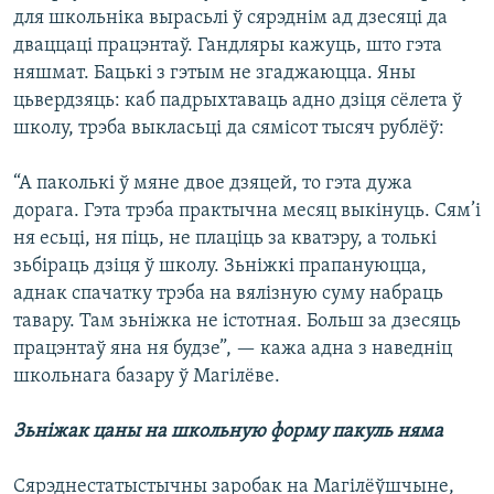
для школьніка вырасьлі ў сярэднім ад дзесяці да
дваццаці працэнтаў. Гандляры кажуць, што гэта
няшмат. Бацькі з гэтым не згаджаюцца. Яны
цьвердзяць: каб падрыхтаваць адно дзіця сёлета ў
школу, трэба выкласьці да сямісот тысяч рублёў:
“А паколькі ў мяне двое дзяцей, то гэта дужа
дорага. Гэта трэба практычна месяц выкінуць. Сям’і
ня есьці, ня піць, не плаціць за кватэру, а толькі
зьбіраць дзіця ў школу. Зьніжкі прапануюцца,
аднак спачатку трэба на вялізную суму набраць
тавару. Там зьніжка не істотная. Больш за дзесяць
працэнтаў яна ня будзе”, — кажа адна з наведніц
школьнага базару ў Магілёве.
Зьніжак цаны на школьную форму пакуль няма
Сярэднестатыстычны заробак на Магілёўшчыне,