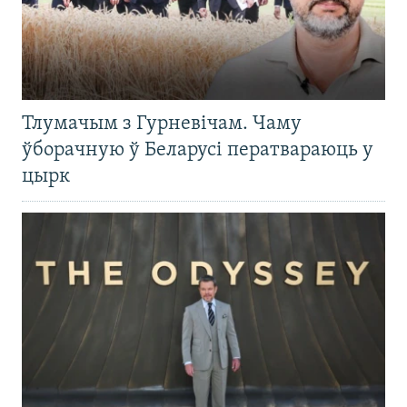
Тлумачым з Гурневічам. Чаму
ўборачную ў Беларусі ператвараюць у
цырк