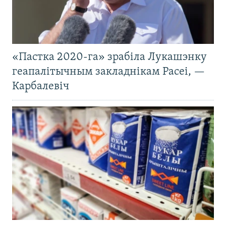
«Пастка 2020-га» зрабіла Лукашэнку
геапалітычным закладнікам Расеі, —
Карбалевіч