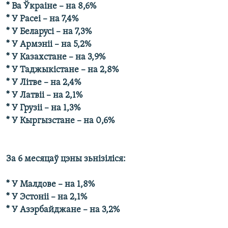
* Ва Ўкраіне – на 8,6%
* У Расеі – на 7,4%
* У Беларусі – на 7,3%
* У Армэніі – на 5,2%
* У Казахстане – на 3,9%
* У Таджыкістане – на 2,8%
* У Літве – на 2,4%
* У Латвіі – на 2,1%
* У Грузіі – на 1,3%
* У Кыргызстане – на 0,6%
За 6 месяцаў цэны зьнізіліся:
* У Малдове – на 1,8%
* У Эстоніі – на 2,1%
* У Азэрбайджане – на 3,2%