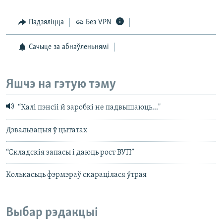
Падзяліцца
Без VPN
Сачыце за абнаўленьнямі
Яшчэ на гэтую тэму
“Калі пэнсіі й заробкі не падвышаюць..."
Дэвальвацыя ў цытатах
“Складскія запасы і даюць рост ВУП”
Колькасьць фэрмэраў скарацілася ўтрая
Выбар рэдакцыі