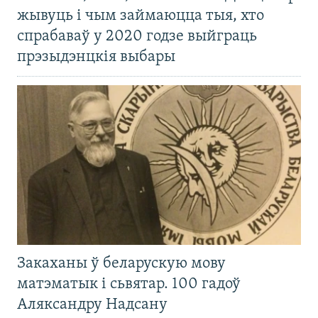
жывуць і чым займаюцца тыя, хто
спрабаваў у 2020 годзе выйграць
прэзыдэнцкія выбары
Закаханы ў беларускую мову
матэматык і сьвятар. 100 гадоў
Аляксандру Надсану