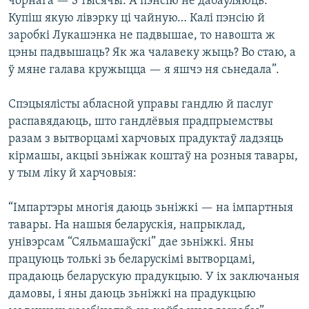
чорнага — 3 тысячы. А пэнсію не дабаўляюць.
Купіш якую лівэрку ці чайную… Калі пэнсію й
заробкі Лукашэнка не падвышае, то навошта ж
цэны падвышаць? Як жа чалавеку жыць? Во стаю, а
ў мяне галава кружыцца — я яшчэ ня сьнедала”.
Спэцыялісты абласной управы гандлю й паслуг
распавядаюць, што гандлёвыя прадпрыемствы
разам з вытворцамі харчовых прадуктаў ладзяць
кірмашы, акцыі зьніжак коштаў на розныя тавары,
у тым ліку й харчовыя:
“Імпартэры многія даюць зьніжкі — на імпартныя
тавары. На нашыя беларускія, напрыклад,
унівэрсам “Сяльмашаўскі” дае зьніжкі. Яны
працуюць толькі зь беларускімі вытворцамі,
прадаюць беларускую прадукцыю. У іх заключаныя
дамовы, і яны даюць зьніжкі на прадукцыю