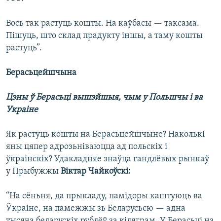
Вось так растуць кошты. На каўбасы — таксама.
Пішуць, што склад прадукту іншы, а таму кошты
растуць”.
Берасьцейшчына
Цэны ў Берасьці вышэйшыя, чым у Польшчы і ва
Украіне
Як растуць кошты на Берасьцейшчыне? Наколькі
яны цяпер адрозьніваюцца ад польскіх і
ўкраінскіх? Удакладняе знаўца гандлёвых рынкаў
у Прыбужжы
Віктар Чайкоўскі:
“На сёньня, да прыкладу, памідоры каштуюць ва
Ўкраіне, на памежжы зь Беларусьсю — адна
тысяча беларускіх рублёў за кіляграм. У Берасьці на