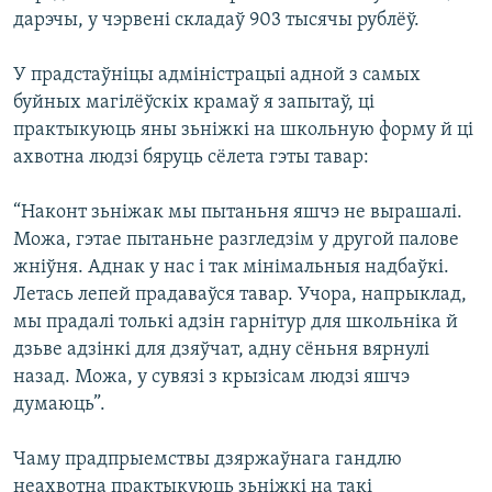
дарэчы, у чэрвені складаў 903 тысячы рублёў.
У прадстаўніцы адміністрацыі адной з самых
буйных магілёўскіх крамаў я запытаў, ці
практыкуюць яны зьніжкі на школьную форму й ці
ахвотна людзі бяруць сёлета гэты тавар:
“Наконт зьніжак мы пытаньня яшчэ не вырашалі.
Можа, гэтае пытаньне разгледзім у другой палове
жніўня. Аднак у нас і так мінімальныя надбаўкі.
Летась лепей прадаваўся тавар. Учора, напрыклад,
мы прадалі толькі адзін гарнітур для школьніка й
дзьве адзінкі для дзяўчат, адну сёньня вярнулі
назад. Можа, у сувязі з крызісам людзі яшчэ
думаюць”.
Чаму прадпрыемствы дзяржаўнага гандлю
неахвотна практыкуюць зьніжкі на такі