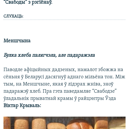
“Свабоды” з рэгіёнаў.
СЛУХАЦЬ:
Меншчына
Булка хлеба палягчэла, але падаражэла
Паводле афіцыйных дадзеных, намалот збожжа на
сёньня ў Беларусі дасягнуў аднаго мільёна тон. Між
тым, на Меншчыне, якая ў лідэрах жніва, зноў
падаражэў хлеб. Пра гэта паведамляе “Свабодзе”
ўладальнік прыватнай крамы ў райцэнтры Ўзда
Віктар Крываль: