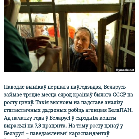
КУЛЬТУРА
МОВА
КАЛЯНДАР
НА ХВАЛЯХ СВАБОДЫ
Паводле вынікаў першага паўгодзьдзя, Беларусь
займае трэцяе месца сярод краінаў былога СССР па
росту цэнаў. Такія высновы на падставе аналізу
статыстычных дадзеных робіць агенцыя БелаПАН.
Ад пачатку года ў Беларусі ў сярэднім кошты
вырасьлі на 7,3 працэнта. На тэму росту цэнаў у
Беларусі – паведамленьні карэспандэнтаў