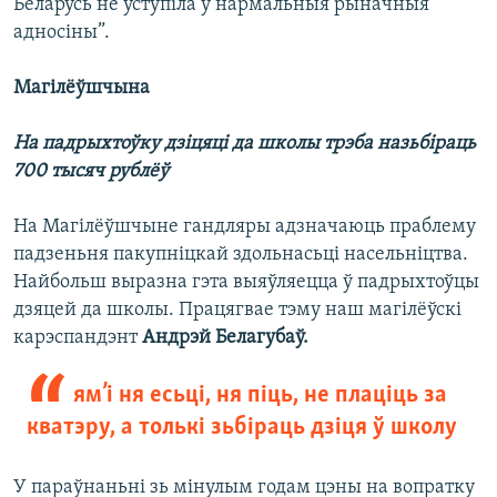
Беларусь не ўступіла ў нармальныя рыначныя
адносіны”.
Магілёўшчына
На падрыхтоўку дзіцяці да школы трэба назьбіраць
700 тысяч рублёў
На Магілёўшчыне гандляры адзначаюць праблему
падзеньня пакупніцкай здольнасьці насельніцтва.
Найбольш выразна гэта выяўляецца ў падрыхтоўцы
дзяцей да школы. Працягвае тэму наш магілёўскі
карэспандэнт
Андрэй Белагубаў.
ям’і ня есьці, ня піць, не плаціць за
кватэру, а толькі зьбіраць дзіця ў школу
У параўнаньні зь мінулым годам цэны на вопратку