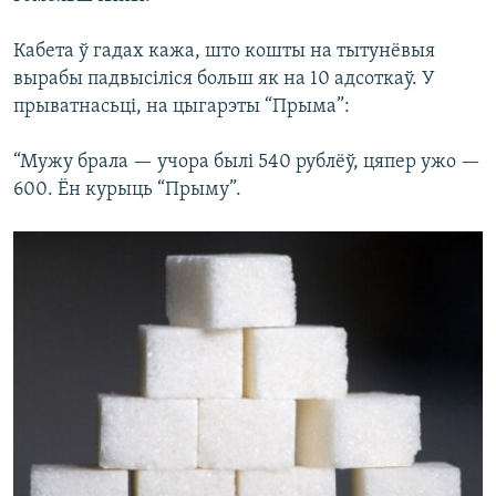
Кабета ў гадах кажа, што кошты на тытунёвыя
вырабы падвысіліся больш як на 10 адсоткаў. У
прыватнасьці, на цыгарэты “Прыма”:
“Мужу брала — учора былі 540 рублёў, цяпер ужо —
600. Ён курыць “Прыму”.