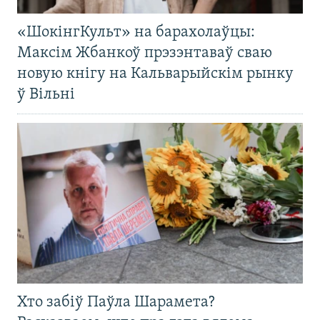
«ШокінгКульт» на барахолаўцы:
Максім Жбанкоў прэзэнтаваў сваю
новую кнігу на Кальварыйскім рынку
ў Вільні
Хто забіў Паўла Шарамета?