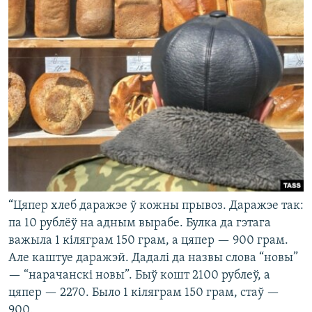
“Цяпер хлеб даражэе ў кожны прывоз. Даражэе так:
па 10 рублёў на адным вырабе. Булка да гэтага
важыла 1 кіляграм 150 грам, а цяпер — 900 грам.
Але каштуе даражэй. Дадалі да назвы слова “новы”
— “нарачанскі новы”. Быў кошт 2100 рублеў, а
цяпер — 2270. Было 1 кіляграм 150 грам, стаў —
900.