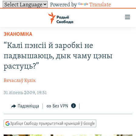
Powered by
Translate
Лінкі
ўнівэрсальнага
доступу
ЭКАНОМІКА
НАВІНЫ
Перайсьці
“Калі пэнсіі й заробкі не
да
ТОЛЬКІ НА СВАБОДЗЕ
УСЕ НАВІНЫ
падвышаюць, дык чаму цэны
галоўнага
СУВЯЗЬ
ВІДЭА І ФОТА
ТЭСТЫ
зьместу
растуць?”
Перайсьці
ПАДПІСАЦЦА
ЛЮДЗІ
БЛОГІ
АБЫСЬЦІ БЛЯКАВАНЬНЕ
да
Вячаслаў Кулік
ПАЛІТЫКА
ГІСТОРЫЯ НА СВАБОДЗЕ
ПАДЗЯЛІЦЦА ІНФАРМАЦЫЯЙ
RSS
галоўнай
САЧЫЦЕ ЗА АБНАЎЛЕНЬНЯМІ
31 ліпень 2009, 19:51
навігацыі
ЭКАНОМІКА
ПАДКАСТЫ
ПАДКАСТЫ
Перайсьці
ВАЙНА
КНІГІ
FACEBOOK
Падзяліцца
Без VPN
да
БЕЛАРУСЫ НА ВАЙНЕ
АЎДЫЁКНІГІ
TWITTER
пошуку
Зрабіце Свабоду прыярытэтнай крыніцай ў Google
ПАЛІТВЯЗЬНІ
PREMIUM
Усе сайты РС/РСЭ