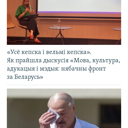
«Усё кепска і вельмі кепска».
Як прайшла дыскусія «Мова, культура,
адукацыя і мэдыя: нябачны фронт
за Беларусь»