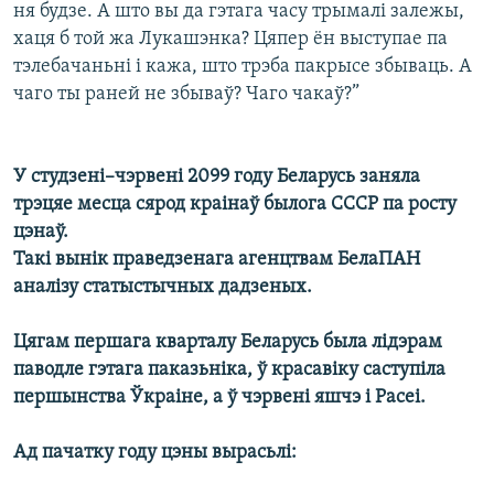
ня будзе. А што вы да гэтага часу трымалі залежы,
хаця б той жа Лукашэнка? Цяпер ён выступае па
тэлебачаньні і кажа, што трэба пакрысе збываць. А
чаго ты раней не збываў? Чаго чакаў?”
У студзені–чэрвені 2099 году Беларусь заняла
трэцяе месца сярод краінаў былога СССР па росту
цэнаў.
Такі вынік праведзенага агенцтвам БелаПАН
аналізу статыстычных дадзеных.
Цягам першага кварталу Беларусь была лідэрам
паводле гэтага паказьніка, ў красавіку саступіла
першынства Ўкраіне, а ў чэрвені яшчэ і Расеі.
Ад пачатку году цэны вырасьлі: