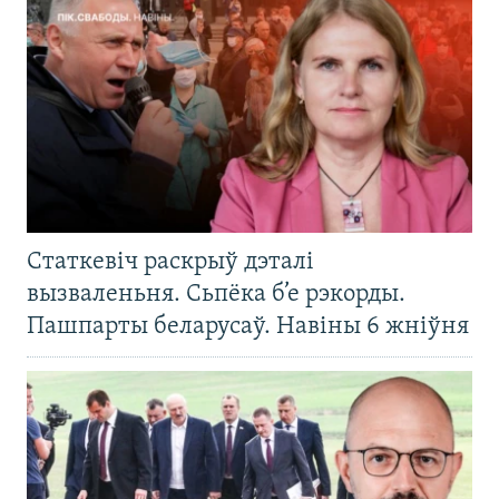
Статкевіч раскрыў дэталі
вызваленьня. Сьпёка б’е рэкорды.
Пашпарты беларусаў. Навіны 6 жніўня