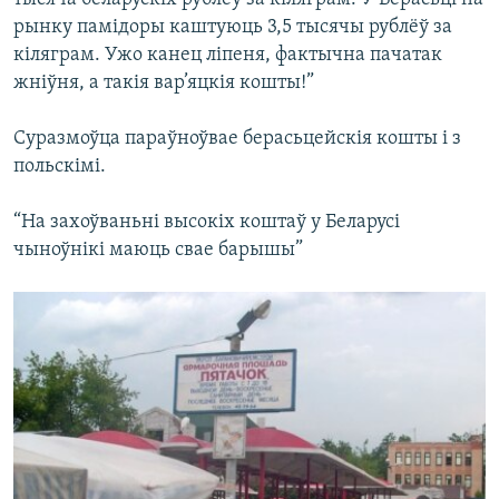
рынку памідоры каштуюць 3,5 тысячы рублёў за
кіляграм. Ужо канец ліпеня, фактычна пачатак
жніўня, а такія вар’яцкія кошты!”
Суразмоўца параўноўвае берасьцейскія кошты і з
польскімі.
“На захоўваньні высокіх коштаў у Беларусі
чыноўнікі маюць свае барышы”