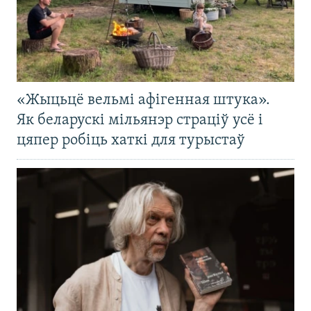
«Жыцьцё вельмі афігенная штука».
Як беларускі мільянэр страціў усё і
цяпер робіць хаткі для турыстаў