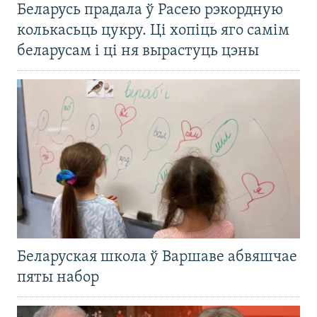
Беларусь прадала ў Расею рэкордную
колькасьць цукру. Ці хопіць яго самім
беларусам і ці ня вырастуць цэны
Беларуская школа ў Варшаве абвяшчае
пяты набор