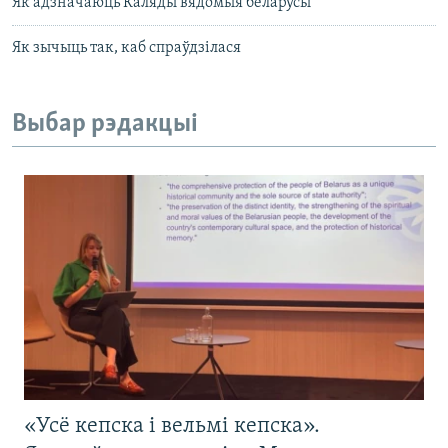
Як адзначаюць Каляды вядомыя беларусы
Як зычыць так, каб спраўдзілася
Выбар рэдакцыі
«Усё кепска і вельмі кепска».