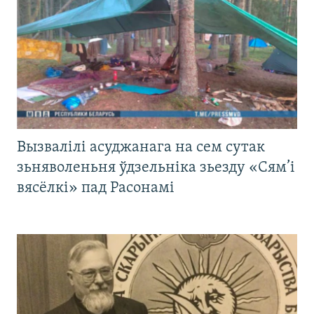
Вызвалілі асуджанага на сем сутак
зьняволеньня ўдзельніка зьезду «Сям’і
вясёлкі» пад Расонамі