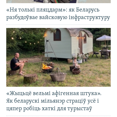
«Ня толькі пляцдарм»: як Беларусь
разбудоўвае вайсковую інфраструктуру
«Жыцьцё вельмі афігенная штука».
Як беларускі мільянэр страціў усё і
цяпер робіць хаткі для турыстаў