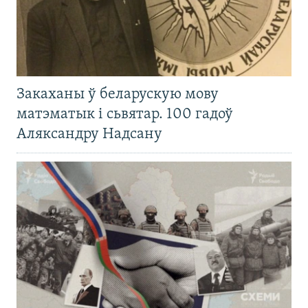
Закаханы ў беларускую мову
матэматык і сьвятар. 100 гадоў
Аляксандру Надсану