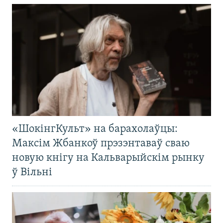
«ШокінгКульт» на барахолаўцы:
Максім Жбанкоў прэзэнтаваў сваю
новую кнігу на Кальварыйскім рынку
ў Вільні