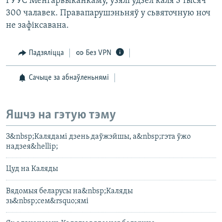
ГУУС Менгарвыканкаму, узялі ўдзел каля 3 тысяч
300 чалавек. Правапарушэньняў у сьвяточную ноч
не зафіксавана.
Падзяліцца
Без VPN
Сачыце за абнаўленьнямі
Яшчэ на гэтую тэму
З&nbsp;Калядамі дзень даўжэйшы, а&nbsp;гэта ўжо
надзея&hellip;
Цуд на Каляды
Вядомыя беларусы на&nbsp;Каляды
зь&nbsp;сем&rsquo;ямі