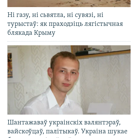
Ні газу, ні сьвятла, ні сувязі, ні
турыстаў: як праходзіць лягістычная
блякада Крыму
Шантажаваў украінскіх валянтэраў,
вайскоўцаў, палітыкаў. Украіна шукае