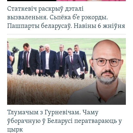
Статкевіч раскрыў дэталі
вызваленьня. Сьпёка б’е рэкорды.
Пашпарты беларусаў. Навіны 6 жніўня
Тлумачым з Гурневічам. Чаму
ўборачную ў Беларусі ператвараюць у
цырк