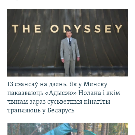
13 сэансаў на дзень. Як у Менску
паказваюць «Адысэю» Нолана і якім
чынам зараз сусьветныя кінагіты
трапляюць у Беларусь