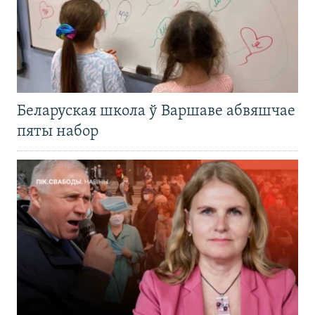
Беларуская школа ў Варшаве абвяшчае
пяты набор