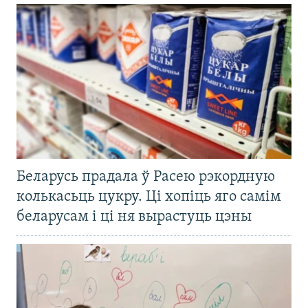
Беларусь прадала ў Расею рэкордную
колькасьць цукру. Ці хопіць яго самім
беларусам і ці ня вырастуць цэны