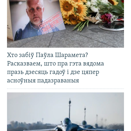
Хто забіў Паўла Шарамета?
Расказваем, што пра гэта вядома
празь дзесяць гадоў і дзе цяпер
асноўныя падазраваныя