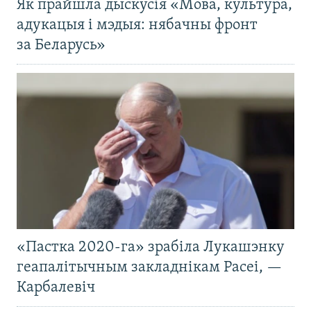
Як прайшла дыскусія «Мова, культура,
адукацыя і мэдыя: нябачны фронт
за Беларусь»
«Пастка 2020-га» зрабіла Лукашэнку
геапалітычным закладнікам Расеі, —
Карбалевіч