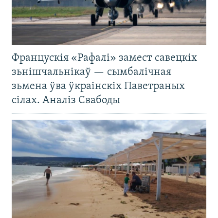
Францускія «Рафалі» замест савецкіх
зьнішчальнікаў — сымбалічная
зьмена ўва ўкраінскіх Паветраных
сілах. Аналіз Свабоды