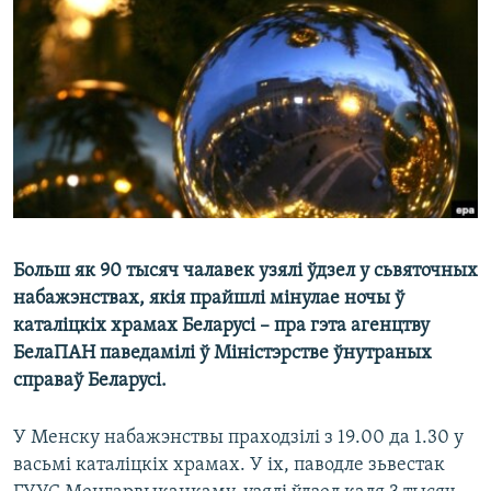
КУЛЬТУРА
МОВА
КАЛЯНДАР
НА ХВАЛЯХ СВАБОДЫ
Больш як 90 тысяч чалавек узялі ўдзел у сьвяточных
набажэнствах, якія прайшлі мінулае ночы ў
каталіцкіх храмах Беларусі – пра гэта агенцтву
БелаПАН паведамілі ў Міністэрстве ўнутраных
справаў Беларусі.
У Менску набажэнствы праходзілі з 19.00 да 1.30 у
васьмі каталіцкіх храмах. У іх, паводле зьвестак