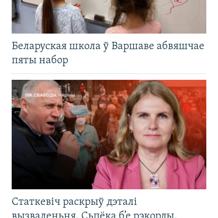
Беларуская школа ў Варшаве абвяшчае
пяты набор
Статкевіч раскрыў дэталі
вызваленьня. Сьпёка б’е рэкорды.