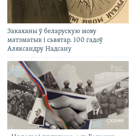
Закаханы ў беларускую мову
матэматык і сьвятар. 100 гадоў
Аляксандру Надсану