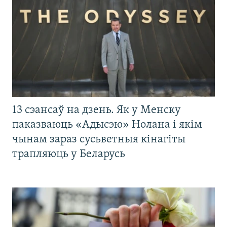
13 сэансаў на дзень. Як у Менску
паказваюць «Адысэю» Нолана і якім
чынам зараз сусьветныя кінагіты
трапляюць у Беларусь