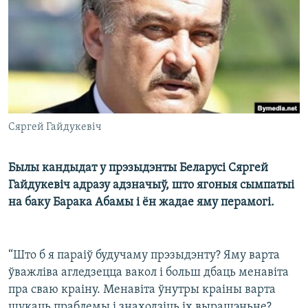
КУЛЬТУРА
МОВА
КАЛЯНДАР
НА ХВАЛЯХ СВАБОДЫ
Сяргей Гайдукевіч
Былы кандыдат у прэзыдэнты Беларусі Сяргей
Гайдукевіч адразу адзначыў, што ягоныя сымпатыі
на баку Барака Абамы і ён жадае яму перамогі.
“Што б я параіў будучаму прэзыдэнту? Яму варта
ўважліва агледзецца вакол і больш дбаць менавіта
пра сваю краіну. Менавіта ўнутры краіны варта
шукаць праблемы і знаходзіць іх вырашэньне?