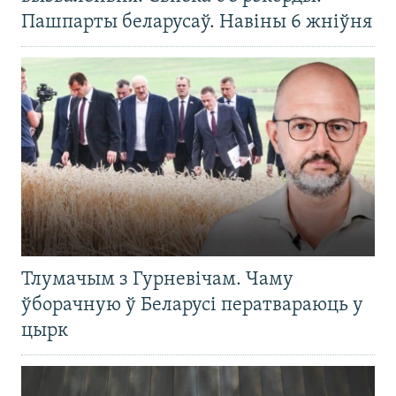
Пашпарты беларусаў. Навіны 6 жніўня
Тлумачым з Гурневічам. Чаму
ўборачную ў Беларусі ператвараюць у
цырк