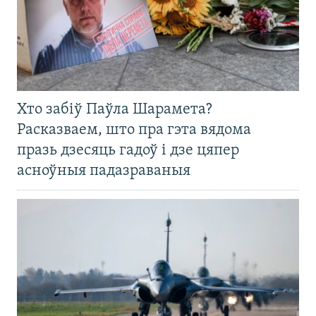
Хто забіў Паўла Шарамета?
Расказваем, што пра гэта вядома
празь дзесяць гадоў і дзе цяпер
асноўныя падазраваныя