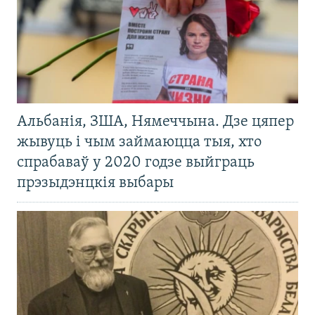
Альбанія, ЗША, Нямеччына. Дзе цяпер
жывуць і чым займаюцца тыя, хто
спрабаваў у 2020 годзе выйграць
прэзыдэнцкія выбары