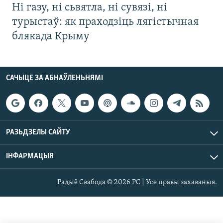
Ні газу, ні сьвятла, ні сувязі, ні
турыстаў: як праходзіць лягістычная
блякада Крыму
САЧЫЦЕ ЗА АБНАЎЛЕНЬНЯМІ
РАЗЬДЗЕЛЫ САЙТУ
ІНФАРМАЦЫЯ
Радыё Свабода © 2026 РС | Усе правы захаваныя.