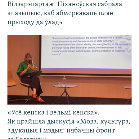
Відэарэпартаж: Ціханоўская сабрала
апазыцыю, каб абмеркаваць плян
прыходу да ўлады
«Усё кепска і вельмі кепска».
Як прайшла дыскусія «Мова, культура,
адукацыя і мэдыя: нябачны фронт