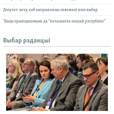
Дэпутат: хачу, каб амэрыканцы паважалі наш выбар
"Быць прынцыповымі да “начальніка нашай рэспублікі”
Выбар рэдакцыі