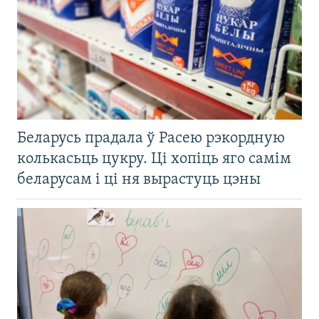
Беларусь прадала ў Расею рэкордную
колькасьць цукру. Ці хопіць яго самім
беларусам і ці ня вырастуць цэны