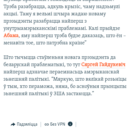
Трэба разабрацца, адкуль крызіс, чаму надзьмулі
акцыі. Таму я вельмі шчыра жадаю новаму
прэзыдэнты разабрацца найперш з
унутрыамэрыканскімі праблемамі. Калі прыйдзе
Абама
, яму найперш трэба будзе даказаць, што ён –
менавіта тое, што патрэбна краіне”
Што тычыцца стаўленьня новага прэзыдэнта да
беларускай праблематыкі, то тут
Сяргей Гайдукевіч
найперш адзначае пераемнасьць амэрыканскай
зьнешняй палітыкі. “Мяркую, што вялікай розьніцы
ў тым, хто пераможа, няма, бо асноўныя прынцыпы
зьнешняй палітыкі ў ЗША застаюцца.”
Падзяліцца
Без VPN