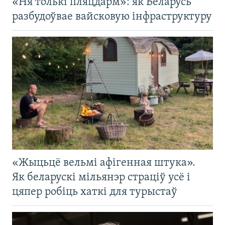
«Ня толькі пляцдарм»: як Беларусь
разбудоўвае вайсковую інфраструктуру
«Жыцьцё вельмі афігенная штука».
Як беларускі мільянэр страціў усё і
цяпер робіць хаткі для турыстаў