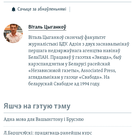
Сачыце за абнаўленьнямі
Віталь Цыганкоў
Віталь Цыганкоў скончыў факультэт
журналістыкі БДУ. Адзін з двух заснавальнікаў
першага недзяржаўнага агенцтва навінаў
БелаПАН. Працаваў ў газэтах «Звязда», быў
карэспандэнтам у Беларусі расейскай
«Независимой газеты», Associated Рress,
аглядальнікам у газэце «Свабода». На
беларускай Свабодзе ад 1994 году.
Яшчэ на гэтую тэму
Адна мова для Вашынгтону і Брусэлю
Л.Баршчэўскі: працягваць ранейшы курс