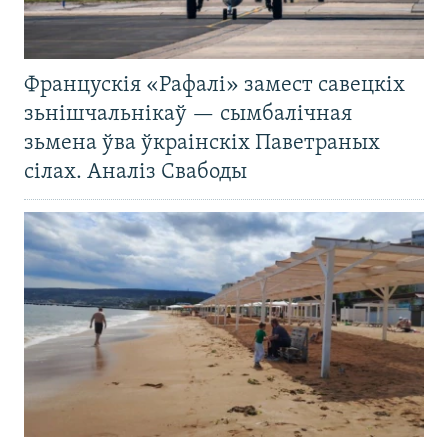
Францускія «Рафалі» замест савецкіх
зьнішчальнікаў — сымбалічная
зьмена ўва ўкраінскіх Паветраных
сілах. Аналіз Свабоды