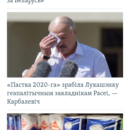
за Беларусь»
«Пастка 2020-га» зрабіла Лукашэнку
геапалітычным закладнікам Расеі, —
Карбалевіч