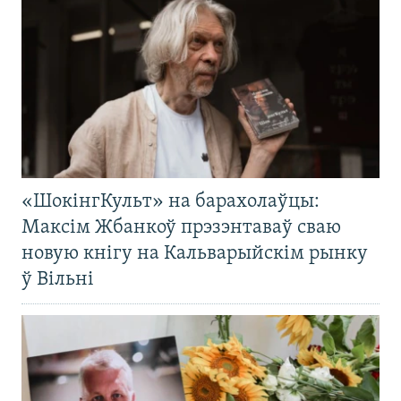
«ШокінгКульт» на барахолаўцы:
Максім Жбанкоў прэзэнтаваў сваю
новую кнігу на Кальварыйскім рынку
ў Вільні