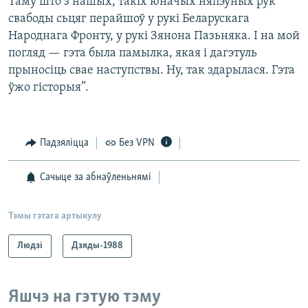
Таму што з нашых, такіх юначых няпэўных рук
свабоды сьцяг перайшоў у рукі Беларускага
Народнага Фронту, у рукі Зянона Пазьняка. І на мой
погляд — гэта была памылка, якая і дагэтуль
прыносіць свае наступствы. Ну, так здарылася. Гэта
ўжо гісторыя”.
Падзяліцца
Без VPN
Сачыце за абнаўленьнямі
Тэмы гэтага артыкулу
Людзі
Дзяды-1988
Яшчэ на гэтую тэму