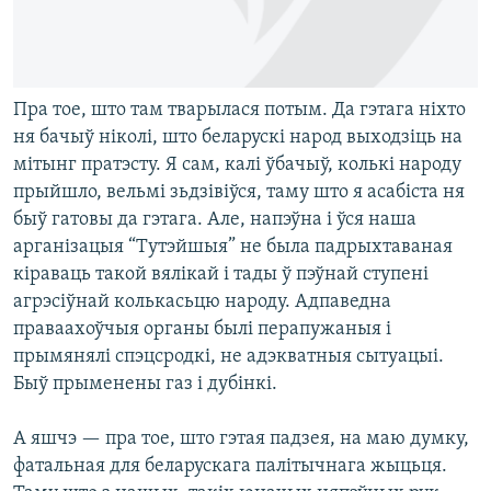
Пра тое, што там тварылася потым. Да гэтага ніхто
ня бачыў ніколі, што беларускі народ выходзіць на
мітынг пратэсту. Я сам, калі ўбачыў, колькі народу
прыйшло, вельмі зьдзівіўся, таму што я асабіста ня
быў гатовы да гэтага. Але, напэўна і ўся наша
арганізацыя “Тутэйшыя” не была падрыхтаваная
кіраваць такой вялікай і тады ў пэўнай ступені
агрэсіўнай колькасьцю народу. Адпаведна
праваахоўчыя органы былі перапужаныя і
прымянялі спэцсродкі, не адэкватныя сытуацыі.
Быў прыменены газ і дубінкі.
А яшчэ — пра тое, што гэтая падзея, на маю думку,
фатальная для беларускага палітычнага жыцьця.