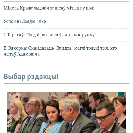
Мікола Крывальцэвіч запісаў мітынг у полі
Успомні Дзяды-1988
С.Тарасаў: “Людзі рухаліся ў адным кірунку”
В. Вячорка: Скандаваць “Вандэя” маглі толькі тыя, хто
чытаў Адамовіча
Выбар рэдакцыі