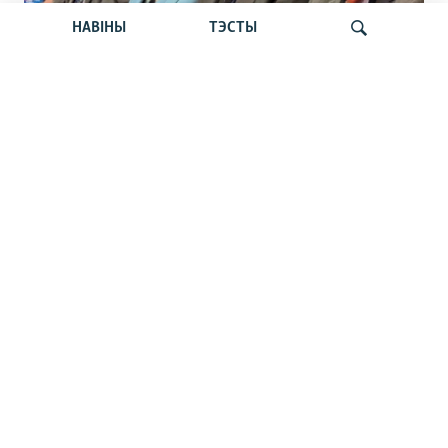
НАВІНЫ
ТЭСТЫ
Відэарэпартаж: Плян апазыцыі на
Шукаць
выпадак зьнікненьня рэжыму: што
чакае Беларусь?