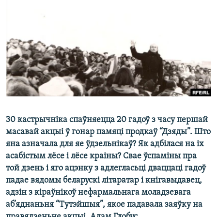
КУЛЬТУРА
МОВА
КАЛЯНДАР
НА ХВАЛЯХ СВАБОДЫ
30 кастрычніка спаўняецца 20 гадоў з часу першай
масавай акцыі ў гонар памяці продкаў “Дзяды”. Што
яна азначала для яе ўдзельнікаў? Як адбілася на іх
асабістым лёсе і лёсе краіны? Свае ўспаміны пра
той дзень і яго ацэнку з адлегласьці дваццаці гадоў
падае вядомы беларускі літаратар і кнігавыдавец,
адзін з кіраўнікоў нефармальнага моладзевага
аб’яднаньня “Тутэйшыя”, якое падавала заяўку на
правядзеньне акцыі, Адам Глобус.