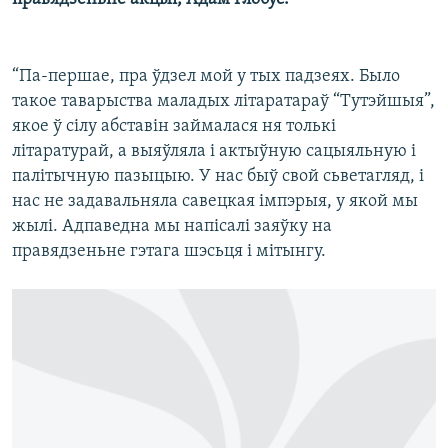
“Па-першае, пра ўдзел мой у тых падзеях. Было
такое таварыства маладых літаратараў “Тутэйшыя”,
якое ў сілу абставін займалася ня толькі
літаратурай, а выяўляла і актыўную сацыяльную і
палітычную пазыцыю. У нас быў свой сьветагляд, і
нас не задавальняла савецкая імпэрыя, у якой мы
жылі. Адпаведна мы напісалі заяўку на
правядзеньне гэтага шэсьця і мітынгу.