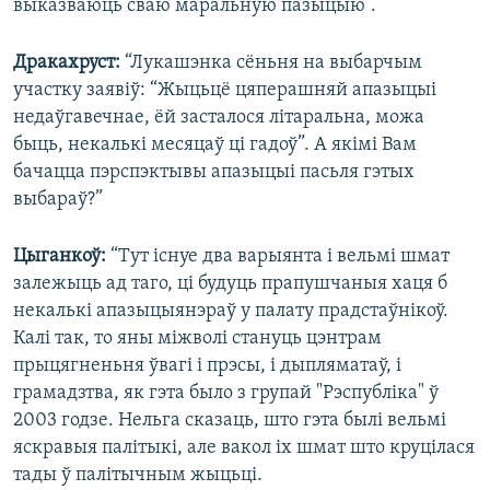
выказваюць сваю маральную пазыцыю”.
Дракахруст:
“Лукашэнка сёньня на выбарчым
участку заявіў: “Жыцьцё цяперашняй апазыцыі
недаўгавечнае, ёй засталося літаральна, можа
быць, некалькі месяцаў ці гадоў”. А якімі Вам
бачацца пэрспэктывы апазыцыі пасьля гэтых
выбараў?”
Цыганкоў:
“Тут існуе два варыянта і вельмі шмат
залежыць ад таго, ці будуць прапушчаныя хаця б
некалькі апазыцыянэраў у палату прадстаўнікоў.
Калі так, то яны міжволі стануць цэнтрам
прыцягненьня ўвагі і прэсы, і дыпляматаў, і
грамадзтва, як гэта было з групай "Рэспубліка" ў
2003 годзе. Нельга сказаць, што гэта былі вельмі
яскравыя палітыкі, але вакол іх шмат што круцілася
тады ў палітычным жыцьці.