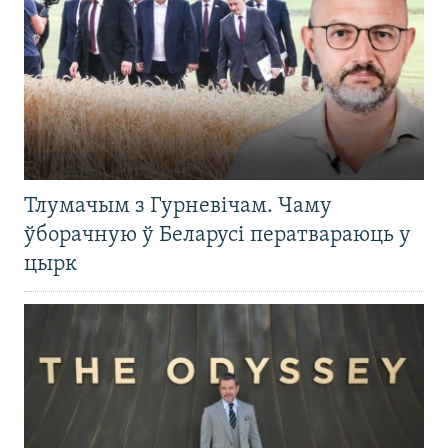
Тлумачым з Гурневічам. Чаму
ўборачную ў Беларусі ператвараюць у
цырк