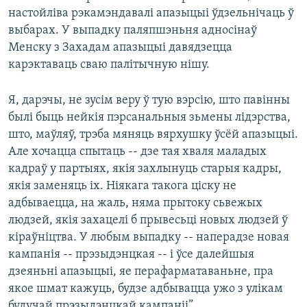
настойліва рэкамэндавалі апазыцыі ўдзельнічаць ў
выбарах. У выпадку паляпшэньня адносінаў
Менску з Захадам апазыцыі давядзецца
карэктаваць сваю палітычную нішу.
Я, дарэчы, не зусім веру ў тую вэрсію, што павінны
былі быць нейкія пэрсанальныя зьмены лідэрства,
што, маўляў, трэба мяняць вярхушку ўсёй апазыцыі.
Але хочацца спытаць -- дзе тая хваля маладых
кадраў у партыях, якія захлынуць старыя кадры,
якія заменяць іх. Ніякага такога ціску не
адбываецца, на жаль, няма прытоку сьвежых
людзей, якія захацелі б прывесьці новых людзей ў
кіраўніцтва. У любым выпадку -- наперадзе новая
кампанія -- прэзыдэнцкая -- і ўсе далейшыя
дзеяньні апазыцыі, яе перафарматаваньне, пра
якое шмат кажуць, будзе адбывацца ужо з улікам
будучай прэзыдэнцкай кампаніі”.