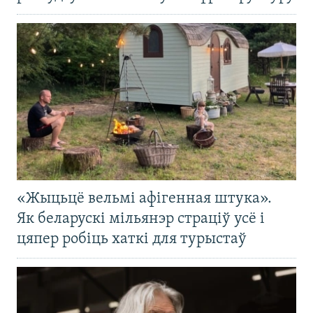
«Жыцьцё вельмі афігенная штука».
Як беларускі мільянэр страціў усё і
цяпер робіць хаткі для турыстаў