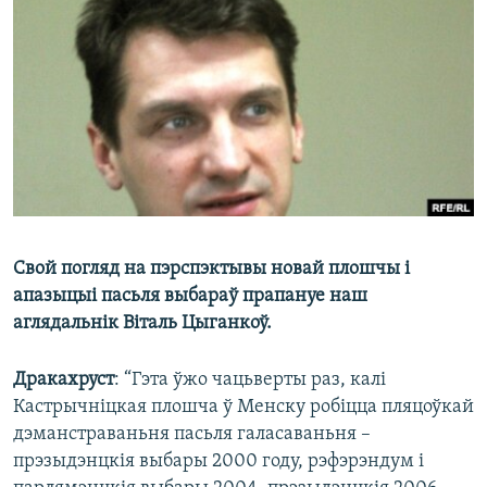
КУЛЬТУРА
МОВА
КАЛЯНДАР
НА ХВАЛЯХ СВАБОДЫ
Свой погляд на пэрспэктывы новай плошчы і
апазыцыі пасьля выбараў прапануе наш
аглядальнік Віталь Цыганкоў.
Дракахруст
: “Гэта ўжо чацьверты раз, калі
Кастрычніцкая плошча ў Менску робіцца пляцоўкай
дэманстраваньня пасьля галасаваньня –
прэзыдэнцкія выбары 2000 году, рэфэрэндум і