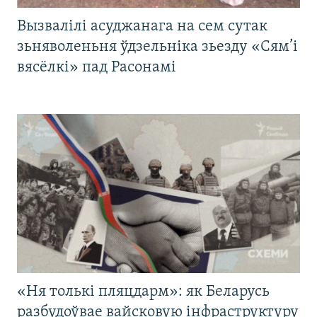
Вызвалілі асуджанага на сем сутак
зьняволеньня ўдзельніка зьезду «Сям’і
вясёлкі» пад Расонамі
«Ня толькі пляцдарм»: як Беларусь
разбудоўвае вайсковую інфраструктуру