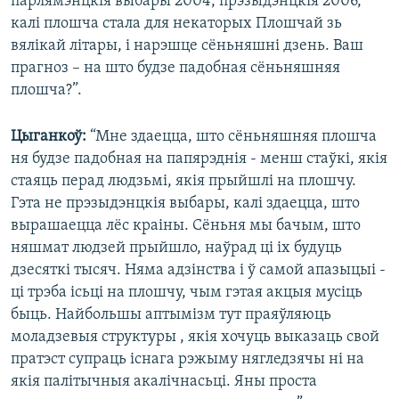
парлямэнцкія выбары 2004, прэзыдэнцкія 2006,
калі плошча стала для некаторых Плошчай зь
вялікай літары, і нарэшце сёньняшні дзень. Ваш
прагноз – на што будзе падобная сёньняшняя
плошча?”.
Цыганкоў:
“Мне здаецца, што сёньняшняя плошча
ня будзе падобная на папярэднія - менш стаўкі, якія
стаяць перад людзьмі, якія прыйшлі на плошчу.
Гэта не прэзыдэнцкія выбары, калі здаецца, што
вырашаецца лёс краіны. Сёньня мы бачым, што
няшмат людзей прыйшло, наўрад ці іх будуць
дзесяткі тысяч. Няма адзінства і ў самой апазыцыі -
ці трэба ісьці на плошчу, чым гэтая акцыя мусіць
быць. Найбольшы аптымізм тут праяўляюць
моладзевыя структуры , якія хочуць выказаць свой
пратэст супраць існага рэжыму нягледзячы ні на
якія палітычныя акалічнасьці. Яны проста