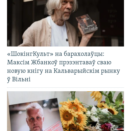
«ШокінгКульт» на барахолаўцы:
Максім Жбанкоў прэзэнтаваў сваю
новую кнігу на Кальварыйскім рынку
ў Вільні