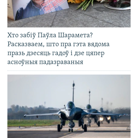
Хто забіў Паўла Шарамета?
Расказваем, што пра гэта вядома
празь дзесяць гадоў і дзе цяпер
асноўныя падазраваныя