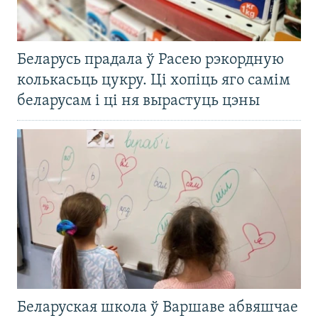
Беларусь прадала ў Расею рэкордную
колькасьць цукру. Ці хопіць яго самім
беларусам і ці ня вырастуць цэны
Беларуская школа ў Варшаве абвяшчае