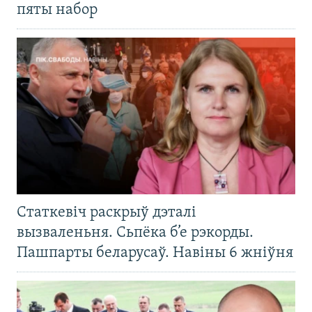
пяты набор
Статкевіч раскрыў дэталі
вызваленьня. Сьпёка б’е рэкорды.
Пашпарты беларусаў. Навіны 6 жніўня