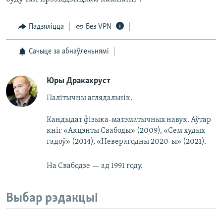
Падзяліцца
Без VPN
Сачыце за абнаўленьнямі
Юры Дракахруст
Палітычны аглядальнік.
Кандыдат фізыка-матэматычных навук. Аўтар
кніг «Акцэнты Свабоды» (2009), «Сем худых
гадоў» (2014), «Неверагодны 2020-ы» (2021).
На Свабодзе — ад 1991 году.
Выбар рэдакцыі