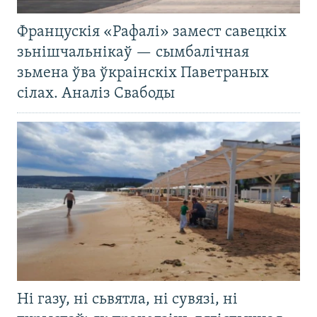
Францускія «Рафалі» замест савецкіх
зьнішчальнікаў — сымбалічная
зьмена ўва ўкраінскіх Паветраных
сілах. Аналіз Свабоды
Ні газу, ні сьвятла, ні сувязі, ні