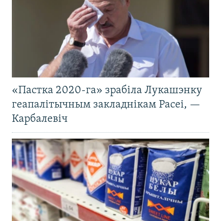
«Пастка 2020-га» зрабіла Лукашэнку
геапалітычным закладнікам Расеі, —
Карбалевіч