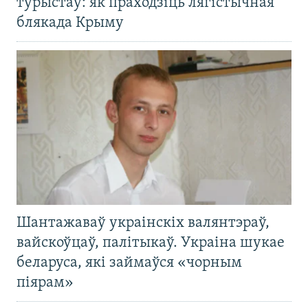
турыстаў: як праходзіць лягістычная
блякада Крыму
Шантажаваў украінскіх валянтэраў,
вайскоўцаў, палітыкаў. Украіна шукае
беларуса, які займаўся «чорным
піярам»