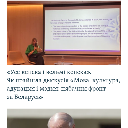
«Усё кепска і вельмі кепска».
Як прайшла дыскусія «Мова, культура,
адукацыя і мэдыя: нябачны фронт
за Беларусь»