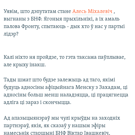
Уявім, што дэпутатам стане
Алесь Міхалевіч
,
выгнаны з БНФ. Ягоныя прыхільнікі, а іх амаль
палова Фронту, спытаюць - дык хто ў нас у партыі
лідэр?
Калі ніхто ня пройдзе, то гэта таксама паўплывае,
але крыху інакш.
Тады шмат што будзе залежыць ад таго, якімі
будуць адносіны афіцыйнага Менску з Захадам, ці
адносіны больш менш наладзяцца, ці працягнецца
адліга ці зараз і скончыцца.
Ад апазыцыянэраў мы чулі крыўды на заходніх
партнэраў, якія, як сказаў у нашым эфіры
намесьнік старшыні БНФ Віктар Івашкевіч,