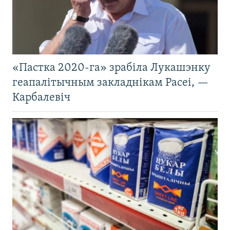
«Пастка 2020-га» зрабіла Лукашэнку
геапалітычным закладнікам Расеі, —
Карбалевіч