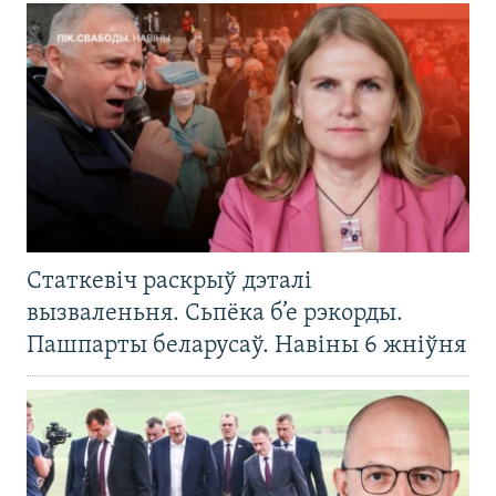
Статкевіч раскрыў дэталі
вызваленьня. Сьпёка б’е рэкорды.
Пашпарты беларусаў. Навіны 6 жніўня