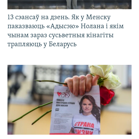
13 сэансаў на дзень. Як у Менску
паказваюць «Адысэю» Нолана і якім
чынам зараз сусьветныя кінагіты
трапляюць у Беларусь