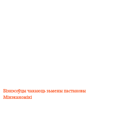
Бізнэсоўцы чакаюць зьмены пастановы
Мінэканомікі