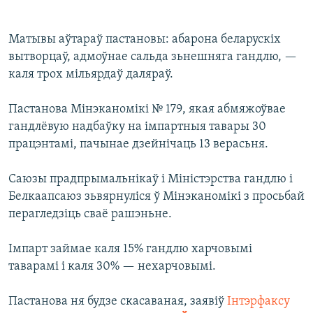
Матывы аўтараў пастановы: абарона беларускіх
вытворцаў, адмоўнае сальда зьнешняга гандлю, —
каля трох мільярдаў даляраў.
Пастанова Мінэканомікі № 179, якая абмяжоўвае
гандлёвую надбаўку на імпартныя тавары 30
працэнтамі, пачынае дзейнічаць 13 верасьня.
Саюзы прадпрымальнікаў і Міністэрства гандлю і
Белкаапсаюз зьвярнуліся ў Мінэканомікі з просьбай
перагледзіць сваё рашэньне.
Імпарт займае каля 15% гандлю харчовымі
таварамі і каля 30% — нехарчовымі.
Пастанова ня будзе скасаваная, заявіў
Інтэрфаксу