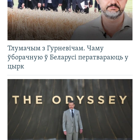
Тлумачым з Гурневічам. Чаму
ўборачную ў Беларусі ператвараюць у
цырк