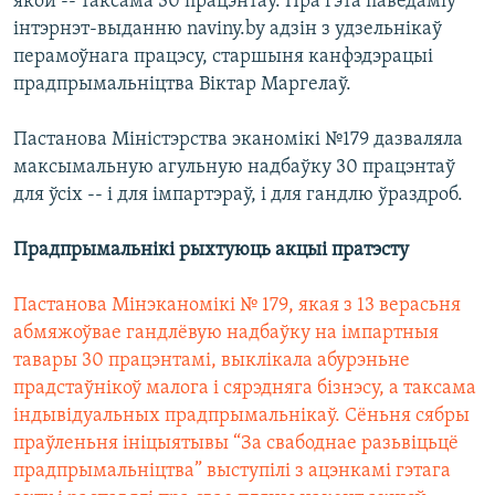
якой -- таксама 30 працэнтаў. Пра гэта паведаміў
інтэрнэт-выданню naviny.by адзін з удзельнікаў
перамоўнага працэсу, старшыня канфэдэрацыі
прадпрымальніцтва Віктар Маргелаў.
Пастанова Міністэрства эканомікі №179 дазваляла
максымальную агульную надбаўку 30 працэнтаў
для ўсіх -- і для імпартэраў, і для гандлю ўраздроб.
Прадпрымальнікі рыхтуюць акцыі пратэсту
Пастанова Мінэканомікі № 179, якая з 13 верасьня
абмяжоўвае гандлёвую надбаўку на імпартныя
тавары 30 працэнтамі, выклікала абурэньне
прадстаўнікоў малога і сярэдняга бізнэсу, а таксама
індывідуальных прадпрымальнікаў. Сёньня сябры
праўленьня ініцыятывы “За свабоднае разьвіцьцё
прадпрымальніцтва” выступілі з ацэнкамі гэтага