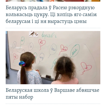
Беларусь прадала ў Расею рэкордную
колькасьць цукру. Ці хопіць яго самім
беларусам і ці ня вырастуць цэны
Беларуская школа ў Варшаве абвяшчае
пяты набор