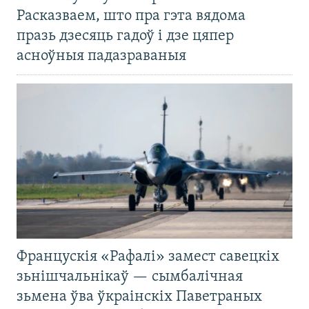
Расказваем, што пра гэта вядома
празь дзесяць гадоў і дзе цяпер
асноўныя падазраваныя
Францускія «Рафалі» замест савецкіх
зьнішчальнікаў — сымбалічная
зьмена ўва ўкраінскіх Паветраных