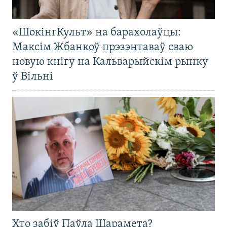
«ШокінгКульт» на барахолаўцы:
Максім Жбанкоў прэзэнтаваў сваю
новую кнігу на Кальварыйскім рынку
ў Вільні
Хто забіў Паўла Шарамета?