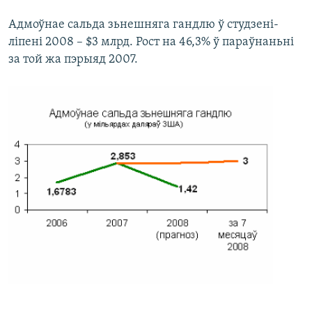
Адмоўнае сальда зьнешняга гандлю ў студзені-
ліпені 2008 – $3 млрд. Рост на 46,3% ў параўнаньні
за той жа пэрыяд 2007.