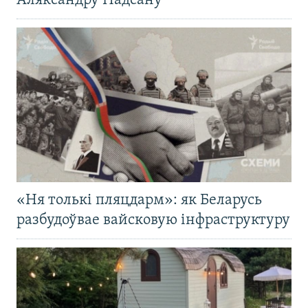
Аляксандру Надсану
«Ня толькі пляцдарм»: як Беларусь
разбудоўвае вайсковую інфраструктуру