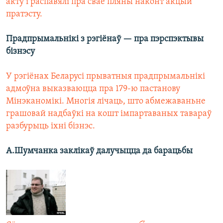
акту і распавялі пра свае пляны наконт акцый
пратэсту.
Прадпрымальнікі з рэгіёнаў — пра пэрспэктывы
бізнэсу
У рэгіёнах Беларусі прыватныя прадпрымальнікі
адмоўна выказваюцца пра 179-ю пастанову
Мінэканомікі. Многія лічаць, што абмежаваньне
грашовай надбаўкі на кошт імпартаваных тавараў
разбурыць іхні бізнэс.
А.Шумчанка заклікаў далучыцца да барацьбы