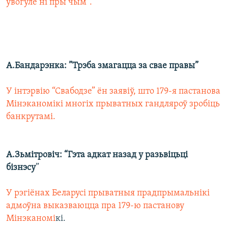
увогуле ні пры чым".
А.Бандарэнка: ”Трэба змагацца за свае правы”
У інтэрвію “Свабодзе” ён заявіў, што 179-я пастанова
Мінэканомікі многіх прыватных гандляроў зробіць
банкрутамі.
А.Зьмітровіч: “Гэта адкат назад у разьвіцьці
бізнэсу
”
У рэгіёнах Беларусі прыватныя прадпрымальнікі
адмоўна выказваюцца пра 179-ю пастанову
Мінэканомі
кі.