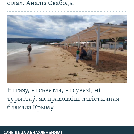
сілах. Аналіз Свабоды
Ні газу, ні сьвятла, ні сувязі, ні
турыстаў: як праходзіць лягістычная
блякада Крыму
САЧЫЦЕ ЗА АБНАЎЛЕНЬНЯМІ