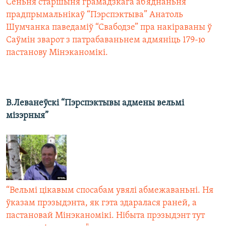
Сёньня старшыня грамадзкага аб’яднаньня
прадпрымальнікаў “Пэрспэктыва” Анатоль
Шумчанка паведаміў “Свабодзе” пра накіраваны ў
Саўмін зварот з патрабаваньнем адмяніць 179-ю
пастанову Мінэканомікі.
В.Леванеўскі “Пэрспэктывы адмены вельмі
мізэрныя”
“Вельмі цікавым спосабам увялі абмежаваньні. Ня
ўказам прэзыдэнта, як гэта здаралася раней, а
пастановай Мінэканомікі. Нібыта прэзыдэнт тут