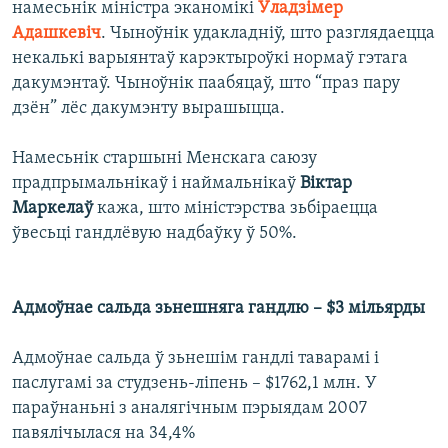
намесьнік міністра эканомікі
Ўладзімер
Адашкевіч
. Чыноўнік удакладніў, што разглядаецца
некалькі варыянтаў карэктыроўкі нормаў гэтага
дакумэнтаў. Чыноўнік паабяцаў, што “праз пару
дзён” лёс дакумэнту вырашыцца.
Намесьнік старшыні Менскага саюзу
прадпрымальнікаў і наймальнікаў
Віктар
Маркелаў
кажа, што міністэрства зьбіраецца
ўвесьці гандлёвую надбаўку ў 50%.
Адмоўнае сальда зьнешняга гандлю – $3 мільярды
Адмоўнае сальда ў зьнешім гандлі таварамі і
паслугамі за студзень-ліпень – $1762,1 млн. У
параўнаньні з аналягічным пэрыядам 2007
павялічылася на 34,4%