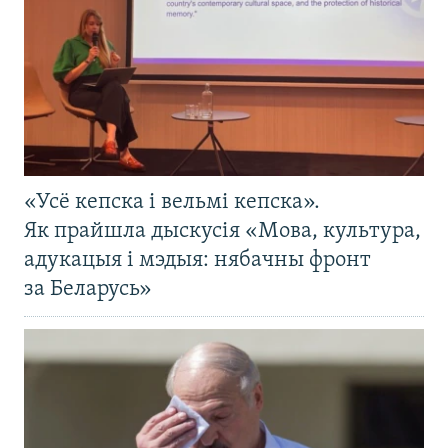
«Усё кепска і вельмі кепска».
Як прайшла дыскусія «Мова, культура,
адукацыя і мэдыя: нябачны фронт
за Беларусь»