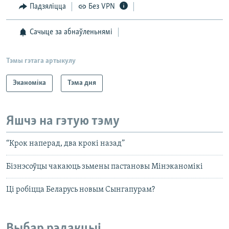
Падзяліцца
Без VPN
Сачыце за абнаўленьнямі
Тэмы гэтага артыкулу
Эканоміка
Тэма дня
Яшчэ на гэтую тэму
“Крок наперад, два крокі назад”
Бізнэсоўцы чакаюць зьмены пастановы Мінэканомікі
Ці робіцца Беларусь новым Сынгапурам?
Выбар рэдакцыі