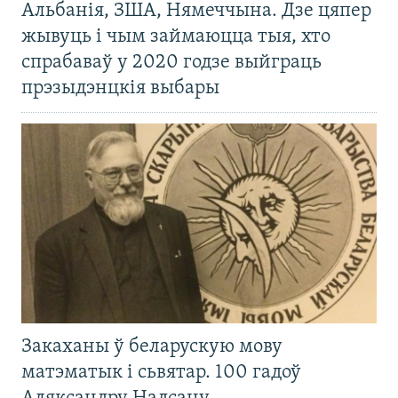
Альбанія, ЗША, Нямеччына. Дзе цяпер
жывуць і чым займаюцца тыя, хто
спрабаваў у 2020 годзе выйграць
прэзыдэнцкія выбары
Закаханы ў беларускую мову
матэматык і сьвятар. 100 гадоў