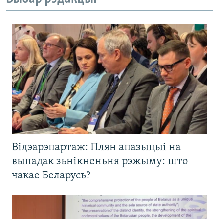
Відэарэпартаж: Плян апазыцыі на
выпадак зьнікненьня рэжыму: што
чакае Беларусь?