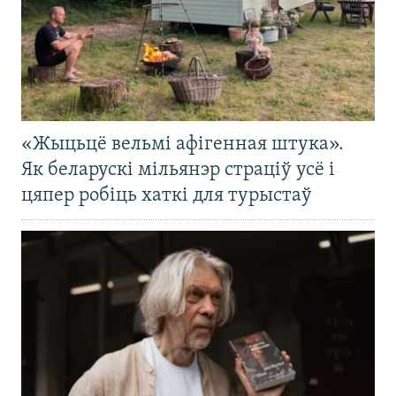
«Жыцьцё вельмі афігенная штука».
Як беларускі мільянэр страціў усё і
цяпер робіць хаткі для турыстаў