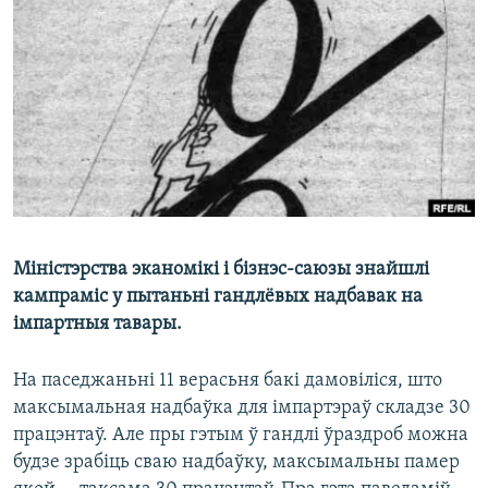
КУЛЬТУРА
МОВА
КАЛЯНДАР
НА ХВАЛЯХ СВАБОДЫ
Міністэрства эканомікі і бізнэс-саюзы знайшлі
кампраміс у пытаньні гандлёвых надбавак на
імпартныя тавары.
На паседжаньні 11 верасьня бакі дамовіліся, што
максымальная надбаўка для імпартэраў складзе 30
працэнтаў. Але пры гэтым ў гандлі ўраздроб можна
будзе зрабіць сваю надбаўку, максымальны памер