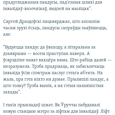
прадугледжаныя пандусы, пад'езныя шляхі для
інвалідаў-вазочнікаў, людзей на мыліцах”.
Сяргей Драздоўскі пацьвярджае, што апошнім
часам зрухі ёсьць, пандусы сапраўды зьяўляюцца,
але:
“Будуецца пандус да ўваходу, а літаральна за
дзьвярыма — восем прыступак наверх. А
ўсярэдзіне нават вахцёра няма. Што рабіць далей —
незразумела. Трэба прадумаць, як забясьпечыць
інваліда ўсім спэктрам паслуг гэтага аб'екта. На
жаль, пра гэта ніхто ня думае. Прыляпілі пандус, а
што толку? Трэба вынік, а ня гэтыя палавіністыя
захады”.
І такіх прыкладаў шмат. Ва Ўруччы пабудавалі
новую станцыю мэтро зь ліфтам для інвалідаў. Ліфт