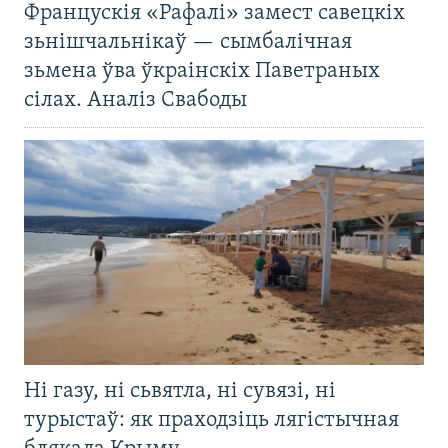
Францускія «Рафалі» замест савецкіх
зьнішчальнікаў — сымбалічная
зьмена ўва ўкраінскіх Паветраных
сілах. Аналіз Свабоды
Ні газу, ні сьвятла, ні сувязі, ні
турыстаў: як праходзіць лягістычная