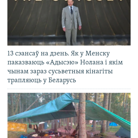
13 сэансаў на дзень. Як у Менску
паказваюць «Адысэю» Нолана і якім
чынам зараз сусьветныя кінагіты
трапляюць у Беларусь