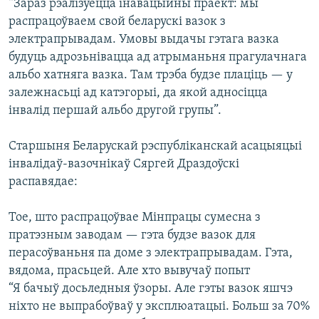
“Зараз рэалізуецца інавацыйны праект: мы
распрацоўваем свой беларускі вазок з
электрапрывадам. Умовы выдачы гэтага вазка
будуць адрозьнівацца ад атрыманьня прагулачнага
альбо хатняга вазка. Там трэба будзе плаціць — у
залежнасьці ад катэгорыі, да якой адносіцца
інвалід першай альбо другой групы”.
Старшыня Беларускай рэспубліканскай асацыяцыі
інвалідаў-вазочнікаў Сяргей Драздоўскі
распавядае:
Тое, што распрацоўвае Мінпрацы сумесна з
пратэзным заводам — гэта будзе вазок для
перасоўваньня па доме з электрапрывадам. Гэта,
вядома, прасьцей. Але хто вывучаў попыт
“Я бачыў досьледныя ўзоры. Але гэты вазок яшчэ
ніхто не выпрабоўваў у эксплюатацыі. Больш за 70%