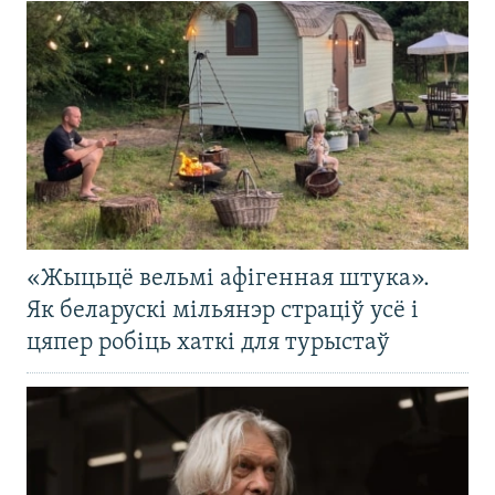
«Жыцьцё вельмі афігенная штука».
Як беларускі мільянэр страціў усё і
цяпер робіць хаткі для турыстаў