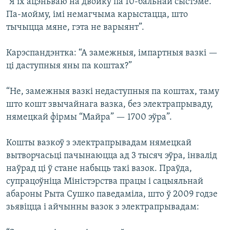
“Я іх ацэньваю на двойку па 10-бальнай сыстэме.
Па-мойму, імі немагчыма карыстацца, што
тычыцца мяне, гэта не варыянт”.
Карэспандэнтка: “А замежныя, імпартныя вазкі —
ці даступныя яны па коштах?”
“Не, замежныя вазкі недаступныя па коштах, таму
што кошт звычайнага вазка, без электрапрываду,
нямецкай фірмы “Майра” — 1700 эўра”.
Кошты вазкоў з электрапрывадам нямецкай
вытворчасьці пачынаюцца ад 3 тысяч эўра, інвалід
наўрад ці ў стане набыць такі вазок. Праўда,
супрацоўніца Міністэрства працы і сацыяльнай
абароны Рыта Сушко паведаміла, што ў 2009 годзе
зьявіцца і айчынны вазок з электрапрывадам: