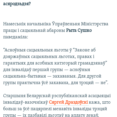
асяродзьдзя?
Намесьнік начальніка Ўпраўленьня Міністэрства
працы і сацыяльнай абароны
Рыта Сушко
паведаміла:
“Асноўныя сацыяльныя льготы ў “Законе аб
дзяржаўных сацыяльных льготах, правах і
гарантыях для асобных катэгорый грамадзянаў”
для інвалідаў першай групы — асноўныя
сацыяльна-бытавыя — захаваныя. Для другой
групы практычна ўсё захавана, для трэцяй — не”.
Старшыня Беларускай рэспубліканскай асацыяцыі
інвалідаў-вазочнікаў
Сяргей Драздоўскі
кажа, што
больш за ўсё пацярпелі менавіта інваліды трэцяй
групы — іх пазбавілі льготаў на аплату лекаў,