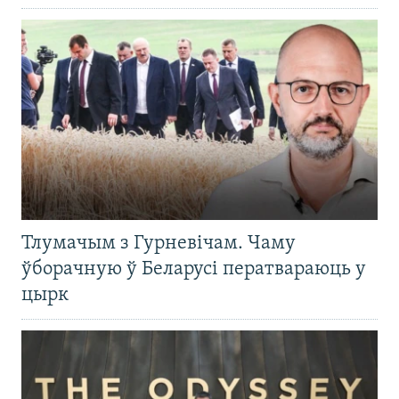
Тлумачым з Гурневічам. Чаму
ўборачную ў Беларусі ператвараюць у
цырк