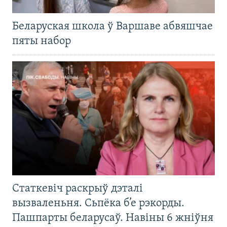
Беларуская школа ў Варшаве абвяшчае
пяты набор
Статкевіч раскрыў дэталі
вызваленьня. Сьпёка б’е рэкорды.
Пашпарты беларусаў. Навіны 6 жніўня