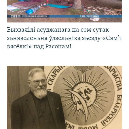
Вызвалілі асуджанага на сем сутак
зьняволеньня ўдзельніка зьезду «Сям’і
вясёлкі» пад Расонамі