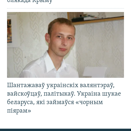
блякада Крыму
Шантажаваў украінскіх валянтэраў,
вайскоўцаў, палітыкаў. Украіна шукае
беларуса, які займаўся «чорным
піярам»