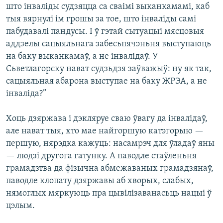
што інваліды судзяцца са сваімі выканкамамі, каб
тыя вярнулі ім грошы за тое, што інваліды самі
пабудавалі пандусы. І ў гэтай сытуацыі мясцовыя
аддзелы сацыяльнага забесьпячэньня выступаюць
на баку выканкамаў, а не інвалідаў. У
Сьветлагорску нават судзьдзя заўважыў: ну як так,
сацыяльная абарона выступае на баку ЖРЭА, а не
інваліда?”
Хоць дзяржава і дэкляруе сваю ўвагу да інвалідаў,
але нават тыя, хто мае найгоршую катэгорыю —
першую, нярэдка кажуць: насамрэч для ўладаў яны
— людзі другога гатунку. А паводле стаўленьня
грамадзтва да фізычна абмежаваных грамадзянаў,
паводле клопату дзяржавы аб хворых, слабых,
нямоглых мяркуюць пра цывілізаванасьць нацыі ў
цэлым.