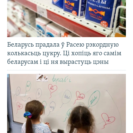
Беларусь прадала ў Расею рэкордную
колькасьць цукру. Ці хопіць яго самім
беларусам і ці ня вырастуць цэны