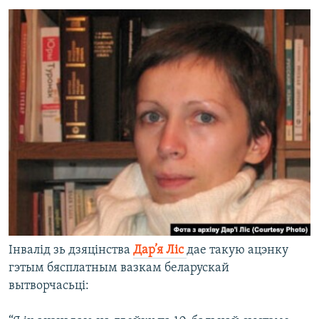
Інвалід зь дзяцінства
Дар’я Ліс
дае такую ацэнку
гэтым бясплатным вазкам беларускай
вытворчасьці: