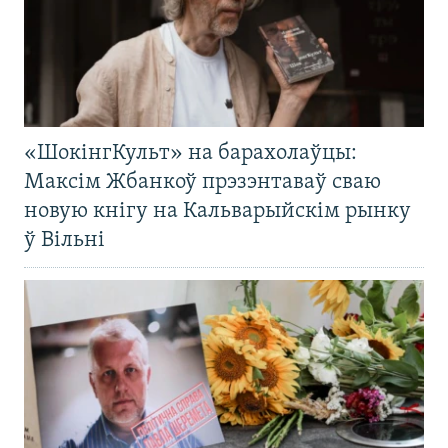
«ШокінгКульт» на барахолаўцы:
Максім Жбанкоў прэзэнтаваў сваю
новую кнігу на Кальварыйскім рынку
ў Вільні