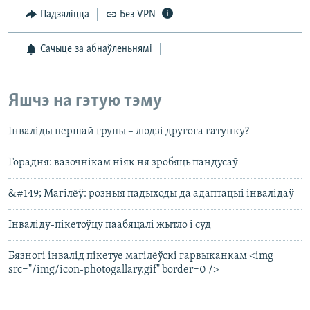
Падзяліцца
Без VPN
Сачыце за абнаўленьнямі
Яшчэ на гэтую тэму
Інваліды першай групы – людзі другога гатунку?
Горадня: вазочнікам ніяк ня зробяць пандусаў
&#149; Магілёў: розныя падыходы да адаптацыі інвалідаў
Інваліду-пікетоўцу паабяцалі жытло і суд
Бязногі інвалід пікетуе магілёўскі гарвыканкам <img
src="/img/icon-photogallary.gif" border=0 />