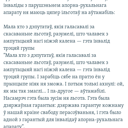
інваліды з парушэньнем апорна-рухальнага
апарату ня маюць цяпер ільготаў на аўтамабіль:
Мала хто з дэпутатаў, якія галасавалі за
скасаваньне льготаў, разумелі, што чалавек з
ампутацыяй нагі ніжэй калена — гэта інвалід
трэцяй групы
“Мала хто з дэпутатаў, якія галасавалі за
скасаваньне льготаў, разумелі, што чалавек з
ампутацыяй нагі ніжэй калена — гэта інвалід
трэцяй групы. І зарабіць сябе на пратэз ён у
прынцыпе ніяк ня зможа. І потым толькі ахнулі: ой,
як мы так змаглі... І па-другое — аўтамабілі.
Насамрэч гэта была зусім ня льгота. Гэта была
дзяржаўная гарантыя: дзяржава гарантуе кожнаму
ў нашай краіне свабоду перасоўваньня, і гэта было
адной з гарантый для інвалідаў апорна-рухальнага
апарату”.