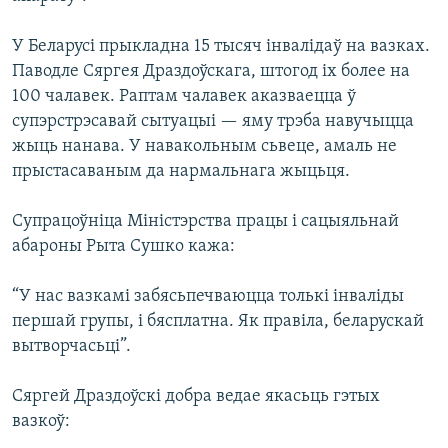
У Беларусі прыкладна 15 тысяч інвалідаў на вазках.
Паводле Сяргея Драздоўскага, штогод іх более на
100 чалавек. Раптам чалавек аказваецца ў
супэрстрэсавай сытуацыі — яму трэба навучыцца
жыць нанава. У навакольным сьвеце, амаль не
прыстасаваным да нармальнага жыцьця.
Супрацоўніца Міністэрства працы і сацыяльнай
абароны Рыта Сушко кажа:
“У нас вазкамі забясьпечваюцца толькі інваліды
першай групы, і бясплатна. Як правіла, беларускай
вытворчасьці”.
Сяргей Драздоўскі добра ведае якасьць гэтых
вазкоў: