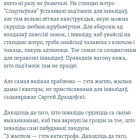
яшчэ ні разу не ўключалі. На станцыі мэтро
“Спартыўная” ўсталявалі пад'ёмнік для інвалідаў,
але там вельмі лёгкая канструкцыя, якую можна
скруціць любым шрубавёртам. Для абароны ад
вандалаў павесілі замок, і інваліду, каб увайсці на
станцыю мэтро, трэба знайсьці чалавека з ключом і
чакаць, пакуль адчыняць. Тое самае са спэцвагонам
для перавозкі інвалідаў. Праваднік вагону кажа,
што пад'ёмнік там не працуе.
Але самая вялікая праблема — гэта жытло, жылыя
дамы і кватэры, не прыстасаваныя для інвалідаў,
сьцьвярджае Сяргей Драздоўскі:
Даходзіць да таго, што інваліды судзяцца са сваімі
выканкамамі, каб тыя вярнулі ім грошы за тое, што
інваліды самі пабудавалі пандусы
“З жытлом — гэта катастрофа. Даходзіць да таго,