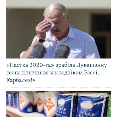
«Пастка 2020-га» зрабіла Лукашэнку
геапалітычным закладнікам Расеі, —
Карбалевіч