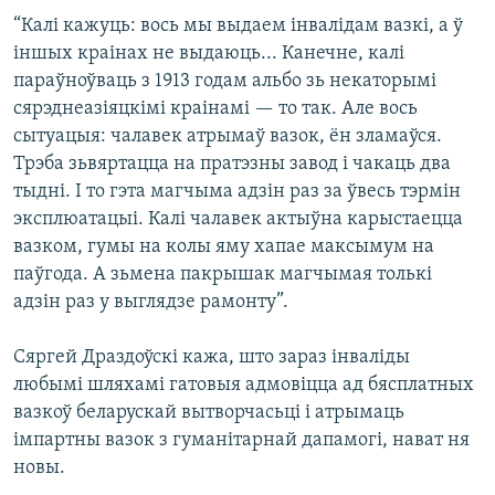
“Калі кажуць: вось мы выдаем інвалідам вазкі, а ў
іншых краінах не выдаюць... Канечне, калі
параўноўваць з 1913 годам альбо зь некаторымі
сярэднеазіяцкімі краінамі — то так. Але вось
сытуацыя: чалавек атрымаў вазок, ён зламаўся.
Трэба зьвяртацца на пратэзны завод і чакаць два
тыдні. І то гэта магчыма адзін раз за ўвесь тэрмін
эксплюатацыі. Калі чалавек актыўна карыстаецца
вазком, гумы на колы яму хапае максымум на
паўгода. А зьмена пакрышак магчымая толькі
адзін раз у выглядзе рамонту”.
Сяргей Драздоўскі кажа, што зараз інваліды
любымі шляхамі гатовыя адмовіцца ад бясплатных
вазкоў беларускай вытворчасьці і атрымаць
імпартны вазок з гуманітарнай дапамогі, нават ня
новы.