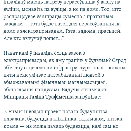
інвалідаў маюць патрэбу перасоўвацца ў вазку па
вуліцы, менавіта па вуліцы, а не па доме. Тое, што
распрацоўвае Мінпрацы сумесна з пратэзным
заводам — гэта будзе вазок для перасоўваньня па
доме з электрапрывадам. Гэта, вядома, прасьцей.
Але хто вывучаў попыт...”
Нават калі ў інваліда ёсьць вазок з
электрапрывадам, як яму трапіць у будынак? Сярод
аб'ектаў сацыяльнай інфраструктуры толькі кожны
пяты неяк улічвае патрабаваньні людзей з
абмежаванымі фізычнымі магчымасьцямі,
абсталяваны пандусамі. Вядучы спэцыяліст
Мінпрацы
Галіна Трафіменка
запэўнівае:
“Сёньня ніводзін праект новага будаўніцтва —
няважна, будуецца паліклініка, жылы дом, аптэка,
крама — ня можа пачаць будавацца, калі там не