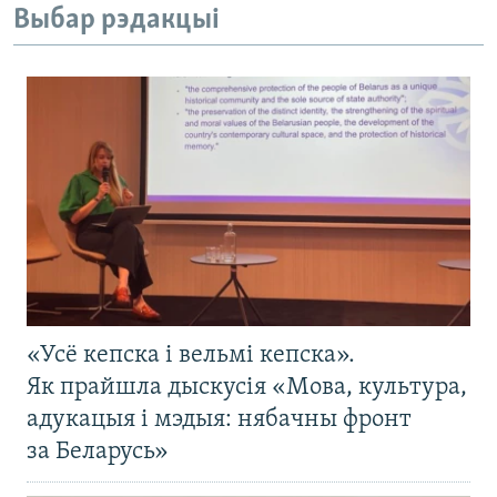
Выбар рэдакцыі
«Усё кепска і вельмі кепска».
Як прайшла дыскусія «Мова, культура,
адукацыя і мэдыя: нябачны фронт
за Беларусь»