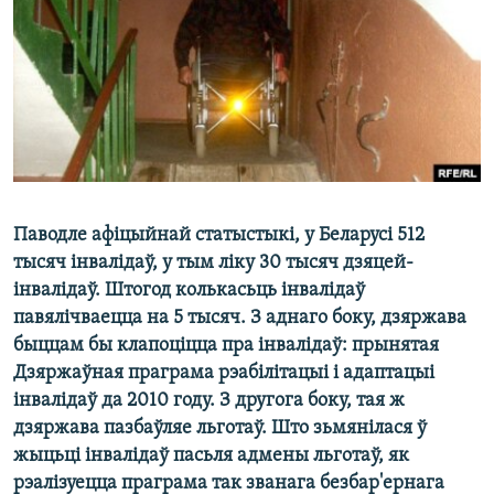
КУЛЬТУРА
МОВА
КАЛЯНДАР
НА ХВАЛЯХ СВАБОДЫ
Паводле афіцыйнай статыстыкі, у Беларусі 512
тысяч інвалідаў, у тым ліку 30 тысяч дзяцей-
інвалідаў. Штогод колькасьць інвалідаў
павялічваецца на 5 тысяч. З аднаго боку, дзяржава
быццам бы клапоціцца пра інвалідаў: прынятая
Дзяржаўная праграма рэабілітацыі і адаптацыі
інвалідаў да 2010 году. З другога боку, тая ж
дзяржава пазбаўляе льготаў. Што зьмянілася ў
жыцьці інвалідаў пасьля адмены льготаў, як
рэалізуецца праграма так званага безбар'ернага