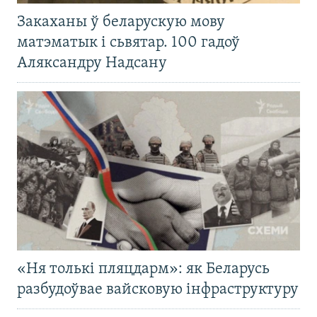
Закаханы ў беларускую мову
матэматык і сьвятар. 100 гадоў
Аляксандру Надсану
«Ня толькі пляцдарм»: як Беларусь
разбудоўвае вайсковую інфраструктуру