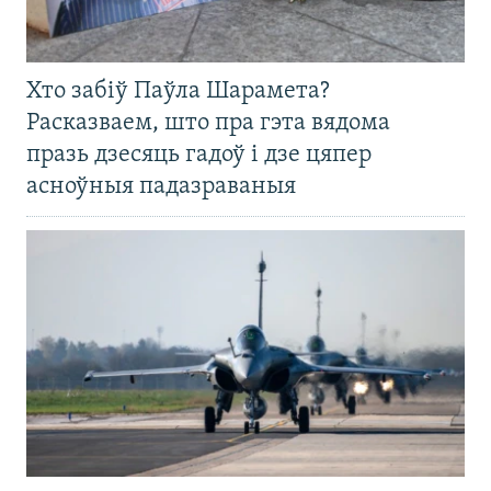
Хто забіў Паўла Шарамета?
Расказваем, што пра гэта вядома
празь дзесяць гадоў і дзе цяпер
асноўныя падазраваныя