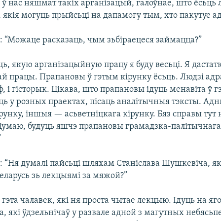
ў нас няшмат такіх арганізацый, галоўнае, што ёсьць 
якія могуць прыйсьці на дапамогу тым, хто пакутуе а
: “Можаце расказаць, чым зьбіраецеся займацца?”
ь, якую арганізацыйную працу я буду весьці. Я дастат
й працы. Прапановы ў гэтым кірунку ёсьць. Людзі адра
аф, і гісторык. Цікава, што прапановы ідуць менавіта ў 
ць у розных праектах, пісаць аналітычныя тэксты. Ад
рунку, іншыя — асьветніцкага кірунку. Бяз справы тут 
 Думаю, будуць яшчэ прапановы грамадзка-палітычнага
”
: “Ня думалі пайсьці шляхам Станіслава Шушкевіча, як
еларусь зь лекцыямі за мяжой?”
эта чалавек, які ня проста чытае лекцыю. Ідуць на яг
а, які ўдзельнічаў у развале адной з магутных небясь