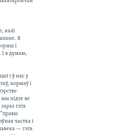
раваабарончай
, калі
таньне. Я
нормы і
 І я думаю,
ыі і ў нас у
таў, нормаў і
тэрстве
і мы нідзе яе
 зараз гэта
 “правы
эўная частка і
лавека — гэта