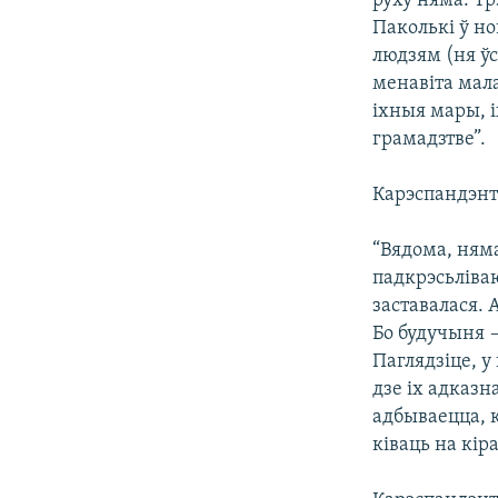
руху няма. Т
Паколькі ў н
людзям (ня ўс
менавіта мала
іхныя мары, 
грамадзтве”.
Карэспандэнт
“Вядома, няма
падкрэсьліваю
заставалася. А
Бо будучыня —
Паглядзіце, у
дзе іх адказн
адбываецца, 
ківаць на кір