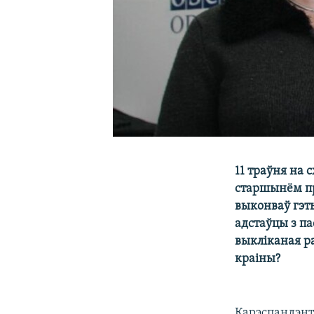
11 траўня на 
старшынём пр
выконваў гэт
адстаўцы з па
выкліканая р
краіны?
Карэспандэнт