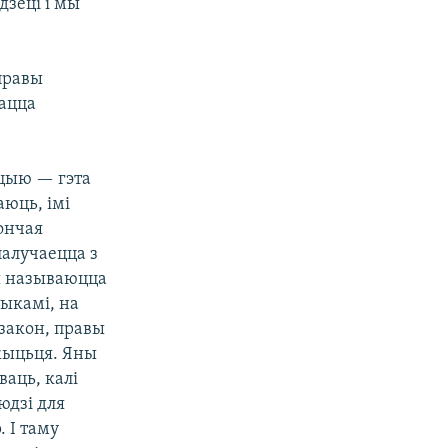
дзеці і мы
правы
мацца
ацыю — гэта
аюць, імі
рончая
палучаецца з
ш называюцца
тыкамі, на
закон, правы
 жыцьця. Яны
ваць, калі
юдзі для
. І таму