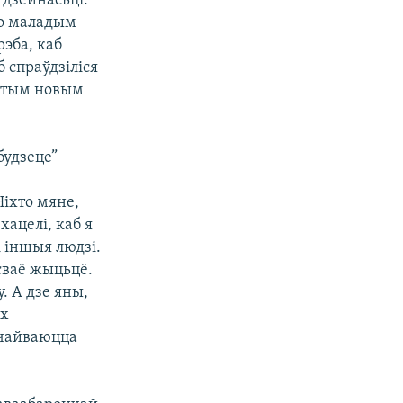
 дзейнасьці.
жо маладым
рэба, каб
б спраўдзіліся
гэтым новым
будзеце”
Ніхто мяне,
хацелі, каб я
лі іншыя людзі.
 сваё жыцьцё.
. А дзе яны,
ях
ычайваюцца