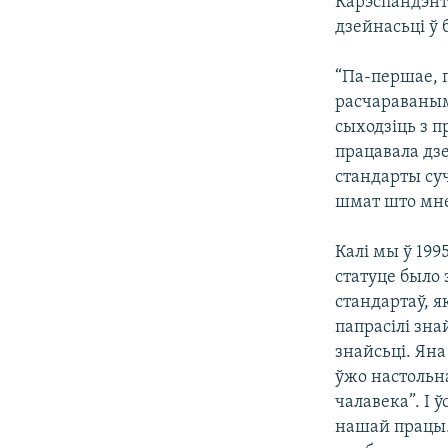
Карэспандэнт
дзейнасьці ў 
“Па-першае, 
расчараваным.
сыходзіць з п
працавала дзе
стандарты суч
шмат што мне 
Калі мы ў 199
статуце было 
стандартаў, я
папрасілі знай
знайсьці. Яна
ўжо настольн
чалавека”. І 
нашай працы.