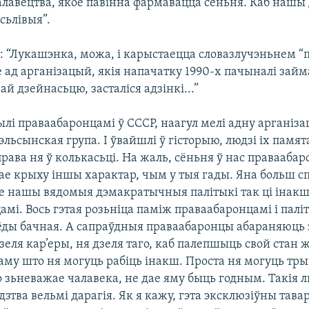
алавецтва, якое павінна фармавацца сёньня. Каб нашы 
сьлівыя”.
: “Лукашэнка, можа, і карыстаецца словазлучэньнем “
е ад арганізацый, якія напачатку 1990-х пачыналі зай
й дзейнасьцю, засталіся адзінкі...”
былі праваабаронцамі ў СССР, наагул мелі адну арганіз
льсынская група. І ўвайшлі ў гісторыю, людзі іх памят
рава ня ў колькасьці. На жаль, сёньня ў нас правааба
ае крыху іншы характар, чым у тыя гады. Яна больш с
се нашы вядомыя дэмакратычныя палітыкі так ці інак
мі. Вось гэтая розьніца паміж праваабаронцамі і палі
сёды бачная. А сапраўдныя праваабаронцы абараняюць 
зеля кар’еры, ня дзеля таго, каб палепшыць свой стан
таму што ня могуць рабіць інакш. Проста ня могуць тры
о зьневажае чалавека, не дае яму быць годным. Такія л
зтва вельмі дарагія. Як я кажу, гэта эксклюзіўны тавар