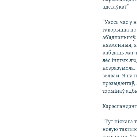
адстаўка?”
“Увесь час у
гаворыцца пра
аб’яднаньняў
нязменныя, як
каб даць магч
лёс іншых люд
незразумела.
зьявай. Я на п
прэзыдэнтаў, 
тэрмінаў адбы
Карэспандэнт
“Тут ніякага 
новую тактык