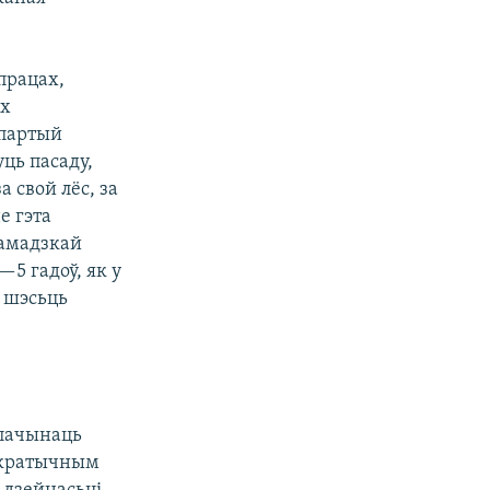
працах,
іх
 партый
ць пасаду,
 свой лёс, за
е гэта
рамадзкай
—5 гадоў, як у
о шэсьць
 пачынаць
макратычным