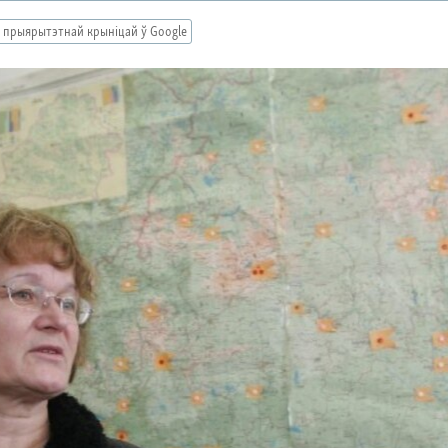
 прыярытэтнай крыніцай ў Google