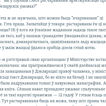
: “Вы ў пэўным сэнсе расчараваныя эфэктыўнасьцю п
беларускіх умовах?”
гэта ж не мужчына, што можна быць “ачараваным” ці
 Гэта праца. Запытайце ў токара: расчараваны ён ці не
рацы? Ні ў кога ня ўзьнікне жаданьня задаць такое пы
ля таго, каб у нашым грамадзтве ўмацаваліся ідэалы, 
аснага, дэмакратычнага, цывілізаванага ладу жыцьця.
ў маім жыцьці ўдалося зрабіць дзеля гэтай мэты.
5-м рэгістравалі сваю арганізацыю ў Міністэрстве юстыц
зазначана: мы прытрымліваемся ў сваёй дзейнасьці мэ
кія замацаваныя ў Дэклярацыі правоў чалавека, у мініс
сьці тэкст Дэклярацыі, бо яе ніхто ня бачыў. І не змагл
 была надрукаваная толькі ў навуковых манаграфіях. А
ая кніга. Сёньня нават прэзыдэнт ужывае спалучэньне
ўсё за такі кароткі прамежак — 12 гадоў. У гэтым ёсьць п
 Тут расчараваньня быць ня можа, таму што правы ча