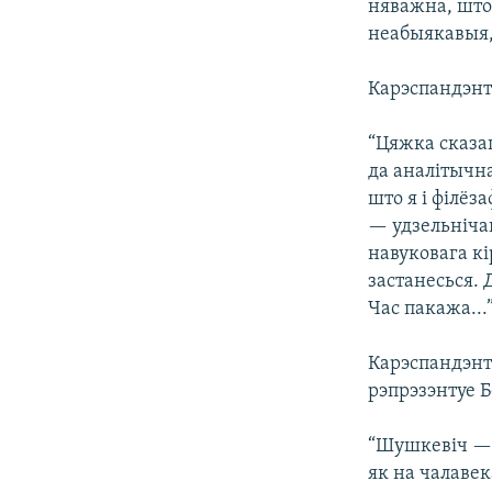
няважна, што 
неабыякавыя, 
Карэспандэнт
“Цяжка сказац
да аналітычна
што я і філёз
— удзельніча
навуковага кі
застанесься.
Час пакажа...
Карэспандэнт
рэпрэзэнтуе Б
“Шушкевіч — г
як на чалавек