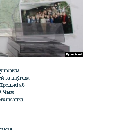
ту новым
й за паўгода
Процькі аб
ў. Чым
ганізацыі
каная