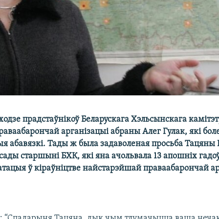
сходзе прадстаўнікоў Беларускага Хэльсынскага камітэ
аваабарончай арганізацыі абраны Алег Гулак, які боле
ыя абавязкі. Тады ж была задаволеная просьба Тацяны 
сады старшыні БХК, які яна ачольвала 13 апошніх гадо
атацыя ў кіраўніцтве найстарэйшай праваабарончай ар
: “Спадарыня Тацяна, дык чым тлумачыцца ваша неча