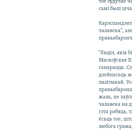
тое будучае ч
самі былі шча
Карэспандэнт
чалавека”, ал
праваабаронча
“Людзі, якія 
Маскоўская Хэ
ганарацца. Сп
дзейнасьць м
палітыкай. У
праваабаронца
жаль, не заў
чалавека ня д
гэта робяць, 
ёсьць тое, шт
любога грамад