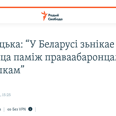
цька: “У Беларусі зьнікае
іца паміж праваабаронца
ыкам”
 15:25
а
Без VPN