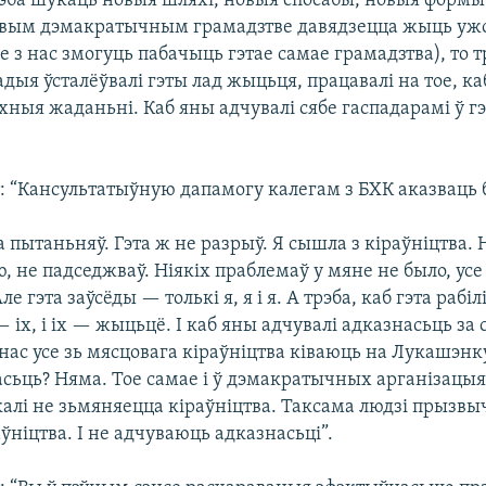
рэба шукаць новыя шляхі, новыя спосабы, новыя формы
овым дэмакратычным грамадзтве давядзецца жыць у
е з нас змогуць пабачыць гэтае самае грамадзтва), то т
дыя ўсталёўвалі гэты лад жыцьця, працавалі на тое, ка
іхныя жаданьні. Каб яны адчувалі сябе гаспадарамі ў 
: “Кансультатыўную дапамогу калегам з БХК аказваць 
 пытаньняў. Гэта ж не разрыў. Я сышла з кіраўніцтва. 
, не падседжваў. Ніякіх праблемаў у мяне не было, усе 
ле гэта заўсёды — толькі я, я і я. А трэба, каб гэта рабі
 іх, і іх — жыцьцё. І каб яны адчувалі адказнасьць за
 нас усе зь мясцовага кіраўніцтва ківаюць на Лукашэнку
асьць? Няма. Тое самае і ў дэмакратычных арганізацы
калі не зьмяняецца кіраўніцтва. Таксама людзі прызв
аўніцтва. І не адчуваюць адказнасьці”.