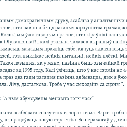
 нашым дэмакратычным друку, асабліва ў аналітычных 
 тое, што павінна быць ратацыя кіраўніцтва грамадзк
. Колькі мы ўжо гаворым пра тое, што кіраўнікі нашых
 і Лукашэнка?! І калі рэальна чалавек вырашыў пакіну
ымасьць маладым праявіць сябе, адчуць адказнасьць за
зей, гэта выклікае нейкія пытаньні, нейкія плёткі. Мн
 Такая пазыцыя, як у мяне, павінна быць звычайнай г
асадзе ад 1995 году. Калі ўлічыць, што ў нас тэрмін не 4
а праз два гады ратацыя павінна адбывацца, дык я ўж
ла. Лічу, дастаткова. Трэба ў час сыходзіць са сцэны ”.
: “А чым абумоўлены менавіта гэты час?”
такога асаблівага спалучэньня зорак няма. Зараз трэба
у, выпрацоўваць новую стратэгію. Бо перамогаў у дэ