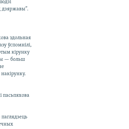
людзі
д дзяржавы”.
кова здольная
зу ўспомнілі,
гэтым кірунку
ны — больш
не
 накірунку.
і пасьпяхова
о паглядзець
печных