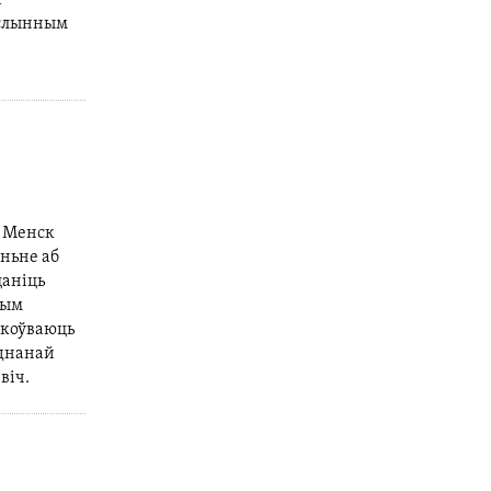
х
ў слынным
” Менск
ньне аб
цаніць
ным
ркоўваюць
яднанай
віч.