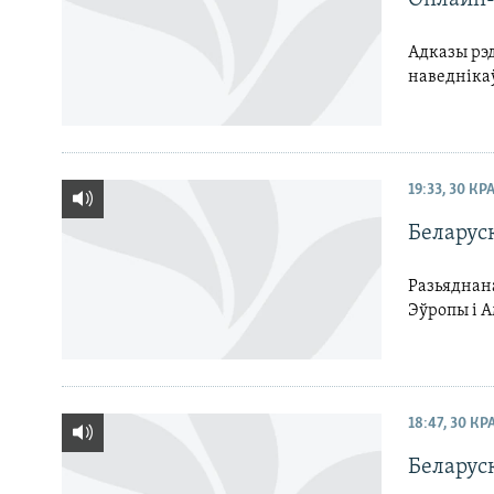
Адказы рэд
наведнікаў
19:33, 30 КР
Беларус
Разьяднана
Эўропы і А
18:47, 30 К
Беларус