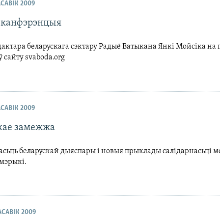
АСАВІК 2009
-канфэрэнцыя
актара беларускага сэктару Радыё Ватыкана Янкі Мойсіка на
 сайту svaboda.org
АСАВІК 2009
кае замежжа
сьць беларускай дыяспары і новыя прыклады салідарнасьці мо
Амэрыкі.
РАСАВІК 2009