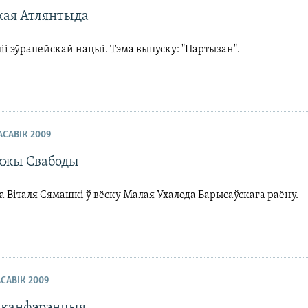
кая Атлянтыда
ліі эўрапейскай нацыі. Тэма выпуску: "Партызан".
РАСАВІК 2009
жжы Свабоды
Віталя Сямашкі ў вёску Малая Ухалода Барысаўскага раёну.
АСАВІК 2009
-канфэрэнцыя