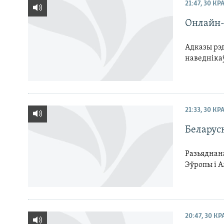
21:47, 30 КР
Онлайн
Адказы рэд
наведнікаў
21:33, 30 КР
Беларус
Разьяднана
Эўропы і 
20:47, 30 К