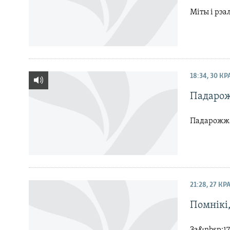
Міты і рэа
18:34, 30 К
Падаро
Падарожжа 
21:28, 27 КР
Помнікі,