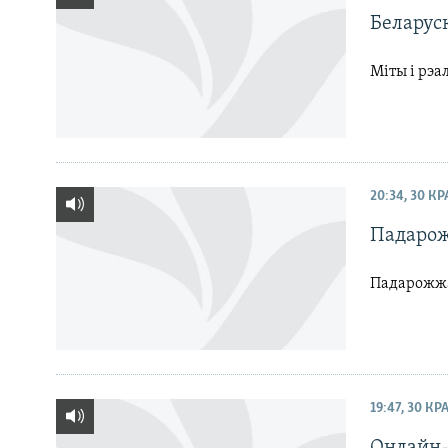
Беларус
Міты і рэа
20:34, 30 К
Падаро
Падарожжа 
19:47, 30 КР
Онлайн