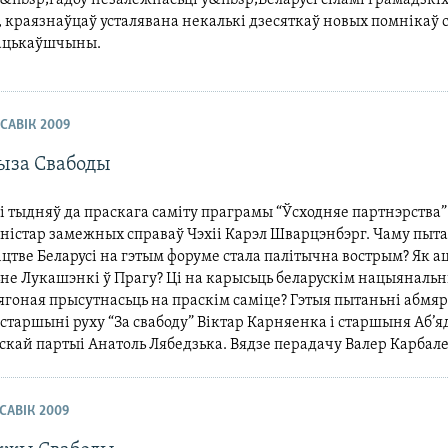
&nbsp;гадоў незалежнасьці ў&nbsp;Беларусі сіламі грамадзкі
, краязнаўцаў усталявана некалькі дзесяткаў новых помніка
ацькаўшчыны.
АСАВІК 2009
ыза Свабоды
і тыдняў да праскага саміту праграмы “Ўсходняе партнэрства
ністар замежных справаў Чэхіі Карэл Шварцэнбэрг. Чаму пыта
цтве Беларусі на гэтым форуме стала палітычна вострым? Як а
не Лукашэнкі ў Прагу? Ці на карысьць беларускім нацыяналь
ягоная прысутнасьць на праскім саміце? Гэтыя пытаньні абмя
старшыні руху “За свабоду” Віктар Карняенка і старшыня Аб’
кай партыі Анатоль Лябедзька. Вядзе перадачу Валер Карбале
АСАВІК 2009