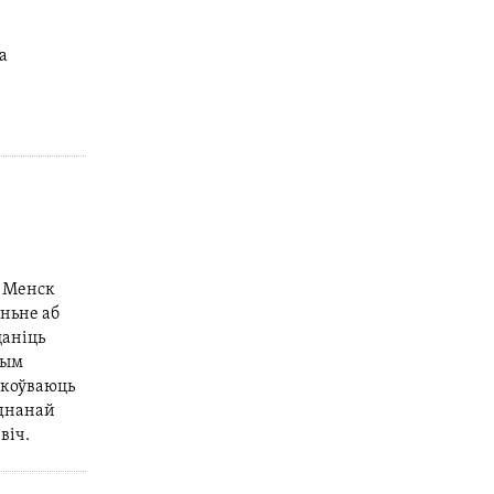
а
” Менск
ньне аб
цаніць
ным
ркоўваюць
яднанай
віч.