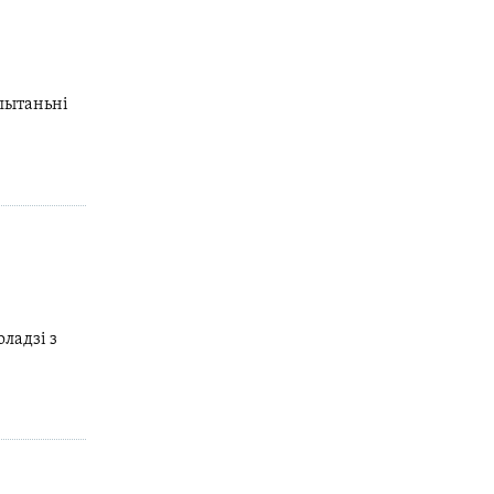
 пытаньні
ладзі з