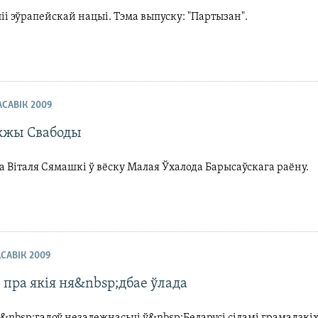
ліі эўрапейскай нацыі. Тэма выпуску: "Партызан".
РАСАВІК 2009
жжы Свабоды
Віталя Сямашкі ў вёску Малая Ўхалода Барысаўскага раёну.
АСАВІК 2009
 пра якія ня&nbsp;дбае ўлада