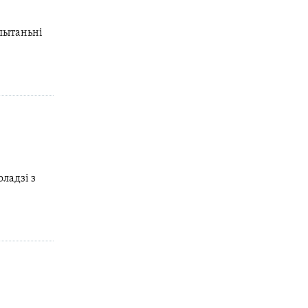
 пытаньні
ладзі з