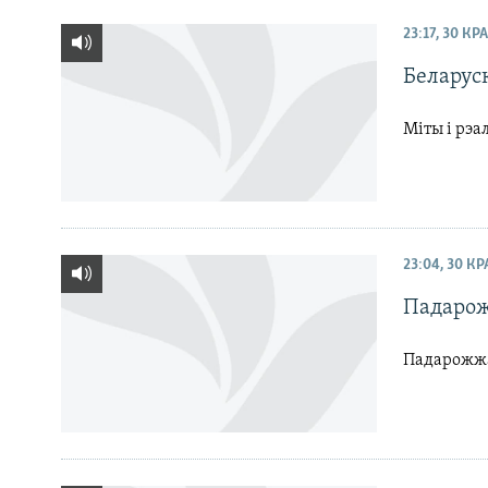
КАЛЯНДАР
НА ХВАЛЯХ СВАБОДЫ
23:17, 30 КР
Беларус
Міты і рэа
23:04, 30 К
Падаро
Падарожжа 