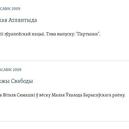
АСАВІК 2009
кая Атлянтыда
ліі эўрапейскай нацыі. Тэма выпуску: "Партызан".
РАСАВІК 2009
жжы Свабоды
Віталя Сямашкі ў вёску Малая Ўхалода Барысаўскага раёну.