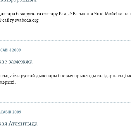
актара беларускага сэктару Радыё Ватыкана Янкі Мойсіка на
 сайту svaboda.org
АСАВІК 2009
кае замежжа
сьць беларускай дыяспары і новыя прыклады салідарнасьці мо
мэрыкі.
РАСАВІК 2009
кая Атлянтыда