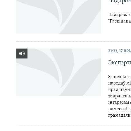
Падаро
Падарожжа
"Раскідана
21:33, 17 КР
Экспэрт
За некальк
наведаў мі
прадстаўні
запрашэнь
інтарэсам 
намесьнік 
грамадзянс