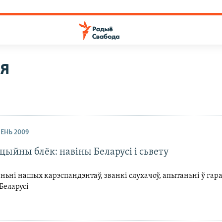
ня
ПЕНЬ 2009
ыйны блёк: навіны Беларусі і сьвету
ьні нашых карэспандэнтаў, званкі слухачоў, апытаньні ў гара
Беларусі