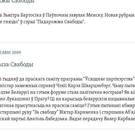
жжы Свабоды
 Зьмітра Бартосіка ў Паўночны завулак Менску. Новая рубрык
е гняздо" ў сэрыі "Падарожжа Свабоды".
АСАВІК 2009
ыза Свабоды
і тыдняў да праскага саміту праграмы “Ўсходняе партнэрства
ністар замежных справаў Чэхіі Карэл Шварцэнбэрг. Чаму пыта
цтве Беларусі на гэтым форуме стала палітычна вострым? Як а
не Лукашэнкі ў Прагу? Ці на карысьць беларускім нацыяналь
ягоная прысутнасьць на праскім саміце? Гэтыя пытаньні абмя
старшыні руху “За свабоду” Віктар Карняенка і старшыня Аб’
кай партыі Анатоль Лябедзька. Вядзе перадачу Валер Карбале