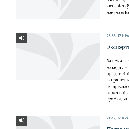
За&nbsp;17
актывістаў
дзеячам Б
23:33, 17 КР
Экспэрт
За некальк
наведаў мі
прадстаўні
запрашэнь
інтарэсам 
намесьнік 
грамадзянс
21:47, 17 КР