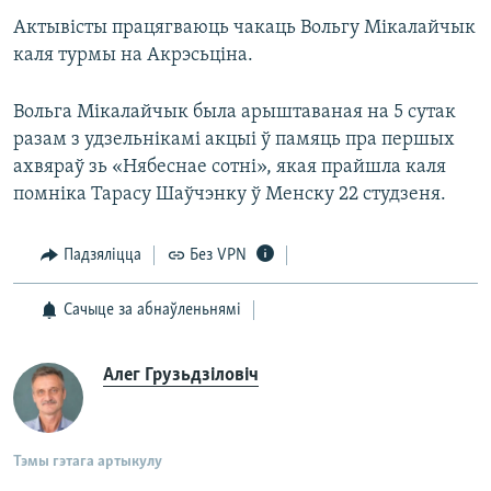
Актывісты працягваюць чакаць Вольгу Мікалайчык
каля турмы на Акрэсьціна.
Вольга Мікалайчык была арыштаваная на 5 сутак
разам з удзельнікамі акцыі ў памяць пра першых
ахвяраў зь «Нябеснае сотні», якая прайшла каля
помніка Тарасу Шаўчэнку ў Менску 22 студзеня.
Падзяліцца
Без VPN
Сачыце за абнаўленьнямі
Алег Грузьдзіловіч
Тэмы гэтага артыкулу