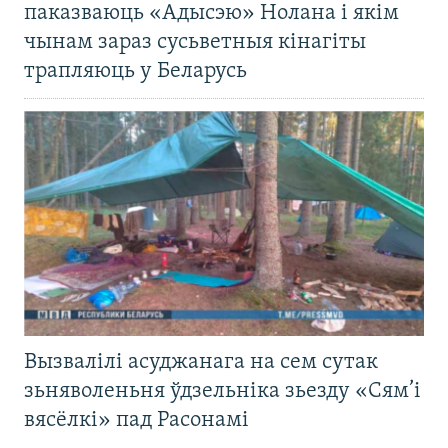
паказваюць «Адысэю» Нолана і якім
чынам зараз сусьветныя кінагіты
трапляюць у Беларусь
Вызвалілі асуджанага на сем сутак
зьняволеньня ўдзельніка зьезду «Сям’і
вясёлкі» пад Расонамі