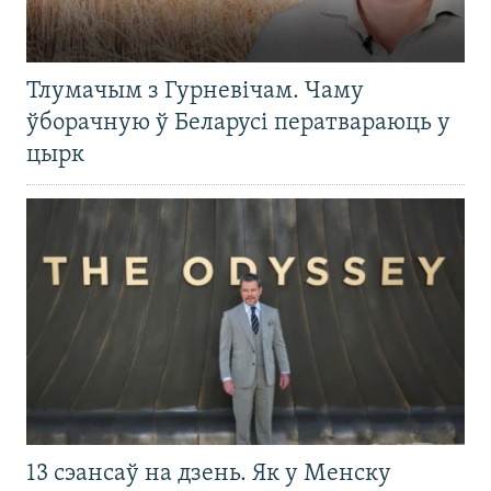
Тлумачым з Гурневічам. Чаму
ўборачную ў Беларусі ператвараюць у
цырк
13 сэансаў на дзень. Як у Менску