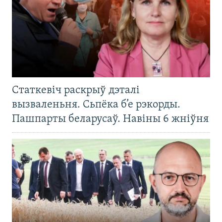
Статкевіч раскрыў дэталі
вызваленьня. Сьпёка б’е рэкорды.
Пашпарты беларусаў. Навіны 6 жніўня