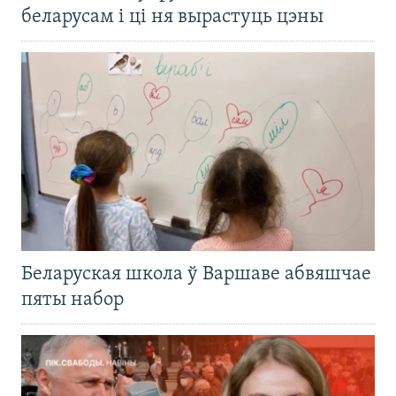
беларусам і ці ня вырастуць цэны
Беларуская школа ў Варшаве абвяшчае
пяты набор