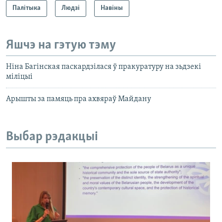
Палітыка
Людзі
Навіны
Яшчэ на гэтую тэму
Ніна Багінская паскардзілася ў пракуратуру на зьдзекі
міліцыі
Арышты за памяць пра ахвяраў Майдану
Выбар рэдакцыі