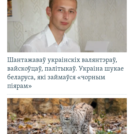
Шантажаваў украінскіх валянтэраў,
вайскоўцаў, палітыкаў. Украіна шукае
беларуса, які займаўся «чорным
піярам»