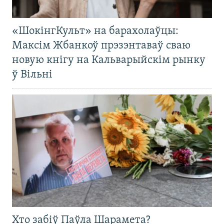
«ШокінгКульт» на барахолаўцы:
Максім Жбанкоў прэзэнтаваў сваю
новую кнігу на Кальварыйскім рынку
ў Вільні
Хто забіў Паўла Шарамета?