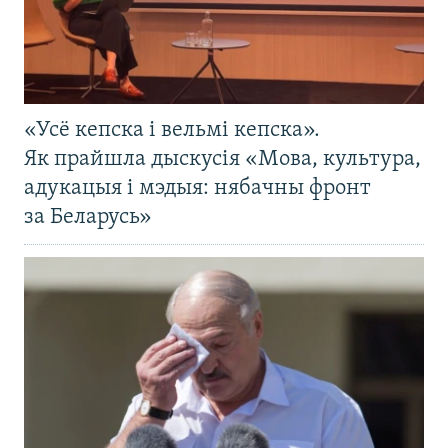
«Усё кепска і вельмі кепска».
Як прайшла дыскусія «Мова, культура,
адукацыя і мэдыя: нябачны фронт
за Беларусь»