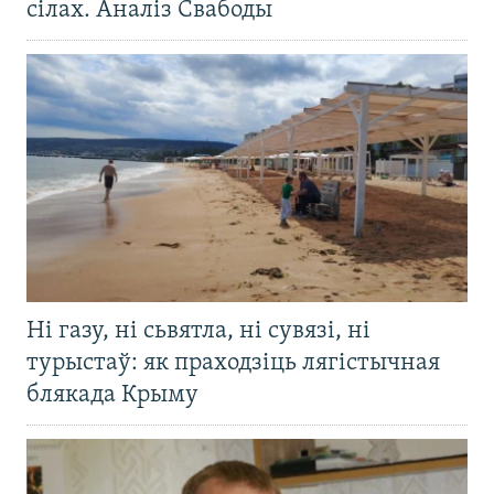
сілах. Аналіз Свабоды
Ні газу, ні сьвятла, ні сувязі, ні
турыстаў: як праходзіць лягістычная
блякада Крыму