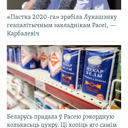
«Пастка 2020-га» зрабіла Лукашэнку
геапалітычным закладнікам Расеі, —
Карбалевіч
Беларусь прадала ў Расею рэкордную
колькасьць цукру. Ці хопіць яго самім