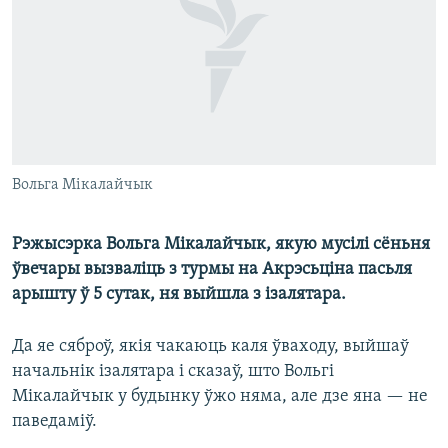
КУЛЬТУРА
МОВА
КАЛЯНДАР
НА ХВАЛЯХ СВАБОДЫ
Вольга Мікалайчык
Рэжысэрка Вольга Мікалайчык, якую мусілі сёньня
ўвечары вызваліць з турмы на Акрэсьціна пасьля
арышту ў 5 сутак, ня выйшла з ізалятара.
Да яе сяброў, якія чакаюць каля ўваходу, выйшаў
начальнік ізалятара і сказаў, што Вольгі
Мікалайчык у будынку ўжо няма, але дзе яна — не
паведаміў.