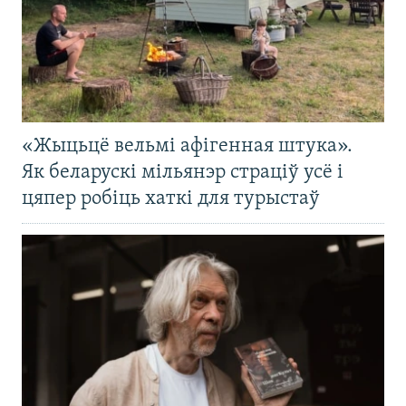
«Жыцьцё вельмі афігенная штука».
Як беларускі мільянэр страціў усё і
цяпер робіць хаткі для турыстаў