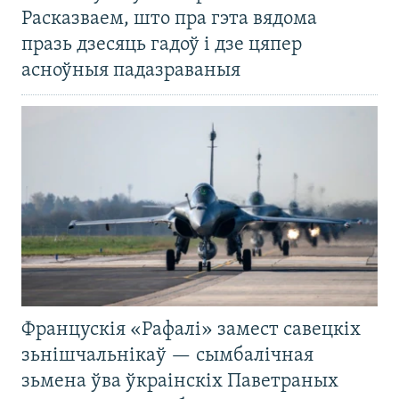
Расказваем, што пра гэта вядома
празь дзесяць гадоў і дзе цяпер
асноўныя падазраваныя
Францускія «Рафалі» замест савецкіх
зьнішчальнікаў — сымбалічная
зьмена ўва ўкраінскіх Паветраных