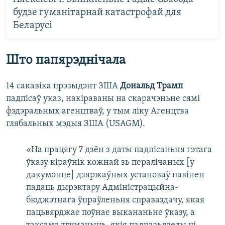
будзе гуманітарнай катастрофай для
Беларусі
Што папярэднічала
14 сакавіка прэзыдэнт ЗША
Дональд Трамп
падпісаў указ, накіраваны на скарачэньне сямі
фэдэральных агенцтваў, у тым ліку Агенцтва
глябальных мэдыя ЗША (USAGM).
«На працягу 7 дзён з даты падпісаньня гэтага
ўказу кіраўнік кожнай зь пералічаных [у
дакумэнце] дзяржаўных установаў павінен
падаць дырэктару Адміністрацыйна-
бюджэтнага ўпраўленьня справаздачу, якая
пацьвярджае поўнае выкананьне ўказу, а