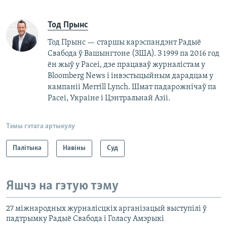
Тод Прынс
Тод Прынс — старшы карэспандэнт Радыё
Свабода ў Вашынгтоне (ЗША). З 1999 па 2016 год
ён жыў у Расеі, дзе працаваў журналістам у
Bloomberg News і інвэстыцыйным дарадцам у
кампаніі Merrill Lynch. Шмат падарожнічаў па
Расеі, Украіне і Цэнтральнай Азіі.
Тэмы гэтага артыкулу
Палітыка
Навіны
Суд
Яшчэ на гэтую тэму
27 міжнародных журналісцкіх арганізацый выступілі ў
падтрымку Радыё Свабода і Голасу Амэрыкі