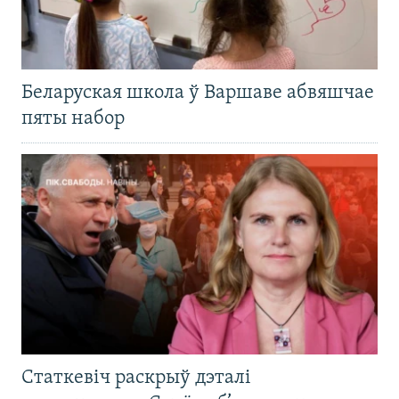
Беларуская школа ў Варшаве абвяшчае
пяты набор
Статкевіч раскрыў дэталі