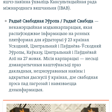
яшчэ павінна ўхваліць Кансультацыйная рада
міжнароднага вяшчаньня (IBAB).
Радыё Свабодная Эўропа / Радыё Свабода
—
некамэрцыйная мэдыякарпарацыя, якая
распаўсюджвае інфармацыю на розных
плятформах для аўдыторыі ў 23 краінах
Усходняй, Цэнтральнай і Паўднёва-Ўсходняй
Эўропы, Каўказу, Цэнтральнай і Паўднёвай
Азіі на 27 мовах. Місія карпарацыі — несьці
дэмакратычныя каштоўнасьці праз
дакладныя, нецэнзураваныя навіны і
адкрытыя дыскусіі ў краінах, дзе свабодная
прэса пад пагрозай і навязваецца
дэзынфармацыя.