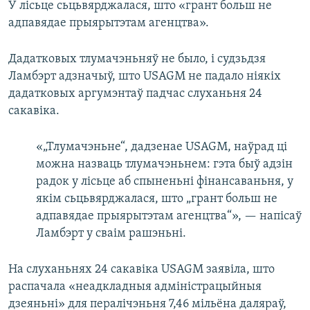
У лісьце сьцьвярджалася, што «грант больш не
адпавядае прыярытэтам агенцтва».
Дадатковых тлумачэньняў не было, і судзьдзя
Ламбэрт адзначыў, што USAGM не падало ніякіх
дадатковых аргумэнтаў падчас слуханьня 24
сакавіка.
«„Тлумачэньне“, дадзенае USAGM, наўрад ці
можна назваць тлумачэньнем: гэта быў адзін
радок у лісьце аб спыненьні фінансаваньня, у
якім сьцьвярджалася, што „грант больш не
адпавядае прыярытэтам агенцтва“», — напісаў
Ламбэрт у сваім рашэньні.
На слуханьнях 24 сакавіка USAGM заявіла, што
распачала «неадкладныя адміністрацыйныя
дзеяньні» для пералічэньня 7,46 мільёна даляраў,