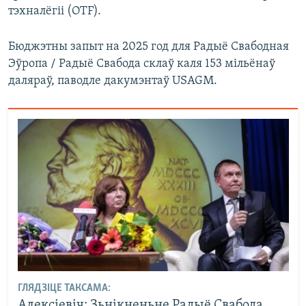
тэхналёгіі (OTF).
Бюджэтны запыт на 2025 год для Радыё Свабодная
Эўропа / Радыё Свабода склаў каля 153 мільёнаў
даляраў, паводле дакумэнтаў USAGM.
ГЛЯДЗІЦЕ ТАКСАМА:
Алексіевіч: Зьнікненьне Радыё Свабода