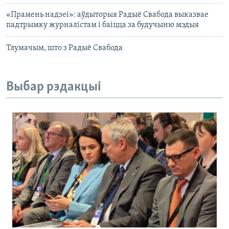
«Прамень надзеі»: аўдыторыя Радыё Свабода выказвае
падтрымку журналістам і баіцца за будучыню мэдыя
Тлумачым, што з Радыё Свабода
Выбар рэдакцыі