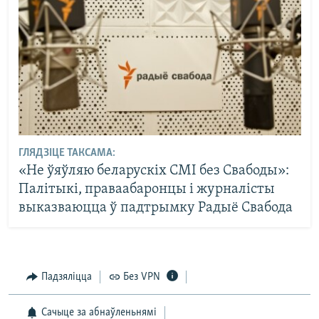
ГЛЯДЗІЦЕ ТАКСАМА:
«Не ўяўляю беларускіх СМІ без Свабоды»:
Палітыкі, праваабаронцы і журналісты
выказваюцца ў падтрымку Радыё Свабода
Падзяліцца
Без VPN
Сачыце за абнаўленьнямі