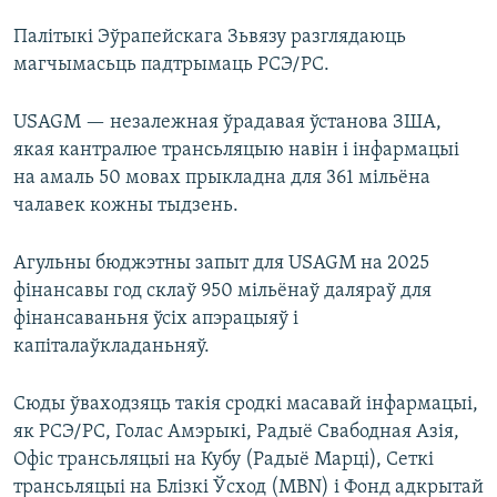
Палітыкі Эўрапейскага Зьвязу разглядаюць
магчымасьць падтрымаць РСЭ/РС.
USAGM — незалежная ўрадавая ўстанова ЗША,
якая кантралюе трансьляцыю навін і інфармацыі
на амаль 50 мовах прыкладна для 361 мільёна
чалавек кожны тыдзень.
Агульны бюджэтны запыт для USAGM на 2025
фінансавы год склаў 950 мільёнаў даляраў для
фінансаваньня ўсіх апэрацыяў і
капіталаўкладаньняў.
Сюды ўваходзяць такія сродкі масавай інфармацыі,
як РСЭ/РС, Голас Амэрыкі, Радыё Свабодная Азія,
Офіс трансьляцыі на Кубу (Радыё Марці), Сеткі
трансьляцыі на Блізкі Ўсход (MBN) і Фонд адкрытай