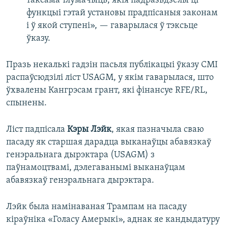
таксама тлумачыць, якія падразьдзелы ці
функцыі гэтай установы прадпісаныя законам
і ў якой ступені», — гаварылася ў тэксьце
ўказу.
Празь некалькі гадзін пасьля публікацыі ўказу СМІ
распаўсюдзілі ліст USAGM, у якім гаварылася, што
ўхвалены Кангрэсам грант, які фінансуе RFE/RL,
спынены.
Ліст падпісала
Кэры Лэйк
, якая пазначыла сваю
пасаду як старшая дарадца выканаўцы абавязкаў
генэральнага дырэктара (USAGM) з
паўнамоцтвамі, дэлегаванымі выканаўцам
абавязкаў генэральнага дырэктара.
Лэйк была намінаваная Трампам на пасаду
кіраўніка «Голасу Амерыкі», аднак яе кандыдатуру