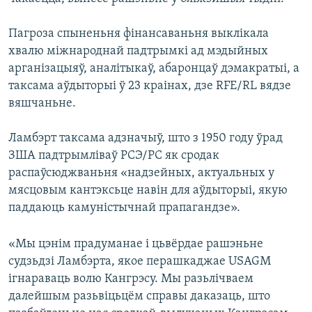
Пагроза спыненьня фінансаваньня выклікала
хвалю міжнароднай падтрымкі ад мэдыйных
арганізацыяў, аналітыкаў, абаронцаў дэмакратыі, а
таксама аўдыторыі ў 23 краінах, дзе RFE/RL вядзе
вяшчаньне.
Ламбэрт таксама адзначыў, што з 1950 году ўрад
ЗША падтрымліваў РСЭ/РС як сродак
распаўсюджваньня «надзейных, актуальных у
мясцовым кантэксьце навін для аўдыторыі, якую
паддаюць камуністычнай прапагандзе».
«Мы цэнім прадуманае і цьвёрдае рашэньне
судзьдзі Ламбэрта, якое перашкаджае USAGM
ігнараваць волю Кангрэсу. Мы разьлічваем
далейшым разьвіцьцём справы даказаць, што