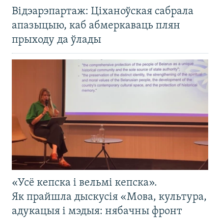
Відэарэпартаж: Ціханоўская сабрала
апазыцыю, каб абмеркаваць плян
прыходу да ўлады
«Усё кепска і вельмі кепска».
Як прайшла дыскусія «Мова, культура,
адукацыя і мэдыя: нябачны фронт