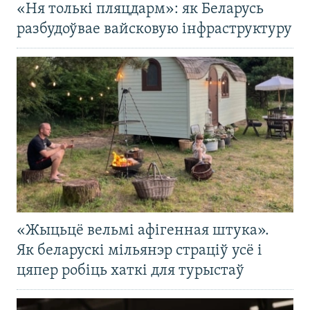
«Ня толькі пляцдарм»: як Беларусь
разбудоўвае вайсковую інфраструктуру
«Жыцьцё вельмі афігенная штука».
Як беларускі мільянэр страціў усё і
цяпер робіць хаткі для турыстаў