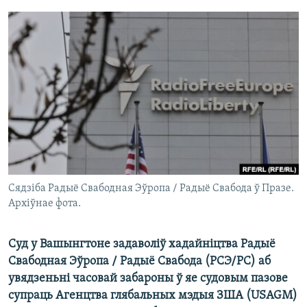
КУЛЬТУРА
МОВА
КАЛЯНДАР
НА ХВАЛЯХ СВАБОДЫ
Сядзіба Радыё Свабодная Эўропа / Радыё Свабода ў Празе.
Архіўнае фота.
Суд у Вашынгтоне задаволіў хадайніцтва Радыё
Свабодная Эўропа / Радыё Свабода (РСЭ/РС) аб
увядзеньні часовай забароны ў яе судовым пазове
супраць Агенцтва глябальных мэдыя ЗША (USAGM)