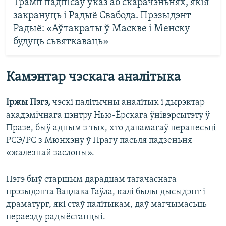
Трамп падпісаў указ аб скарачэньнях, якія
закрануць і Радыё Свабода. Прэзыдэнт
Радыё: «Аўтакраты ў Маскве і Менску
будуць сьвяткаваць»
Камэнтар чэскага аналітыка
Іржы Пэгэ,
чэскі палітычны аналітык і дырэктар
акадэмічнага цэнтру Нью-Ёрскага ўнівэрсытэту ў
Празе, быў адным з тых, хто дапамагаў перанесьці
РСЭ/РС з Мюнхэну ў Прагу пасьля падзеньня
«жалезнай заслоны».
Пэгэ быў старшым дарадцам тагачаснага
прэзыдэнта Вацлава Гаўла, калі былы дысыдэнт і
драматург, які стаў палітыкам, даў магчымасьць
пераезду радыёстанцыі.