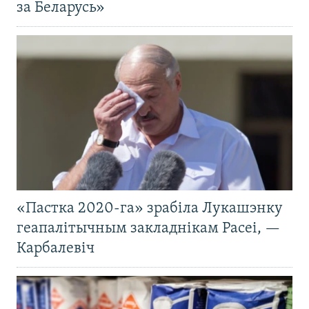
за Беларусь»
«Пастка 2020-га» зрабіла Лукашэнку
геапалітычным закладнікам Расеі, —
Карбалевіч