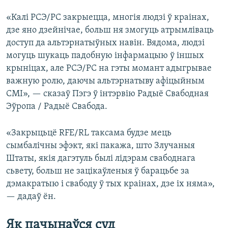
«Калі РСЭ/РС закрыецца, многія людзі ў краінах,
дзе яно дзейнічае, больш ня змогуць атрымліваць
доступ да альтэрнатыўных навін. Вядома, людзі
могуць шукаць падобную інфармацыю ў іншых
крыніцах, але РСЭ/РС на гэты момант адыгрывае
важную ролю, даючы альтэрнатыву афіцыйным
СМІ», — сказаў Пэгэ ў інтэрвію Радыё Свабодная
Эўропа / Радыё Свабода.
«Закрыцьцё RFE/RL таксама будзе мець
сымбалічны эфэкт, які пакажа, што Злучаныя
Штаты, якія дагэтуль былі лідэрам свабоднага
сьвету, больш не зацікаўленыя ў барацьбе за
дэмакратыю і свабоду ў тых краінах, дзе іх няма»,
— дадаў ён.
Як пачынаўся суд