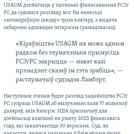
USAGM дзейнічаць у пытаньні фінансаваньня РСЭ/
РС да судовага разгляду мог бы нанесьці
«непапраўную шкоду» трансьлятару, а выдача
забароны адпавядае інтарэсам грамадзкасьці.
«Кіраўніцтва USAGM ня можа адным
радком без тлумачэньня прымусіць
РСЭ/РС закрыцца — нават калі
прэзыдэнт сказаў ім гэта зрабіць», —
растлумачыў судзьдзя Ламбэрт.
Наступным этапам будзе разгляд хадайніцтва РСЭ/
РС супраць USAGM аб вылучэньні каля 77 мільёнаў
даляраў, якія Кангрэс ЗША прызначыў для
дзейнасьці кампаніі на рэшту 2025 фінансавага
году, які заканчваецца 30 верасьня. Суд, як
чакаецца, вынесе рашэньне ў бліжэйшыя тыдні.