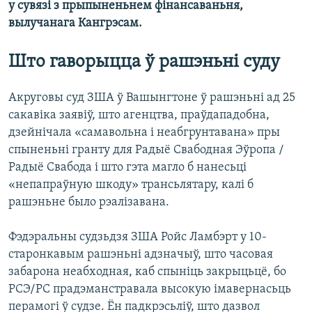
у сувязі з прыпыненьнем фінансаваньня,
вылучанага Кангрэсам.
Што гаворыцца ў рашэньні суду
Акруговы суд ЗША ў Вашынгтоне ў рашэньні ад 25
сакавіка заявіў, што агенцтва, праўдападобна,
дзейнічала «самавольна і неабгрунтавана» пры
спыненьні гранту для Радыё Свабодная Эўропа /
Радыё Свабода і што гэта магло б нанесьці
«непапраўную шкоду» трансьлятару, калі б
рашэньне было рэалізавана.
Фэдэральны судзьдзя ЗША Ройс Ламбэрт у 10-
старонкавым рашэньні адзначыў, што часовая
забарона неабходная, каб спыніць закрыцьцё, бо
РСЭ/РС прадэманстравала высокую імавернасьць
перамогі ў судзе. Ён падкрэсьліў, што дазвол