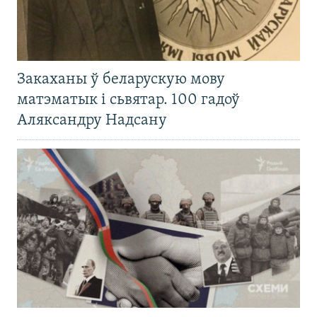
Закаханы ў беларускую мову
матэматык і сьвятар. 100 гадоў
Аляксандру Надсану