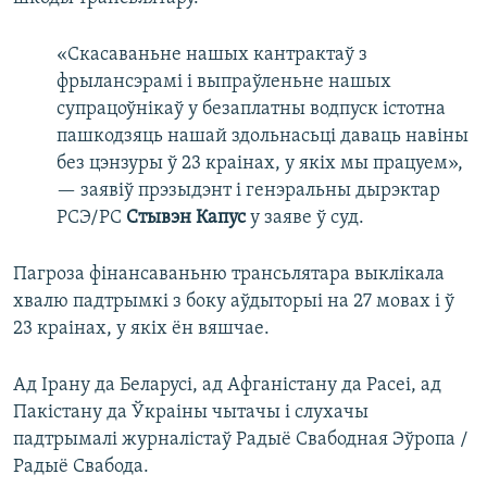
«Скасаваньне нашых кантрактаў з
фрылансэрамі і выпраўленьне нашых
супрацоўнікаў у безаплатны водпуск істотна
пашкодзяць нашай здольнасьці даваць навіны
без цэнзуры ў 23 краінах, у якіх мы працуем»,
— заявіў прэзыдэнт і генэральны дырэктар
РСЭ/РС
Стывэн Капус
у заяве ў суд.
Пагроза фінансаваньню трансьлятара выклікала
хвалю падтрымкі з боку аўдыторыі на 27 мовах і ў
23 краінах, у якіх ён вяшчае.
Ад Ірану да Беларусі, ад Афганістану да Расеі, ад
Пакістану да Ўкраіны чытачы і слухачы
падтрымалі журналістаў Радыё Свабодная Эўропа /
Радыё Свабода.