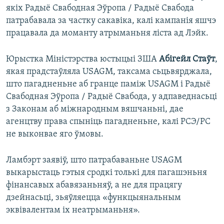
якіх Радыё Свабодная Эўропа / Радыё Свабода
патрабавала за частку сакавіка, калі кампанія яшчэ
працавала да моманту атрыманьня ліста ад Лэйк.
Юрыстка Міністэрства юстыцыі ЗША
Абігейл Стаўт
,
якая прадстаўляла USAGM, таксама сьцьвярджала,
што пагадненьне аб гранце паміж USAGM і Радыё
Свабодная Эўропа / Радыё Свабода, у адпаведнасьці
з Законам аб міжнародным вяшчаньні, дае
агенцтву права спыніць пагадненьне, калі РСЭ/РС
не выконвае яго ўмовы.
Ламбэрт заявіў, што патрабаваньне USAGM
выкарыстаць гэтыя сродкі толькі для пагашэньня
фінансавых абавязаньняў, а не для працягу
дзейнасьці, зьяўляецца «функцыянальным
эквівалентам іх неатрыманьня».