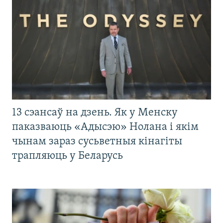
13 сэансаў на дзень. Як у Менску
паказваюць «Адысэю» Нолана і якім
чынам зараз сусьветныя кінагіты
трапляюць у Беларусь