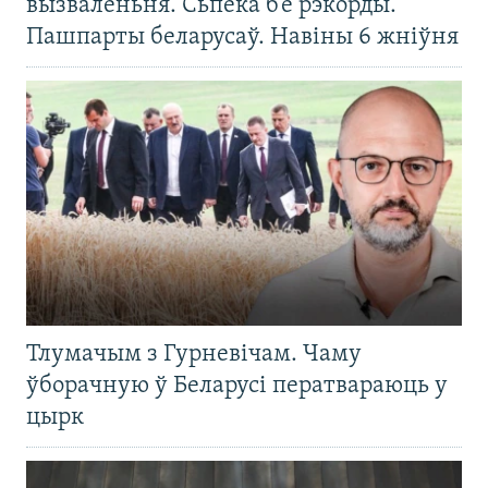
вызваленьня. Сьпёка б’е рэкорды.
Пашпарты беларусаў. Навіны 6 жніўня
Тлумачым з Гурневічам. Чаму
ўборачную ў Беларусі ператвараюць у
цырк