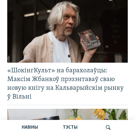
«ШокінгКульт» на барахолаўцы:
Максім Жбанкоў прэзэнтаваў сваю
новую кнігу на Кальварыйскім рынку
ў Вільні
НАВІНЫ
ТЭСТЫ