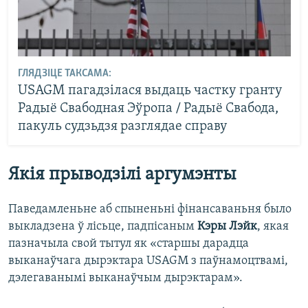
ГЛЯДЗІЦЕ ТАКСАМА:
USAGM пагадзілася выдаць частку гранту
Радыё Свабодная Эўропа / Радыё Свабода,
пакуль судзьдзя разглядае справу
Якія прыводзілі аргумэнты
Паведамленьне аб спыненьні фінансаваньня было
выкладзена ў лісьце, падпісаным
Кэры Лэйк
, якая
пазначыла свой тытул як «старшы дарадца
выканаўчага дырэктара USAGM з паўнамоцтвамі,
дэлегаванымі выканаўчым дырэктарам».