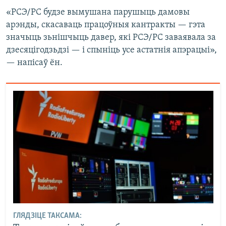
«РСЭ/РС будзе вымушана парушыць дамовы
арэнды, скасаваць працоўныя кантракты — гэта
значыць зьнішчыць давер, які РСЭ/РС заваявала за
дзесяцігодзьдзі — і спыніць усе астатнія апэрацыі»,
— напісаў ён.
ГЛЯДЗІЦЕ ТАКСАМА: