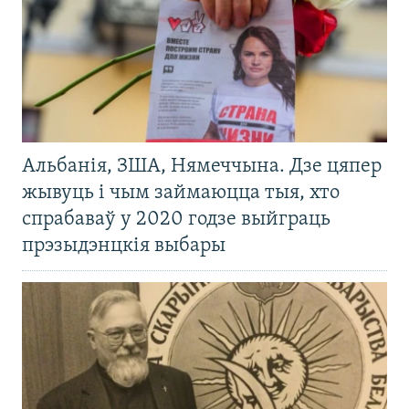
Альбанія, ЗША, Нямеччына. Дзе цяпер
жывуць і чым займаюцца тыя, хто
спрабаваў у 2020 годзе выйграць
прэзыдэнцкія выбары