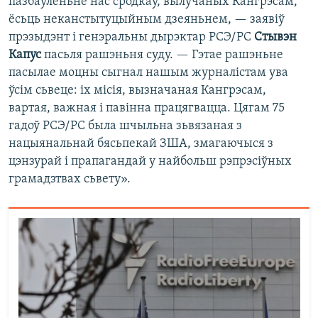
пазбаўленьне нас сродкаў, вылучаных Кангрэсам,
ёсьць неканстытуцыйным дзеяньнем, — заявіў
прэзыдэнт і генэральны дырэктар РСЭ/РС
Стывэн
Капус
пасьля рашэньня суду. — Гэтае рашэньне
пасылае моцны сыгнал нашым журналістам ува
ўсім сьвеце: іх місія, вызначаная Кангрэсам,
вартая, важная і павінна працягвацца. Цягам 75
гадоў РСЭ/РС была шчыльна зьвязаная з
нацыянальнай бясьпекай ЗША, змагаючыся з
цэнзурай і прапагандай у найбольш рэпрэсіўных
грамадзтвах сьвету».