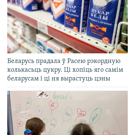
Беларусь прадала ў Расею рэкордную
колькасьць цукру. Ці хопіць яго самім
беларусам і ці ня вырастуць цэны