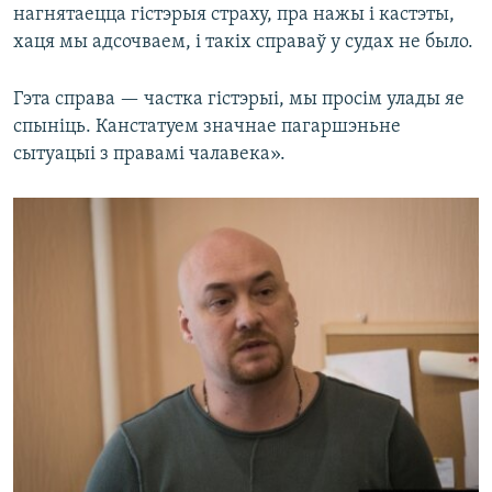
нагнятаецца гістэрыя страху, пра нажы і кастэты,
хаця мы адсочваем, і такіх справаў у судах не было.
Гэта справа — частка гістэрыі, мы просім улады яе
спыніць. Канстатуем значнае пагаршэньне
сытуацыі з правамі чалавека».