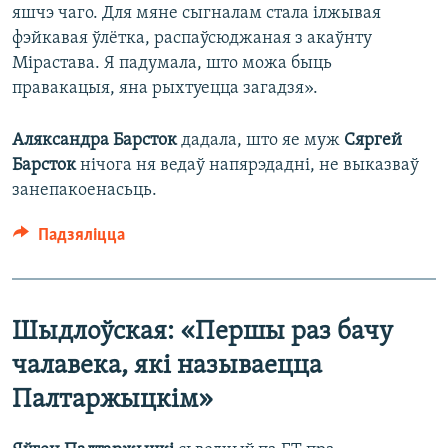
яшчэ чаго. Для мяне сыгналам стала ілжывая
фэйкавая ўлётка, распаўсюджаная з акаўнту
Мірастава. Я падумала, што можа быць
правакацыя, яна рыхтуецца загадзя».
Аляксандра Барсток
дадала, што яе муж
Сяргей
Барсток
нічога ня ведаў напярэдадні, не выказваў
занепакоенасьць.
Падзяліцца
Шыдлоўская: «Першы раз бачу
чалавека, які называецца
Палтаржыцкім»