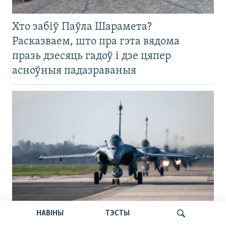
Хто забіў Паўла Шарамета?
Расказваем, што пра гэта вядома
празь дзесяць гадоў і дзе цяпер
асноўныя падазраваныя
НАВІНЫ
ТЭСТЫ
Францускія «Рафалі» замест савецкіх