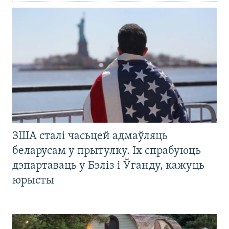
ЗША сталі часьцей адмаўляць
беларусам у прытулку. Іх спрабуюць
дэпартаваць у Бэліз і Ўганду, кажуць
юрысты