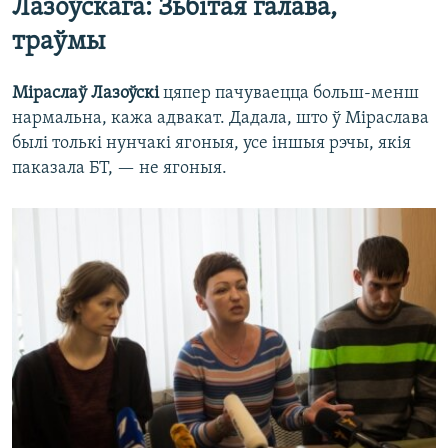
Лазоўскага: Зьбітая галава,
траўмы
Міраслаў Лазоўскі
цяпер пачуваецца больш-менш
нармальна, кажа адвакат. Дадала, што ў Міраслава
былі толькі нунчакі ягоныя, усе іншыя рэчы, якія
паказала БТ, — не ягоныя.