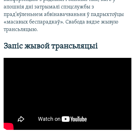
апошнія дні затрымалі спэцслужбы з
прад’яўленьнем абвінавачваньня ў падрыхтоўцы
«масавых беспарадкаў». Свабода вядзе жывую
трансьляцыю.
Запіс жывой трансьляцыі