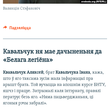
Валянцін Стэфановіч
Падзяліцца
Кавальчук ня мае дачыненьня да
«Белага легіёна»
Квавальчук Аляксей
, брат
Кавальчука Івана
, кажа,
што ў яго таксама зусім мала інфармацыі пра
арышт брата. Той вучыцца на апошнім курсе БНТУ,
яшчэ і працуе. Затрымалі каля інтэрнату, правялі
ператрус безь яго. «Няма пацьверджаньня, ці
ягоныя рэчы забралі».