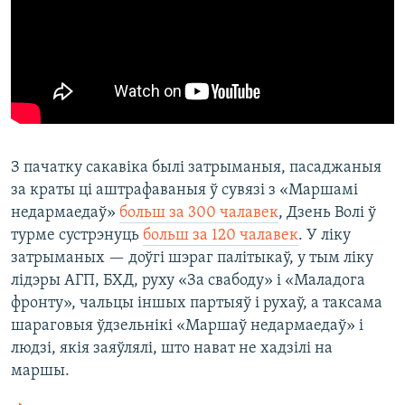
З пачатку сакавіка былі затрыманыя, пасаджаныя
за краты ці аштрафаваныя ў сувязі з «Маршамі
недармаедаў»
больш за 300 чалавек
, Дзень Волі ў
турме сустрэнуць
больш за 120 чалавек
. У ліку
затрыманых — доўгі шэраг палітыкаў, у тым ліку
лідэры АГП, БХД, руху «За свабоду» і «Маладога
фронту», чальцы іншых партыяў і рухаў, а таксама
шараговыя ўдзельнікі «Маршаў недармаедаў» і
людзі, якія заяўлялі, што нават не хадзілі на
маршы.