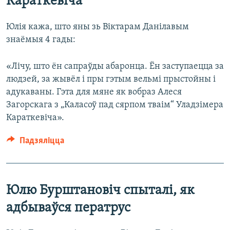
Караткевіча
Юлія кажа, што яны зь Віктарам Данілавым
знаёмыя 4 гады:
«Лічу, што ён сапраўды абаронца. Ён заступаецца за
людзей, за жывёл і пры гэтым вельмі прыстойны і
адукаваны. Гэта для мяне як вобраз Алеся
Загорскага з „Каласоў пад сярпом тваім“ Уладзімера
Караткевіча».
Падзяліцца
Юлю Бурштановіч спыталі, як
адбываўся ператрус