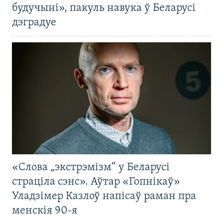
будучыні», пакуль навука ў Беларусі
дэградуе
«Слова „экстрэмізм“ у Беларусі
страціла сэнс». Аўтар «Гопнікаў»
Уладзімер Казлоў напісаў раман пра
менскія 90-я