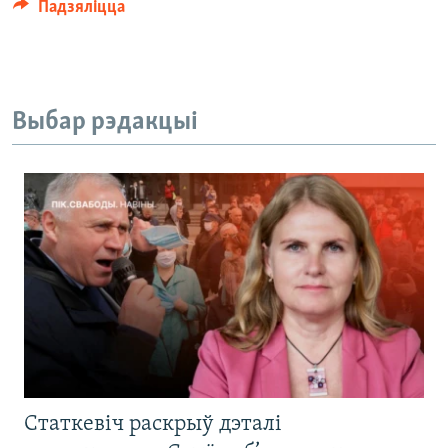
Падзяліцца
Выбар рэдакцыі
Статкевіч раскрыў дэталі