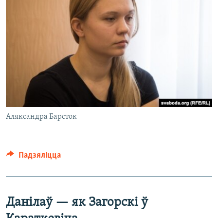
Аляксандра Барсток
Падзяліцца
Данілаў — як Загорскі ў