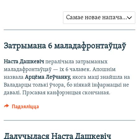
Самае новае напачатку
Затрымана 6 маладафронтаўцаў
Наста Дашкевіч
пералічыла затрыманых
маладафронтаўцаў — іх 6 чалавек. Апошнім
назвала
Арцёма Леўчанку,
якога маці знайшла на
Валадарцы толькі ўчора, бо ніякай інфармацыі не
давалі. Прэсавая канфэрэнцыя скончаная.
Падзяліцца
Далучылася Наста Дашкевіч