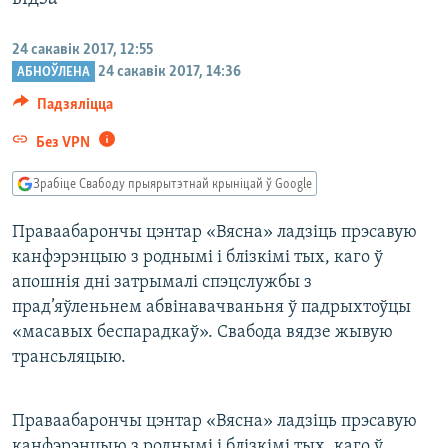
КУЛЬТУРА
МОВА
КАЛЯНДАР
НА ХВАЛЯХ СВАБОДЫ
24 сакавік 2017, 12:55
24 сакавік 2017, 14:36
АБНОЎЛЕНА
Падзяліцца
Без VPN
Зрабіце Свабоду прыярытэтнай крыніцай ў Google
Праваабарончы цэнтар «Вясна» ладзіць прэсавую
канфэрэнцыю з роднымі і блізкімі тых, каго ў
апошнія дні затрымалі спэцслужбы з
прад’яўленьнем абвінавачваньня ў падрыхтоўцы
«масавых беспарадкаў». Свабода вядзе жывую
трансьляцыю.
Праваабарончы цэнтар «Вясна» ладзіць прэсавую
канфэрэнцыю з роднымі і блізкімі тых, каго ў