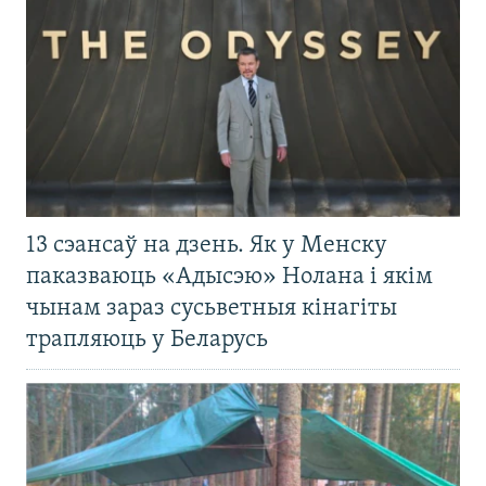
13 сэансаў на дзень. Як у Менску
паказваюць «Адысэю» Нолана і якім
чынам зараз сусьветныя кінагіты
трапляюць у Беларусь