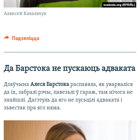
Аляксей Кавальчук
Падзяліцца
Да Барстока не пускаюць адваката
Дзяўчына
Алеся Барстока
распавяла, як уварваліся
да іх, забралі рэчы, павезьлі ў гараж, там нічога не
знайшлі. Дагэтуль да яго не пусьцілі адваката і
зьвестак пра яго няма.