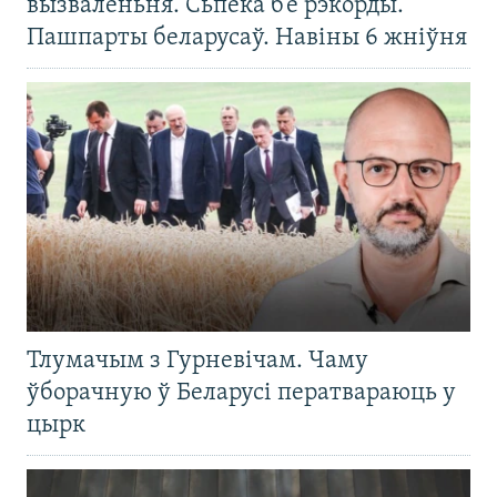
вызваленьня. Сьпёка б’е рэкорды.
Пашпарты беларусаў. Навіны 6 жніўня
Тлумачым з Гурневічам. Чаму
ўборачную ў Беларусі ператвараюць у
цырк