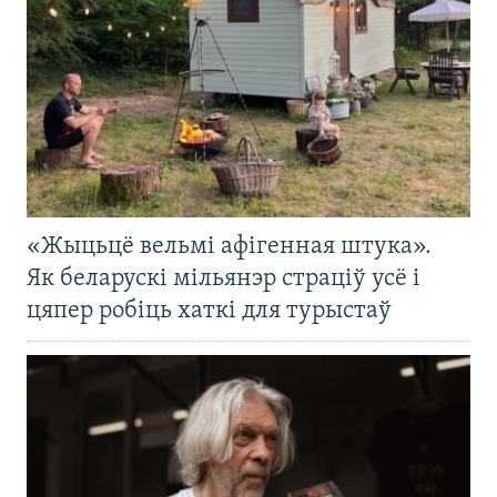
«Жыцьцё вельмі афігенная штука».
Як беларускі мільянэр страціў усё і
цяпер робіць хаткі для турыстаў