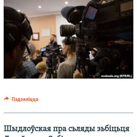
Падзяліцца
Шыдлоўская пра сьляды зьбіцьця