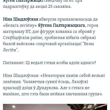
Яўген Палтаржыцкі
сьведчыў па БТ пра
падрыхтоўку да акцыі 25 сакавіка.
Ніна Шыдлоўская
абвергла прыналежнасьць да
«Белага легіёну»
Яўгена Палтаржыцкага
, героя
матэрыялу БТ, дзе фігуруе хованка са зброяй у
Стаўбцоўскім раёне, зробленая нібыта сябрамі
былой вайскова-спартовай арганізацыі "Белы
Легіён".
Пытаньне: Ці ведалі гэтыя асобы адзін аднаго?
Ніна Шыдлоўская: «Некаторыя паміж сабой вельмі
знаёмыя. Чалавечыя сувязі ёсьць, Лазоўскі
хрысьціў дзіця ў Дундукова. Але з гэтага не
вынікае, што гэта была нейкая злачынная група».