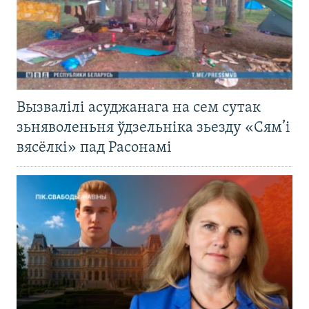
Вызвалілі асуджанага на сем сутак
зьняволеньня ўдзельніка зьезду «Сям’і
вясёлкі» пад Расонамі