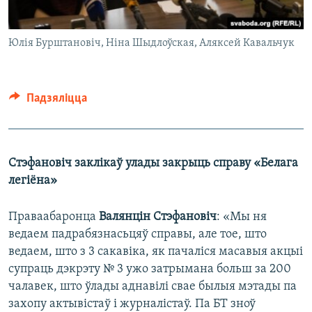
Юлія Бурштановіч, Ніна Шыдлоўская, Аляксей Кавальчук
Падзяліцца
Стэфановіч заклікаў улады закрыць справу «Белага
легіёна»
Праваабаронца
Валянцін Стэфановіч
: «Мы ня
ведаем падрабязнасьцяў справы, але тое, што
ведаем, што з 3 сакавіка, як пачаліся масавыя акцыі
супраць дэкрэту № 3 ужо затрымана больш за 200
чалавек, што ўлады аднавілі свае былыя мэтады па
захопу актывістаў і журналістаў. Па БТ зноў