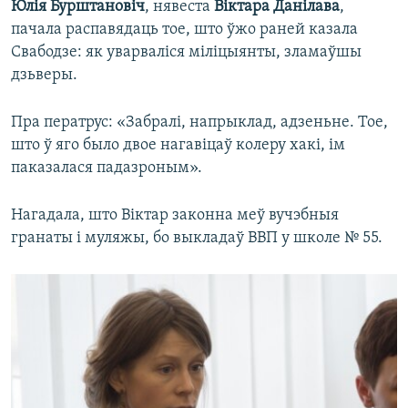
Юлія Бурштановіч
, нявеста
Віктара Данілава
,
пачала распавядаць тое, што ўжо раней казала
Свабодзе: як уварваліся міліцыянты, зламаўшы
дзьверы.
Пра ператрус: «Забралі, напрыклад, адзеньне. Тое,
што ў яго было двое нагавіцаў колеру хакі, ім
паказалася падазроным».
Нагадала, што Віктар законна меў вучэбныя
гранаты і муляжы, бо выкладаў ВВП у школе № 55.