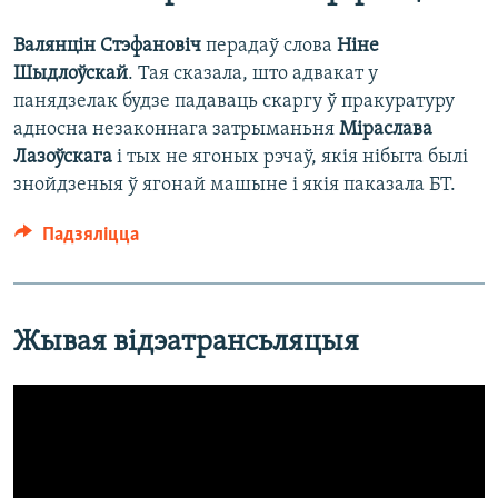
Валянцін Стэфановіч
перадаў слова
Ніне
Шыдлоўскай
. Тая сказала, што адвакат у
панядзелак будзе падаваць скаргу ў пракуратуру
адносна незаконнага затрыманьня
Міраслава
Лазоўскага
і тых не ягоных рэчаў, якія нібыта былі
знойдзеныя ў ягонай машыне і якія паказала БТ.
Падзяліцца
Жывая відэатрансьляцыя