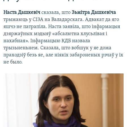
Наста Дашкевіч
сказала, што
Зьмітра Дашкевіча
трымаюць у СІЗА на Валадарскага. Адвакат да яго
яшчэ не патрапіла. Наста заявіла, што інфармацыя
дзяржаўных мэдыяў «абсалютна хлусьлівая і
нахабная». Інфармацыю КДБ назвала
трызьненьнем. Сказала, што вобшук у яе дома
праходзіў безь яе, але ніякіх забароненых рэчаў у іх
не было.