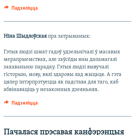
Падзяліцца
Ніна Шыдлоўская
пра затрыманых:
Гэтыя людзі шмат гадоў удзельнічалі ў масавых
мерапрыемствах, але заўсёды яны дапамагалі
захаваньню парадку. Гэтыя людзі вывучалі
гісторыю, мову, вялі здаровы лад жыцьця. А гэта
цяпер інтэрпрэтуецца як падстава для таго, каб
абвінаваціць у незаконных дзеяньнях.
Падзяліцца
Пачалася прэсавая канфэрэнцыя