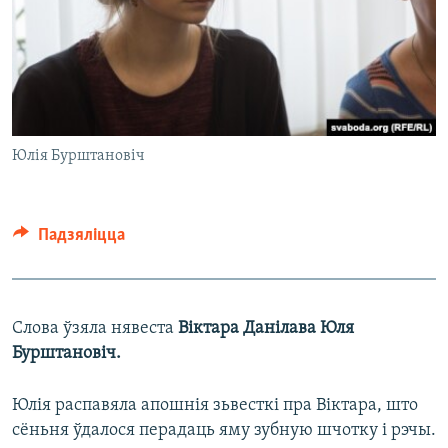
Юлія Бурштановіч
Падзяліцца
Слова ўзяла нявеста
Віктара Данілава Юля
Бурштановіч.
Юлія распавяла апошнія зьвесткі пра Віктара, што
сёньня ўдалося перадаць яму зубную шчотку і рэчы.