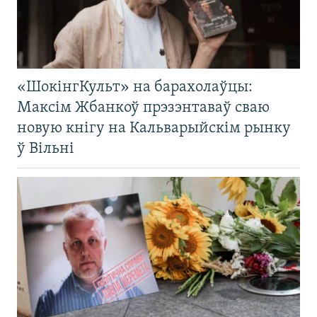
«ШокінгКульт» на барахолаўцы:
Максім Жбанкоў прэзэнтаваў сваю
новую кнігу на Кальварыйскім рынку
ў Вільні