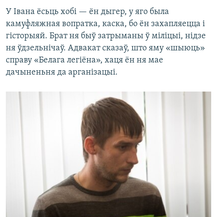
У Івана ёсьць хобі — ён дыгер, у яго была
камуфляжная вопратка, каска, бо ён захапляецца і
гісторыяй. Брат ня быў затрыманы ў міліцыі, нідзе
ня ўдзельнічаў. Адвакат сказаў, што яму «шыюць»
справу «Белага легіёна», хаця ён ня мае
дачыненьня да арганізацыі.