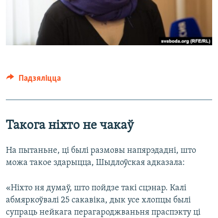
Падзяліцца
Такога ніхто не чакаў
На пытаньне, ці былі размовы напярэдадні, што
можа такое здарыцца, Шыдлоўская адказала:
«Ніхто ня думаў, што пойдзе такі сцэнар. Калі
абмяркоўвалі 25 сакавіка, дык усе хлопцы былі
супраць нейкага перагароджваньня праспэкту ці