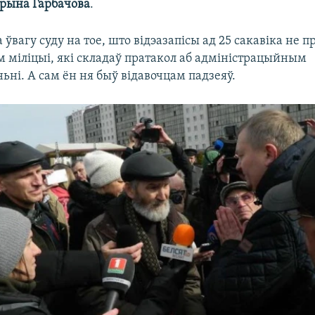
рына Гарбачова
.
 ўвагу суду на тое, што відэазапісы ад 25 сакавіка не п
м міліцыі, які складаў пратакол аб адміністрацыйным
ні. А сам ён ня быў відавочцам падзеяў.