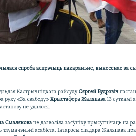
чылася спроба аспрэчыць пакараньне, вынесенае за с
удзьдзя Кастрычніцкага райсуду
Сяргей Будрэвіч
пастан
ра руху «За свабоду»
Хрыстафора Жаляпава
13 суткамі 
астанову не ўдалося.
на Смалякова
не дазволіла заяўніку прысутнічаць на ра
ць тлумачэньні асабіста. Інтарэсы спадара Жаляпава пр