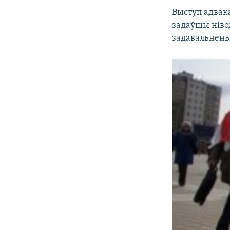
Выступ адвака
задаўшы ніво
задавальнень