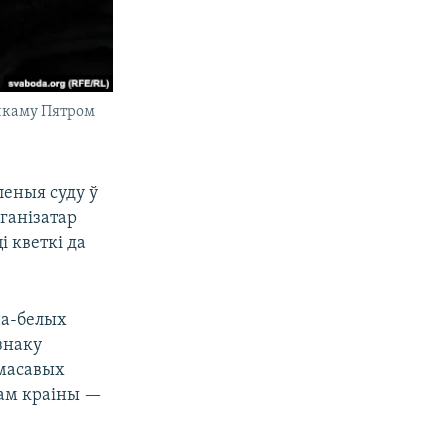
анкаму Пятром
леныя суду ў
рганізатар
і кветкі да
на-белых
знаку
 масавых
там краіны —