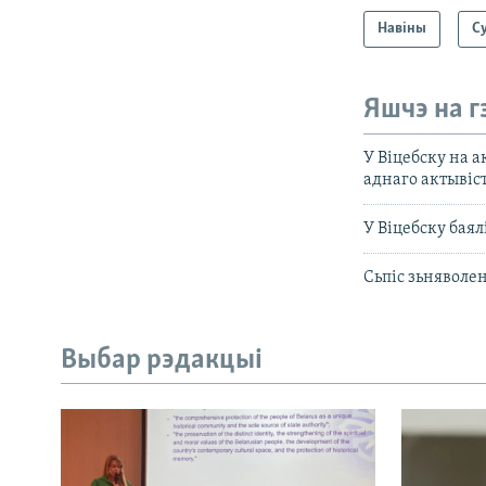
Навіны
С
Яшчэ на г
У Віцебску на а
аднаго актывіс
У Віцебску баял
Сьпіс зьняволен
Выбар рэдакцыі