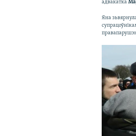
адвакатка
Ма
Яна зьвярнула
супрацоўніка
правапарушэнь