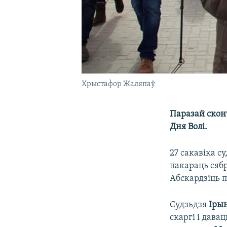
Хрыстафор Жаляпаў
Паразай скон
Дня Волі.
27 сакавіка с
пакараць сяб
Абскардзіць п
Судзьдзя
Іры
скаргі і дава