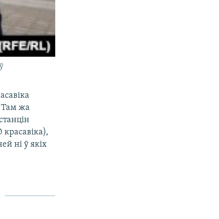
ў
расавіка
 Там жа
станцін
 красавіка),
ей ні ў якіх