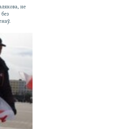
алякова, не
 без
енаў.