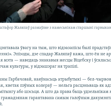
рыстафор Жаляпаў размаўляе з намесьнікам старшыні гарвык
энтавала ўвагу на тым, што відэазапісы былі прадстаў
эзкі». Эпізоды, дзе спадар Жаляпаў кажа, што ён не а
ая мэта — наведаць знакавыя месцы Віцебску і ўскласьц
чам культуры, у відэашэраг ня трапілі.
ны Гарбачовай, наяўнасьць атрыбутыкі — бел-чырво
ак, кветак пэўных колераў — нельга расцэньваць як ад
 мітынгу або шэсьця. А што да права быць удзельнікам
о грамадзянам гарантавана самым галоўным дакумэн
й.