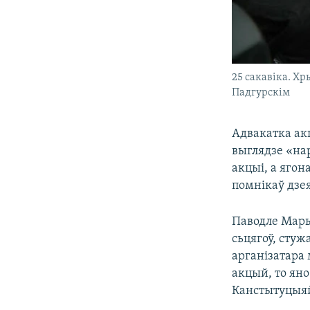
25 сакавіка. Х
Падгурскім
Адвакатка акц
выглядзе «нар
акцыі, а ягон
помнікаў дзея
Паводле Мары
сьцягоў, стуж
арганізатара
акцый, то ян
Канстытуцыя