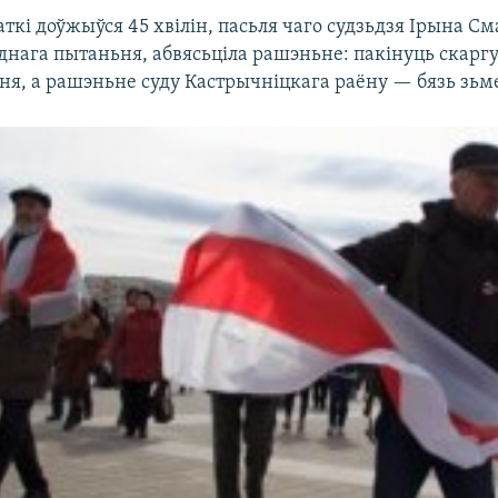
ткі доўжыўся 45 хвілін, пасьля чаго судзьдзя Ірына См
днага пытаньня, абвясьціла рашэньне: пакінуць скаргу
ня, а рашэньне суду Кастрычніцкага раёну — бязь зьм