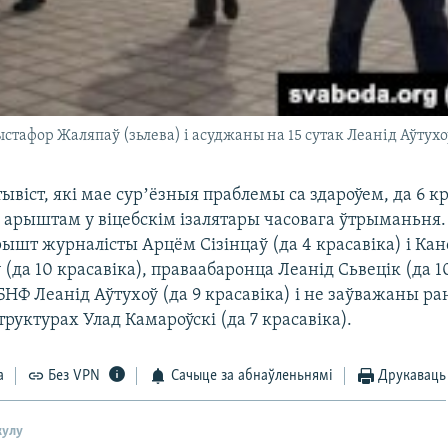
ыстафор Жаляпаў (зьлева) і асуджаны на 15 сутак Леанід Аўтухо
ывіст, які мае сурʼёзныя праблемы са здароўем, да 6 к
д арыштам у віцебскім ізалятары часовага ўтрыманьня.
ышт журналісты Арцём Сізінцаў (да 4 красавіка) і Кан
(да 10 красавіка), праваабаронца Леанід Сьвецік (да 10
БНФ Леанід Аўтухоў (да 9 красавіка) і не заўважаны ран
руктурах Улад Камароўскі (да 7 красавіка).
а
Без VPN
Сачыце за абнаўленьнямі
Друкаваць
кулу