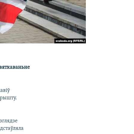
ьвяткаваньне
авіў
арышту.
зглядзе
адстаўляла