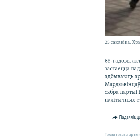
25 сакавіка. Хр
68-гадовы акт
застаецца па
адбываюць ар
Мардзьвінцаў 
сябра партыі 
палітычных ст
Падзяліцц
Тэмы гэтага арты