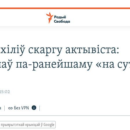
хіліў скаргу актывіста:
аў па-ранейшаму «на су
 15:02
а
Без VPN
 прыярытэтнай крыніцай ў Google