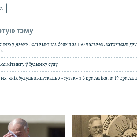
уд
этую тэму
кцыю ў Дзень Волі выйшла больш за 150 чалавек, затрымалі дву
та
іся мітынгу ў будынку суду
ых, якіх будуць выпускаць з «сутак» з 6 красавіка па 19 красаві