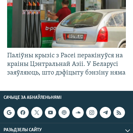
Паліўны крызіс з Расеі перакінуўся на
краіны Цэнтральнай Азіі. У Беларусі
заяўляюць, што дэфіцыту бэнзіну няма
САЧЫЦЕ ЗА АБНАЎЛЕНЬНЯМІ
РАЗЬДЗЕЛЫ САЙТУ