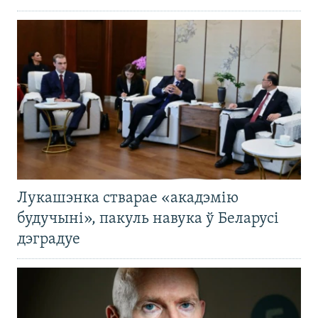
Лукашэнка стварае «акадэмію
будучыні», пакуль навука ў Беларусі
дэградуе