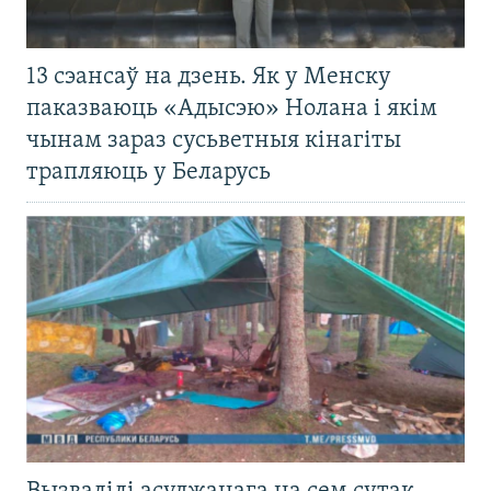
13 сэансаў на дзень. Як у Менску
паказваюць «Адысэю» Нолана і якім
чынам зараз сусьветныя кінагіты
трапляюць у Беларусь