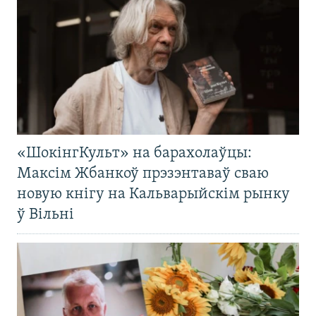
«ШокінгКульт» на барахолаўцы:
Максім Жбанкоў прэзэнтаваў сваю
новую кнігу на Кальварыйскім рынку
ў Вільні