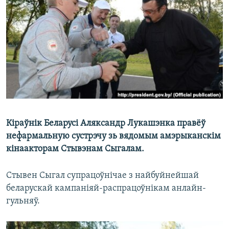
КУЛЬТУРА
МОВА
КАЛЯНДАР
НА ХВАЛЯХ СВАБОДЫ
Кіраўнік Беларусі Аляксандр Лукашэнка правёў
нефармальную сустрэчу зь вядомым амэрыканскім
кінаакторам Стывэнам Сыгалам.
Стывен Сыгал супрацоўнічае з найбуйнейшай
беларускай кампаніяй-распрацоўнікам анлайн-
гульняў.