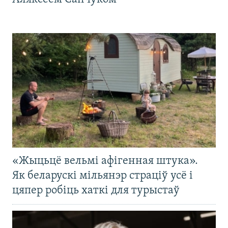
«Жыцьцё вельмі афігенная штука».
Як беларускі мільянэр страціў усё і
цяпер робіць хаткі для турыстаў