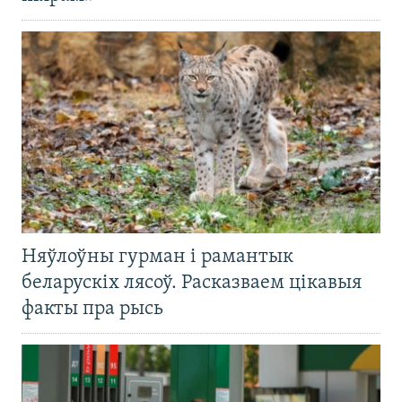
Няўлоўны гурман і рамантык
беларускіх лясоў. Расказваем цікавыя
факты пра рысь