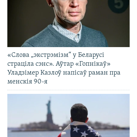
«Слова „экстрэмізм“ у Беларусі
страціла сэнс». Аўтар «Гопнікаў»
Уладзімер Казлоў напісаў раман пра
менскія 90-я