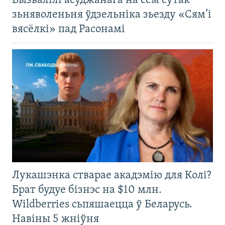
Вызвалілі асуджанага на сем сутак
зьняволеньня ўдзельніка зьезду «Сям’і
вясёлкі» пад Расонамі
Лукашэнка стварае акадэмію для Колі?
Брат будуе бізнэс на $10 млн.
Wildberries сьпяшаецца ў Беларусь.
Навіны 5 жніўня