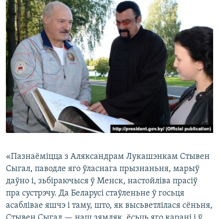
«Пазнаёміцца з Аляксандрам Лукашэнкам Стывен
Сыгал, паводле яго ўласнага прызнаньня, марыў
даўно і, зьбіраючыся ў Менск, настойліва прасіў
пра сустрэчу. Да Беларусі стаўленьне ў госьця
асаблівае яшчэ і таму, што, як высьветлілася сёньня,
Стывен Сыгал — наш зямляк, ёсьць яго карані і ў