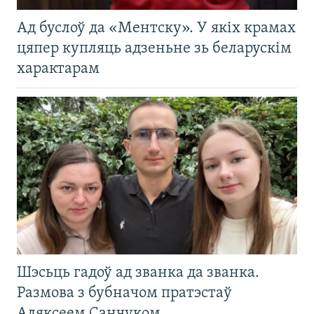
Ад буслоў да «Ментску». У якіх крамах
цяпер купляць адзеньне зь беларускім
характарам
Шэсьць гадоў ад званка да званка.
Размова з бубначом пратэстаў
Аляксеем Санчуком