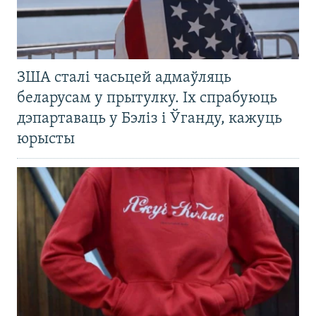
ЗША сталі часьцей адмаўляць
беларусам у прытулку. Іх спрабуюць
дэпартаваць у Бэліз і Ўганду, кажуць
юрысты