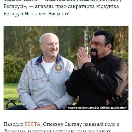
Беларусі», — апавяла прэс-сакратарка кіраўніка
Беларусі Натальля Эйсмант.
Паводле
БЕЛТА
, Стывэну Сыгалу паказалі поле з
буракамі, морквай і капустай і там жа далі іх