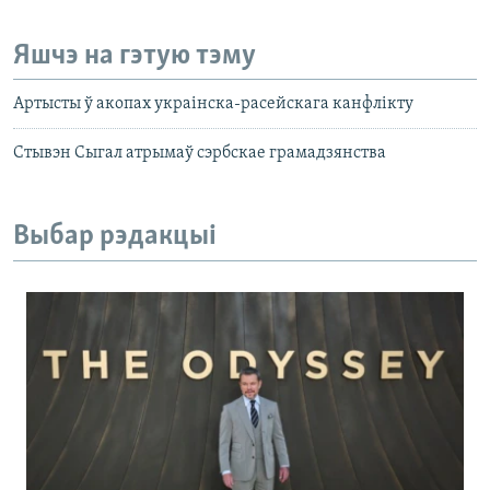
Яшчэ на гэтую тэму
Артысты ў акопах украінска-расейскага канфлікту
Стывэн Сыгал атрымаў сэрбскае грамадзянства
Выбар рэдакцыі