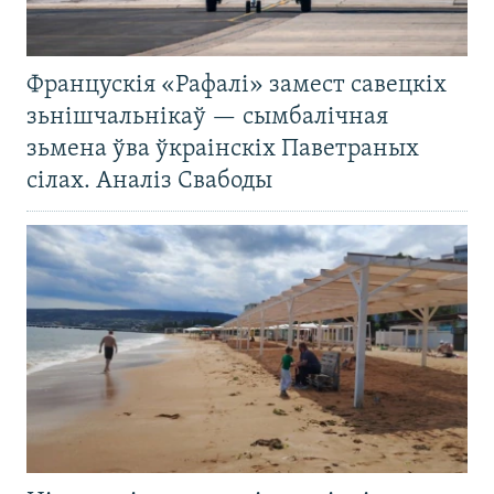
Францускія «Рафалі» замест савецкіх
зьнішчальнікаў — сымбалічная
зьмена ўва ўкраінскіх Паветраных
сілах. Аналіз Свабоды