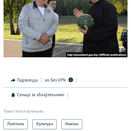
Падзяліцца
Без VPN
Сачыце за абнаўленьнямі
Тэмы гэтага артыкулу
Палітыка
Культура
Навіны