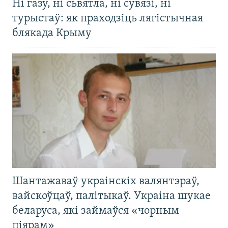
Ні газу, ні сьвятла, ні сувязі, ні
турыстаў: як праходзіць лягістычная
блякада Крыму
Шантажаваў украінскіх валянтэраў,
вайскоўцаў, палітыкаў. Украіна шукае
беларуса, які займаўся «чорным
піярам»