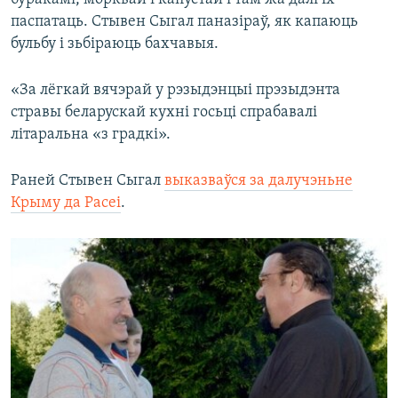
паспатаць. Стывен Сыгал паназіраў, як капаюць
бульбу і зьбіраюць бахчавыя.
«За лёгкай вячэрай у рэзыдэнцыі прэзыдэнта
стравы беларускай кухні госьці спрабавалі
літаральна «з градкі».
Раней Стывен Сыгал
выказваўся за далучэньне
Крыму да Расеі
.