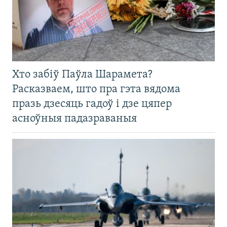
Хто забіў Паўла Шарамета?
Расказваем, што пра гэта вядома
празь дзесяць гадоў і дзе цяпер
асноўныя падазраваныя