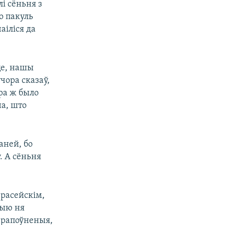
і сёньня з
о пакуль
аіліся да
це, нашы
чора сказаў,
ора ж было
на, што
аней, бо
. А сёньня
 расейскім,
цыю ня
перапоўненыя,