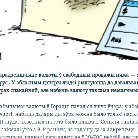
Гарадзеншчыне валюты ў свабодным продажы няма — я
русі. У абласным цэнтры людзі рыхтуюцца да дэвальва
рах спакайней, але набыць валюту таксама немагчым
абыцьцём валюты ў Горадні пачаліся яшчэ ўчора: у аб
я чэргі, набыць даляры ды эўра можна было толькі пасьля
 Праўда, ахвотных на гэта было няшмат. Сёньня раніца
займалі ўжо а 8-й раніцы, за гадзіну да іх адкрыцьця. 
туацыю, паднялі курс валют на 500-700 рублёў, але гэ