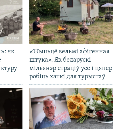
»: як
«Жыцьцё вельмі афігенная
е
штука». Як беларускі
уктуру
мільянэр страціў усё і цяпер
робіць хаткі для турыстаў