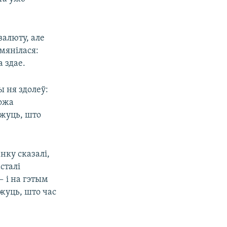
алюту, але
мянілася:
а здае.
ы ня здолеў:
можа
ажуць, што
нку сказалі,
асталі
— і на гэтым
ажуць, што час