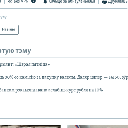
а
Без VPN
Сачыце за абнаўленьнямі
Друкаваць
кулу
Навіны
этую тэму
арыянт: «Шэрая пятніца»
ць 30%-ю камісію за пакупку валюты. Даляр цяпер — 14150, эў
нкам рэкамэндавана аслабіць курс рубля на 10%