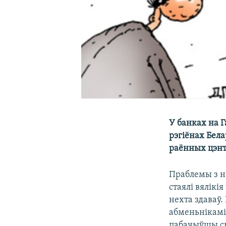
У банках на 
рэгіёнах Бела
раённых цэнт
Праблемы з н
стаялі вялікі
нехта здаваў.
абменьнікамі 
пабачыўшы сы