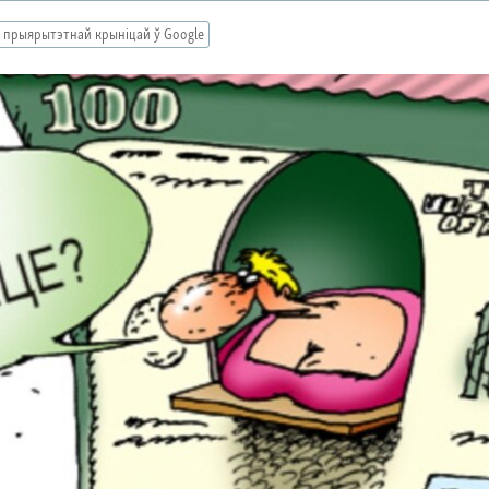
 прыярытэтнай крыніцай ў Google