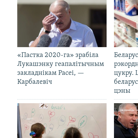
«Пастка 2020-га» зрабіла
Беларус
Лукашэнку геапалітычным
рэкорд
закладнікам Расеі, —
цукру. 
Карбалевіч
беларус
цэны