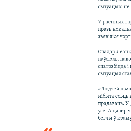
сытуацыю не 
У раённых га
празь некаль
зьявіліся чэрг
Спадар Леанід
паўсюль, паво
спатрэбіцца і
сытуацыя стал
«Людзей шмат 
нібыта ёсьць в
прадаваць. У 
усё. А цяпер 
бегчы ў краму