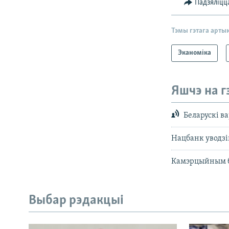
Падзяліцц
Тэмы гэтага арты
Эканоміка
Яшчэ на г
Беларускі в
Нацбанк уводзі
Камэрцыйным ба
Выбар рэдакцыі