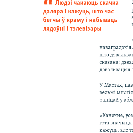
Людзі чакаюць скачка
даляра і кажуць, што час
бегчы ў краму і набываць
лядоўні і тэлевізары
наваградзкія 
што дэвальвац
сказана: дэва
дэвальвацыя а
У Мастах, пав
вельмі многія
раніцай у абм
«Канечне, усе
гэта значыць,
кажуць, але т