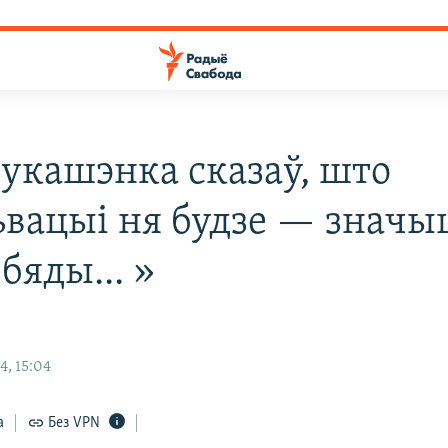
Лукашэнка сказаў, што
ьвацыі ня будзе — значы
бяды... »
4, 15:04
а
Без VPN