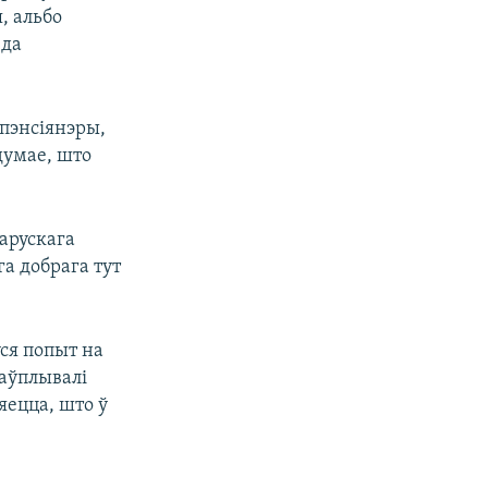
, альбо
 да
 пэнсіянэры,
думае, што
арускага
га добрага тут
ўся попыт на
аўплывалі
яецца, што ў