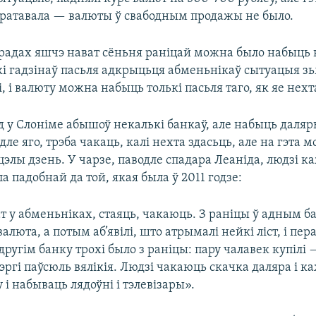
ратавала — валюты ў свабодным продажы не было.
радах яшчэ нават сёньня раніцай можна было набыць в
кі гадзінаў пасьля адкрыцьця абменьнікаў сытуацыя зь
і, і валюту можна набыць толькі пасьля таго, як яе нехт
 у Слоніме абышоў некалькі банкаў, але набыць даляр
дле яго, трэба чакаць, калі нехта здасьць, але на гэта 
 цэлы дзень. У чарзе, паводле спадара Леаніда, людзі к
а падобнай да той, якая была ў 2011 годзе:
у абменьніках, стаяць, чакаюць. З раніцы ў адным ба
алюта, а потым аб’явілі, што атрымалі нейкі ліст, і пер
другім банку трохі было з раніцы: пару чалавек купілі 
чэргі паўсюль вялікія. Людзі чакаюць скачка даляра і к
 і набываць лядоўні і тэлевізары».