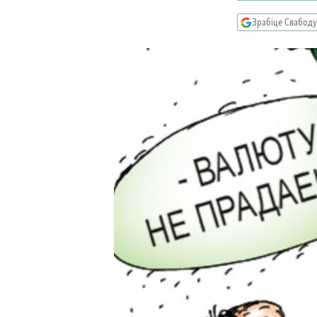
КАЛЯНДАР
НА ХВАЛЯХ СВАБОДЫ
Зрабіце Свабоду