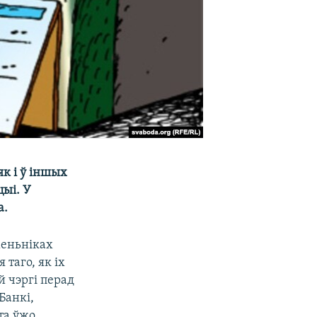
к і ў іншых
цыі. У
а.
меньніках
 таго, як іх
й чэргі перад
Банкі,
та ўжо