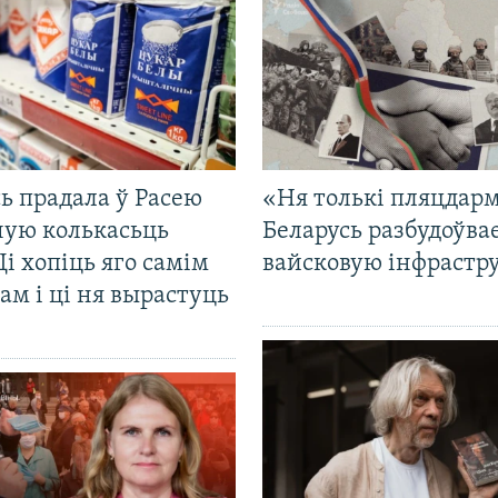
ь прадала ў Расею
«Ня толькі пляцдарм
ную колькасьць
Беларусь разбудоўва
Ці хопіць яго самім
вайсковую інфрастр
ам і ці ня вырастуць