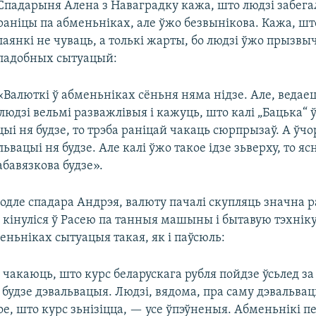
Спадарыня Алена з Наваградку кажа, што людзі забегал
раніцы па абменьніках, але ўжо безвынікова. Кажа, шт
лаянкі не чуваць, а толькі жарты, бо людзі ўжо прызвыч
падобных сытуацый:
«Валюткі ў абменьніках сёньня няма нідзе. Але, ведае
людзі вельмі разважлівыя і кажуць, што калі „Бацька“ ў
ыі ня будзе, то трэба раніцай чакаць сюрпрызаў. А ўч
львацыі ня будзе. Але калі ўжо такое ідзе зьверху, то яс
бавязкова будзе».
одле спадара Андрэя, валюту пачалі скупляць значна р
 кінуліся ў Расею па танныя машыны і бытавую тэхніку
еньніках сытуацыя такая, як і паўсюль:
 чакаюць, што курс беларускага рубля пойдзе ўсьлед за
 будзе дэвальвацыя. Людзі, вядома, пра саму дэвальва
ое, што курс зьнізіцца, — усе ўпэўненыя. Абменьнікі 