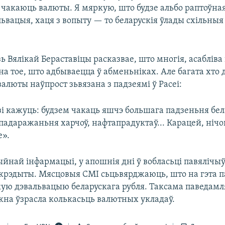
і чакаюць валюты. Я мяркую, што будзе альбо раптоўная
ьвацыя, хаця з вопыту — то беларускія ўлады схільныя
 Вялікай Бераставіцы расказвае, што многія, асабліва
а тое, што адбываецца ў абменьніках. Але багата хто 
алюты наўпрост зьвязана з падзеямі ў Расеі:
зі кажуць: будзем чакаць яшчэ большага падзеньня бел
і падаражаньня харчоў, нафтапрадуктаў... Карацей, нічо
е».
йнай інфармацыі, у апошнія дні ў вобласьці павялічы
крэдыты. Мясцовыя СМІ сьцьвярджаюць, што на гэта п
кую дэвальвацыю беларускага рубля. Таксама паведамл
жна ўзрасла колькасьць валютных укладаў.