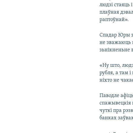
людзі стаяць 
плаўная дэвал
раптоўнай».
Спадар Юры зь
не зважаюць н
зьнікненьне в
«Ну што, люд
рубля, а там 
ніхто не чака
Паводле афіцы
спажывецкія 
чуткі пра рэз
банках заўва