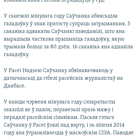
азнаямленьня і потым перададуць у суд.
У сьнежні мінулага году Саўчанка абвясьціла
галадоўку ў знак пратэсту супраць затрыманьня. 5
сакавіка адвакаты Саўчанкі паведамілі, што яна
вырашыла часткова прыпыніць галадоўку, якую
трымала больш за 80 дзён. 16 сакавіка яна аднавіла
галадоўку.
У Расеі Надзею Саўчанку абвінавачваюць у
датычнасьці да гібелі расейскіх журналістаў на
Данбасе.
У канцы чэрвеня мінулага году сэпаратысты
захапілі яе ў палон, перавезьлі празь мяжу і
перадалі расейскім сілавікам. Пасьля гэтага
Саўчанку ў Расеі ўзялі пад варту, і зь ліпеня 2014
году яна ўтрымліваецца ў маскоўскім СІЗА. Паводле