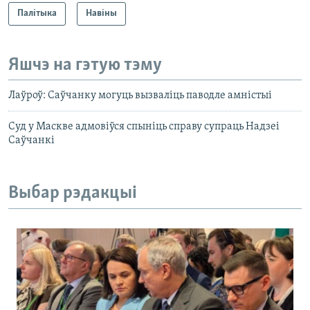
Палітыка
Навіны
Яшчэ на гэтую тэму
Лаўроў: Саўчанку могуць вызваліць паводле амністыі
Суд у Маскве адмовіўся спыніць справу супраць Надзеі
Саўчанкі
Выбар рэдакцыі