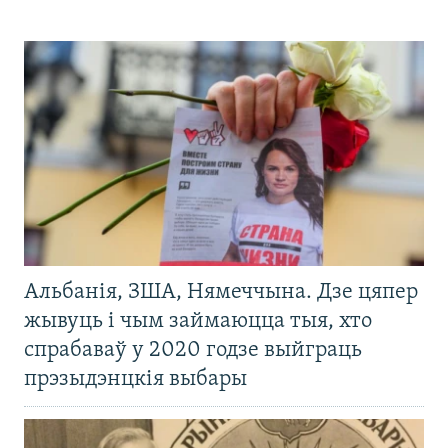
Альбанія, ЗША, Нямеччына. Дзе цяпер
жывуць і чым займаюцца тыя, хто
спрабаваў у 2020 годзе выйграць
прэзыдэнцкія выбары