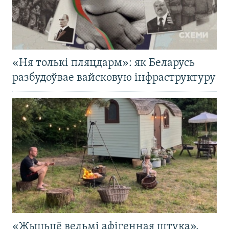
«Ня толькі пляцдарм»: як Беларусь
разбудоўвае вайсковую інфраструктуру
«Жыцьцё вельмі афігенная штука».