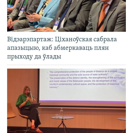
Відэарэпартаж: Ціханоўская сабрала
апазыцыю, каб абмеркаваць плян
прыходу да ўлады