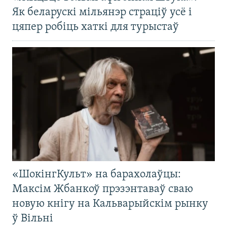
Як беларускі мільянэр страціў усё і
цяпер робіць хаткі для турыстаў
«ШокінгКульт» на барахолаўцы:
Максім Жбанкоў прэзэнтаваў сваю
новую кнігу на Кальварыйскім рынку
ў Вільні