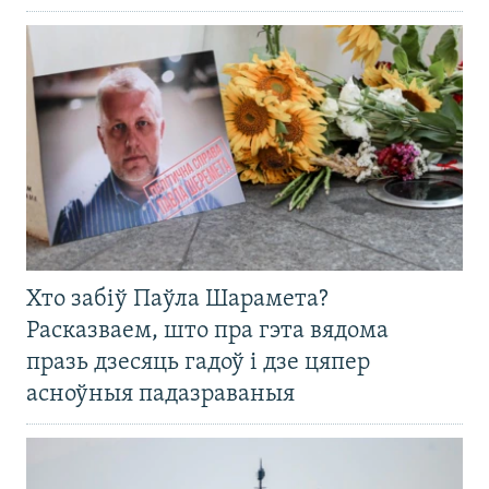
Хто забіў Паўла Шарамета?
Расказваем, што пра гэта вядома
празь дзесяць гадоў і дзе цяпер
асноўныя падазраваныя