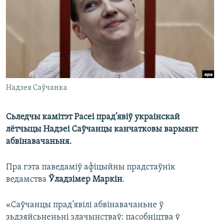
КУЛЬТУРА
МОВА
КАЛЯНДАР
НА ХВАЛЯХ СВАБОДЫ
Надзея Саўчанка
Сьледчы камітэт Расеі прад’явіў украінскай
лётчыцы Надзеі Саўчанцы канчатковы варыянт
абвінавачаньня.
Пра гэта паведаміў афіцыйны прадстаўнік
ведамства
Ўладзімер Маркін
.
«Саўчанцы прад’явілі абвінавачаньне ў
зьдзяйсьненьні злачынстваў: пасобніцтва ў