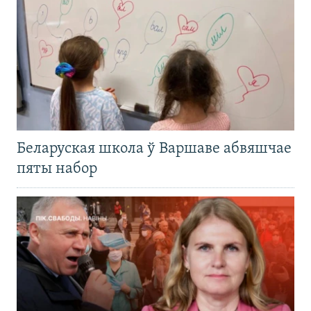
Беларуская школа ў Варшаве абвяшчае
пяты набор