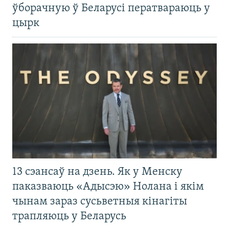
ўборачную ў Беларусі ператвараюць у
цырк
13 сэансаў на дзень. Як у Менску
паказваюць «Адысэю» Нолана і якім
чынам зараз сусьветныя кінагіты
трапляюць у Беларусь