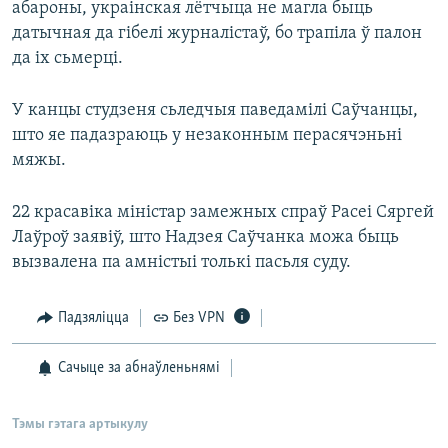
абароны, украінская лётчыца не магла быць
датычная да гібелі журналістаў, бо трапіла ў палон
да іх сьмерці.
У канцы студзеня сьледчыя паведамілі Саўчанцы,
што яе падазраюць у незаконным перасячэньні
мяжы.
22 красавіка міністар замежных спраў Расеі Сяргей
Лаўроў заявіў, што Надзея Саўчанка можа быць
вызвалена па амністыі толькі пасьля суду.
Падзяліцца
Без VPN
Сачыце за абнаўленьнямі
Тэмы гэтага артыкулу