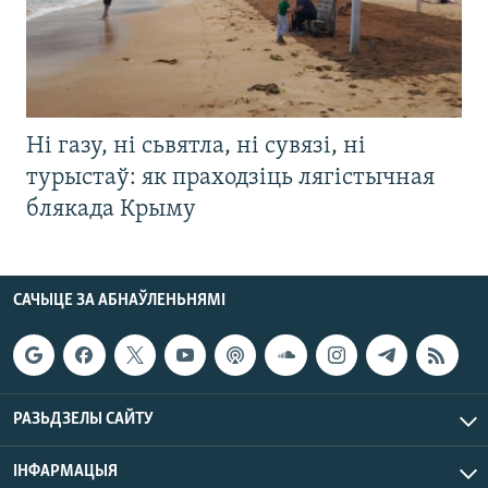
Ні газу, ні сьвятла, ні сувязі, ні
турыстаў: як праходзіць лягістычная
блякада Крыму
САЧЫЦЕ ЗА АБНАЎЛЕНЬНЯМІ
РАЗЬДЗЕЛЫ САЙТУ
ІНФАРМАЦЫЯ