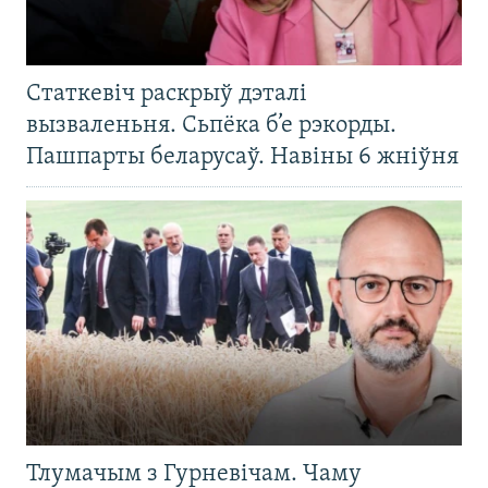
Статкевіч раскрыў дэталі
вызваленьня. Сьпёка б’е рэкорды.
Пашпарты беларусаў. Навіны 6 жніўня
Тлумачым з Гурневічам. Чаму