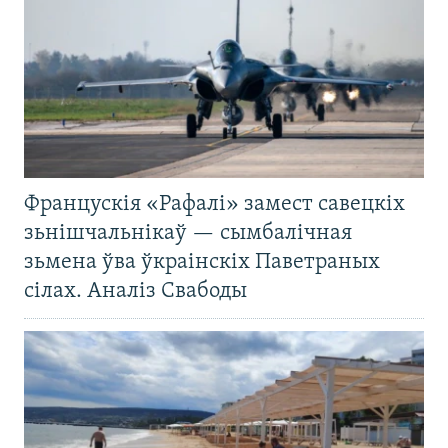
Францускія «Рафалі» замест савецкіх
зьнішчальнікаў — сымбалічная
зьмена ўва ўкраінскіх Паветраных
сілах. Аналіз Свабоды