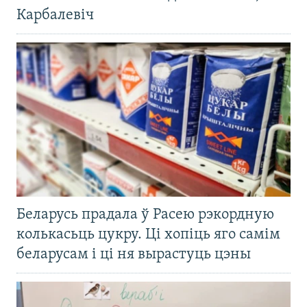
Карбалевіч
Беларусь прадала ў Расею рэкордную
колькасьць цукру. Ці хопіць яго самім
беларусам і ці ня вырастуць цэны