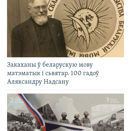
Закаханы ў беларускую мову
матэматык і сьвятар. 100 гадоў
Аляксандру Надсану