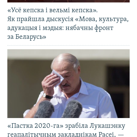
«Усё кепска і вельмі кепска».
Як прайшла дыскусія «Мова, культура,
адукацыя і мэдыя: нябачны фронт
за Беларусь»
«Пастка 2020-га» зрабіла Лукашэнку
геапалітычным закладнікам Расеі, —