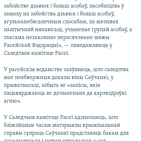
забойстве дзьвюх і больш асобаў, пасобніцтва ў
замаху на забойства дзьвюх і больш асобаў,
агульнанебясьпечным спосабам, па матывах
палітычнай нянавісьці, учыненае групай асобаў, а
таксама незаконнае перасячэньне мяжы
Расейскай Фэдэрацыі», — паведамляюць у
Сьледчым камітэце Расеі.
У расейскім ведамстве заяўляюць, што сьледзтва
мае неабвержныя доказы віны Саўчанкі, у
прыватнасьці, нібыта яе «запісы, якія
пацьвярджаюць яе дачыненьне да карэкціроўкі
агню».
У Сьледчым камітэце Расеі адзначаюць, што
бліжэйшым часам матэрыялы крымінальнай
справы супраць Саўчанкі прадставяць бакам для