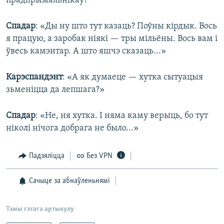
прадпрымальнікаў?
Спадар
: «Ды ну што тут казаць? Поўны кірдык. Вось
я працую, а заробак ніякі — тры мільёны. Вось вам і
ўвесь камэнтар. А што яшчэ сказаць...»
Карэспандэнт
: «А як думаеце — хутка сытуацыя
зьменіцца да лепшага?»
Спадар
: «Не, ня хутка. І няма каму верыць, бо тут
ніколі нічога добрага не было...»
Падзяліцца
Без VPN
Сачыце за абнаўленьнямі
Тэмы гэтага артыкулу