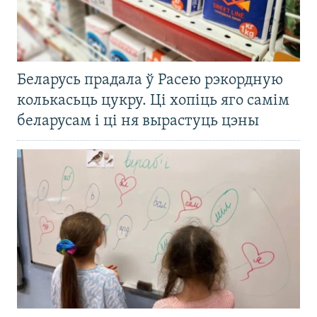
Беларусь прадала ў Расею рэкордную
колькасьць цукру. Ці хопіць яго самім
беларусам і ці ня вырастуць цэны