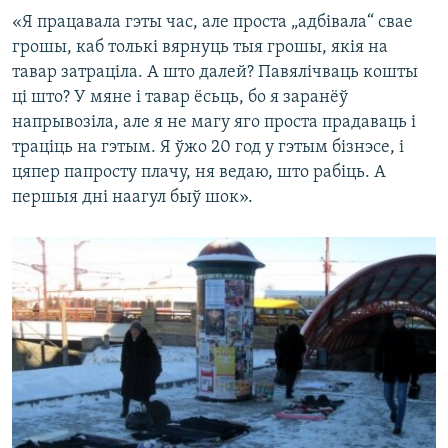
«Я працавала гэты час, але проста „адбівала“ свае
грошы, каб толькі вярнуць тыя грошы, якія на
тавар затраціла. А што далей? Павялічваць кошты
ці што? У мяне і тавар ёсьць, бо я заранёў
напрывозіла, але я не магу яго проста прадаваць і
траціць на гэтым. Я ўжо 20 год у гэтым бізнэсе, і
цяпер папросту плачу, ня ведаю, што рабіць. А
першыя дні наагул быў шок».