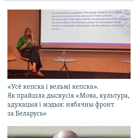
«Усё кепска і вельмі кепска».
Як прайшла дыскусія «Мова, культура,
адукацыя і мэдыя: нябачны фронт
за Беларусь»