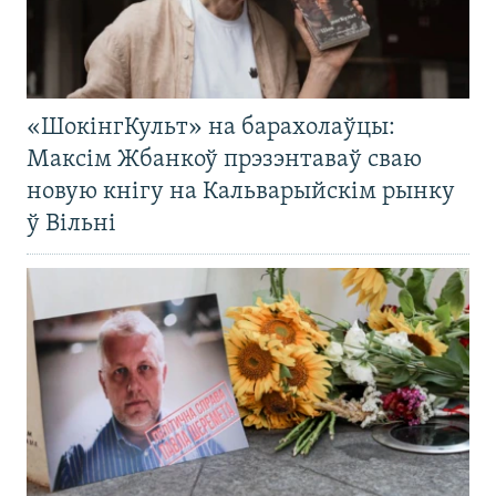
«ШокінгКульт» на барахолаўцы:
Максім Жбанкоў прэзэнтаваў сваю
новую кнігу на Кальварыйскім рынку
ў Вільні