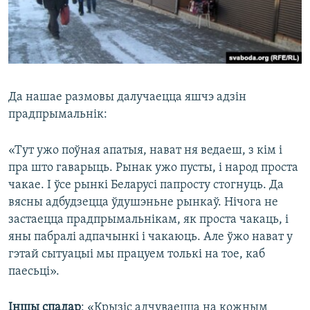
Да нашае размовы далучаецца яшчэ адзін
прадпрымальнік:
«Тут ужо поўная апатыя, нават ня ведаеш, з кім і
пра што гаварыць. Рынак ужо пусты, і народ проста
чакае. І ўсе рынкі Беларусі папросту стогнуць. Да
вясны адбудзецца ўдушэньне рынкаў. Нічога не
застаецца прадпрымальнікам, як проста чакаць, і
яны пабралі адпачынкі і чакаюць. Але ўжо нават у
гэтай сытуацыі мы працуем толькі на тое, каб
паесьці».
Іншы спадар
: «Крызіс адчуваецца на кожным