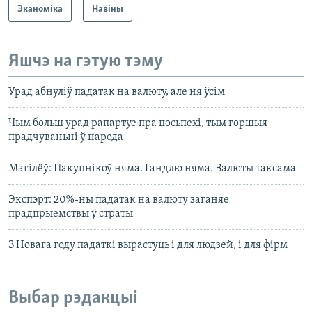
Эканоміка
Навіны
Яшчэ на гэтую тэму
Урад абнуліў падатак на валюту, але ня ўсім
Чым больш урад рапартуе пра посьпехі, тым горшыя
прадчуваньні ў народа
Магілёў: Пакупнікоў няма. Гандлю няма. Валюты таксама
Экспэрт: 20%-ны падатак на валюту заганяе
прадпрыемствы ў страты
З Новага году падаткі вырастуць і для людзей, і для фірм
Выбар рэдакцыі