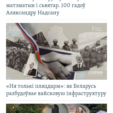
матэматык і сьвятар. 100 гадоў
Аляксандру Надсану
«Ня толькі пляцдарм»: як Беларусь
разбудоўвае вайсковую інфраструктуру