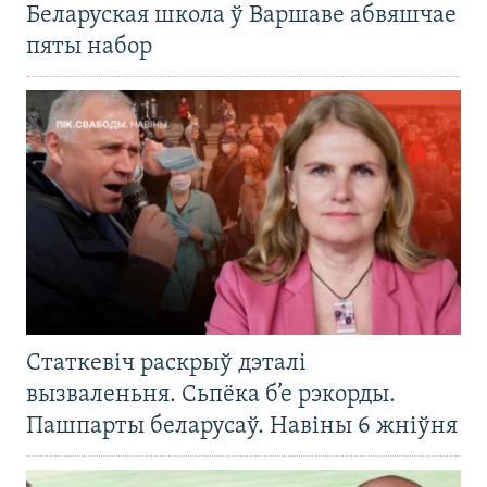
Беларуская школа ў Варшаве абвяшчае
пяты набор
Статкевіч раскрыў дэталі
вызваленьня. Сьпёка б’е рэкорды.
Пашпарты беларусаў. Навіны 6 жніўня