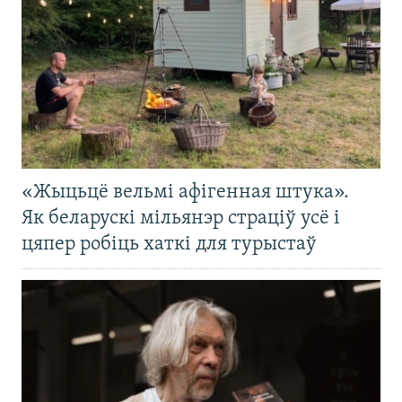
«Жыцьцё вельмі афігенная штука».
Як беларускі мільянэр страціў усё і
цяпер робіць хаткі для турыстаў