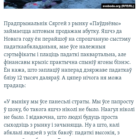
Прадпрымальнік Сяргей з рынку «Паўднёвы»
займаецца аптовым продажам абутку. Яшчэ да
Новага году ён перайшоў на спрошчаную сыстэму
падаткаабкладаньня, мае ўсе належныя
сэртыфікаты і плаціць падаткі паквартальна, але
фінансавы крызіс практычна спыніў ягоны бізнэс.
Ён кажа, што заплаціў наперад дзяржаве падаткаў
блізу 12 тысяч даляраў. А цяпер нічога ня можа
прадаць:
«У выніку мы ўсе панесьлі страты. Мы ўсе папросту
ў шоку, бо такога яшчэ ніколі не было. Наагул ніколі
не было. І відавочна, што людзі будуць проста
сыходзіць з рынку і зачыняцца. Ну а што, калі
абклалі людзей з усіх бакоў: падаткі высокія, з