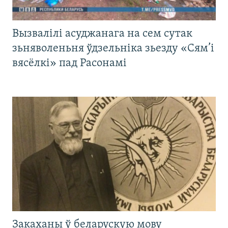
Вызвалілі асуджанага на сем сутак
зьняволеньня ўдзельніка зьезду «Сям’і
вясёлкі» пад Расонамі
Закаханы ў беларускую мову