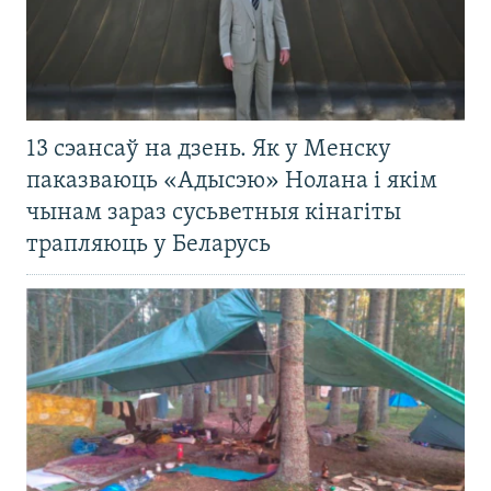
13 сэансаў на дзень. Як у Менску
паказваюць «Адысэю» Нолана і якім
чынам зараз сусьветныя кінагіты
трапляюць у Беларусь