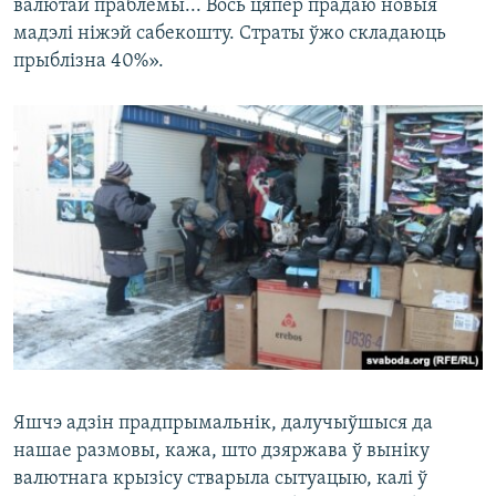
валютай праблемы... Вось цяпер прадаю новыя
мадэлі ніжэй сабекошту. Страты ўжо складаюць
прыблізна 40%».
Яшчэ адзін прадпрымальнік, далучыўшыся да
нашае размовы, кажа, што дзяржава ў выніку
валютнага крызісу стварыла сытуацыю, калі ў