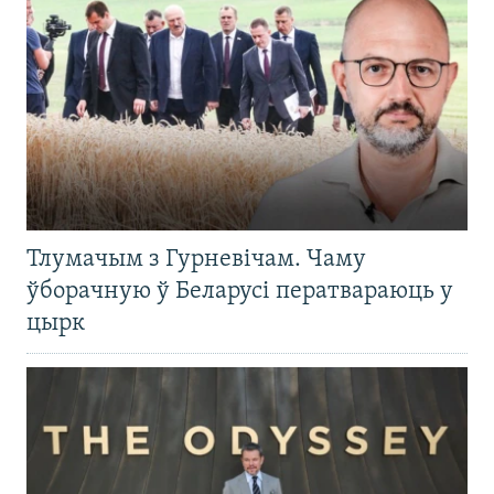
Тлумачым з Гурневічам. Чаму
ўборачную ў Беларусі ператвараюць у
цырк