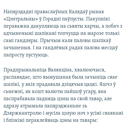
Напярэдадні праваслаўных Калядаў рынак
«Цэнтральны» ў Горадні паўпусты. Пакупнікі
пераважна дакупляюць на сьвяты харчы, а побач з
адчыненымі шапікамі топчуцца на марозе толькі
самі гандляры. Прычым каля паловы шапікаў
зачыненыя. І на гандлёвых радах палова месцаў
папросту пустуюць.
Прадпрымальніца Валянціна, хвалюючыся,
распавядае, што вымушаная была зачыніць свае
шапікі, у якіх прадавала дзіцячыя цацкі. Яшчэ ў
сьнежні, як кошт валюты пайшоў угару, яна
паспрабавала падняць цэны на свой тавар, але
адразу атрымала папярэджаньне зь
Дзяржкантролю і мусіла цэлую ноч з усімі сваякамі
і блізкімі пераклейваць цэны на тавары: