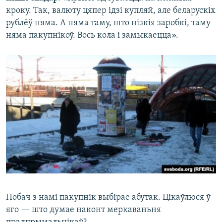
кроку. Так, валюту цяпер ідзі купляй, але беларускіх
рублёў няма. А няма таму, што нізкія заробкі, таму
няма пакупнікоў. Вось кола і замыкаецца».
Побач з намі пакупнік выбірае абутак. Цікаўлюся ў
яго — што думае наконт меркаваньня