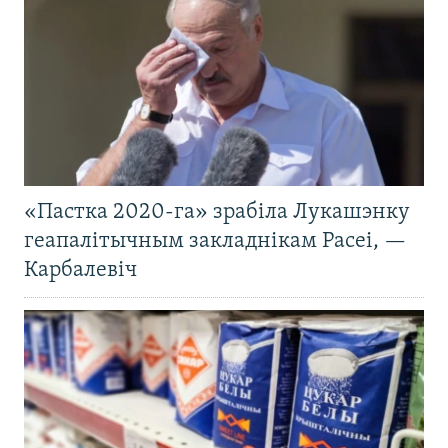
«Пастка 2020-га» зрабіла Лукашэнку
геапалітычным закладнікам Расеі, —
Карбалевіч