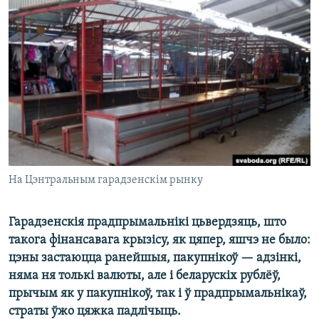
КУЛЬТУРА
МОВА
КАЛЯНДАР
НА ХВАЛЯХ СВАБОДЫ
На Цэнтральным гарадзенскім рынку
Гарадзенскія прадпрымальнікі цьвердзяць, што
такога фінансавага крызісу, як цяпер, яшчэ не было:
цэны застаюцца ранейшыя, пакупнікоў — адзінкі,
няма ня толькі валюты, але і беларускіх рублёў,
прычым як у пакупнікоў, так і ў прадпрымальнікаў,
страты ўжо цяжка падлічыць.