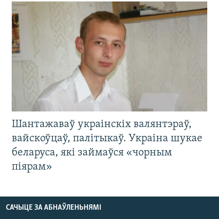
Шантажаваў украінскіх валянтэраў,
вайскоўцаў, палітыкаў. Украіна шукае
беларуса, які займаўся «чорным
піярам»
САЧЫЦЕ ЗА АБНАЎЛЕНЬНЯМІ