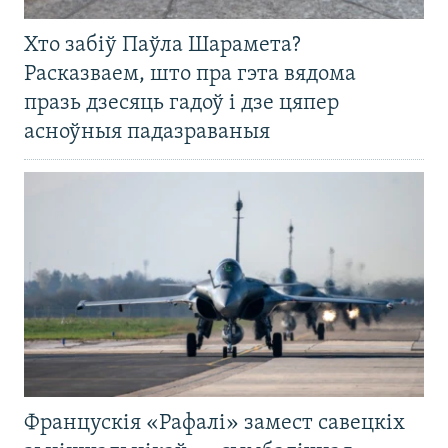
Хто забіў Паўла Шарамета?
Расказваем, што пра гэта вядома
празь дзесяць гадоў і дзе цяпер
асноўныя падазраваныя
Францускія «Рафалі» замест савецкіх