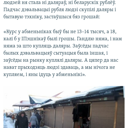
людзей ня стала ні даляраў, ні беларускіх рублёў.
Падчас дэвальвацыі рубля людзі скупілі даляры і
бытавую тэхніку, застаўшыся бяз грошай:
«Курс у абменьніках быў бы не 13–14 тысяч, а 18,
калі б у ІПэшнікаў былі грошы. Гандлю няма, і нам
няма за што купляць даляры. Заўсёды падчас
былых дэвальвацыяў сытуацыя была іншая, і
заўсёды на рынку куплялі даляры. А цяпер да нас
нават прыходзяць людзі здаваць, а мы нічога не
купляем, і яны ідуць у абменьнікі».