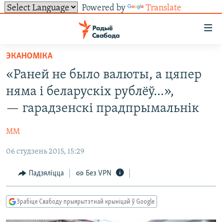
Powered by
Translate
Лінкі
ўнівэрсальнага
доступу
ЭКАНОМІКА
НАВІНЫ
Перайсьці
«Раней не было валюты, а цяпер
да
ТОЛЬКІ НА СВАБОДЗЕ
УСЕ НАВІНЫ
няма і беларускіх рублёў...»,
галоўнага
СУВЯЗЬ
ВІДЭА І ФОТА
ТЭСТЫ
зьместу
— гарадзенскі прадпрымальнік
Перайсьці
ПАДПІСАЦЦА
ЛЮДЗІ
БЛОГІ
АБЫСЬЦІ БЛЯКАВАНЬНЕ
да
ММ
ПАЛІТЫКА
ГІСТОРЫЯ НА СВАБОДЗЕ
ПАДЗЯЛІЦЦА ІНФАРМАЦЫЯЙ
RSS
галоўнай
САЧЫЦЕ ЗА АБНАЎЛЕНЬНЯМІ
06 студзень 2015, 15:29
навігацыі
ЭКАНОМІКА
ПАДКАСТЫ
ПАДКАСТЫ
Перайсьці
ВАЙНА
КНІГІ
FACEBOOK
Падзяліцца
Без VPN
да
БЕЛАРУСЫ НА ВАЙНЕ
АЎДЫЁКНІГІ
TWITTER
пошуку
Зрабіце Свабоду прыярытэтнай крыніцай ў Google
ПАЛІТВЯЗЬНІ
PREMIUM
Усе сайты РС/РСЭ