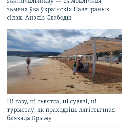
зьнішчальнікаў — сымбалічная
зьмена ўва ўкраінскіх Паветраных
сілах. Аналіз Свабоды
Ні газу, ні сьвятла, ні сувязі, ні
турыстаў: як праходзіць лягістычная
блякада Крыму