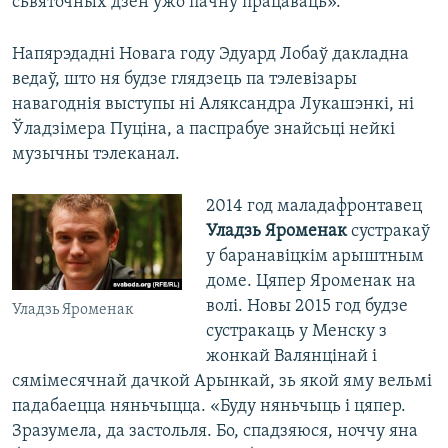
сьвяточных дзён ужо пачну працаваць».
Напярэдадні Новага году Эдуард Лобаў дакладна
ведаў, што ня будзе глядзець па тэлевізары
навагоднія выступы ні Аляксандра Лукашэнкі, ні
Ўладзімера Пуціна, а паспрабуе знайсьці нейкі
музычны тэлеканал.
2014 год маладафронтавец
Уладзь Яроменак
сустракаў
у баранавіцкім арыштным
доме. Цяпер Яроменак на
волі. Новы 2015 год будзе
Уладзь Яроменак
сустракаць у Менску з
жонкай Валянцінай і
сямімесячнай дачкой Арынкай, зь якой яму вельмі
падабаецца няньчыцца. «Буду няньчыць і цяпер.
Зразумела, да застольля. Бо, спадзяюся, ноччу яна