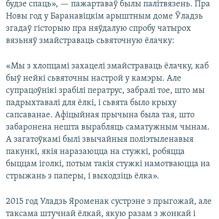
будзе спаць», — пажартаваў былы палітвязень. Пра
Новы год у Баранавіцкім арыштным доме Ўладзь
згадаў гісторыю пра няўдалую спробу чатырох
вязьняў змайстраваць сьвяточную ёлачку:
«Мы з хлопцамі захацелі змайстраваць ёлачку, каб
быў нейкі сьвяточны настрой у камэры. Але
супрацоўнікі зрабілі ператрус, забралі тое, што мы
падрыхтавалі для ёлкі, і сьвята было крыху
сапсаванае. Афіцыйная прычына была тая, што
забаронена нешта вырабляць саматужным чынам.
А загатоўкамі былі звычайныя поліэтыленавыя
пакункі, якія наразаюцца на стужкі, робяцца
быццам іголкі, потым такія стужкі намотваюцца на
стрыжань з паперы, і выходзіць ёлка».
2015 год Уладзь Яроменак сустрэне з прыгожай, але
таксама штучнай ёлкай, якую разам з жонкай і