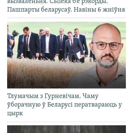
вызваленьня. Сьпёка б’е рэкорды.
Пашпарты беларусаў. Навіны 6 жніўня
Тлумачым з Гурневічам. Чаму
ўборачную ў Беларусі ператвараюць у
цырк