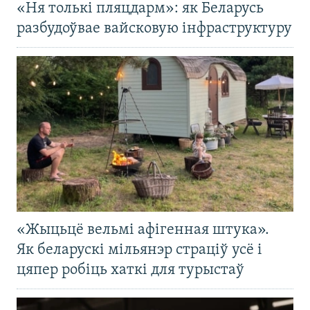
«Ня толькі пляцдарм»: як Беларусь
разбудоўвае вайсковую інфраструктуру
«Жыцьцё вельмі афігенная штука».
Як беларускі мільянэр страціў усё і
цяпер робіць хаткі для турыстаў