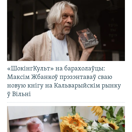
«ШокінгКульт» на барахолаўцы:
Максім Жбанкоў прэзэнтаваў сваю
новую кнігу на Кальварыйскім рынку
ў Вільні