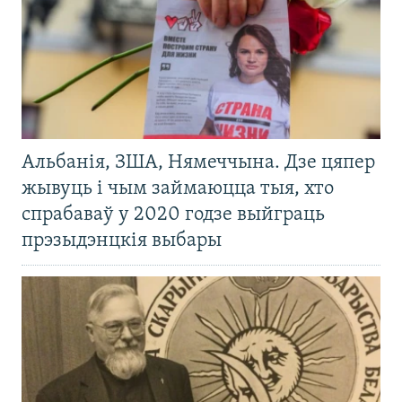
Альбанія, ЗША, Нямеччына. Дзе цяпер
жывуць і чым займаюцца тыя, хто
спрабаваў у 2020 годзе выйграць
прэзыдэнцкія выбары