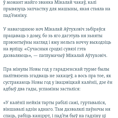
ў момант майго званка Мікалай чакаў, калі
прывязуць запчастку для машыны, якая стаяла на
пад’ёмніку.
У навагоднюю ноч Мікалай Аўтуховіч зьбіраўся
працаваць з дому, бо зь яго дагэтуль ня зьняты
прэвэнтыўны нагляд і яму нельга ноччу выходзіць
на вуліцу. «Сучасныя сродкі сувязі гэта
дазваляюць», — патлумачыў Мікалай Аўтуховіч.
Пра мінулы Новы год у гарадзенскай турме былы
палітвязень згадваць не захацеў, а вось пра тое, як
сустракаюць Новы год у івацэвіцкай калёніі, дзе ён
адбыў два гады, успаміны засталіся:
«У калёніі нейкія тарты рабілі самі, гуртаваліся,
віншавалі адзін аднаго. Там дазвалялі паўночы ня
спаць, рабіць канцэрт, і пад’ём быў на гадзіну ці