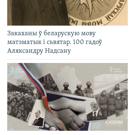
Закаханы ў беларускую мову
матэматык і сьвятар. 100 гадоў
Аляксандру Надсану