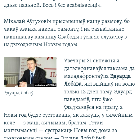
дзьве пазьней. Вось і ўсе асаблівасьці».
Мікалай Аўтуховіч прысьпешыў нашу размову, бо
чакаў званка наконт рамонту, і на разьвітаньне
павіншаваў каманду Свабоды і ўсіх яе слухачоў з
надыходзячым Новым годам.
Увечары 31 сьнежня я
датэлефанаваўся таксама да
маладафронтаўца
Эдуарда
Лобава
, які выйшаў на волю
толькі 12 дзён таму. Эдуард
Эдуард Лобаў
паведаміў, што ўжо
ўладкаваўся на працу, а
Новы год будзе сустракаць, як кажуць, у сямейным
коле — з маці, айчымам, братам. Гэтай
магчымасьці — сустракаць Новы год дома за
сьвяточным сталом — Эдуард Лобаў быў