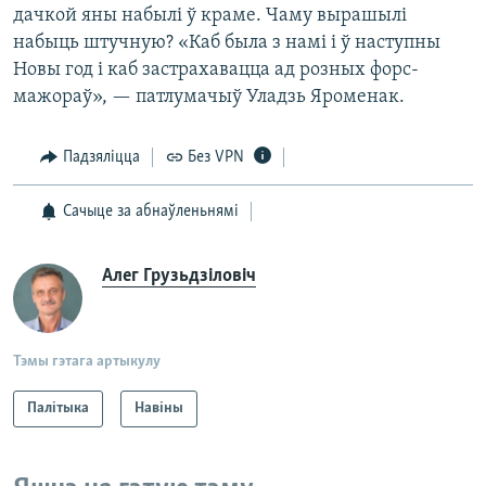
дачкой яны набылі ў краме. Чаму вырашылі
набыць штучную? «Каб была з намі і ў наступны
Новы год і каб застрахавацца ад розных форс-
мажораў», — патлумачыў Уладзь Яроменак.
Падзяліцца
Без VPN
Сачыце за абнаўленьнямі
Алег Грузьдзіловіч
Тэмы гэтага артыкулу
Палітыка
Навіны