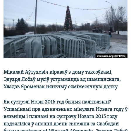
КУЛЬТУРА
МОВА
КАЛЯНДАР
НА ХВАЛЯХ СВАБОДЫ
Мікалай Аўтуховіч кіраваў з дому таксоўкамі,
Эдуард Лобаў мусіў устрымацца ад шампанскага,
Уладзь Яроменак няньчыў сямімесячную дачку
Як сустрэлі Новы 2015 год былыя палітвязьні?
Успамінамі пра адзначэньне мінулага Новага году ў
вязьніцы і плянамі на сустрэчу Новага 2015 году
падзяліліся ў апошні дзень сьнежня са Свабодай