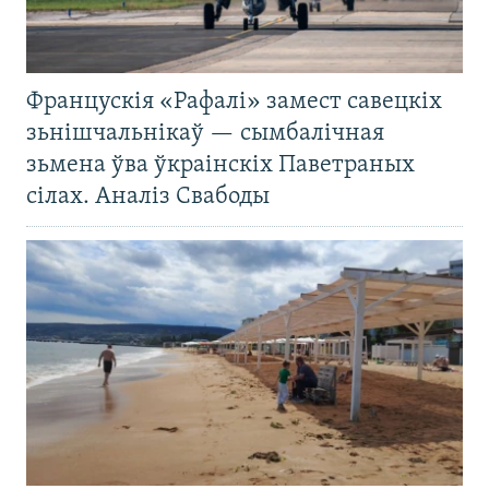
Францускія «Рафалі» замест савецкіх
зьнішчальнікаў — сымбалічная
зьмена ўва ўкраінскіх Паветраных
сілах. Аналіз Свабоды