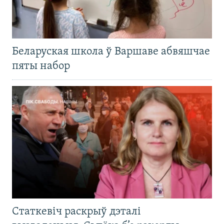
Беларуская школа ў Варшаве абвяшчае
пяты набор
Статкевіч раскрыў дэталі