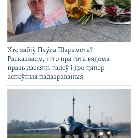
Хто забіў Паўла Шарамета?
Расказваем, што пра гэта вядома
празь дзесяць гадоў і дзе цяпер
асноўныя падазраваныя