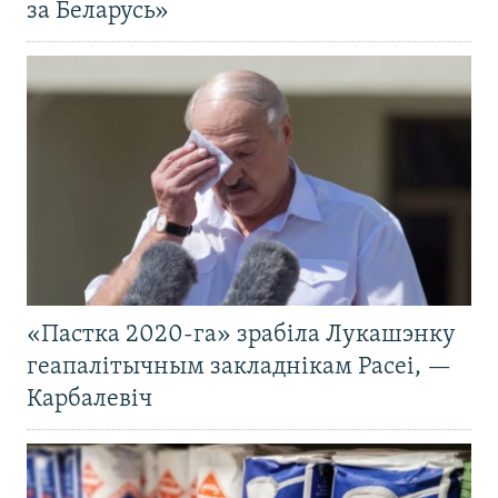
за Беларусь»
«Пастка 2020-га» зрабіла Лукашэнку
геапалітычным закладнікам Расеі, —
Карбалевіч