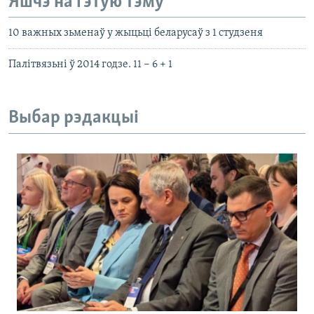
Яшчэ на гэтую тэму
10 важных зьменаў у жыцьці беларусаў з 1 студзеня
Палітвязьні ў 2014 годзе. 11 − 6 + 1
Выбар рэдакцыі