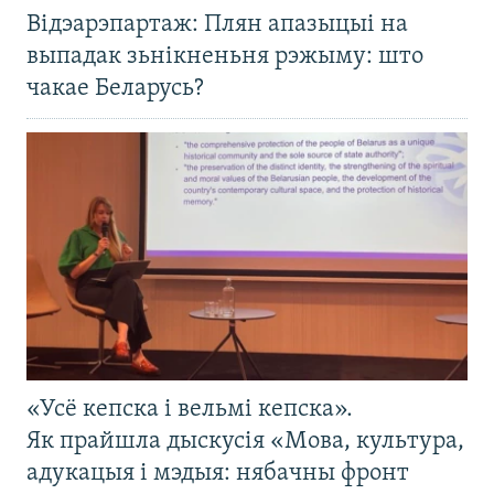
Відэарэпартаж: Плян апазыцыі на
выпадак зьнікненьня рэжыму: што
чакае Беларусь?
«Усё кепска і вельмі кепска».
Як прайшла дыскусія «Мова, культура,
адукацыя і мэдыя: нябачны фронт