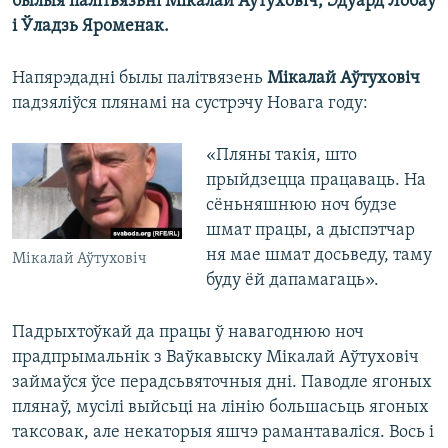
былыя палітвязьні Мікалай Аўтуховіч, Эдуард Лобаў
і Ўладзь Яроменак.
Напярэдадні былы палітвязень
Мікалай Аўтуховіч
падзяліўся плянамі на сустрэчу Новага году:
«Пляны такія, што
прыйдзецца працаваць. На
сёньняшнюю ноч будзе
шмат працы, а дыспэтчар
ня мае шмат досьведу, таму
Мікалай Аўтуховіч
буду ёй дапамагаць».
Падрыхтоўкай да працы ў навагоднюю ноч
прадпрымальнік з Ваўкавыску Мікалай Аўтуховіч
займаўся ўсе перадсьвяточныя дні. Паводле ягоных
плянаў, мусілі выйсьці на лінію большасьць ягоных
таксовак, але некаторыя яшчэ рамантаваліся. Вось і