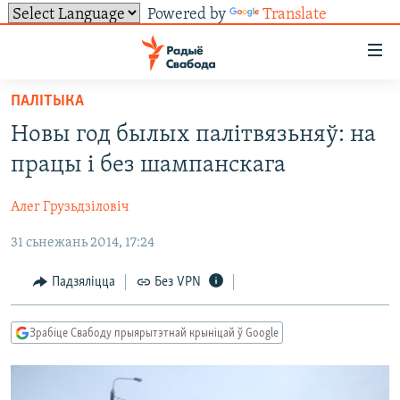
Powered by
Translate
Лінкі
ўнівэрсальнага
доступу
ПАЛІТЫКА
НАВІНЫ
Перайсьці
Новы год былых палітвязьняў: на
да
ТОЛЬКІ НА СВАБОДЗЕ
УСЕ НАВІНЫ
працы і без шампанскага
галоўнага
СУВЯЗЬ
ВІДЭА І ФОТА
ТЭСТЫ
зьместу
Алег Грузьдзіловіч
Перайсьці
ПАДПІСАЦЦА
ЛЮДЗІ
БЛОГІ
АБЫСЬЦІ БЛЯКАВАНЬНЕ
да
31 сьнежань 2014, 17:24
ПАЛІТЫКА
ГІСТОРЫЯ НА СВАБОДЗЕ
ПАДЗЯЛІЦЦА ІНФАРМАЦЫЯЙ
RSS
галоўнай
САЧЫЦЕ ЗА АБНАЎЛЕНЬНЯМІ
навігацыі
ЭКАНОМІКА
ПАДКАСТЫ
ПАДКАСТЫ
Падзяліцца
Без VPN
Перайсьці
ВАЙНА
КНІГІ
FACEBOOK
да
Зрабіце Свабоду прыярытэтнай крыніцай ў Google
БЕЛАРУСЫ НА ВАЙНЕ
АЎДЫЁКНІГІ
TWITTER
пошуку
ПАЛІТВЯЗЬНІ
PREMIUM
Усе сайты РС/РСЭ