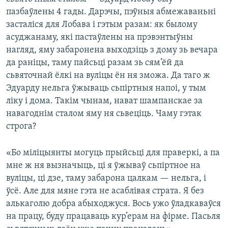
пазбаўлены 4 гады. Дарэчы, пэўныя абмежаваньні
засталіся для Лобава і гэтым разам: як былому
асуджанаму, які пастаўлены на прэвэнтыўны
нагляд, яму забаронена выходзіць з дому зь вечара
да раніцы, таму пайсьці разам зь сям’ёй да
сьвяточнай ёлкі на вуліцы ён ня зможа. Да таго ж
Эдуарду нельга ўжываць сьпіртныя напоі, у тым
ліку і дома. Такім чынам, нават шампанскае за
навагоднім сталом яму ня сьвеціць. Чаму гэтак
строга?
«Бо міліцыянты могуць прыйсьці для праверкі, а па
мне ж ня вызначыць, ці я ўжываў сьпіртное на
вуліцы, ці дзе, таму забарона цалкам — нельга, і
ўсё. Але для мяне гэта не асаблівая страта. Я без
алькаголю добра абыходжуся. Вось ужо ўладкаваўся
на працу, буду працаваць кур’ерам на фірме. Пасьля