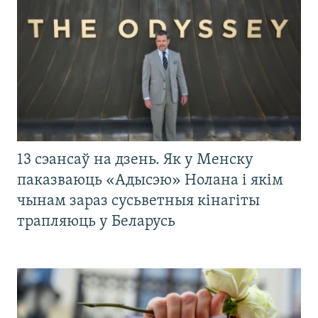
13 сэансаў на дзень. Як у Менску
паказваюць «Адысэю» Нолана і якім
чынам зараз сусьветныя кінагіты
трапляюць у Беларусь