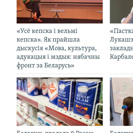
«Усё кепска і вельмі
«Пастка
кепска». Як прайшла
Лукашэ
дыскусія «Мова, культура,
закладн
адукацыя і мэдыя: нябачны
Карбал
фронт за Беларусь»