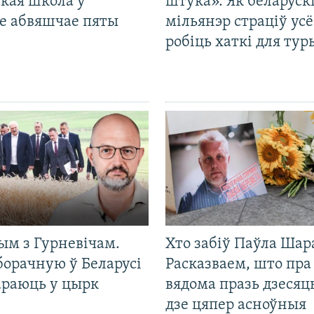
кая школа ў
штука». Як беларуск
е абвяшчае пяты
мільянэр страціў усё
робіць хаткі для тур
ым з Гурневічам.
Хто забіў Паўла Шар
борачную ў Беларусі
Расказваем, што пра
араюць у цырк
вядома празь дзесяць
дзе цяпер асноўныя