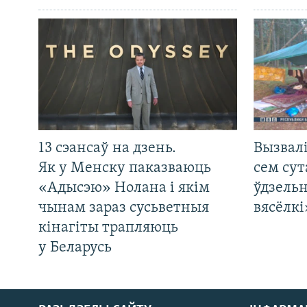
13 сэансаў на дзень.
Вызвалі
Як у Менску паказваюць
сем сут
«Адысэю» Нолана і якім
ўдзельн
чынам зараз сусьветныя
вясёлкі
кінагіты трапляюць
у Беларусь