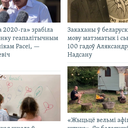
 2020-га» зрабіла
Закаханы ў беларус
нку геапалітычным
мову матэматык і сь
ікам Расеі, —
100 гадоў Аляксандр
евіч
Надсану
«Жыцьцё вельмі афі