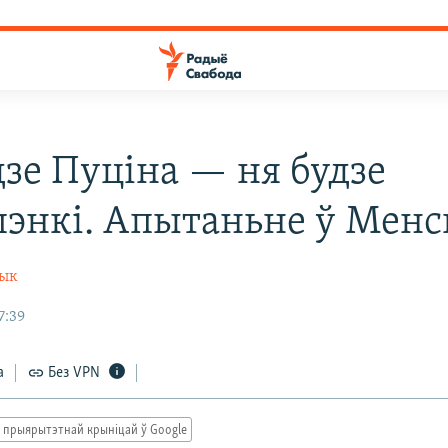
дзе Пуціна — ня будзе
энкі. Апытаньне ў Менс
чык
7:39
а
Без VPN
 прыярытэтнай крыніцай ў Google