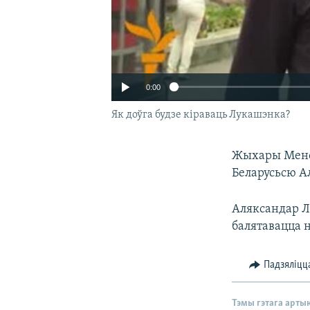
0:00
Як доўга будзе кіраваць Лукашэнка?
Жыхары Менск
Беларусьсю А
Аляксандар Лу
балятавацца н
Падзяліцц
Тэмы гэтага арты