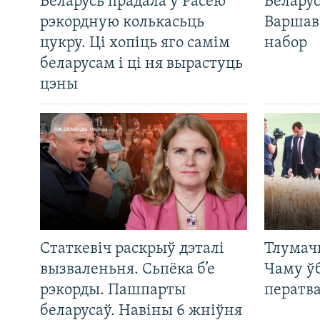
Беларусь прадала ў Расею
Беларус
рэкордную колькасьць
Варшав
цукру. Ці хопіць яго самім
набор
беларусам і ці ня вырастуць
цэны
Статкевіч раскрыў дэталі
Тлумач
вызваленьня. Сьпёка б’е
Чаму ў
рэкорды. Пашпарты
ператв
беларусаў. Навіны 6 жніўня