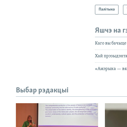
Палітыка
Яшчэ на г
Каго вы бачыце
Хай прэзыдэнта
«Амэрыка — вял
Выбар рэдакцыі