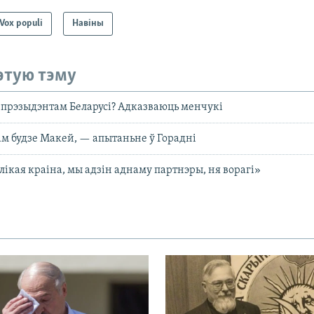
Vox populi
Навіны
этую тэму
 прэзыдэнтам Беларусі? Адказваюць менчукі
м будзе Макей, — апытаньне ў Горадні
ікая краіна, мы адзін аднаму партнэры, ня ворагі»