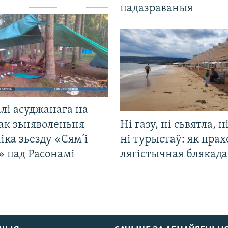
падазраваныя
лі асуджанага на
ак зьняволеньня
Ні газу, ні сьвятла, н
іка зьезду «Сям’і
ні турыстаў: як прах
» пад Расонамі
лягістычная блякад