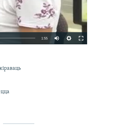
1:55
EMBED
SHARE
кіраваць
ецца