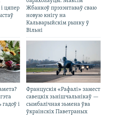
і
барахолаўцы: Максім
 і цяпер
Жбанкоў прэзэнтаваў сваю
ыстаў
новую кнігу на
Кальварыйскім рынку ў
Вільні
амета?
Францускія «Рафалі» замест
 гэта
савецкіх зьнішчальнікаў —
 гадоў і
сымбалічная зьмена ўва
ўкраінскіх Паветраных