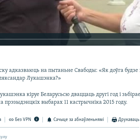
у адказваюць на пытаньне Свабоды: «Як доўга будзе 
ляксандар Лукашэнка?»
кашэнка кіруе Беларусьсю дваццаць другі год і зьбіра
а прэзыдэнцкіх выбарах 11 кастрычніка 2015 году.
а
Без VPN
Сачыце за абнаўленьнямі
Друкаваць
кулу