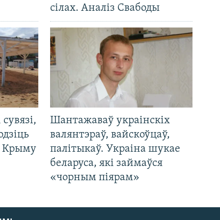
сілах. Аналіз Свабоды
і сувязі,
Шантажаваў украінскіх
одзіць
валянтэраў, вайскоўцаў,
а Крыму
палітыкаў. Украіна шукае
беларуса, які займаўся
«чорным піярам»