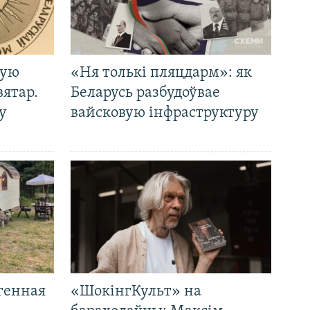
кую
«Ня толькі пляцдарм»: як
вятар.
Беларусь разбудоўвае
у
вайсковую інфраструктуру
генная
«ШокінгКульт» на