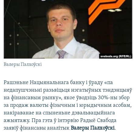
КУЛЬТУРА
МОВА
КАЛЯНДАР
НА ХВАЛЯХ СВАБОДЫ
Валеры Палхоўскі
Рашэньне Нацыянальнага банку і ўраду «па
недапушчэньні разьвіцьця нэгатыўных тэндэнцыяў
на фінансавым рынку», якое ўводзіць 30%-ны збор
за продаж валюты фізычным і юрыдычным асобам,
накіраванае на спыненьне дэвальвацыйнага
ажыятажу. Пра гэта ў інтэрвію Радыё Свабода
заявіў фінансавы аналітык
Валеры Палхоўскі
.