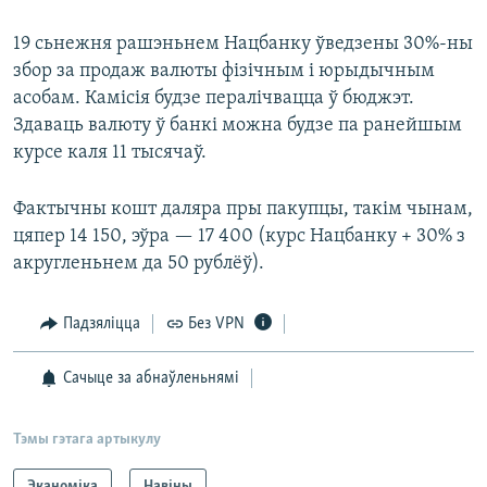
19 сьнежня рашэньнем Нацбанку ўведзены 30%-ны
збор за продаж валюты фізічным і юрыдычным
асобам. Камісія будзе пералічвацца ў бюджэт.
Здаваць валюту ў банкі можна будзе па ранейшым
курсе каля 11 тысячаў.
Фактычны кошт даляра пры пакупцы, такім чынам,
цяпер 14 150, эўра — 17 400 (курс Нацбанку + 30% з
акругленьнем да 50 рублёў).
Падзяліцца
Без VPN
Сачыце за абнаўленьнямі
Тэмы гэтага артыкулу
Эканоміка
Навіны