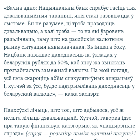
«Бачна адно: Нацыянальны банк спрабуе гасіць тыя
дэвальвацыйныя чаканьні, якія сталі разьвівацца ў
сыстэме. Ён не разумее, ці трэба праводзіць
дэвальвацыю, а калі трэба — то на які ўзровень
разьлічваць, таму што на расейскім валютным
рынку сытуацыя нявызначаная. Зь іншага боку,
Нацбанк павышае даходнасьць па ўкладах у
беларускіх рублях да 50%, каб зноў жа зьніжаць
прывабнасьць замежнай валюты. На мой погляд,
усё гэта скароціць аб’ём спэкулятыўных апэрацыяў
і, хутчэй за ўсё, будзе падтрымліваць даходнасьць у
беларускай валюце», — кажа экспэрт.
Палхоўскі лічыць, што тое, што адбылося, усё ж
нельга лічыць дэвальвацыяй. Хутчэй, гаворка ідзе
пра такую фінансавую катэгорыю, як «пашырэньне
спрэда»
(спрэд — розьніца паміж коштамі пакупкі і