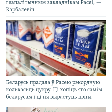
геапалітычным закладнікам Расеі, —
Карбалевіч
Беларусь прадала ў Расею рэкордную
колькасьць цукру. Ці хопіць яго самім
беларусам і ці ня вырастуць цэны