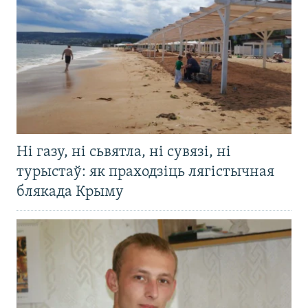
Ні газу, ні сьвятла, ні сувязі, ні
турыстаў: як праходзіць лягістычная
блякада Крыму