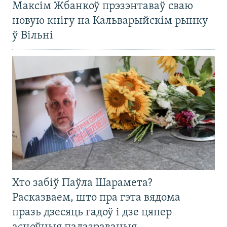
Максім Жбанкоў прэзэнтаваў сваю
новую кнігу на Кальварыйскім рынку
ў Вільні
Хто забіў Паўла Шарамета?
Расказваем, што пра гэта вядома
празь дзесяць гадоў і дзе цяпер