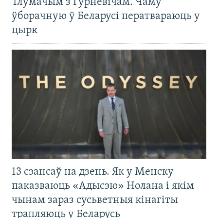
Тлумачым з Гурневічам. Чаму
ўборачную ў Беларусі ператвараюць у
цырк
13 сэансаў на дзень. Як у Менску
паказваюць «Адысэю» Нолана і якім
чынам зараз сусьветныя кінагіты
трапляюць у Беларусь