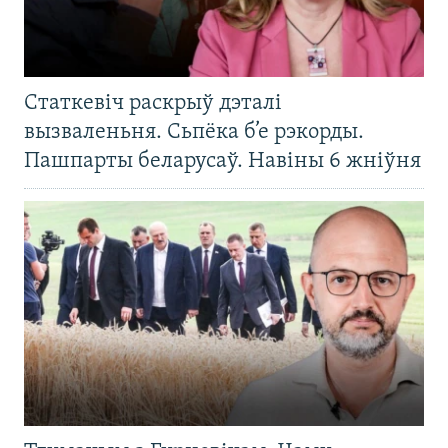
Статкевіч раскрыў дэталі
вызваленьня. Сьпёка б’е рэкорды.
Пашпарты беларусаў. Навіны 6 жніўня