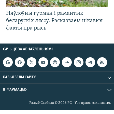
Няўлоўны гурман і рамантык
беларускіх лясоў. Расказваем цікавыя
факты пра рысь
САЧЫЦЕ ЗА АБНАЎЛЕНЬНЯМІ
РАЗЬДЗЕЛЫ САЙТУ
ІНФАРМАЦЫЯ
Радыё Свабода © 2026 РС | Усе правы захаваныя.