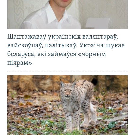
Шантажаваў украінскіх валянтэраў,
вайскоўцаў, палітыкаў. Украіна шукае
беларуса, які займаўся «чорным
піярам»