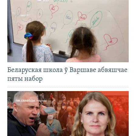
Беларуская школа ў Варшаве абвяшчае
пяты набор