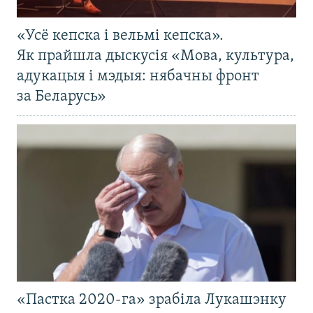
«Усё кепска і вельмі кепска».
Як прайшла дыскусія «Мова, культура,
адукацыя і мэдыя: нябачны фронт
за Беларусь»
«Пастка 2020-га» зрабіла Лукашэнку