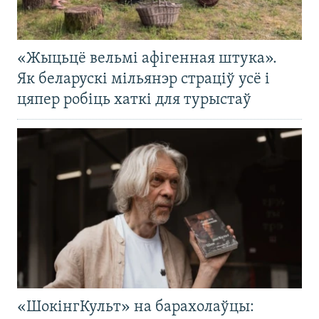
«Жыцьцё вельмі афігенная штука».
Як беларускі мільянэр страціў усё і
цяпер робіць хаткі для турыстаў
«ШокінгКульт» на барахолаўцы: