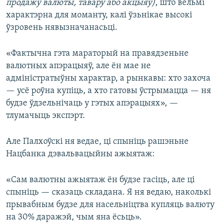
продажу валюты, тавару або акцыяў)
, што вельмі
характэрна для моманту, калі ўзьнікае высокі
ўзровень нявызначанасьці.
«Фактычна гэта мараторый на правядзеньне
валютных апэрацыяў, але ён мае не
адміністратыўны характар, а рынкавы: хто захоча
— усё роўна купіць, а хто гатовы ўстрымацца — ня
будзе ўдзельнічаць у гэтых апэрацыях», —
тлумачыць экспэрт.
Але Палхоўскі ня ведае, ці спыніць рашэньне
Нацбанка дэвальвацыйны ажыятаж:
«Сам валютны ажыятаж ён будзе гасіць, але ці
спыніць — сказаць складана. Я ня ведаю, наколькі
прывабным будзе для насельніцтва купляць валюту
на 30% даражэй, чым яна ёсьць».