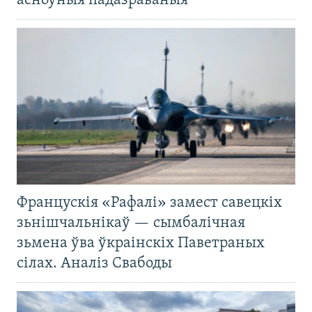
асноўныя падазраваныя
Францускія «Рафалі» замест савецкіх
зьнішчальнікаў — сымбалічная
зьмена ўва ўкраінскіх Паветраных
сілах. Аналіз Свабоды