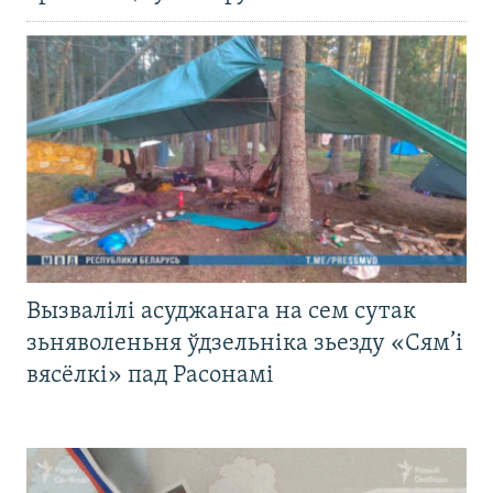
Вызвалілі асуджанага на сем сутак
зьняволеньня ўдзельніка зьезду «Сям’і
вясёлкі» пад Расонамі