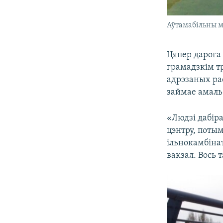
Аўтамабільны м
Цяпер дарога 
грамадзкім тр
адрэзаных ра
займае амаль 
«Людзі дабір
цэнтру, потым
ільнокамбінат
вакзал. Вось 