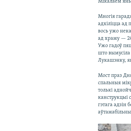
Мікалаем яны 
Многія гарадж
адхіліцца ад 
вось ужо нека
ад храму — 2
Ужо гадоў пяц
што вымусіла
Лукашэнку, як
Мост праз Дня
спальныя мік
толькі аднойч
канструкцыі с
гэтага адзін 
аўтамабільны