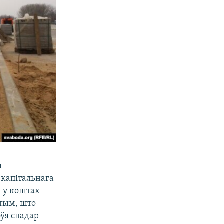
ы
капітальнага
ў у коштах
 тым, што
ўя спадар