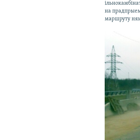
ільнокамбінат
на прадпрыем
маршруту няма