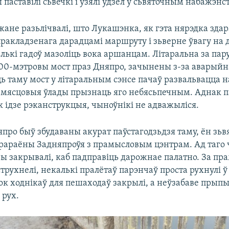
паставілі сьвечкі і ўзялі ўдзел у сьвяточным набажэнст
ане разьлічвалі, што Лукашэнка, як гэта нярэдка здар
пракладзенага дарадцамі маршруту і зьверне ўвагу на д
лькі гадоў мазоліць вока аршанцам. Літаральна за пару
00-мэтровы мост праз Дняпро, зачынены з-за аварыйна
ь таму мост у літаральным сэнсе пачаў развальвацца н
 мясцовыя ўлады прызнаць яго небясьпечным. Аднак п
 ідзе рэканструкцыя, чыноўнікі не адважыліся.
про быў збудаваны акурат паўстагодзьдзя таму, ён зьв
рараёны Задняпроўя з прамысловым цэнтрам. Ад таго ч
ы закрывалі, каб падправіць дарожнае палатно. За пр
трухнелі, некалькі пралётаў парэнчаў проста рухнулі ў
бок ходнікаў для пешаходаў закрылі, а неўзабаве прыпын
 рух.