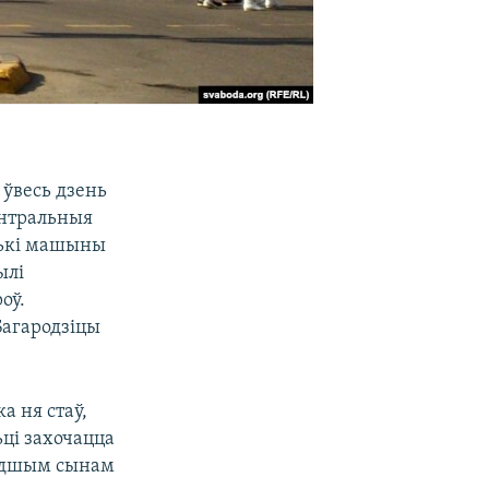
ўвесь дзень
энтральныя
олькі машыны
ылі
оў.
Багародзіцы
а ня стаў,
ьці захочацца
алодшым сынам