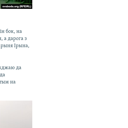
ін бок, на
, а дарога з
арыня Ірына,
яжджаю да
 да
отым на