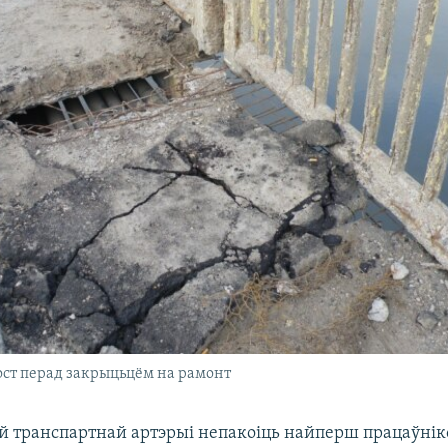
ост перад закрыцьцём на рамонт
й транспартнай артэрыі непакоіць найперш працаўнік