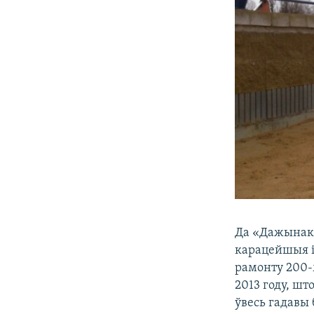
Да «Дажынак»
карацейшыя і
рамонту 200-м
2013 году, шт
ўвесь гадавы