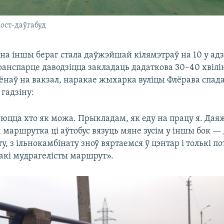
ост-даўгабуд
на іншы бераг стала даўжэйшай кілямэтраў на 10 у адз
анспарце даводзіцца закладаць дадаткова 30–40 хвілін
ёнаў на вакзал, наракае жыхарка вуліцы Флёрава спад
гадзіну:
аюцца хто як можа. Прыкладам, як еду на працу я. Да
 маршрутка ці аўтобус вязуць мяне зусім у іншы бок —
у, з ільнокамбінату зноў вяртаемся ў цэнтар і толькі п
такі мудрагелісты маршрут».