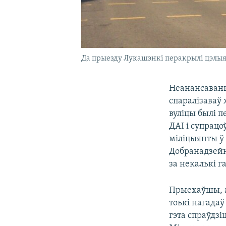
Да прыезду Лукашэнкі перакрылі цэлы
Неанансаваны
спаралізаваў
вуліцы былі 
ДАІ і супрац
міліцыянты ў 
Добранадзейн
за некалькі г
Прыехаўшы, а
тоькі нагадаў
гэта спраўдзі