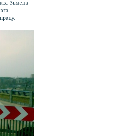
нах. Зьмена
нага
працу.