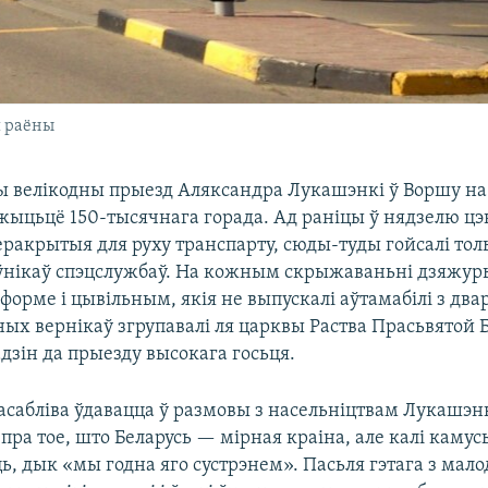
я раёны
 велікодны прыезд Аляксандра Лукашэнкі ў Воршу на 
 жыцьцё 150-тысячнага горада. Ад раніцы ў нядзелю ц
перакрытыя для руху транспарту, сюды-туды гойсалі т
оўнікаў спэцслужбаў. На кожным скрыжаваньні дзяжур
форме і цывільным, якія не выпускалі аўтамабілі з двар
ых вернікаў згрупавалі ля царквы Раства Прасьвятой 
адзін да прыезду высокага госьця.
сабліва ўдавацца ў размовы з насельніцтвам Лукашэнк
 пра тое, што Беларусь — мірная краіна, але калі камус
ць, дык «мы годна яго сустрэнем». Пасьля гэтага з м