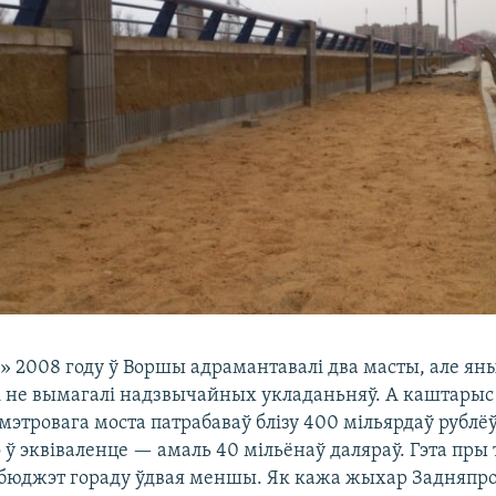
 2008 году ў Воршы адрамантавалі два масты, але ян
 не вымагалі надзвычайных укладаньняў. А каштарыс 
этровага моста патрабаваў блізу 400 мільярдаў рублё
о ў эквіваленце — амаль 40 мільёнаў даляраў. Гэта пры
 бюджэт гораду ўдвая меншы. Як кажа жыхар Задняпро