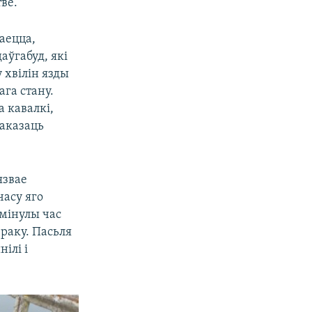
ве.
аецца,
аўгабуд, які
 хвілін язды
га стану.
а кавалкі,
аказаць
язвае
асу яго
амінулы час
 раку. Пасьля
ілі і