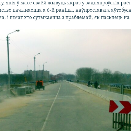
у, якія ў масе сваёй жывуць якраз у задняпроўскіх раё
стве пачынаецца а 6-й раніцы, наўпроставага аўтобус
, і шмат хто сутыкаецца з праблемай, як пасьпець на 