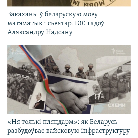
Закаханы ў беларускую мову
матэматык і сьвятар. 100 гадоў
Аляксандру Надсану
«Ня толькі пляцдарм»: як Беларусь
разбудоўвае вайсковую інфраструктуру