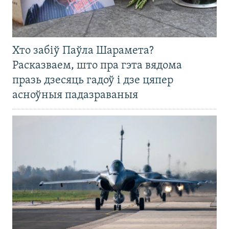
Хто забіў Паўла Шарамета?
Расказваем, што пра гэта вядома
празь дзесяць гадоў і дзе цяпер
асноўныя падазраваныя