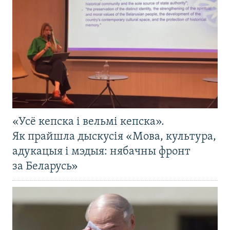
«Усё кепска і вельмі кепска».
Як прайшла дыскусія «Мова, культура,
адукацыя і мэдыя: нябачны фронт
за Беларусь»