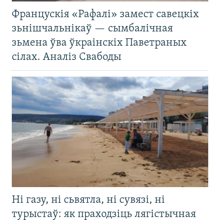
Францускія «Рафалі» замест савецкіх
зьнішчальнікаў — сымбалічная
зьмена ўва ўкраінскіх Паветраных
сілах. Аналіз Свабоды
Ні газу, ні сьвятла, ні сувязі, ні
турыстаў: як праходзіць лягістычная