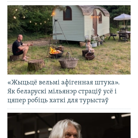
«Жыцьцё вельмі афігенная штука».
Як беларускі мільянэр страціў усё і
цяпер робіць хаткі для турыстаў