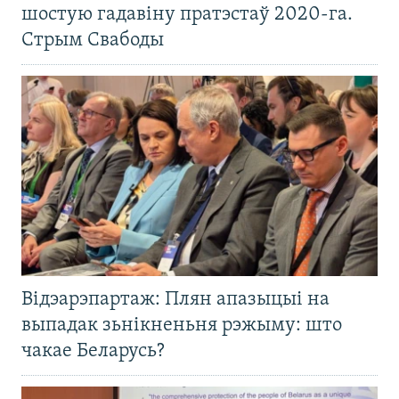
шостую гадавіну пратэстаў 2020-га.
Стрым Свабоды
Відэарэпартаж: Плян апазыцыі на
выпадак зьнікненьня рэжыму: што
чакае Беларусь?