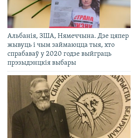
Альбанія, ЗША, Нямеччына. Дзе цяпер
жывуць і чым займаюцца тыя, хто
спрабаваў у 2020 годзе выйграць
прэзыдэнцкія выбары