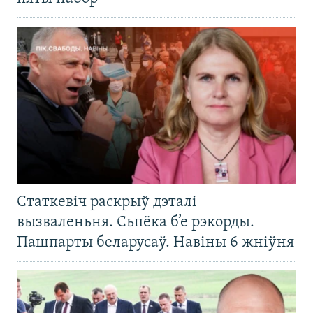
Статкевіч раскрыў дэталі
вызваленьня. Сьпёка б’е рэкорды.
Пашпарты беларусаў. Навіны 6 жніўня