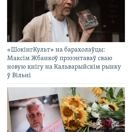
«ШокінгКульт» на барахолаўцы:
Максім Жбанкоў прэзэнтаваў сваю
новую кнігу на Кальварыйскім рынку
ў Вільні