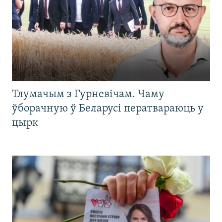
Тлумачым з Гурневічам. Чаму
ўборачную ў Беларусі ператвараюць у
цырк