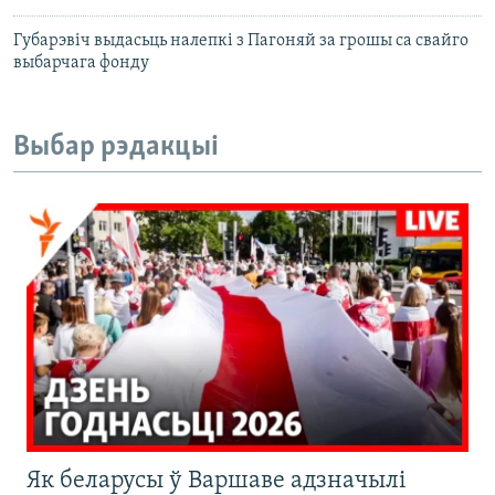
Губарэвіч выдасьць налепкі з Пагоняй за грошы са свайго
выбарчага фонду
Выбар рэдакцыі
Як беларусы ў Варшаве адзначылі