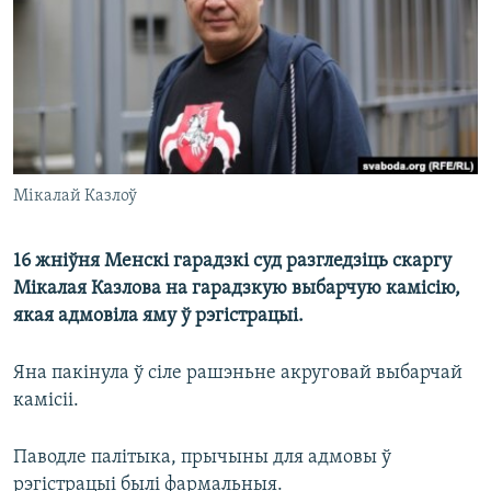
КУЛЬТУРА
МОВА
КАЛЯНДАР
НА ХВАЛЯХ СВАБОДЫ
Мікалай Казлоў
16 жніўня Менскі гарадзкі суд разгледзіць скаргу
Мікалая Казлова на гарадзкую выбарчую камісію,
якая адмовіла яму ў рэгістрацыі.
Яна пакінула ў сіле рашэньне акруговай выбарчай
камісіі.
Паводле палітыка, прычыны для адмовы ў
рэгістрацыі былі фармальныя.