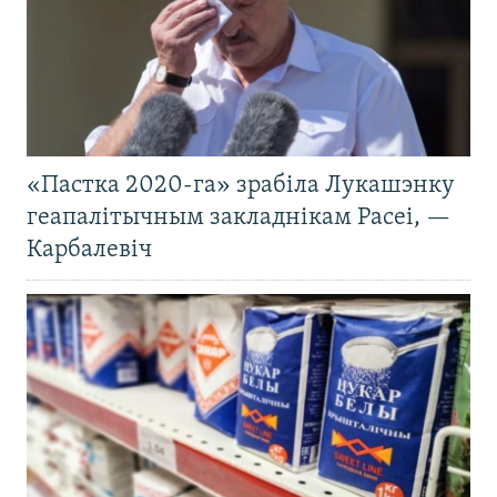
«Пастка 2020-га» зрабіла Лукашэнку
геапалітычным закладнікам Расеі, —
Карбалевіч