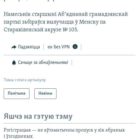
Намесьнік старшыні Абʼяднанай грамадзянскай
партыі зьбіраўся вылучацца ў Менску па
Старавіленскай акрузе № 105.
Падзяліцца
Без VPN
Сачыце за абнаўленьнямі
Тэмы гэтага артыкулу
Палітыка
Навіны
Яшчэ на гэтую тэму
Рэгістрацыя — не аўтаматычны пропуск у лік абраных
і ўзгодненых