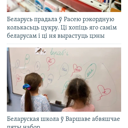
Беларусь прадала ў Расею рэкордную
колькасьць цукру. Ці хопіць яго самім
беларусам і ці ня вырастуць цэны
Беларуская школа ў Варшаве абвяшчае
пяты набор