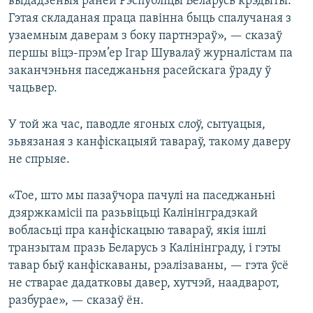
выдадзеныя раней Рэспубліцы Беларусь крэдыты.
Гэтая складаная праца павінна быць спалучаная з
узаемным даверам з боку партнэраў», — сказаў
першы віцэ-прэм’ер Ігар Шувалаў журналістам па
заканчэньня паседжаньня расейскага ўраду ў
чацьвер.
У той жа час, паводле ягоных слоў, сытуацыя,
зьвязаная з канфіскацыяй тавараў, такому даверу
не спрыяе.
«Тое, што мы пазаўчора пачулі на паседжаньні
дзяржкамісіі па разьвіцьці Калінінградзкай
вобласьці пра канфіскацыю тавараў, якія ішлі
транзытам празь Беларусь з Калінінграду, і гэты
тавар быў канфіскаваны, рэалізаваны, — гэта ўсё
не стварае дадатковы давер, хутчэй, наадварот,
разбурае», — сказаў ён.