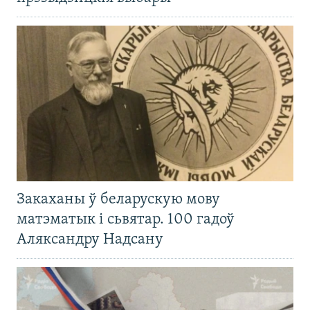
Закаханы ў беларускую мову
матэматык і сьвятар. 100 гадоў
Аляксандру Надсану