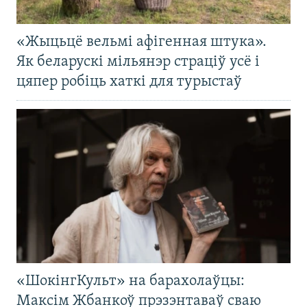
«Жыцьцё вельмі афігенная штука».
Як беларускі мільянэр страціў усё і
цяпер робіць хаткі для турыстаў
«ШокінгКульт» на барахолаўцы:
Максім Жбанкоў прэзэнтаваў сваю