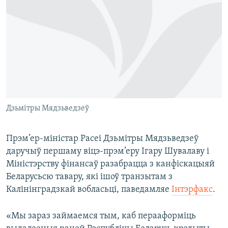
КУЛЬТУРА
МОВА
КАЛЯНДАР
НА ХВАЛЯХ СВАБОДЫ
Дзьмітры Мядзьведзеў
Прэм’ер-міністар Расеі Дзьмітры Мядзьведзеў
даручыў першаму віцэ-прэм’еру Ігару Шувалаву і
Міністэрству фінансаў разабрацца з канфіскацыяй
Беларусьсю тавару, які ішоў транзытам з
Калінінградзкай вобласьці, паведамляе
Інтэрфакс
.
«Мы зараз займаемся тым, каб перааформіць