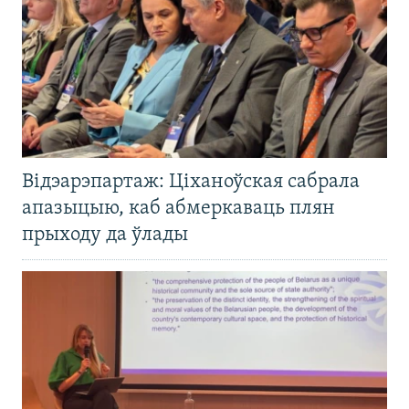
Відэарэпартаж: Ціханоўская сабрала
апазыцыю, каб абмеркаваць плян
прыходу да ўлады