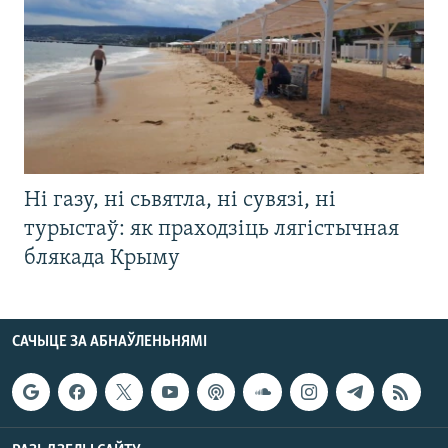
Ні газу, ні сьвятла, ні сувязі, ні
турыстаў: як праходзіць лягістычная
блякада Крыму
САЧЫЦЕ ЗА АБНАЎЛЕНЬНЯМІ