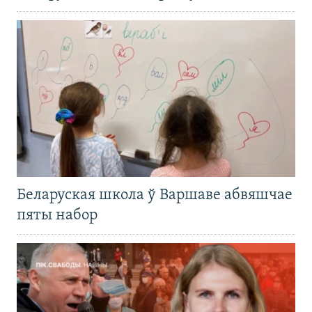
Беларуская школа ў Варшаве абвяшчае
пяты набор