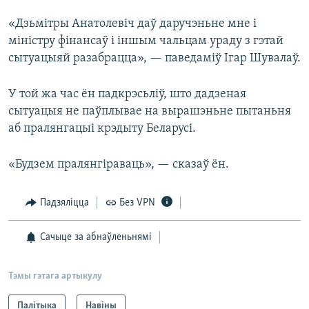
«Дзьмітры Анатолевіч даў даручэньне мне і
міністру фінансаў і іншым чальцам ураду з гэтай
сытуацыяй разабрацца», — паведаміў Ігар Шувалаў.
У той жа час ён падкрэсьліў, што дадзеная
сытуацыя не паўплывае на вырашэньне пытаньня
аб пралянгацыі крэдыту Беларусі.
«Будзем пралянгіраваць», — сказаў ён.
Падзяліцца
Без VPN
Сачыце за абнаўленьнямі
Тэмы гэтага артыкулу
Палітыка
Навіны