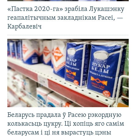
«Пастка 2020-га» зрабіла Лукашэнку
геапалітычным закладнікам Расеі, —
Карбалевіч
Беларусь прадала ў Расею рэкордную
колькасьць цукру. Ці хопіць яго самім
беларусам і ці ня вырастуць цэны