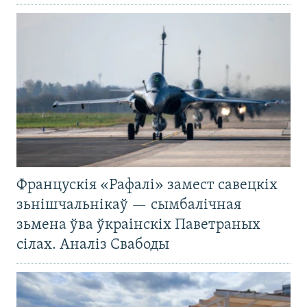
Францускія «Рафалі» замест савецкіх
зьнішчальнікаў — сымбалічная
зьмена ўва ўкраінскіх Паветраных
сілах. Аналіз Свабоды