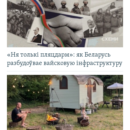
«Ня толькі пляцдарм»: як Беларусь
разбудоўвае вайсковую інфраструктуру