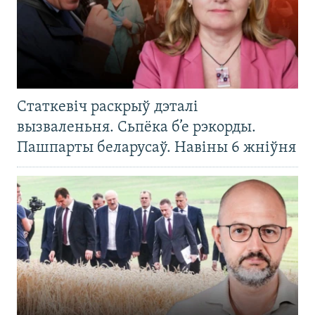
Статкевіч раскрыў дэталі
вызваленьня. Сьпёка б’е рэкорды.
Пашпарты беларусаў. Навіны 6 жніўня