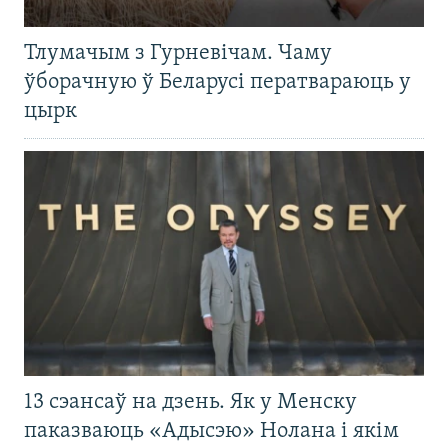
Тлумачым з Гурневічам. Чаму
ўборачную ў Беларусі ператвараюць у
цырк
13 сэансаў на дзень. Як у Менску
паказваюць «Адысэю» Нолана і якім