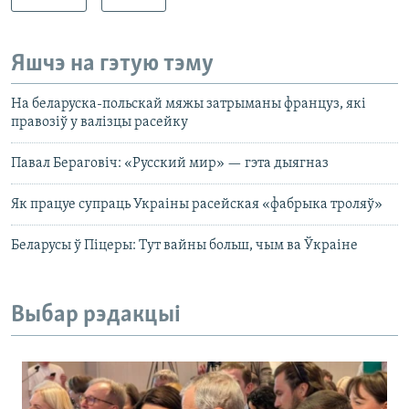
Яшчэ на гэтую тэму
На беларуска-польскай мяжы затрыманы француз, які
правозіў у валізцы расейку
Павал Бераговіч: «Русский мир» — гэта дыягназ
Як працуе супраць Украіны расейская «фабрыка троляў»
Беларусы ў Піцеры: Тут вайны больш, чым ва Ўкраіне
Выбар рэдакцыі