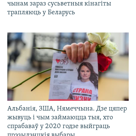
чынам зараз сусьветныя кінагіты
трапляюць у Беларусь
Альбанія, ЗША, Нямеччына. Дзе цяпер
жывуць і чым займаюцца тыя, хто
спрабаваў у 2020 годзе выйграць
прэзыдэнцкія выбары