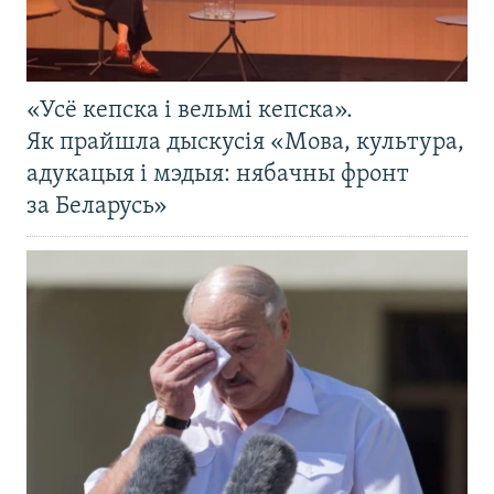
«Усё кепска і вельмі кепска».
Як прайшла дыскусія «Мова, культура,
адукацыя і мэдыя: нябачны фронт
за Беларусь»