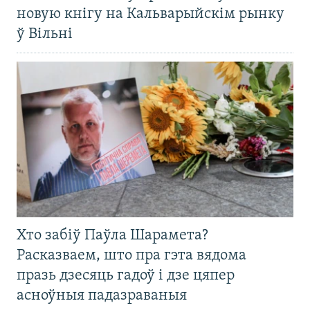
новую кнігу на Кальварыйскім рынку
ў Вільні
Хто забіў Паўла Шарамета?
Расказваем, што пра гэта вядома
празь дзесяць гадоў і дзе цяпер
асноўныя падазраваныя