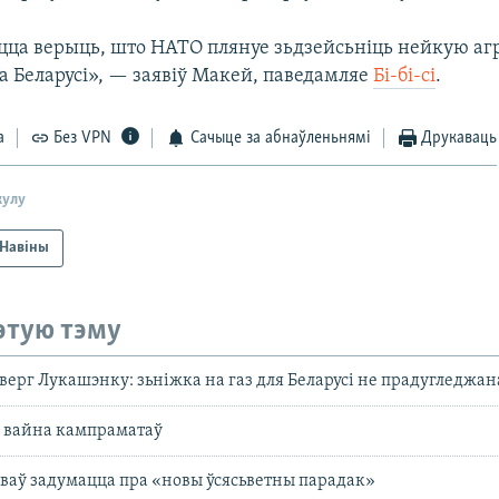
цца верыць, што НАТО плянуе зьдзейсьніць нейкую агр
а Беларусі», — заявіў Макей, паведамляе
Бі-бі-сі
.
а
Без VPN
Сачыце за абнаўленьнямі
Друкаваць
кулу
Навіны
этую тэму
верг Лукашэнку: зьніжка на газ для Беларусі не прадугледжа
: вайна кампраматаў
аў задумацца пра «новы ўсясьветны парадак»