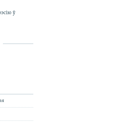
эсію ў
ная