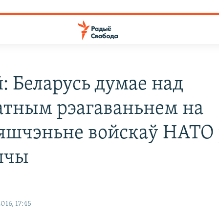
: Беларусь думае над
атным рэагаваньнем на
яшчэньне войскаў НАТО 
шчы
016, 17:45