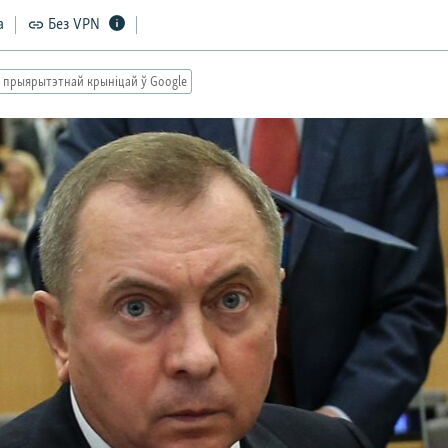
а
Без VPN
 прыярытэтнай крыніцай ў Google