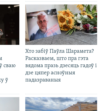
Хто забіў Паўла Шарамета?
м
Расказваем, што пра гэта
ў сваю
вядома празь дзесяць гадоў і
дзе цяпер асноўныя
у ў
падазраваныя