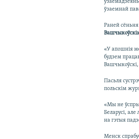
ўзаемадзеяньн
ўзаемнай пава
Раней сёньня
Вашчыкоўскі
«У апошнія ме
будзем працав
Вашчыкоўскі,
Пасьля сустрэ
польскім жур
«Мы не ўспры
Беларусі, але
на гэтыя падз
Менск спрабуе