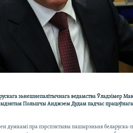
арускага зьнешнепалітычнага ведамства Ўладзімер Ма
ыдэнтам Польшчы Анджэем Дудам падчас працоўнага 
ен думкамі пра пэрспэктывы пашырэньня беларуска-п