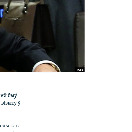
кей быў
візыту ў
ольскага