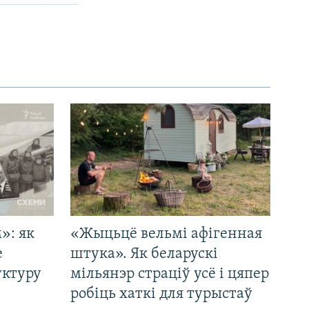
»: як
«Жыцьцё вельмі афігенная
е
штука». Як беларускі
уктуру
мільянэр страціў усё і цяпер
робіць хаткі для турыстаў