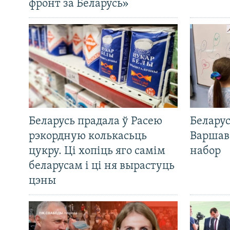
фронт за Беларусь»
Беларусь прадала ў Расею
Беларус
рэкордную колькасьць
Варшав
цукру. Ці хопіць яго самім
набор
беларусам і ці ня вырастуць
цэны