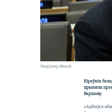
Уладзімер Макей
Кіраўнік бел
прыняты прэз
Варшаву.
«Адбыўся абм