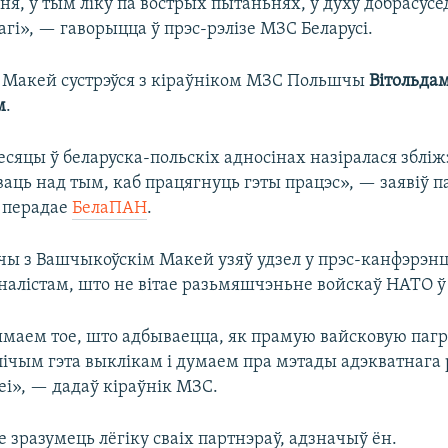
я, у тым ліку па вострых пытаньнях, у духу добрасусед
гі», — гаворыцца ў прэс-рэлізе МЗС Беларусі.
 Макей сустрэўся з кіраўніком МЗС Польшчы
Вітольда
м
.
сяцы ў беларуска-польскіх адносінах назіралася збліж
аць над тым, каб працягнуць гэты працэс», — заявіў п
 перадае
БелаПАН
.
чы з Вашчыкоўскім Макей узяў удзел у прэс-канфэрэнцы
налістам, што не вітае разьмяшчэньне войскаў НАТО 
маем тое, што адбываецца, як прамую вайсковую пагр
 лічым гэта выклікам і думаем пра мэтады адэкватнага
еі», — дадаў кіраўнік МЗС.
 зразумець лёгіку сваіх партнэраў, адзначыў ён.