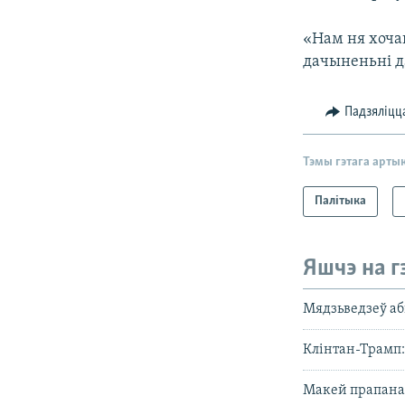
«Нам ня хоча
дачыненьні д
Падзяліцц
Тэмы гэтага арты
Палітыка
Яшчэ на г
Мядзьведзеў аб
Клінтан-Трамп
Макей прапанав