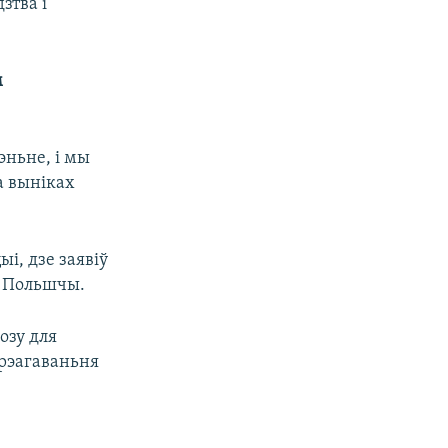
зтва і
м
эньне, і мы
а выніках
і, дзе заявіў
ў Польшчы.
озу для
 рэагаваньня