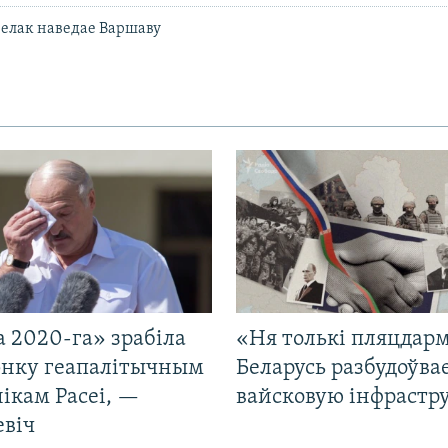
елак наведае Варшаву
 2020-га» зрабіла
«Ня толькі пляцдарм
нку геапалітычным
Беларусь разбудоўва
ікам Расеі, —
вайсковую інфрастр
евіч