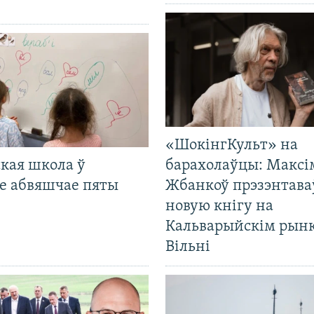
«ШокінгКульт» на
кая школа ў
барахолаўцы: Максі
е абвяшчае пяты
Жбанкоў прэзэнтава
новую кнігу на
Кальварыйскім рынк
Вільні