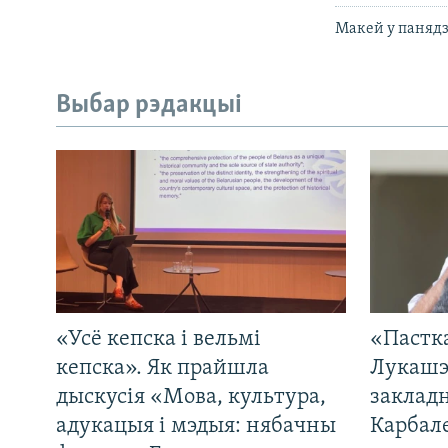
Макей у панядз
Выбар рэдакцыі
«Усё кепска і вельмі
«Пастка
кепска». Як прайшла
Лукашэ
дыскусія «Мова, культура,
закладн
адукацыя і мэдыя: нябачны
Карбал