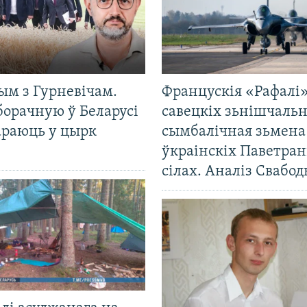
ым з Гурневічам.
Францускія «Рафалі»
борачную ў Беларусі
савецкіх зьнішчаль
араюць у цырк
сымбалічная зьмена
ўкраінскіх Паветра
сілах. Аналіз Свабо