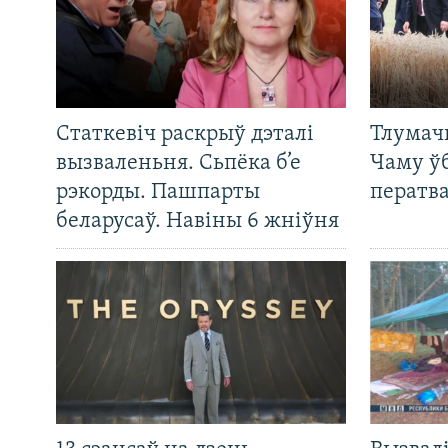
Статкевіч раскрыў дэталі
Тлумач
вызваленьня. Сьпёка б’е
Чаму ў
рэкорды. Пашпарты
ператв
беларусаў. Навіны 6 жніўня