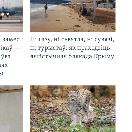
 замест
Ні газу, ні сьвятла, ні сувязі,
нікаў —
ні турыстаў: як праходзіць
 ўва
лягістычная блякада Крыму
ных
ды