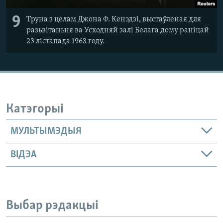
9
Труна з целам Джона Ф. Кенэдзі, выстаўленая для
разьвітаньня ва Усходняй залі Белага дому раніцай
23 лістапада 1963 году.
Катэгорыі
МУЛЬТЫМЭДЫЯ
ВІДЭА
Выбар рэдакцыі