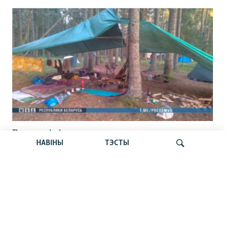
Вызвалілі асуджанага на сем сутак
НАВІНЫ
ТЭСТЫ
зьняволеньня ўдзельніка зьезду «Сям’і
вясёлкі» пад Расонамі
Шукаць