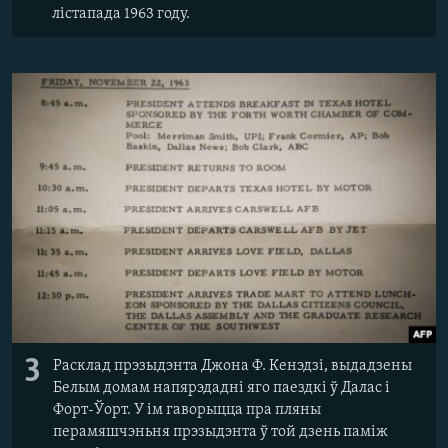
лістапада 1963 году.
3
Расклад прэзыдэнта Джона Ф. Кенэдзі, выдадзены
Белым домам напярэдадні яго паездкі ў Далас і
Форт-Ўорт. У ім гаворыцца пра пляны
перамяшчэньня прэзыдэнта ў той дзень паміж