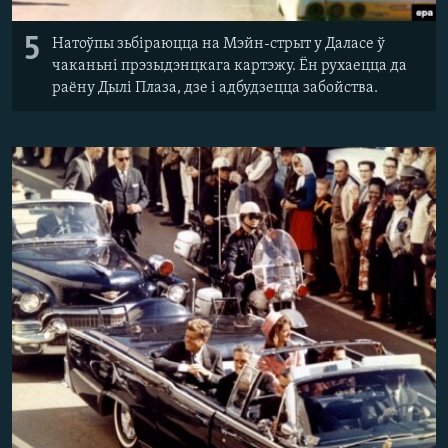
5
Натоўпы зьбіраюцца на Мэйн-стрыт у Даласе ў
чаканьні прэзыдэнцкага картэжу. Ён рухаецца да
раёну Дылі Плаза, дзе і адбудзецца забойства.