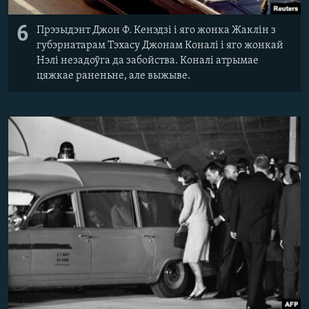
6
Прэзыдэнт Джон Ф. Кенэдзі і яго жонка Жаклін з
губэрнатарам Тэхасу Джонам Коналі і яго жонкай
Нэлі незадоўга да забойства. Коналі атрымае
цяжкае раненьне, але выжыве.