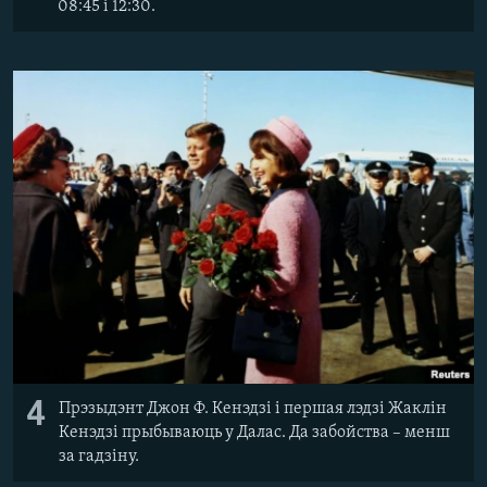
08:45 і 12:30.
4
Прэзыдэнт Джон Ф. Кенэдзі і першая лэдзі Жаклін
Кенэдзі прыбываюць у Далас. Да забойства – менш
за гадзіну.