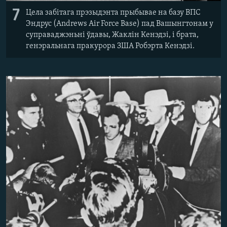
7
Цела забітага прэзыдэнта прыбывае на базу ВПС
Эндрус (Andrews Air Force Base) пад Вашынгтонам у
суправаджэньні ўдавы, Жаклін Кенэдзі, і брата,
генэральнага пракурора ЗША Робэрта Кенэдзі.