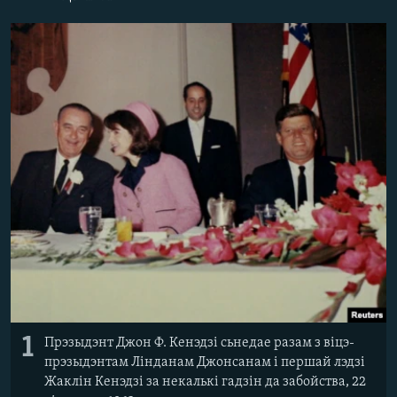
КУЛЬТУРА
МОВА
КАЛЯНДАР
НА ХВАЛЯХ СВАБОДЫ
1
Прэзыдэнт Джон Ф. Кенэдзі сьнедае разам з віцэ-
прэзыдэнтам Лінданам Джонсанам і першай лэдзі
Жаклін Кенэдзі за некалькі гадзін да забойства, 22