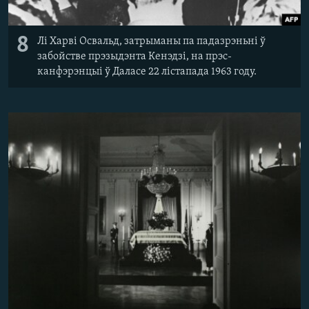
8
Лі Харві Освальд, затрыманы па падазрэньні ў
забойстве прэзыдэнта Кенэдзі, на прэс-
канфэрэнцыі ў Даласе 22 лістапада 1963 году.