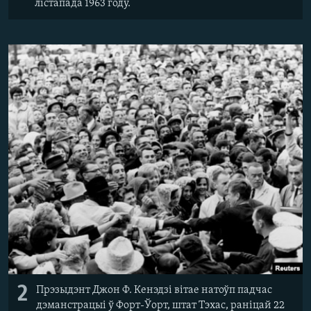
лістапада 1963 году.
2
Прэзыдэнт Джон Ф. Кенэдзі вітае натоўп падчас
дэманстрацыі ў Форт-Ўорт, штат Тэхас, раніцай 22