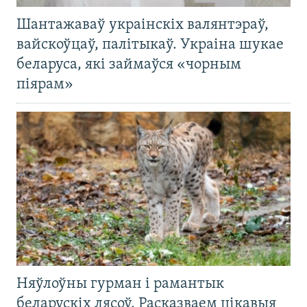
Шантажаваў украінскіх валянтэраў,
вайскоўцаў, палітыкаў. Украіна шукае
беларуса, які займаўся «чорным
піярам»
Няўлоўны гурман і рамантык
беларускіх лясоў. Расказваем цікавыя