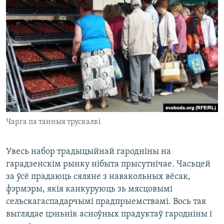
Чарга па танныя трускалкі
Увесь набор традыцыйнай гародніны на
гарадзенскім рынку нібыта прысутнічае. Часьцей
за ўсё прадаюць сяляне з навакольных вёсак,
фэрмэры, якія канкуруюць зь мясцовымі
сельскагаспадарчымі прадпрыемствамі. Вось так
выглядае цэньнік асноўных прадуктаў гародніны і