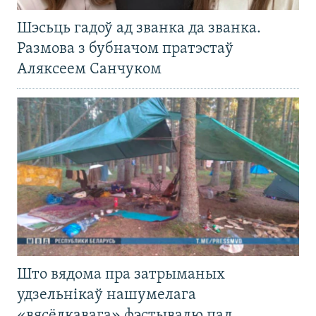
Шэсьць гадоў ад званка да званка.
Размова з бубначом пратэстаў
Аляксеем Санчуком
Што вядома пра затрыманых
удзельнікаў нашумелага
«вясёлкавага» фэстывалю пад