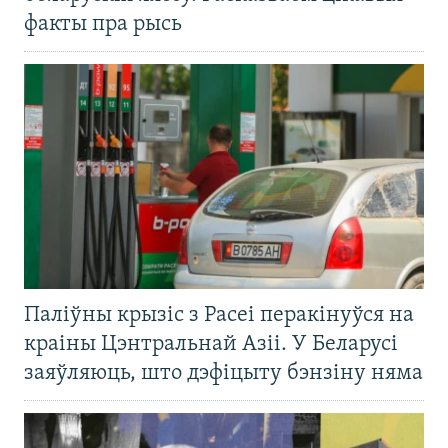
факты пра рысь
Паліўны крызіс з Расеі перакінуўся на
краіны Цэнтральнай Азіі. У Беларусі
заяўляюць, што дэфіцыту бэнзіну няма