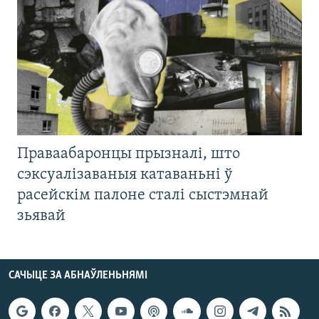
Праваабаронцы прызналі, што
сэксуалізаваныя катаваньні ў
расейскім палоне сталі сыстэмнай
зьявай
САЧЫЦЕ ЗА АБНАЎЛЕНЬНЯМІ