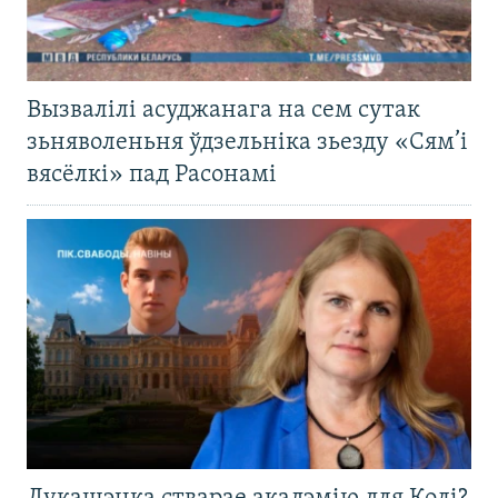
Вызвалілі асуджанага на сем сутак
зьняволеньня ўдзельніка зьезду «Сям’і
вясёлкі» пад Расонамі