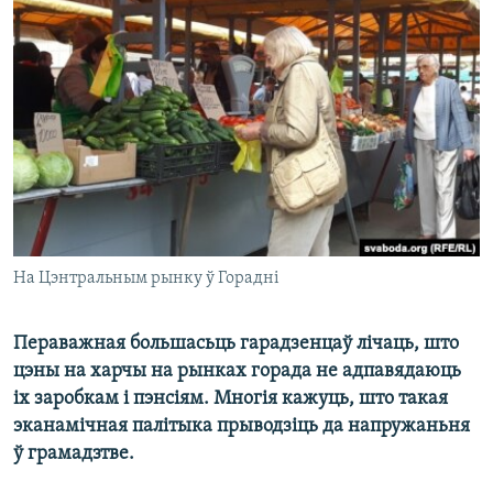
КУЛЬТУРА
МОВА
КАЛЯНДАР
НА ХВАЛЯХ СВАБОДЫ
На Цэнтральным рынку ў Горадні
Пераважная большасьць гарадзенцаў лічаць, што
цэны на харчы на рынках горада не адпавядаюць
іх заробкам і пэнсіям. Многія кажуць, што такая
эканамічная палітыка прыводзіць да напружаньня
ў грамадзтве.