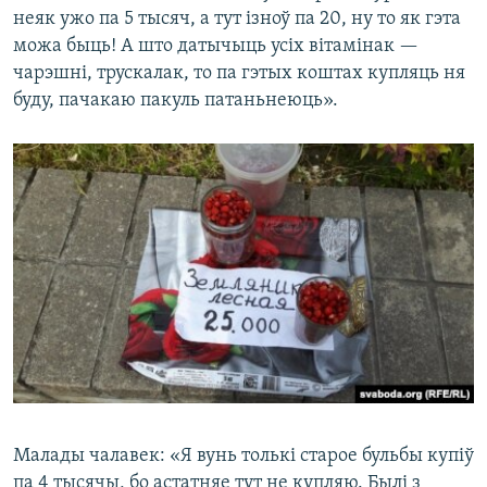
неяк ужо па 5 тысяч, а тут ізноў па 20, ну то як гэта
можа быць! А што датычыць усіх вітамінак —
чарэшні, трускалак, то па гэтых коштах купляць ня
буду, пачакаю пакуль патаньнеюць».
Малады чалавек: «Я вунь толькі старое бульбы купіў
па 4 тысячы, бо астатняе тут не купляю. Былі з