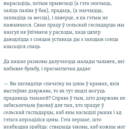
вырасьціць, потым прывезьці (а гэта значыць,
заліць паліва ў бак), прадаць, (а значыцца,
заплаціць за месца), і паверце, я на гэтым не
нажываюся. Сваю працу ў сельскай гаспадарцы мы
наагул ня ўлічваем у расходы, хаця цяпер
даводзіцца з сонцам уставаць ды з заходам сонца
класьціся спаць.
Да нашае размовы далучаецца малады чалавек, які
набывае бульбу, і прагматычна дадае:
— Вы паглядзіце спачатку на цэны ў крамах, якія
выстаўляе дзяржава, то як тут людзі могуць
прадаваць таньней? Справа ў тым, што дзяржава не
забясьпечыла ўмоваў для тых, хто працуе ў
сельскай гаспадарцы, каб яны насыцілі рынак і ад
гэтага апусьціліся цэны. Гэта першае, што
неабходна зрабіць: стварыць умовы, каб кожны мог