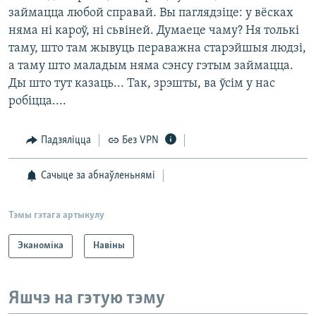
займацца любой справай. Вы паглядзіце: у вёсках
няма ні кароў, ні сьвіней. Думаеце чаму? Ня толькі
таму, што там жывуць пераважна старэйшыя людзі,
а таму што маладым няма сэнсу гэтым займацца.
Ды што тут казаць... Так, зрэшты, ва ўсім у нас
робіцца....
Падзяліцца
Без VPN
Сачыце за абнаўленьнямі
Тэмы гэтага артыкулу
Эканоміка
Навіны
Яшчэ на гэтую тэму