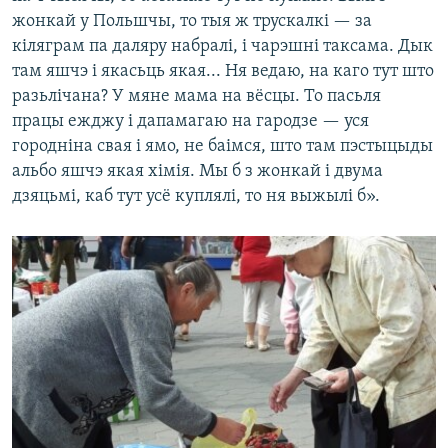
жонкай у Польшчы, то тыя ж трускалкі — за
кіляграм па даляру набралі, і чарэшні таксама. Дык
там яшчэ і якасьць якая... Ня ведаю, на каго тут што
разьлічана? У мяне мама на вёсцы. То пасьля
працы ежджу і дапамагаю на гародзе — уся
городніна свая і ямо, не баімся, што там пэстыцыды
альбо яшчэ якая хімія. Мы б з жонкай і двума
дзяцьмі, каб тут усё куплялі, то ня выжылі б».