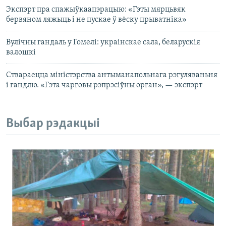
Экспэрт пра спажыўкаапэрацыю: «Гэты мярцьвяк
бервяном ляжыць і не пускае ў вёску прыватніка»
Вулічны гандаль у Гомелі: украінскае сала, беларускія
валошкі
Ствараецца міністэрства антыманапольнага рэгуляваньня
і гандлю. «Гэта чарговы рэпрэсіўны орган», — экспэрт
Выбар рэдакцыі