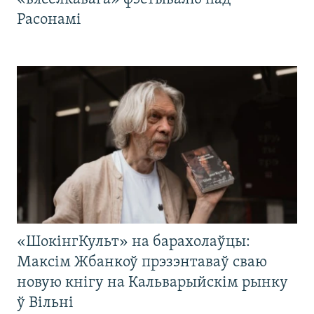
Расонамі
«ШокінгКульт» на барахолаўцы:
Максім Жбанкоў прэзэнтаваў сваю
новую кнігу на Кальварыйскім рынку
ў Вільні