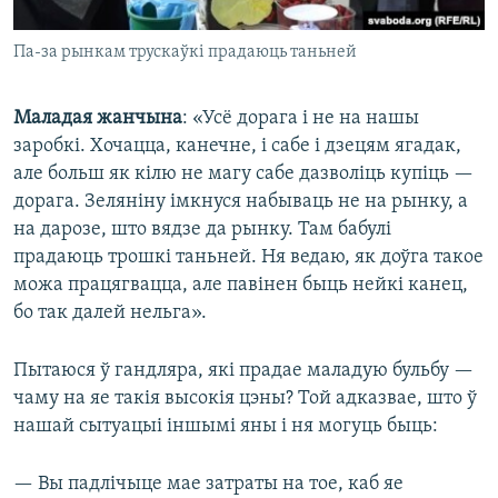
Па-за рынкам трускаўкі прадаюць таньней
Маладая жанчына
: «Усё дорага і не на нашы
заробкі. Хочацца, канечне, і сабе і дзецям ягадак,
але больш як кілю не магу сабе дазволіць купіць —
дорага. Зеляніну імкнуся набываць не на рынку, а
на дарозе, што вядзе да рынку. Там бабулі
прадаюць трошкі таньней. Ня ведаю, як доўга такое
можа працягвацца, але павінен быць нейкі канец,
бо так далей нельга».
Пытаюся ў гандляра, які прадае маладую бульбу —
чаму на яе такія высокія цэны? Той адказвае, што ў
нашай сытуацыі іншымі яны і ня могуць быць:
— Вы падлічыце мае затраты на тое, каб яе