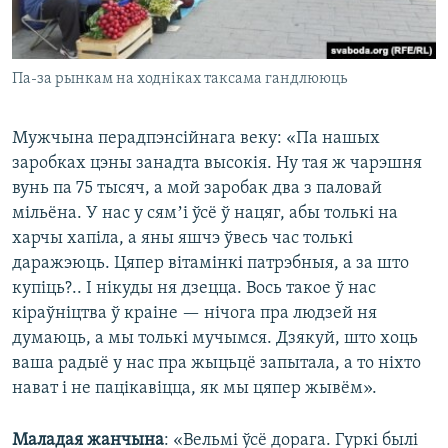
Па-за рынкам на ходніках таксама гандлююць
Мужчына перадпэнсійнага веку: «Па нашых
заробках цэны занадта высокія. Ну тая ж чарэшня
вунь па 75 тысяч, а мой заробак два з паловай
мільёна. У нас у сямʼі ўсё ў нацяг, абы толькі на
харчы хапіла, а яны яшчэ ўвесь час толькі
даражэюць. Цяпер вітамінкі патрэбныя, а за што
купіць?.. І нікуды ня дзецца. Вось такое ў нас
кіраўніцтва ў краіне — нічога пра людзей ня
думаюць, а мы толькі мучымся. Дзякуй, што хоць
ваша радыё у нас пра жыцьцё запытала, а то ніхто
нават і не пацікавіцца, як мы цяпер жывём».
Маладая жанчына
: «Вельмі ўсё дорага. Гуркі былі