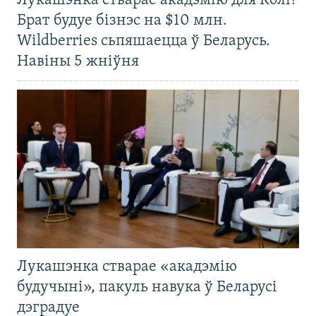
Лукашэнка стварае акадэмію для Колі?
Брат будуе бізнэс на $10 млн.
Wildberries сьпяшаецца ў Беларусь.
Навіны 5 жніўня
Лукашэнка стварае «акадэмію
будучыні», пакуль навука ў Беларусі
дэградуе