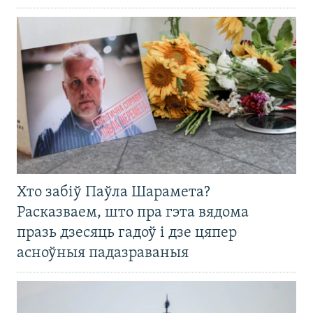
Хто забіў Паўла Шарамета?
Расказваем, што пра гэта вядома
празь дзесяць гадоў і дзе цяпер
асноўныя падазраваныя