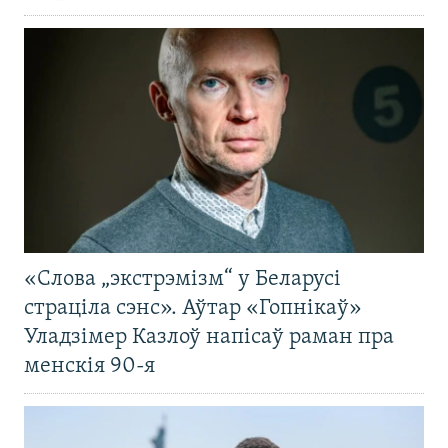
«Слова „экстрэмізм“ у Беларусі
страціла сэнс». Аўтар «Гопнікаў»
Уладзімер Казлоў напісаў раман пра
менскія 90-я