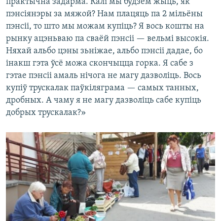
практычна задарма. Калі мы будзем жыць, як
пэнсіянэры за мяжой? Нам плацяць па 2 мільёны
пэнсіі, то што мы можам купіць? Я вось кошты на
рынку ацэньваю па сваёй пэнсіі — вельмі высокія.
Няхай альбо цэны зьніжае, альбо пэнсіі дадае, бо
інакш гэта ўсё можа скончыцца горка. Я сабе з
гэтае пэнсіі амаль нічога не магу дазволіць. Вось
купіў трускалак паўкіляграма — самых танных,
дробных. А чаму я не магу дазволіць сабе купіць
добрых трускалак?»