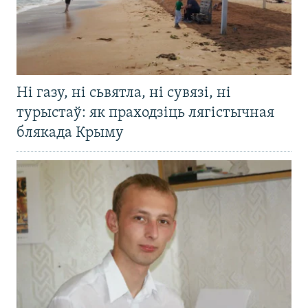
Ні газу, ні сьвятла, ні сувязі, ні
турыстаў: як праходзіць лягістычная
блякада Крыму