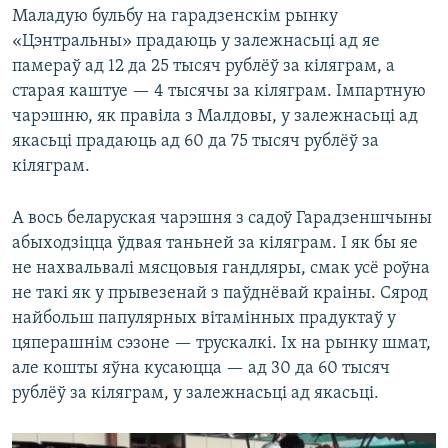
Маладую бульбу на гарадзенскім рынку
«Цэнтральны» прадаюць у залежнасьці ад яе
памераў ад 12 да 25 тысяч рублёў за кіляграм, а
старая каштуе — 4 тысячы за кіляграм. Імпартную
чарэшню, як правіла з Малдовы, у залежнасьці ад
якасьці прадаюць ад 60 да 75 тысяч рублёў за
кіляграм.
А вось беларуская чарэшня з садоў Гарадзеншчыны
абыходзіцца ўдвая таньней за кіляграм. І як бы яе
не нахвальвалі мясцовыя гандляры, смак усё роўна
не такі як у прывезенай з паўднёвай краіны. Сярод
найбольш папулярных вітамінных прадуктаў у
цяперашнім сэзоне — трускалкі. Іх на рынку шмат,
але кошты яўна кусаюцца — ад 30 да 60 тысяч
рублёў за кіляграм, у залежнасьці ад якасьці.