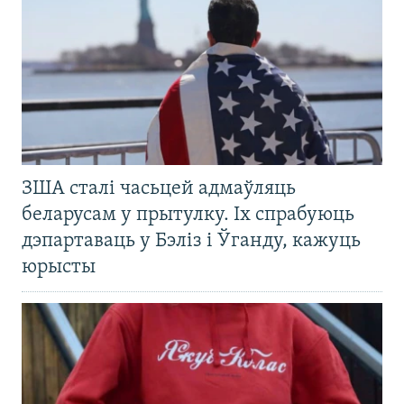
ЗША сталі часьцей адмаўляць
беларусам у прытулку. Іх спрабуюць
дэпартаваць у Бэліз і Ўганду, кажуць
юрысты