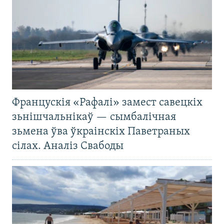
Францускія «Рафалі» замест савецкіх
зьнішчальнікаў — сымбалічная
зьмена ўва ўкраінскіх Паветраных
сілах. Аналіз Свабоды