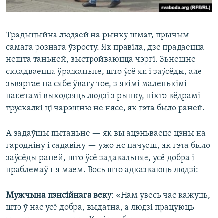
Традыцыйна людзей на рынку шмат, прычым
самага рознага ўзросту. Як правіла, дзе прадаецца
нешта таньней, выстройваюцца чэргі. Зьнешне
складваецца ўражаньне, што ўсё як і заўсёды, але
зьвяртае на сябе ўвагу тое, з якімі маленькімі
пакетамі выходзяць людзі з рынку, ніхто вёдрамі
трускалкі ці чарэшню не нясе, як гэта было раней.
А задаўшы пытаньне — як вы ацэньваеце цэны на
гародніну і садавіну — ужо не пачуеш, як гэта было
заўсёды раней, што ўсё задавальняе, усё добра і
праблемаў ня маем. Вось што адказваюць людзі:
Мужчына пэнсійнага веку
: «Нам увесь час кажуць,
што ў нас усё добра, выдатна, а людзі працуюць