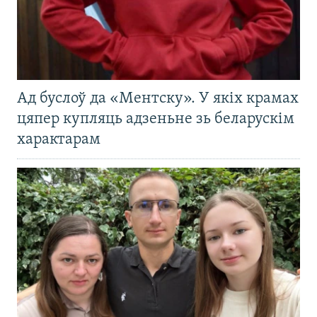
Ад буслоў да «Ментску». У якіх крамах
цяпер купляць адзеньне зь беларускім
характарам