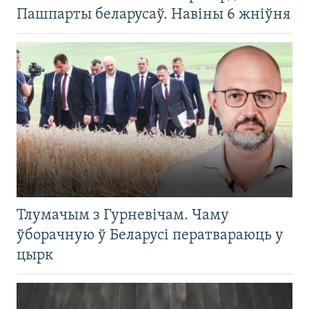
Пашпарты беларусаў. Навіны 6 жніўня
Тлумачым з Гурневічам. Чаму
ўборачную ў Беларусі ператвараюць у
цырк