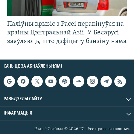
Паліўны крызіс з Расеі перакінуўся на
краіны Цэнтральнай Азіі. У Беларусі
заяўляюць, што дэфіцыту бэнзіну няма
САЧЫЦЕ ЗА АБНАЎЛЕНЬНЯМІ
РАЗЬДЗЕЛЫ САЙТУ
ІНФАРМАЦЫЯ
Радыё Свабода © 2026 РС | Усе правы захаваныя.