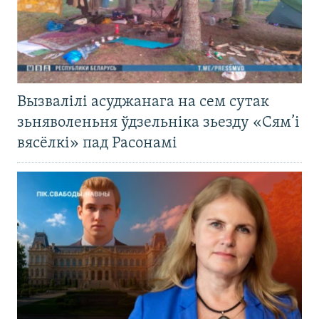
Вызвалілі асуджанага на сем сутак
зьняволеньня ўдзельніка зьезду «Сям’і
вясёлкі» пад Расонамі