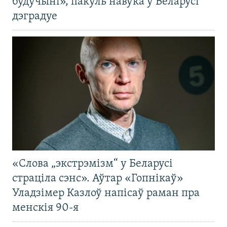
будучыні», пакуль навука ў Беларусі
дэградуе
«Слова „экстрэмізм“ у Беларусі
страціла сэнс». Аўтар «Гопнікаў»
Уладзімер Казлоў напісаў раман пра
менскія 90-я