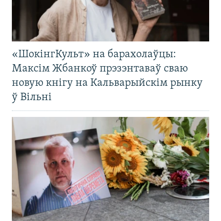
«ШокінгКульт» на барахолаўцы:
Максім Жбанкоў прэзэнтаваў сваю
новую кнігу на Кальварыйскім рынку
ў Вільні