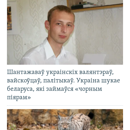
Шантажаваў украінскіх валянтэраў,
вайскоўцаў, палітыкаў. Украіна шукае
беларуса, які займаўся «чорным
піярам»