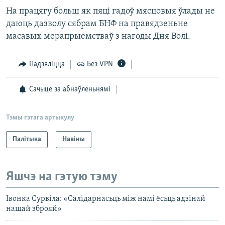
На працягу больш як пяці гадоў мясцовыя ўлады не
даюць дазволу сябрам БНФ на правядзеньне
масавых мерапрыемстваў з нагоды Дня Волі.
Падзяліцца
Без VPN
Сачыце за абнаўленьнямі
Тэмы гэтага артыкулу
Палітыка
Навіны
Яшчэ на гэтую тэму
Івонка Сурвіла: «Салідарнасьць між намі ёсьць адзінай
нашай зброяй»