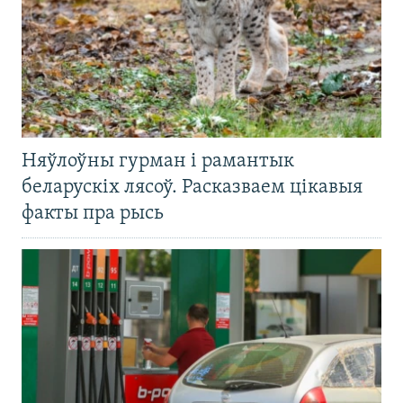
Няўлоўны гурман і рамантык
беларускіх лясоў. Расказваем цікавыя
факты пра рысь