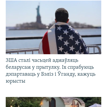
ЗША сталі часьцей адмаўляць
беларусам у прытулку. Іх спрабуюць
дэпартаваць у Бэліз і Ўганду, кажуць
юрысты