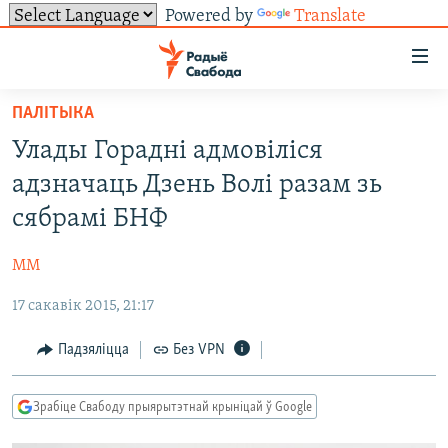
Powered by
Translate
Лінкі
ўнівэрсальнага
доступу
ПАЛІТЫКА
НАВІНЫ
Перайсьці
Улады Горадні адмовіліся
да
ТОЛЬКІ НА СВАБОДЗЕ
УСЕ НАВІНЫ
адзначаць Дзень Волі разам зь
галоўнага
СУВЯЗЬ
ВІДЭА І ФОТА
ТЭСТЫ
зьместу
сябрамі БНФ
Перайсьці
ПАДПІСАЦЦА
ЛЮДЗІ
БЛОГІ
АБЫСЬЦІ БЛЯКАВАНЬНЕ
да
ММ
ПАЛІТЫКА
ГІСТОРЫЯ НА СВАБОДЗЕ
ПАДЗЯЛІЦЦА ІНФАРМАЦЫЯЙ
RSS
галоўнай
САЧЫЦЕ ЗА АБНАЎЛЕНЬНЯМІ
17 сакавік 2015, 21:17
навігацыі
ЭКАНОМІКА
ПАДКАСТЫ
ПАДКАСТЫ
Перайсьці
ВАЙНА
КНІГІ
FACEBOOK
Падзяліцца
Без VPN
да
БЕЛАРУСЫ НА ВАЙНЕ
АЎДЫЁКНІГІ
TWITTER
пошуку
Зрабіце Свабоду прыярытэтнай крыніцай ў Google
ПАЛІТВЯЗЬНІ
PREMIUM
Усе сайты РС/РСЭ