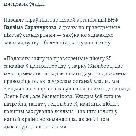
мясцовыя ўлады.
Паводле кіраўніка гарадзкой арганізацыі БНФ
Вадзіма Саранчукова
, адказы на правядзеньне
пікетаў стандартныя — заяўка не адпавядае
заканадаўству. І болей ніякіх тлумачэньняў:
«Падаючы заяку на правядзеньне пікету 25
сакавіка ў цэнтры гораду, у парку Жылібера, дзе
мерапрыемства паводле заканадаўства дазволена
праводзіць толькі з удзелам органаў улады, мы
спэцыяльна запрасілі іх супольна з намі адзначыць
Дзень Волі, але безвынікова. Уладам ўсё гэта не
патрэбна, нават у год выбараў, калі яны нібыта
павінны захоўвацца ляяльна. Так што нічога ў
нашай краіне не зьмяняецца, як жылі пры
дыктатуры, так і жывём».