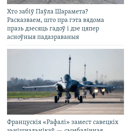
Хто забіў Паўла Шарамета?
Расказваем, што пра гэта вядома
празь дзесяць гадоў і дзе цяпер
асноўныя падазраваныя
Францускія «Рафалі» замест савецкіх
зьнішчальнікаў — сымбалічная