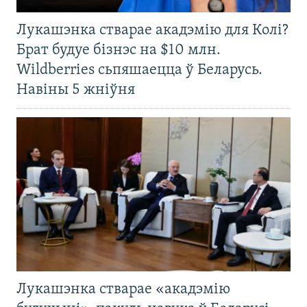
Лукашэнка стварае акадэмію для Колі?
Брат будуе бізнэс на $10 млн.
Wildberries сьпяшаецца ў Беларусь.
Навіны 5 жніўня
Лукашэнка стварае «акадэмію