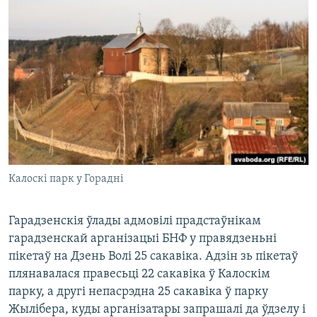
КУЛЬТУРА
МОВА
КАЛЯНДАР
НА ХВАЛЯХ СВАБОДЫ
Калоскі парк у Горадні
Гарадзенскія ўлады адмовілі прадстаўнікам
гарадзенскай арганізацыі БНФ у правядзеньні
пікетаў на Дзень Волі 25 сакавіка. Адзін зь пікетаў
плянавалася правесьці 22 сакавіка ў Калоскім
парку, а другі непасрэдна 25 сакавіка ў парку
Жылібера, куды арганізатары запрашалі да ўдзелу і