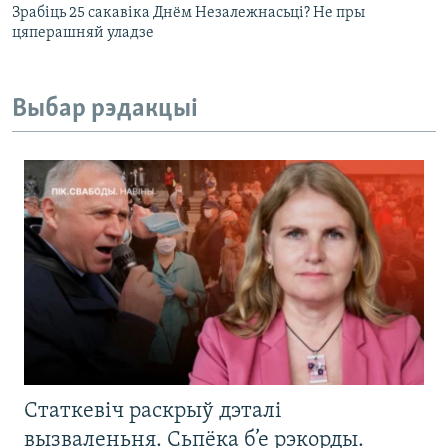
Зрабіць 25 сакавіка Днём Незалежнасьці? Не пры
цяперашняй уладзе
Выбар рэдакцыі
Статкевіч раскрыў дэталі
вызваленьня. Сьпёка б’е рэкорды.