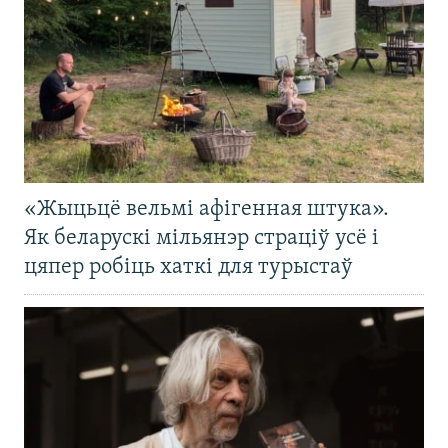
«Жыцьцё вельмі афігенная штука».
Як беларускі мільянэр страціў усё і
цяпер робіць хаткі для турыстаў