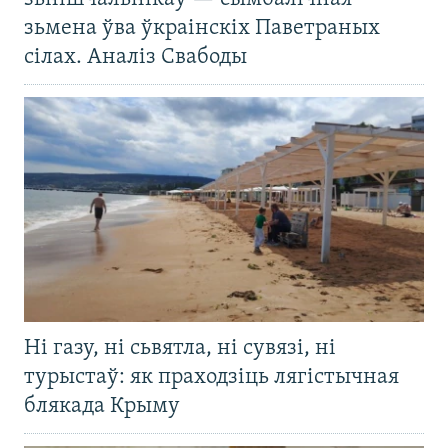
зьмена ўва ўкраінскіх Паветраных
сілах. Аналіз Свабоды
Ні газу, ні сьвятла, ні сувязі, ні
турыстаў: як праходзіць лягістычная
блякада Крыму