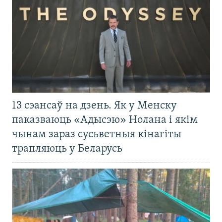
13 сэансаў на дзень. Як у Менску
паказваюць «Адысэю» Нолана і якім
чынам зараз сусьветныя кінагіты
трапляюць у Беларусь