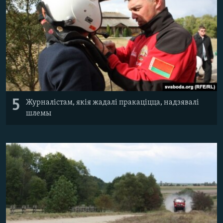
5
Журналістам, якія жадалі пракаціцца, надзявалі
шлемы