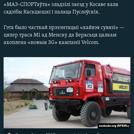
КУЛЬТУРА
МОВА
«МАЗ-СПОРТаўта» зладзілі заезд у Косаве каля
сядзібы Касьцюшкі і палаца Пуслоўскіх.
КАЛЯНДАР
НА ХВАЛЯХ СВАБОДЫ
Гэта было часткай прэзэнтацыі «хайвэя сувязі» —
цяпер траса М1 ад Менску да Берасьця цалкам
ахоплена «новым 3G» кампаніі Velcom.