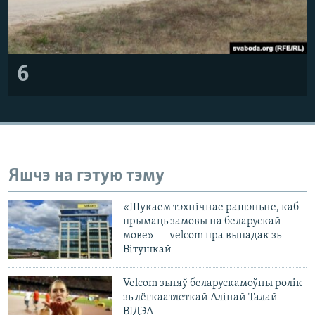
6
Яшчэ на гэтую тэму
«Шукаем тэхнічнае рашэньне, каб
прымаць замовы на беларускай
мове» — velcom пра выпадак зь
Вітушкай
Velcom зьняў беларускамоўны ролік
зь лёгкаатлеткай Алінай Талай
ВІДЭА