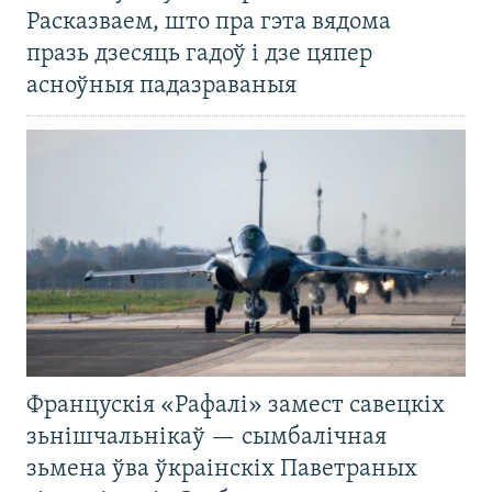
Расказваем, што пра гэта вядома
празь дзесяць гадоў і дзе цяпер
асноўныя падазраваныя
Францускія «Рафалі» замест савецкіх
зьнішчальнікаў — сымбалічная
зьмена ўва ўкраінскіх Паветраных