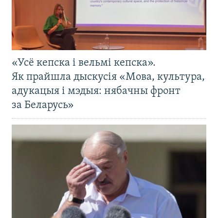
«Усё кепска і вельмі кепска».
Як прайшла дыскусія «Мова, культура,
адукацыя і мэдыя: нябачны фронт
за Беларусь»