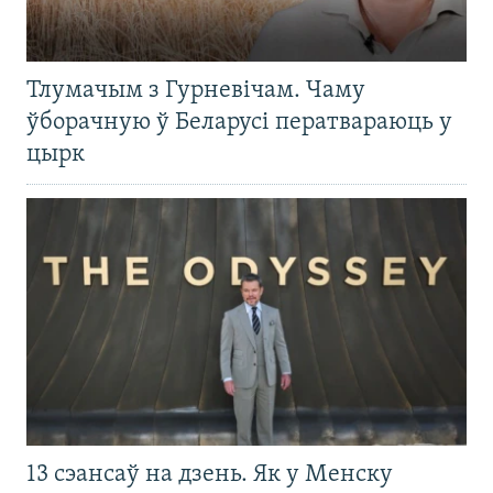
Тлумачым з Гурневічам. Чаму
ўборачную ў Беларусі ператвараюць у
цырк
13 сэансаў на дзень. Як у Менску