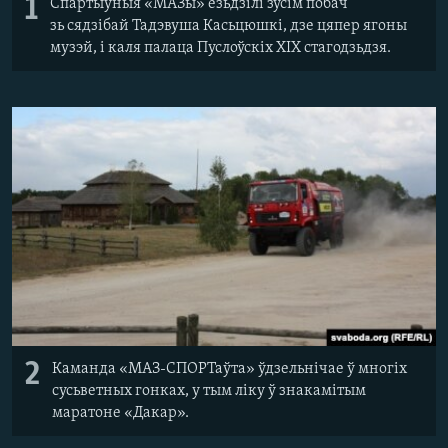
1
Спартыўныя «МАЗы» езьдзілі зусім побач
зь сядзібай Тадэвуша Касьцюшкі, дзе цяпер ягоны
музэй, і каля палаца Пуслоўскіх ХІХ стагодзьдзя.
2
Каманда «МАЗ-СПОРТаўта» ўдзельнічае ў многіх
сусьветных гонках, у тым ліку ў знакамітым
маратоне «Дакар».