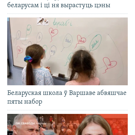
беларусам і ці ня вырастуць цэны
Беларуская школа ў Варшаве абвяшчае
пяты набор