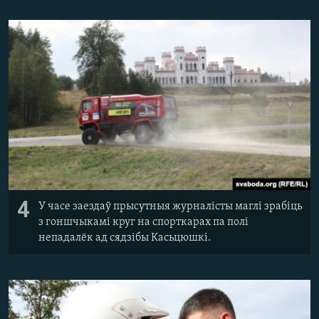
4
У часе заездаў прысутныя журналісты маглі зрабіць
з гоншчыкамі круг на спорткарах па полі
непадалёк ад сядзібы Касьцюшкі.