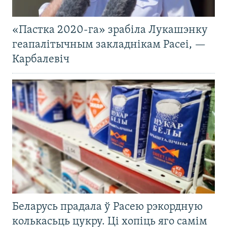
«Пастка 2020-га» зрабіла Лукашэнку
геапалітычным закладнікам Расеі, —
Карбалевіч
Беларусь прадала ў Расею рэкордную
колькасьць цукру. Ці хопіць яго самім