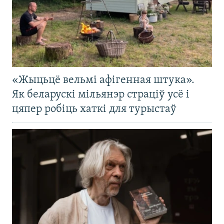
«Жыцьцё вельмі афігенная штука».
Як беларускі мільянэр страціў усё і
цяпер робіць хаткі для турыстаў