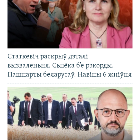
Статкевіч раскрыў дэталі
вызваленьня. Сьпёка б’е рэкорды.
Пашпарты беларусаў. Навіны 6 жніўня