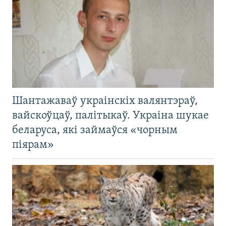
Шантажаваў украінскіх валянтэраў,
вайскоўцаў, палітыкаў. Украіна шукае
беларуса, які займаўся «чорным
піярам»