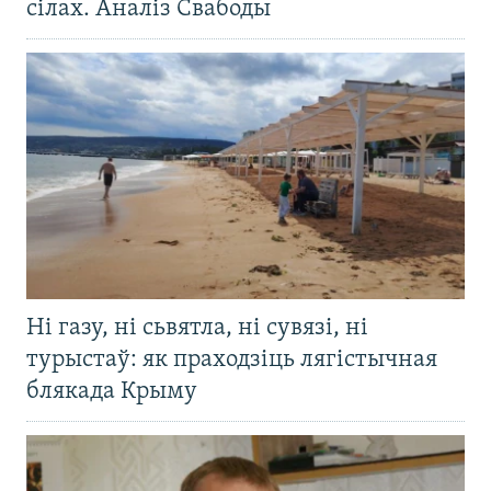
сілах. Аналіз Свабоды
Ні газу, ні сьвятла, ні сувязі, ні
турыстаў: як праходзіць лягістычная
блякада Крыму