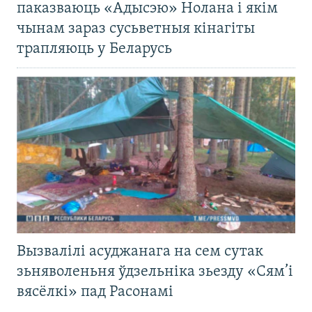
паказваюць «Адысэю» Нолана і якім
чынам зараз сусьветныя кінагіты
трапляюць у Беларусь
Вызвалілі асуджанага на сем сутак
зьняволеньня ўдзельніка зьезду «Сям’і
вясёлкі» пад Расонамі