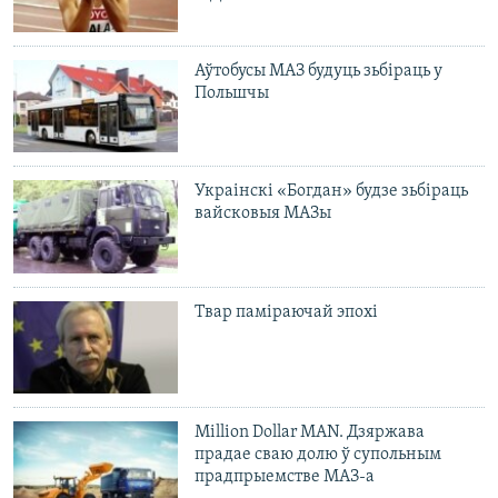
Аўтобусы МАЗ будуць зьбіраць у
Польшчы
Украінскі «Богдан» будзе зьбіраць
вайсковыя МАЗы
Твар паміраючай эпохі
Million Dollar MAN. Дзяржава
прадае сваю долю ў супольным
прадпрыемстве МАЗ-а