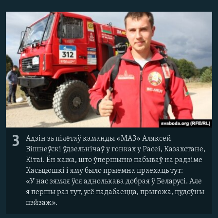
3
Адзін зь пілётаў каманды «МАЗ» Аляксей
Вішнеўскі ўдзельнічаў у гонках у Расеі, Казахстане,
Кітаі. Ён кажа, што ўпершыню пабываў на радзіме
Касьцюшкі і яму было прыемна праехаць тут:
«У нас зямля ўся аднолькава добрая ў Беларусі. Але
я першы раз тут, усё падабаецца, прыгожа, цудоўны
пэйзаж».