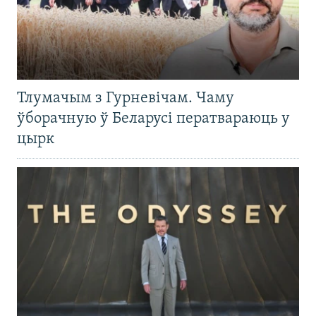
Тлумачым з Гурневічам. Чаму
ўборачную ў Беларусі ператвараюць у
цырк