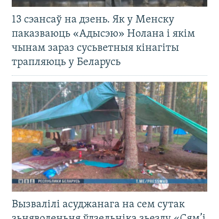
13 сэансаў на дзень. Як у Менску
паказваюць «Адысэю» Нолана і якім
чынам зараз сусьветныя кінагіты
трапляюць у Беларусь
Вызвалілі асуджанага на сем сутак
зьняволеньня ўдзельніка зьезду «Сям’і