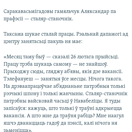
Саракавасьмігадовы гамяльчук Аляксандар па
прафэсіі — сталяр-станочнік.
Таксама шукае сталай працы. Рэальнай дапамогі ад
цэнтру занятасьці пакуль ня мае:
«Месяц таму быў — сказалі 26 лютага прыйсьці.
Працу трэба шукаць самому — не знайшоў.
Прыходжу сюды, гляджу аб’явы, якія дзе вакансіі.
Тэлефануеш — занятыя ўсе месцы. Нічога такога.
На дрэваапрацоўчае аб’яднаньне патрэбныя толькі
рэзчыкі шпону і толькі жанчыны. Сталяр-станочнік
патрэбны вайсковай часьці ў Навабеліцы. Я туды
запісаўся: кажуць, што толькі ў траўні адкрыецца
вакансія. А што мне да траўня рабіць? Мне наагул
яшчэ дванаццаць гадоў да пэнсіі, калі нічога ня
зьменіцца».