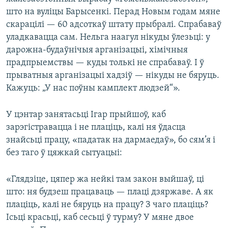
што на вуліцы Барысенкі. Перад Новым годам мяне
скарацілі — 60 адсоткаў штату прыбралі. Спрабаваў
уладкавацца сам. Нельга наагул нікуды ўлезьці: у
дарожна-будаўнічыя арганізацыі, хімічныя
прадпрыемствы — куды толькі не спрабаваў. І ў
прыватныя арганізацыі хадзіў — нікуды не бяруць.
Кажуць: „У нас поўны камплект людзей“».
У цэнтар занятасьці Ігар прыйшоў, каб
зарэгістравацца і не плаціць, калі ня ўдасца
знайсьці працу, «падатак на дармаедаў», бо сям’я і
без таго ў цяжкай сытуацыі:
«Глядзіце, цяпер жа нейкі там закон выйшаў, ці
што: ня будзеш працаваць — плаці дзяржаве. А як
плаціць, калі не бяруць на працу? З чаго плаціць?
Ісьці красьці, каб сесьці ў турму? У мяне двое