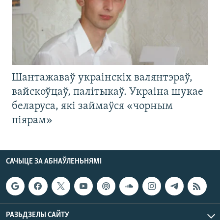
Шантажаваў украінскіх валянтэраў,
вайскоўцаў, палітыкаў. Украіна шукае
беларуса, які займаўся «чорным
піярам»
САЧЫЦЕ ЗА АБНАЎЛЕНЬНЯМІ
РАЗЬДЗЕЛЫ САЙТУ