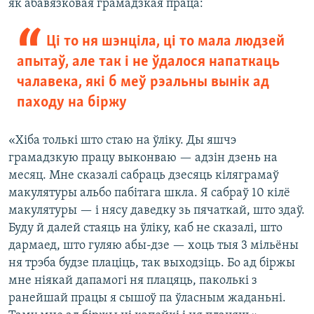
як абавязковая грамадзкая праца:
Ці то ня шэнціла, ці то мала людзей
апытаў, але так і не ўдалося напаткаць
чалавека, які б меў рэальны вынік ад
паходу на біржу
«Хіба толькі што стаю на ўліку. Ды яшчэ
грамадзкую працу выконваю — адзін дзень на
месяц. Мне сказалі сабраць дзесяць кіляграмаў
макулятуры альбо пабітага шкла. Я сабраў 10 кілё
макулятуры — і нясу даведку зь пячаткай, што здаў.
Буду й далей стаяць на ўліку, каб не сказалі, што
дармаед, што гуляю абы-дзе — хоць тыя 3 мільёны
ня трэба будзе плаціць, так выходзіць. Бо ад біржы
мне ніякай дапамогі ня плацяць, паколькі з
ранейшай працы я сышоў па ўласным жаданьні.