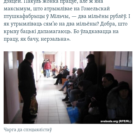
дзяцей. Пакуль жонка працуе, але ж яна
максымум, што атрымлівае на Гомельскай
птушкафабрыцы ў Мільчы, — два мільёны рублёў. І
як утрымліваць сям’ю на два мільёны? Добра, што
крыху бацькі дапамагаюць. Бо ўладкавацца на
працу, як бачу, нерэальна».
Чарга да спэцыялістаў