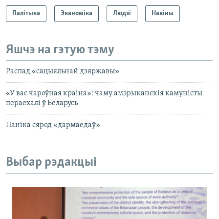
Палітыка
Эканоміка
Людзі
Навіны
Яшчэ на гэтую тэму
Распад «сацыяльнай дзяржавы»
«У вас чароўная краіна»: чаму амэрыканскія камуністы
пераехалі ў Беларусь
Паніка сярод «дармаедаў»
Выбар рэдакцыі