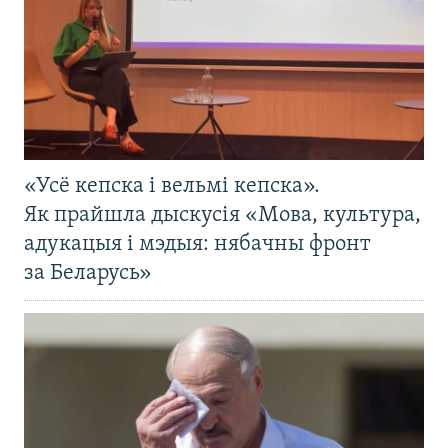
«Усё кепска і вельмі кепска».
Як прайшла дыскусія «Мова, культура,
адукацыя і мэдыя: нябачны фронт
за Беларусь»