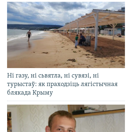
Ні газу, ні сьвятла, ні сувязі, ні
турыстаў: як праходзіць лягістычная
блякада Крыму