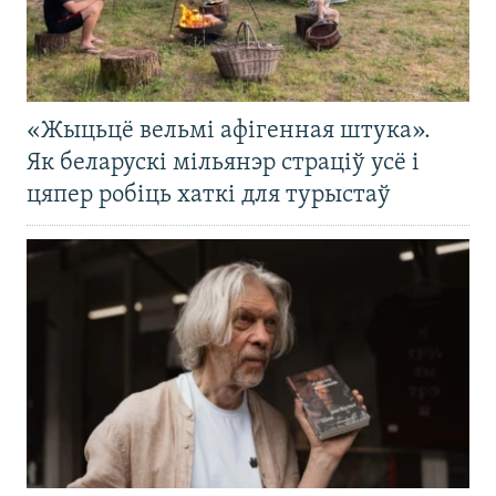
«Жыцьцё вельмі афігенная штука».
Як беларускі мільянэр страціў усё і
цяпер робіць хаткі для турыстаў