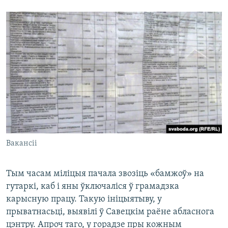
Вакансіі
Тым часам міліцыя пачала звозіць «бамжоў» на
гутаркі, каб і яны ўключаліся ў грамадзка
карысную працу. Такую ініцыятыву, у
прыватнасьці, выявілі ў Савецкім раёне абласнога
цэнтру. Апроч таго, у горадзе пры кожным