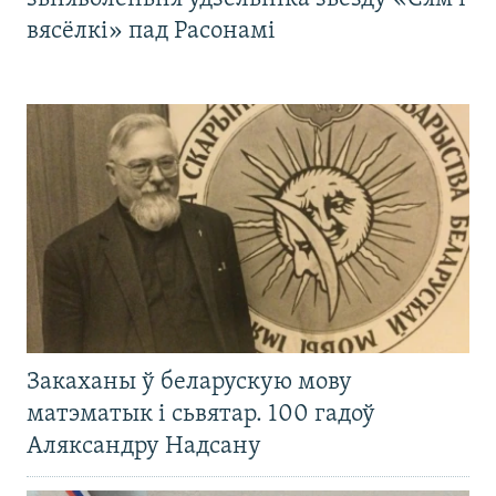
вясёлкі» пад Расонамі
Закаханы ў беларускую мову
матэматык і сьвятар. 100 гадоў
Аляксандру Надсану