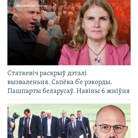
Статкевіч раскрыў дэталі
вызваленьня. Сьпёка б’е рэкорды.
Пашпарты беларусаў. Навіны 6 жніўня