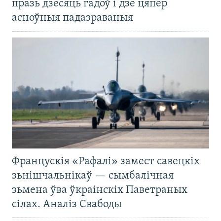
празь дзесяць гадоў і дзе цяпер
асноўныя падазраваныя
Францускія «Рафалі» замест савецкіх
зьнішчальнікаў — сымбалічная
зьмена ўва ўкраінскіх Паветраных
сілах. Аналіз Свабоды