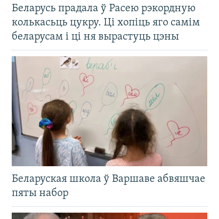
Беларусь прадала ў Расею рэкордную
колькасьць цукру. Ці хопіць яго самім
беларусам і ці ня вырастуць цэны
Беларуская школа ў Варшаве абвяшчае
пяты набор