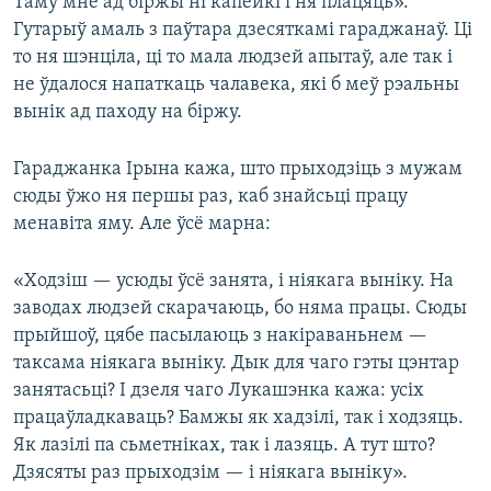
Таму мне ад біржы ні капейкі і ня плацяць».
Гутарыў амаль з паўтара дзесяткамі гараджанаў. Ці
то ня шэнціла, ці то мала людзей апытаў, але так і
не ўдалося напаткаць чалавека, які б меў рэальны
вынік ад паходу на біржу.
Гараджанка Ірына кажа, што прыходзіць з мужам
сюды ўжо ня першы раз, каб знайсьці працу
менавіта яму. Але ўсё марна:
«Ходзіш — усюды ўсё занята, і ніякага выніку. На
заводах людзей скарачаюць, бо няма працы. Сюды
прыйшоў, цябе пасылаюць з накіраваньнем —
таксама ніякага выніку. Дык для чаго гэты цэнтар
занятасьці? І дзеля чаго Лукашэнка кажа: усіх
працаўладкаваць? Бамжы як хадзілі, так і ходзяць.
Як лазілі па сьметніках, так і лазяць. А тут што?
Дзясяты раз прыходзім — і ніякага выніку».