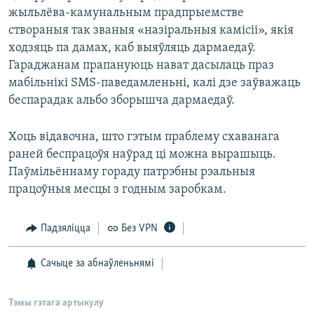
жыльлёва-камунальным прадпрыемстве
створаныя так званыя «назіральныя камісіі», якія
ходзяць па дамах, каб выяўляць дармаедаў.
Гараджанам прапануюць нават дасылаць праз
мабільнікі SMS-паведамленьні, калі дзе заўважаць
беспарадак альбо зборышча дармаедаў.
Хоць відавочна, што гэтым праблему схаванага
раней беспрацоўя наўрад ці можна вырашыць.
Паўмільённаму гораду патрэбны рэальныя
працоўныя месцы з годным заробкам.
Падзяліцца
Без VPN
Сачыце за абнаўленьнямі
Тэмы гэтага артыкулу