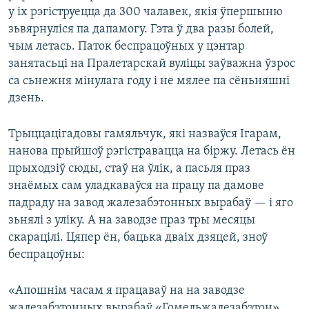
у іх рэгіструецца да 300 чалавек, якія ўпершыню
зьвярнуліся па дапамогу. Гэта ў два разы болей,
чым летась. Паток беспрацоўных у цэнтар
занятасьці на Пралетарскай вуліцы заўважна ўзрос
са сьнежня мінулага году і не мялее па сёньняшні
дзень.
Трыццацігадовы гамяльчук, які назваўся Ігарам,
нанова прыйшоў рэгістравацца на біржу. Летась ён
прыходзіў сюды, стаў на ўлік, а пасьля праз
знаёмых сам уладкаваўся на працу па дамове
падраду на завод жалезабэтонных вырабаў — і яго
зьнялі з уліку. А на заводзе праз тры месяцы
скарацілі. Цяпер ён, бацька дваіх дзяцей, зноў
беспрацоўны:
«Апошнім часам я працаваў на на заводзе
жалезабэтонных вырабаў «Гомельжалезабэтон»,