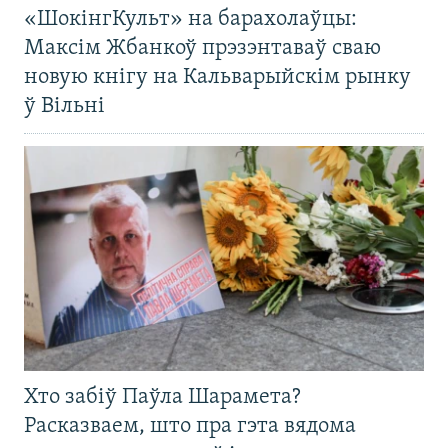
«ШокінгКульт» на барахолаўцы:
Максім Жбанкоў прэзэнтаваў сваю
новую кнігу на Кальварыйскім рынку
ў Вільні
Хто забіў Паўла Шарамета?
Расказваем, што пра гэта вядома