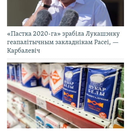
«Пастка 2020-га» зрабіла Лукашэнку
геапалітычным закладнікам Расеі, —
Карбалевіч