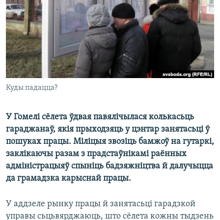
КУЛЬТУРА
МОВА
КАЛЯНДАР
НА ХВАЛЯХ СВАБОДЫ
Куды падацца?
У Гомелі сёлета ўдвая павялічылася колькасьць
гараджанаў, якія прыходзяць у цэнтар занятасьці ў
пошуках працы. Міліцыя звозіць бамжоў на гутаркі,
заклікаючы разам з прадстаўнікамі раённых
адміністрацыяў спыніць бадзяжніцтва й далучыцца
да грамадзка карыснай працы.
У аддзеле рынку працы й занятасьці гарадзкой
управы сьцьвярджаюць, што сёлета кожны тыдзень