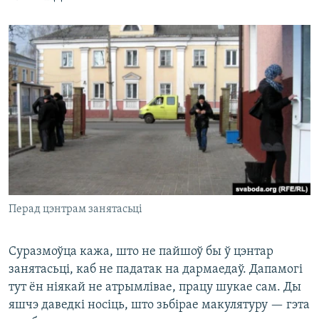
Перад цэнтрам занятасьці
Суразмоўца кажа, што не пайшоў бы ў цэнтар
занятасьці, каб не падатак на дармаедаў. Дапамогі
тут ён ніякай не атрымлівае, працу шукае сам. Ды
яшчэ даведкі носіць, што зьбірае макулятуру — гэта