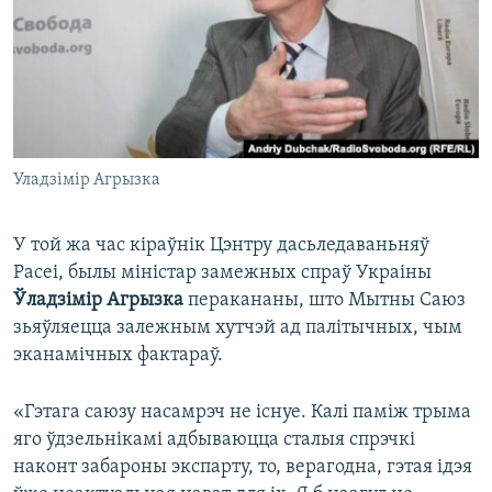
Уладзімір Агрызка
У той жа час кіраўнік Цэнтру дасьледаваньняў
Расеі, былы міністар замежных спраў Украіны
Ўладзімір Агрызка
перакананы, што Мытны Саюз
зьяўляецца залежным хутчэй ад палітычных, чым
эканамічных фактараў.
«Гэтага саюзу насамрэч не існуе. Калі паміж трыма
яго ўдзельнікамі адбываюцца сталыя спрэчкі
наконт забароны экспарту, то, верагодна, гэтая ідэя