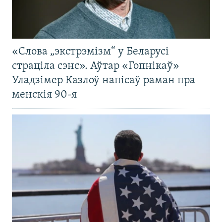
«Слова „экстрэмізм“ у Беларусі
страціла сэнс». Аўтар «Гопнікаў»
Уладзімер Казлоў напісаў раман пра
менскія 90-я