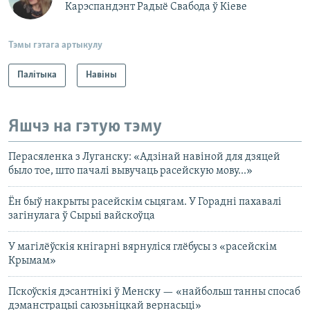
Карэспандэнт Радыё Свабода ў Кіеве
Тэмы гэтага артыкулу
Палітыка
Навіны
Яшчэ на гэтую тэму
Перасяленка з Луганску: «Адзінай навіной для дзяцей
было тое, што пачалі вывучаць расейскую мову...»
Ён быў накрыты расейскім сьцягам. У Горадні пахавалі
загінулага ў Сырыі вайскоўца
У магілёўскія кнігарні вярнуліся глёбусы з «расейскім
Крымам»
Пскоўскія дэсантнікі ў Менску — «найбольш танны спосаб
дэманстрацыі саюзьніцкай вернасьці»