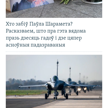
Хто забіў Паўла Шарамета?
Расказваем, што пра гэта вядома
празь дзесяць гадоў і дзе цяпер
асноўныя падазраваныя