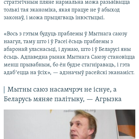
стратэгічным пляне нармальна можа разьвівацца
толькі тая эканоміка, якая працуе не ў абыход
законаў, і можа прыцягваць інвэстыцыі.
«Вось з гэтым будуць праблемы ў Мытнага саюзу
наагул, таму што і ў Расеі ёсьць праблемы з
абаронай уласнасьці, і думаю, што і ў Беларусі яны
ёсьць. Адпаведна рынак Мытнага Саюзу становіцца
менш прывабным, бо ён будзе стагніраваць, і гэта
адабʼецца на ўсіх», — адзначыў расейскі эканаміст.
Мытны саюз насамчрэч не існуе, а
Беларусь мяняе палітыку, — Агрызка