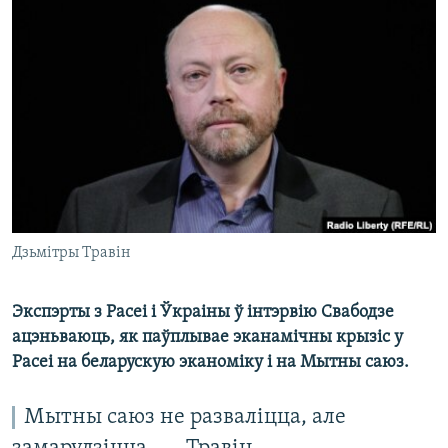
КУЛЬТУРА
МОВА
КАЛЯНДАР
НА ХВАЛЯХ СВАБОДЫ
Дзьмітры Травін
Экспэрты з Расеі і Ўкраіны ў інтэрвію Свабодзе
ацэньваюць, як паўплывае эканамічны крызіс у
Расеі на беларускую эканоміку і на Мытны саюз.
Мытны саюз не разваліцца, але