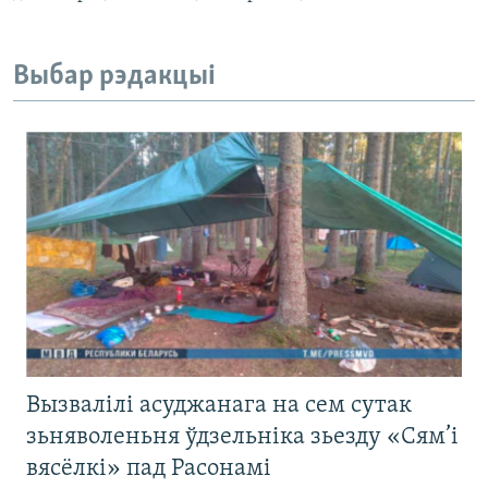
Выбар рэдакцыі
Вызвалілі асуджанага на сем сутак
зьняволеньня ўдзельніка зьезду «Сям’і
вясёлкі» пад Расонамі