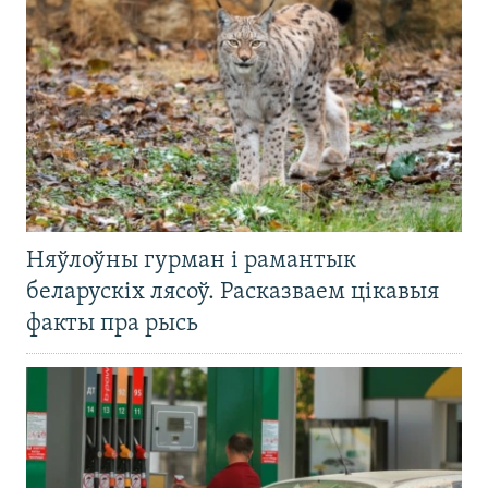
Няўлоўны гурман і рамантык
беларускіх лясоў. Расказваем цікавыя
факты пра рысь