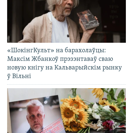
«ШокінгКульт» на барахолаўцы:
Максім Жбанкоў прэзэнтаваў сваю
новую кнігу на Кальварыйскім рынку
ў Вільні