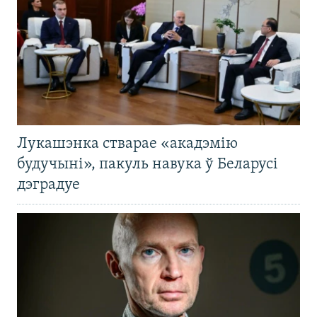
Лукашэнка стварае «акадэмію
будучыні», пакуль навука ў Беларусі
дэградуе