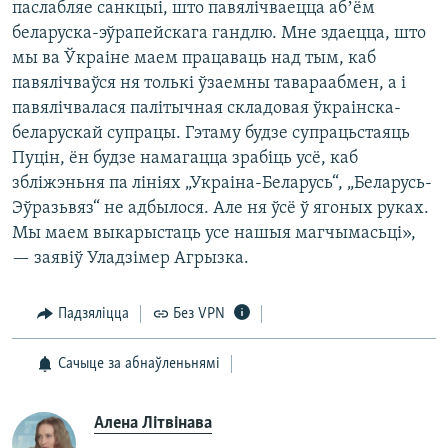
паслабляе санкцыі, што павялічваецца абʼём
беларуска-эўрапейскага гандлю. Мне здаецца, што
мы ва Ўкраіне маем працаваць над тым, каб
павялічваўся ня толькі ўзаемны тавараабмен, а і
павялічвалася палітычная складовая ўкраінска-
беларускай супрацы. Гэтаму будзе супрацьстаяць
Пуцін, ён будзе намагацца зрабіць усё, каб
збліжэньня па лініях „Украіна-Беларусь“, „Беларусь-
Эўразьвяз“ не адбылося. Але ня ўсё ў ягоных руках.
Мы маем выкарыстаць усе нашыя магчымасьці»,
— заявіў Уладзімер Агрызка.
Падзяліцца
Без VPN
Сачыце за абнаўленьнямі
Алена Літвінава