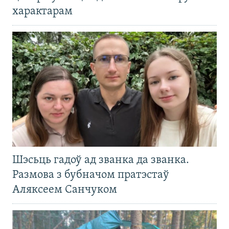
характарам
Шэсьць гадоў ад званка да званка.
Размова з бубначом пратэстаў
Аляксеем Санчуком