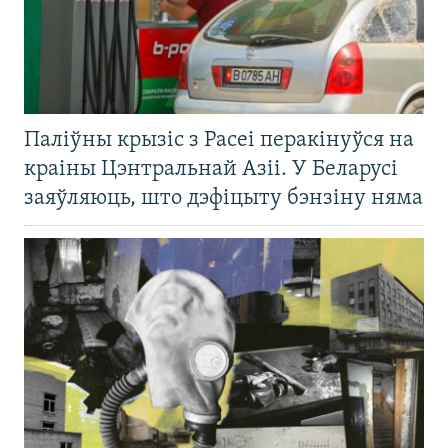
Паліўны крызіс з Расеі перакінуўся на
краіны Цэнтральнай Азіі. У Беларусі
заяўляюць, што дэфіцыту бэнзіну няма