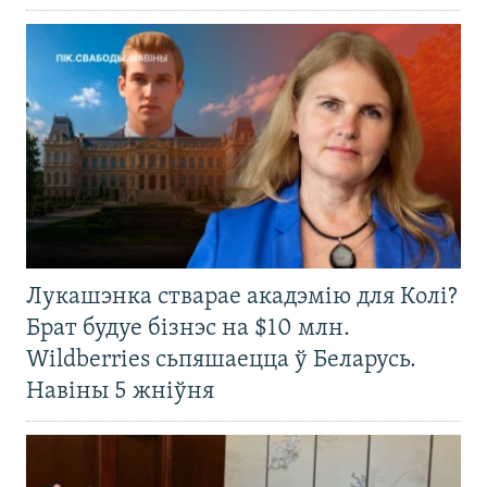
Лукашэнка стварае акадэмію для Колі?
Брат будуе бізнэс на $10 млн.
Wildberries сьпяшаецца ў Беларусь.
Навіны 5 жніўня