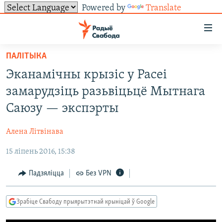
Powered by
Translate
Лінкі
ўнівэрсальнага
доступу
ПАЛІТЫКА
НАВІНЫ
Перайсьці
Эканамічны крызіс у Расеі
да
ТОЛЬКІ НА СВАБОДЗЕ
УСЕ НАВІНЫ
замарудзіць разьвіцьцё Мытнага
галоўнага
СУВЯЗЬ
ВІДЭА І ФОТА
ТЭСТЫ
зьместу
Саюзу — экспэрты
Перайсьці
ПАДПІСАЦЦА
ЛЮДЗІ
БЛОГІ
АБЫСЬЦІ БЛЯКАВАНЬНЕ
да
Алена Літвінава
ПАЛІТЫКА
ГІСТОРЫЯ НА СВАБОДЗЕ
ПАДЗЯЛІЦЦА ІНФАРМАЦЫЯЙ
RSS
галоўнай
САЧЫЦЕ ЗА АБНАЎЛЕНЬНЯМІ
15 ліпень 2016, 15:38
навігацыі
ЭКАНОМІКА
ПАДКАСТЫ
ПАДКАСТЫ
Перайсьці
ВАЙНА
КНІГІ
FACEBOOK
Падзяліцца
Без VPN
да
БЕЛАРУСЫ НА ВАЙНЕ
АЎДЫЁКНІГІ
TWITTER
пошуку
Зрабіце Свабоду прыярытэтнай крыніцай ў Google
ПАЛІТВЯЗЬНІ
PREMIUM
Усе сайты РС/РСЭ