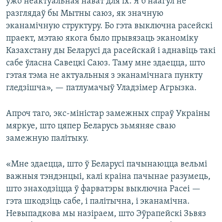
ўжо неактуальная нават для іх. Я б наагул не
разглядаў бы Мытны саюз, як значную
эканамічную структуру. Бо гэта выключна расейскі
праект, мэтаю якога было прывязаць эканоміку
Казахстану ды Беларусі да расейскай і аднавіць такі
сабе ўласна Савецкі Саюз. Таму мне здаецца, што
гэтая тэма не актуальныя з эканамічнага пункту
гледзішча», — патлумачыў Уладзімер Агрызка.
Апроч таго, экс-міністар замежных спраў Украіны
мяркуе, што цяпер Беларусь зьмяняе сваю
замежную палітыку.
«Мне здаецца, што ў Беларусі пачынаюцца вельмі
важныя тэндэнцыі, калі краіна пачынае разумець,
што знаходзіцца ў фарватэры выключна Расеі —
гэта шкодзіць сабе, і палітычна, і эканамічна.
Невыпадкова мы назіраем, што Эўрапейскі Зьвяз