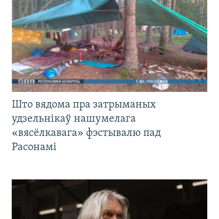
Што вядома пра затрыманых
удзельнікаў нашумелага
«вясёлкавага» фэстывалю пад
Расонамі