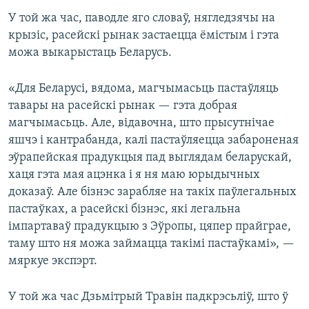
У той жа час, паводле яго словаў, нягледзячы на
крызіс, расейскі рынак застаецца ёмістым і гэта
можа выкарыстаць Беларусь.
«Для Беларусі, вядома, магчымасьць пастаўляць
тавары на расейскі рынак — гэта добрая
магчымасьць. Але, відавочна, што прысутнічае
яшчэ і кантрабанда, калі пастаўляецца забароненая
эўрапейская прадукцыя пад выглядам беларускай,
хаця гэта мая ацэнка і я ня маю юрыдычных
доказаў. Але бізнэс зарабляе на такіх паўлегальных
пастаўках, а расейскі бізнэс, які легальна
імпартаваў прадукцыю з Эўропы, цяпер прайграе,
таму што ня можа займацца такімі пастаўкамі», —
мяркуе экспэрт.
У той жа час Дзьмітрый Травін падкрэсьліў, што ў