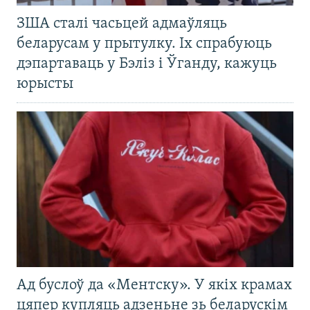
ЗША сталі часьцей адмаўляць
беларусам у прытулку. Іх спрабуюць
дэпартаваць у Бэліз і Ўганду, кажуць
юрысты
Ад буслоў да «Ментску». У якіх крамах
цяпер купляць адзеньне зь беларускім