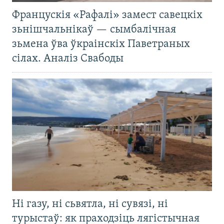
Францускія «Рафалі» замест савецкіх
зьнішчальнікаў — сымбалічная
зьмена ўва ўкраінскіх Паветраных
сілах. Аналіз Свабоды
Ні газу, ні сьвятла, ні сувязі, ні
турыстаў: як праходзіць лягістычная