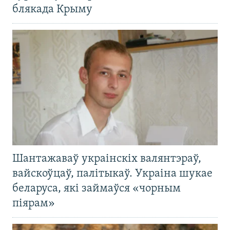
блякада Крыму
Шантажаваў украінскіх валянтэраў,
вайскоўцаў, палітыкаў. Украіна шукае
беларуса, які займаўся «чорным
піярам»