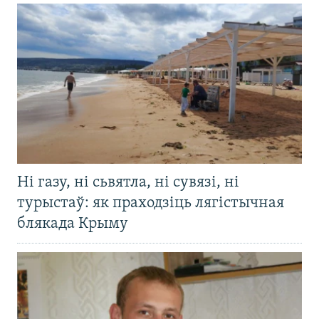
Ні газу, ні сьвятла, ні сувязі, ні
турыстаў: як праходзіць лягістычная
блякада Крыму