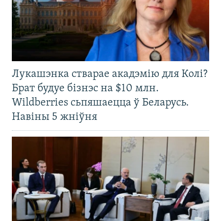
Лукашэнка стварае акадэмію для Колі?
Брат будуе бізнэс на $10 млн.
Wildberries сьпяшаецца ў Беларусь.
Навіны 5 жніўня