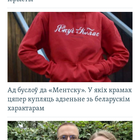
Ад буслоў да «Ментску». У якіх крамах
цяпер купляць адзеньне зь беларускім
характарам