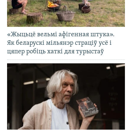
«Жыцьцё вельмі афігенная штука».
Як беларускі мільянэр страціў усё і
цяпер робіць хаткі для турыстаў