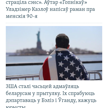
страціла сэнс». Аўтар «Гопнікаў»
Уладзімер Казлоў напісаў раман пра
менскія 90-я
ЗША сталі часьцей адмаўляць
беларусам у прытулку. Іх спрабуюць
дэпартаваць у Бэліз і Ўганду, кажуць
юрысты