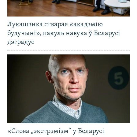
Лукашэнка стварае «акадэмію
будучыні», пакуль навука ў Беларусі
дэградуе
«Слова „экстрэмізм“ у Беларусі