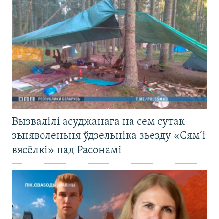
Вызвалілі асуджанага на сем сутак
зьняволеньня ўдзельніка зьезду «Сям’і
вясёлкі» пад Расонамі