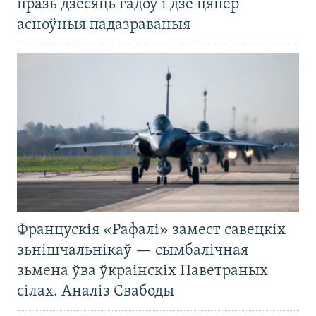
празь дзесяць гадоў і дзе цяпер
асноўныя падазраваныя
Францускія «Рафалі» замест савецкіх
зьнішчальнікаў — сымбалічная
зьмена ўва ўкраінскіх Паветраных
сілах. Аналіз Свабоды