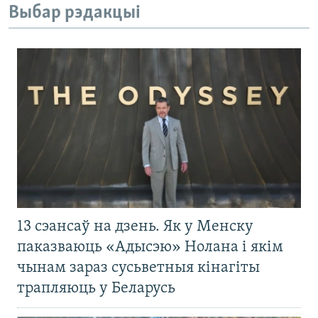
Выбар рэдакцыі
13 сэансаў на дзень. Як у Менску
паказваюць «Адысэю» Нолана і якім
чынам зараз сусьветныя кінагіты
трапляюць у Беларусь