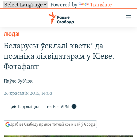
Powered by
Translate
Лінкі
ўнівэрсальнага
доступу
ЛЮДЗІ
НАВІНЫ
Перайсьці
Беларусы ўсклалі кветкі да
да
ТОЛЬКІ НА СВАБОДЗЕ
УСЕ НАВІНЫ
помніка ліквідатарам у Кіеве.
галоўнага
СУВЯЗЬ
ВІДЭА І ФОТА
ТЭСТЫ
зьместу
Фотафакт
Перайсьці
ПАДПІСАЦЦА
ЛЮДЗІ
БЛОГІ
АБЫСЬЦІ БЛЯКАВАНЬНЕ
да
Паўло Зубʼюк
ПАЛІТЫКА
ГІСТОРЫЯ НА СВАБОДЗЕ
ПАДЗЯЛІЦЦА ІНФАРМАЦЫЯЙ
RSS
галоўнай
САЧЫЦЕ ЗА АБНАЎЛЕНЬНЯМІ
26 красавік 2015, 14:03
навігацыі
ЭКАНОМІКА
ПАДКАСТЫ
ПАДКАСТЫ
Перайсьці
ВАЙНА
КНІГІ
FACEBOOK
Падзяліцца
Без VPN
да
БЕЛАРУСЫ НА ВАЙНЕ
АЎДЫЁКНІГІ
TWITTER
пошуку
Зрабіце Свабоду прыярытэтнай крыніцай ў Google
ПАЛІТВЯЗЬНІ
PREMIUM
Усе сайты РС/РСЭ