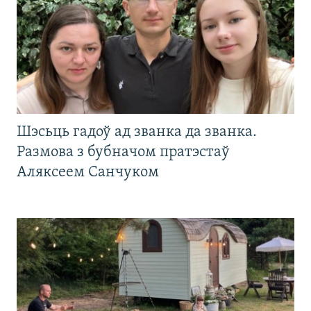
Шэсьць гадоў ад званка да званка.
Размова з бубначом пратэстаў
Аляксеем Санчуком