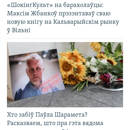
«ШокінгКульт» на барахолаўцы:
Максім Жбанкоў прэзэнтаваў сваю
новую кнігу на Кальварыйскім рынку
ў Вільні
Хто забіў Паўла Шарамета?
Расказваем, што пра гэта вядома