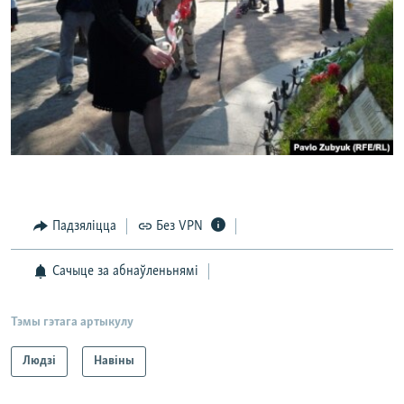
Падзяліцца
Без VPN
Сачыце за абнаўленьнямі
Тэмы гэтага артыкулу
Людзі
Навіны