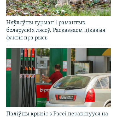
Няўлоўны гурман і рамантык
беларускіх лясоў. Расказваем цікавыя
факты пра рысь
Паліўны крызіс з Расеі перакінуўся на