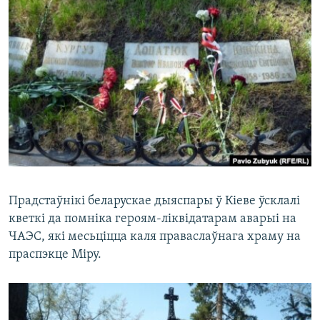
КУЛЬТУРА
МОВА
КАЛЯНДАР
НА ХВАЛЯХ СВАБОДЫ
Прадстаўнікі беларускае дыяспары ў Кіеве ўсклалі
кветкі да помніка героям-ліквідатарам аварыі на
ЧАЭС, які месьціцца каля праваслаўнага храму на
праспэкце Міру.