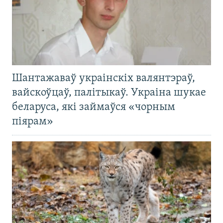
Шантажаваў украінскіх валянтэраў,
вайскоўцаў, палітыкаў. Украіна шукае
беларуса, які займаўся «чорным
піярам»