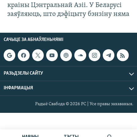
краіны Цэнтральнай Азіі. У Беларусі
заяўляюць, што дэфіцыту бэнзіну няма
САЧЫЦЕ ЗА АБНАЎЛЕНЬНЯМІ
РАЗЬДЗЕЛЫ САЙТУ
ІНФАРМАЦЫЯ
Радыё Свабода © 2026 РС | Усе правы захаваныя.