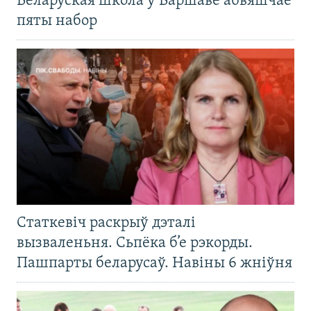
Беларуская школа ў Варшаве абвяшчае
пяты набор
Статкевіч раскрыў дэталі
вызваленьня. Сьпёка б’е рэкорды.
Пашпарты беларусаў. Навіны 6 жніўня