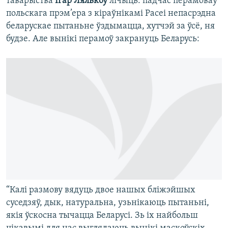
таварыства
Ігар Лялькоў
лічыць: падчас перамоваў
польскага прэм’ера з кіраўнікамі Расеі непасрэдна
беларускае пытаньне ўздымацца, хутчэй за ўсё, ня
будзе. Але вынікі перамоў закрануць Беларусь:
“Калі размову вядуць двое нашых бліжэйшых
суседзяў, дык, натуральна, узьнікаюць пытаньні,
якія ўскосна тычацца Беларусі. Зь іх найбольш