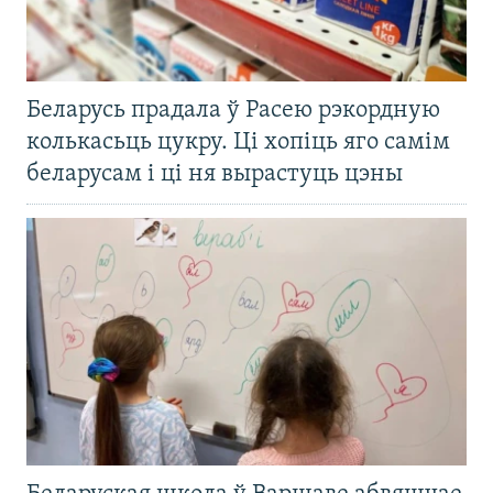
Беларусь прадала ў Расею рэкордную
колькасьць цукру. Ці хопіць яго самім
беларусам і ці ня вырастуць цэны