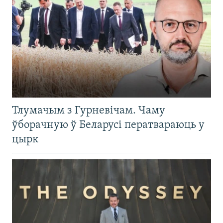
Тлумачым з Гурневічам. Чаму
ўборачную ў Беларусі ператвараюць у
цырк