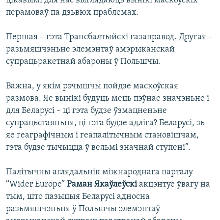
цікавымі для нас выглядаюць вынікі маскоўскіх
перамоваў па дзьвюх праблемах.
Першая – гэта Трансбалтыйскі газаправод. Другая –
разьмяшчэньне элемэнтаў амэрыканскай
супрацьракетнай абароны ў Польшчы.
Важна, у якім рэчышчы пойдзе маскоўская
размова. Яе вынікі будуць мець пэўнае значэньне і
для Беларусі – ці гэта будзе ўзмацненьне
супрацьстаяньня, ці гэта будзе адліга? Беларусі, зь
яе геаграфічным і геапалітычным становішчам,
гэта будзе тычыцца ў вельмі значнай ступені”.
Палітычны аглядальнік міжнароднага парталу
“Wider Europe”
Раман Якаўлеўскі
акцэнтуе ўвагу на
тым, што пазыцыя Беларусі адносна
разьмяшчэньня ў Польшчы элемэнтаў