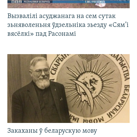
Вызвалілі асуджанага на сем сутак
зьняволеньня ўдзельніка зьезду «Сям’і
вясёлкі» пад Расонамі
Закаханы ў беларускую мову