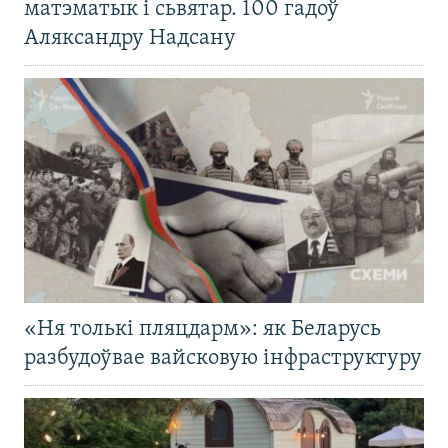
матэматык і сьвятар. 100 гадоў
Аляксандру Надсану
«Ня толькі пляцдарм»: як Беларусь
разбудоўвае вайсковую інфраструктуру