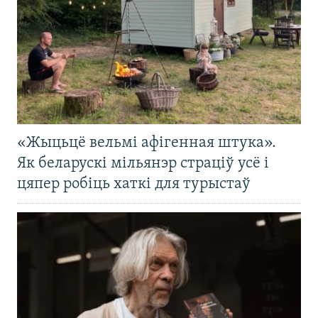
«Жыцьцё вельмі афігенная штука».
Як беларускі мільянэр страціў усё і
цяпер робіць хаткі для турыстаў