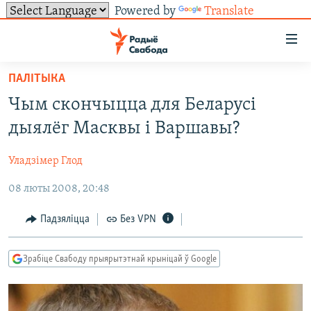
Powered by
Translate
Лінкі
ўнівэрсальнага
доступу
ПАЛІТЫКА
НАВІНЫ
Перайсьці
Чым скончыцца для Беларусі
да
ТОЛЬКІ НА СВАБОДЗЕ
УСЕ НАВІНЫ
дыялёг Масквы і Варшавы?
галоўнага
СУВЯЗЬ
ВІДЭА І ФОТА
ТЭСТЫ
зьместу
Уладзімер Глод
Перайсьці
ПАДПІСАЦЦА
ЛЮДЗІ
БЛОГІ
АБЫСЬЦІ БЛЯКАВАНЬНЕ
да
08 люты 2008, 20:48
ПАЛІТЫКА
ГІСТОРЫЯ НА СВАБОДЗЕ
ПАДЗЯЛІЦЦА ІНФАРМАЦЫЯЙ
RSS
галоўнай
САЧЫЦЕ ЗА АБНАЎЛЕНЬНЯМІ
навігацыі
ЭКАНОМІКА
ПАДКАСТЫ
ПАДКАСТЫ
Падзяліцца
Без VPN
Перайсьці
ВАЙНА
КНІГІ
FACEBOOK
да
Зрабіце Свабоду прыярытэтнай крыніцай ў Google
БЕЛАРУСЫ НА ВАЙНЕ
АЎДЫЁКНІГІ
TWITTER
пошуку
ПАЛІТВЯЗЬНІ
PREMIUM
Усе сайты РС/РСЭ