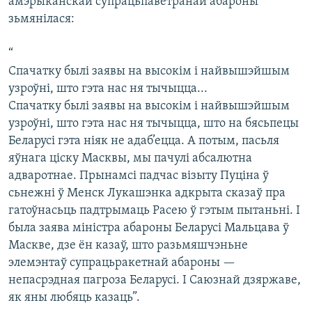
амэрыканскай супрацьпаветранай абароны
зьмянілася:
“
Спачатку былі заявы на высокім і найвышэйшым
узроўні, што гэта нас ня тычыцца...
Спачатку былі заявы на высокім і найвышэйшым
узроўні, што гэта нас ня тычыцца, што на бясьпецы
Беларусі гэта ніяк не адаб’ецца. А потым, пасьля
яўнага ціску Масквы, мы пачулі абсалютна
адваротнае. Прынамсі падчас візыту Пуціна ў
сьнежні ў Менск Лукашэнка адкрыта сказаў пра
гатоўнасьць падтрымаць Расею ў гэтым пытаньні. І
была заява міністра абароны Беларусі Мальцава ў
Маскве, дзе ён казаў, што разьмяшчэньне
элемэнтаў супрацьракетнай абароны —
непасрэдная пагроза Беларусі. І Саюзнай дзяржаве,
як яны любяць казаць”.