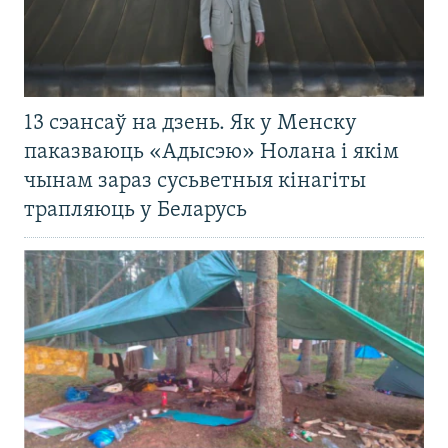
13 сэансаў на дзень. Як у Менску
паказваюць «Адысэю» Нолана і якім
чынам зараз сусьветныя кінагіты
трапляюць у Беларусь