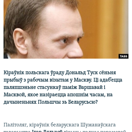
КУЛЬТУРА
МОВА
КАЛЯНДАР
НА ХВАЛЯХ СВАБОДЫ
Кіраўнік польскага ўраду Дональд Туск сёньня
прыбыў з рабочым візытам у Маскву. Ці адаб’ецца
паляпшэньне стасункаў паміж Варшавай і
Масквой, якое назіраецца апошнім часам, на
дачыненьнях Польшчы зь Беларусьсю?
Палітоляг, кіраўнік беларускага Шуманаўскага