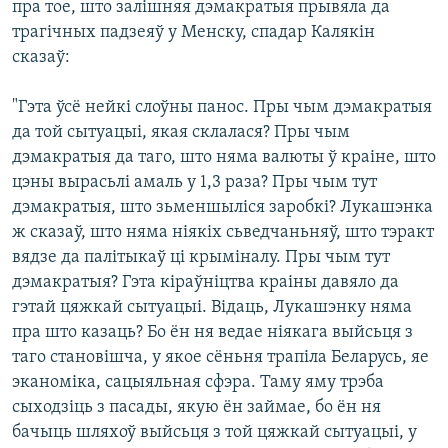
пра тое, што залішняя дэмакратыя прывяла да
трагічных падзеяў у Менску, спадар Калякін
сказаў:
"Гэта ўсё нейкі слоўны панос. Пры чым дэмакратыя
да той сытуацыі, якая склалася? Пры чым
дэмакратыя да таго, што няма валюты ў краіне, што
цэны вырасьлі амаль у 1,3 раза? Пры чым тут
дэмакратыя, што зьменшыліся заробкі? Лукашэнка
ж сказаў, што няма ніякіх сьведчаньняў, што тэракт
вядзе да палітыкаў ці крыміналу. Пры чым тут
дэмакратыя? Гэта кіраўніцтва краіны давяло да
гэтай цяжкай сытуацыі. Відаць, Лукашэнку няма
пра што казаць? Бо ён ня ведае ніякага выйсьця з
таго становішча, у якое сёньня трапіла Беларусь, яе
эканоміка, сацыяльная сфэра. Таму яму трэба
сыходзіць з пасады, якую ён займае, бо ён ня
бачыць шляхоў выйсьця з той цяжкай сытуацыі, у