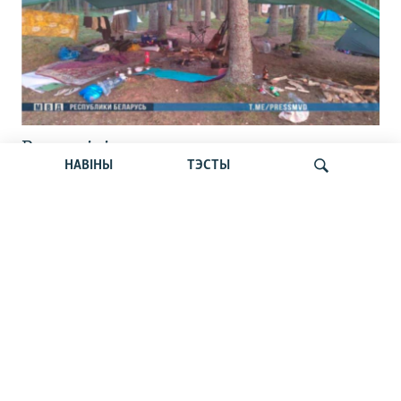
Вызвалілі асуджанага на сем сутак
НАВІНЫ
ТЭСТЫ
зьняволеньня ўдзельніка зьезду «Сям’і
вясёлкі» пад Расонамі
Шукаць