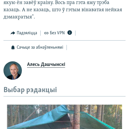
якую ён завёў краіну. Вось пра гэта яму трэба
казаць. А не казаць, што ў гэтым вінаватая нейкая
дэмакратыя".
Падзяліцца
Без VPN
Сачыце за абнаўленьнямі
Алесь Дашчынскі
Выбар рэдакцыі