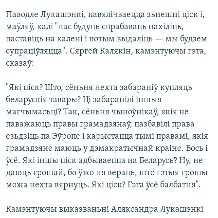
Паводле Лукашэнкі, павялічваецца зьнешні ціск і,
маўляў, калі "нас будуць спрабаваць нахіліць,
паставіць на калені і потым выдаліць — мы будзем
супраціўляцца". Сяргей Калякін, камэнтуючы гэта,
сказаў:
"Які ціск? Што, сёньня нехта забараніў купляць
беларускія тавары? Ці забаранілі іншыя
магчымасьці? Так, сёньня чыноўнікаў, якія не
паважаюць правы грамадзянаў, пазбавілі права
езьдзіць па Эўропе і карыстацца тымі правамі, якія
грамадзяне маюць у дэмакратычнай краіне. Вось і
ўсё. Які іншы ціск адбываецца на Беларусь? Ну, не
даюць грошай, бо ўжо ня вераць, што гэтыя грошы
можа нехта вярнуць. Які ціск? Гэта ўсё балбатня".
Камэнтуючы выказваньні Аляксандра Лукашэнкі