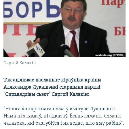
КУЛЬТУРА
МОВА
КАЛЯНДАР
НА ХВАЛЯХ СВАБОДЫ
Сяргей Калякін
Так ацэньвае пасланьне кіраўніка краіны
Аляксандра Лукашэнкі старшыня партыі
"Справядлівы сьвет" Сяргей Калякін:
"Нічога канкрэтнага няма ў выступе Лукашэнкі.
Няма ні захадаў, ні адказаў. Ёсьць лямант. Лямант
чалавека, які разгубіўся і ня ведае, што яму рабіць".