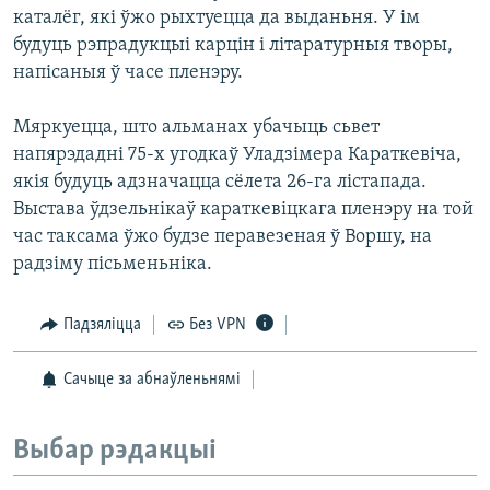
каталёг, які ўжо рыхтуецца да выданьня. У ім
будуць рэпрадукцыі карцін і літаратурныя творы,
напісаныя ў часе пленэру.
Мяркуецца, што альманах убачыць сьвет
напярэдадні 75-х угодкаў Уладзімера Караткевіча,
якія будуць адзначацца сёлета 26-га лістапада.
Выстава ўдзельнікаў караткевіцкага пленэру на той
час таксама ўжо будзе перавезеная ў Воршу, на
радзіму пісьменьніка.
Падзяліцца
Без VPN
Сачыце за абнаўленьнямі
Выбар рэдакцыі