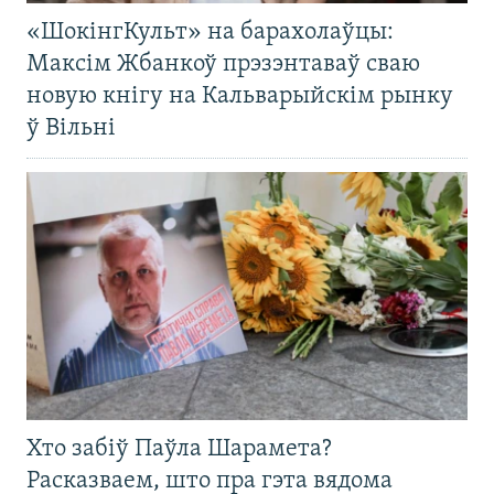
«ШокінгКульт» на барахолаўцы:
Максім Жбанкоў прэзэнтаваў сваю
новую кнігу на Кальварыйскім рынку
ў Вільні
Хто забіў Паўла Шарамета?
Расказваем, што пра гэта вядома