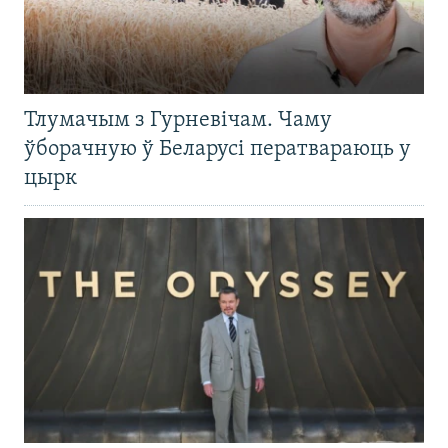
Тлумачым з Гурневічам. Чаму
ўборачную ў Беларусі ператвараюць у
цырк