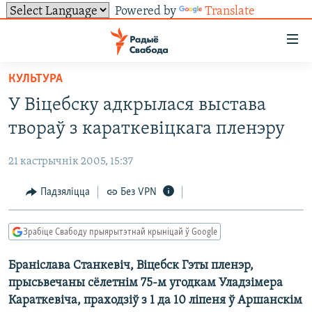
Powered by
Translate
Лінкі
ўнівэрсальнага
доступу
КУЛЬТУРА
НАВІНЫ
Перайсьці
У Віцебску адкрылася выстава
да
ТОЛЬКІ НА СВАБОДЗЕ
УСЕ НАВІНЫ
твораў з караткевіцкага пленэру
галоўнага
СУВЯЗЬ
ВІДЭА І ФОТА
ТЭСТЫ
зьместу
21 кастрычнік 2005, 15:37
Перайсьці
ПАДПІСАЦЦА
ЛЮДЗІ
БЛОГІ
АБЫСЬЦІ БЛЯКАВАНЬНЕ
да
Падзяліцца
Без VPN
ПАЛІТЫКА
ГІСТОРЫЯ НА СВАБОДЗЕ
ПАДЗЯЛІЦЦА ІНФАРМАЦЫЯЙ
RSS
галоўнай
САЧЫЦЕ ЗА АБНАЎЛЕНЬНЯМІ
навігацыі
ЭКАНОМІКА
ПАДКАСТЫ
ПАДКАСТЫ
Зрабіце Свабоду прыярытэтнай крыніцай ў Google
Перайсьці
ВАЙНА
КНІГІ
FACEBOOK
да
Браніслава Станкевіч, Віцебск Гэты пленэр,
БЕЛАРУСЫ НА ВАЙНЕ
АЎДЫЁКНІГІ
TWITTER
пошуку
прысьвечаны сёлетнім 75-м угодкам Уладзімера
ПАЛІТВЯЗЬНІ
PREMIUM
Усе сайты РС/РСЭ
Караткевіча, праходзіў з 1 да 10 ліпеня ў Аршанскім