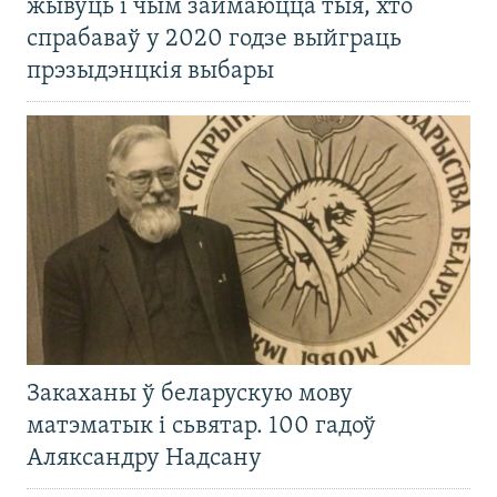
жывуць і чым займаюцца тыя, хто
спрабаваў у 2020 годзе выйграць
прэзыдэнцкія выбары
Закаханы ў беларускую мову
матэматык і сьвятар. 100 гадоў
Аляксандру Надсану