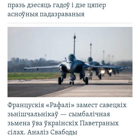
празь дзесяць гадоў і дзе цяпер
асноўныя падазраваныя
Францускія «Рафалі» замест савецкіх
зьнішчальнікаў — сымбалічная
зьмена ўва ўкраінскіх Паветраных
сілах. Аналіз Свабоды