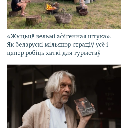
«Жыцьцё вельмі афігенная штука».
Як беларускі мільянэр страціў усё і
цяпер робіць хаткі для турыстаў