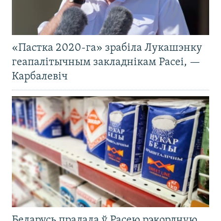
«Пастка 2020-га» зрабіла Лукашэнку
геапалітычным закладнікам Расеі, —
Карбалевіч
Беларусь прадала ў Расею рэкордную