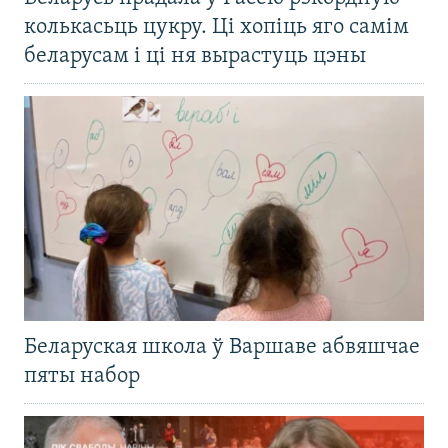
колькасьць цукру. Ці хопіць яго самім
беларусам і ці ня вырастуць цэны
Беларуская школа ў Варшаве абвяшчае
пяты набор