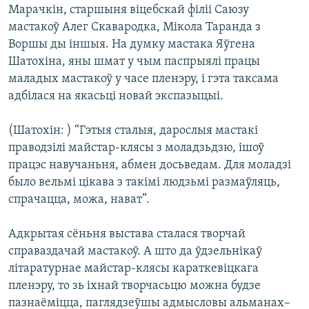
Марачкін, старшыня віцебскай філіі Саюзу
мастакоў Алег Скавародка, Мікола Таранда з
Воршы ды іншыя. На думку мастака Яўгена
Шатохіна, яны шмат у чым паспрыялі працы
маладых мастакоў у часе пленэру, і гэта таксама
адбілася на якасьці новай экспазыцыі.
(Шатохін: ) “Гэтыя сталыя, дарослыя мастакі
праводзілі майстар-клясы з моладзьдзю, ішоў
працэс навучаньня, абмен досьведам. Для моладзі
было вельмі цікава з такімі людзьмі размаўляць,
спрачацца, можа, нават”.
Адкрытая сёньня выстава сталася творчай
справаздачай мастакоў. А што да ўдзельнікаў
літаратурнае майстар-клясы караткевіцкага
пленэру, то зь іхнай творчасьцю можна будзе
пазнаёміцца, паглядзеўшы адмысловы альманах–