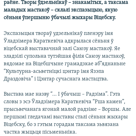
раёне. Творы ўдзельнікаў – знакамітых, а таксама
КУЛЬТУРА
МОВА
маладых мастакоў – склалі экспазыцыю, якую
КАЛЯНДАР
НА ХВАЛЯХ СВАБОДЫ
сёньня ўпершыню ўбачылі жыхары Віцебску.
Экспазыцыя твораў удзельнікаў пленэру імя
Ўладзімера Караткевіча адкрылася сёньня ў
віцебскай выставачнай залі Саюзу мастакоў. Яе
зладзілі супольна тутэйшая філія Саюзу мастакоў,
вядомае на Віцебшчыне грамадзкае аб”яднаньне
“Культурна-асьветніцкі цэнтар імя Язэпа
Драздовіча” і Цэнтар сучаснага мастацтва.
Выстава мае назву “... І ўбачыш – Радзіма”. Гэта
словы з эсэ Ўладзімера Караткевіча “Рша камен”,
прысьвечанага ягонай малой радзіме – Воршы. Але
першымі гледачамі выставы сталі сёньня жыхары
Віцебску, бо з гэтым горадам таксама зьвязана
частка жыцьця пісьменьніка.