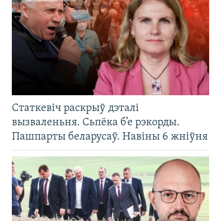
Статкевіч раскрыў дэталі
вызваленьня. Сьпёка б’е рэкорды.
Пашпарты беларусаў. Навіны 6 жніўня