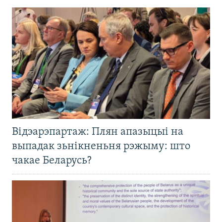
Відэарэпартаж: Плян апазыцыі на
выпадак зьнікненьня рэжыму: што
чакае Беларусь?