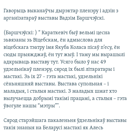
Гаворыць выканаўчы дырэктар пленэру і адзін з
арганізатараў выставы Вадзім Баршчэўскі.
(Баршчэўскі: ) “ Караткевіч быў вельмі цесна
зьвязаны зь Віцебскам, ён адмыслова для
віцебскага тэатру імя Якуба Коласа пісаў п’есу, ён
сюды прыяжджаў, ён тут жыў. І таму мы вырашылі
адкрываць выставу тут. Усяго было ў нас 49
удзельнікаў пленэру, сярод іх былі літаратары і
мастакі. Зь іх 27 – гэта мастакі, удзельнікі
сёньняшняй выставы. Выстава супольная – і
маладыя, і сталыя мастакі. З маладых шмат хто
вылучаецца добрымі такімі працамі, а сталыя – гэта
ўвогуле нашы “мэтры”".
Сярод старэйшага пакаленьня ўдзельнікаў выставы
такія знаныя на Беларусі мастакі як Алесь