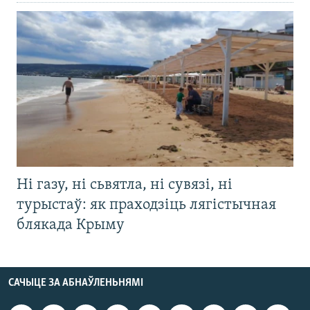
Ні газу, ні сьвятла, ні сувязі, ні
турыстаў: як праходзіць лягістычная
блякада Крыму
САЧЫЦЕ ЗА АБНАЎЛЕНЬНЯМІ