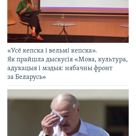
«Усё кепска і вельмі кепска».
Як прайшла дыскусія «Мова, культура,
адукацыя і мэдыя: нябачны фронт
за Беларусь»