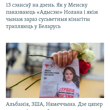
13 сэансаў на дзень. Як у Менску
паказваюць «Адысэю» Нолана і якім
чынам зараз сусьветныя кінагіты
трапляюць у Беларусь
Альбанія, ЗША, Нямеччына. Дзе цяпер