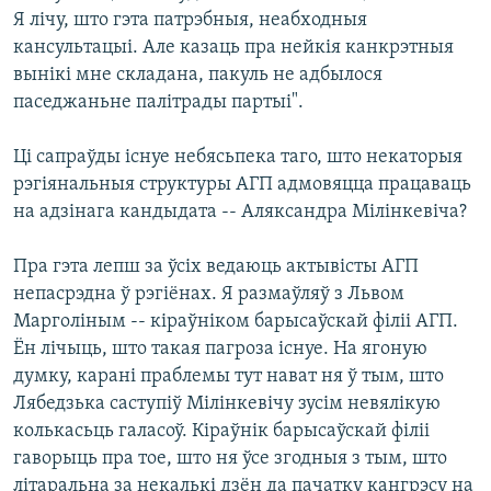
Я лічу, што гэта патрэбныя, неабходныя
кансультацыі. Але казаць пра нейкія канкрэтныя
вынікі мне складана, пакуль не адбылося
паседжаньне палітрады партыі".
Ці сапраўды існуе небясьпека таго, што некаторыя
рэгіянальныя структуры АГП адмовяцца працаваць
на адзінага кандыдата -- Аляксандра Мілінкевіча?
Пра гэта лепш за ўсіх ведаюць актывісты АГП
непасрэдна ў рэгіёнах. Я размаўляў з Львом
Марголіным -- кіраўніком барысаўскай філіі АГП.
Ён лічыць, што такая пагроза існуе. На ягоную
думку, карані праблемы тут нават ня ў тым, што
Лябедзька саступіў Мілінкевічу зусім невялікую
колькасьць галасоў. Кіраўнік барысаўскай філіі
гаворыць пра тое, што ня ўсе згодныя з тым, што
літаральна за некалькі дзён да пачатку кангрэсу на