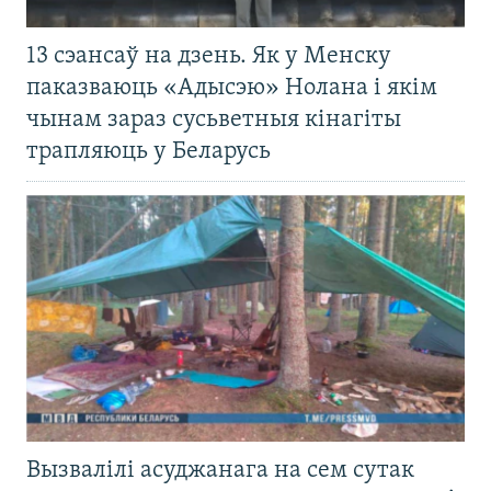
13 сэансаў на дзень. Як у Менску
паказваюць «Адысэю» Нолана і якім
чынам зараз сусьветныя кінагіты
трапляюць у Беларусь
Вызвалілі асуджанага на сем сутак