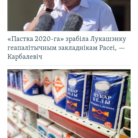
«Пастка 2020-га» зрабіла Лукашэнку
геапалітычным закладнікам Расеі, —
Карбалевіч