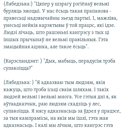
(Лябедзька:) "Цяпер у шэрагу рэгіёнаў вельмі
бурляць эмоцыі. У нас ёсьць такая прапанова -
правесьці надзвычайны зьезд партыі. І, мажліва,
унесьці нейкія карэктывы ў той працэс, які ідзе.
Людзі лічаць, што рашэньні кангрэсу з тых ці
іншых прычынаў не вельмі правільныя. Гэта
эмацыйная ацэнка, але такое ёсьць".
(Карэспандэнт: ) "Дык, мабыць, перадусім трэба
супакоіцца?"
(Лябедзька: ) "Я адказваю тым людзям, якія
кажуць, што трэба ісьці сваім шляхам. І такіх
людзей вельмі і вельмі многа. Усе гэтыя дні я, як
аўтаадказчык, раю людзям схадзіць у лес,
супакоіцца. Я нясу адказнасьць за ўдзел у працэсе,
за тыя кампрамісы, на якія мы ішлі, гэта мая
адказнасьць. І калі мы лічым, што кангрэс гэта