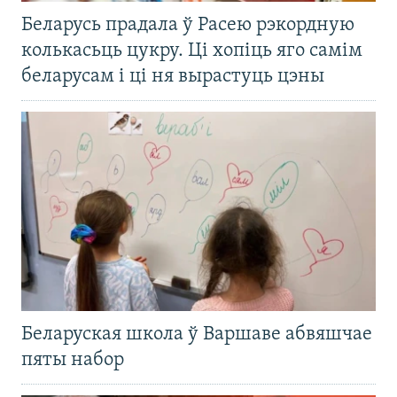
Беларусь прадала ў Расею рэкордную
колькасьць цукру. Ці хопіць яго самім
беларусам і ці ня вырастуць цэны
Беларуская школа ў Варшаве абвяшчае
пяты набор