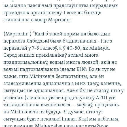
ім значна павялічылі прадстаўніцтва няўрадавых
грамадзкіх арганізацыяў. І вось як бачыць
становішча спадар Марголін:
(Марголін: ) "Калі б такой нормы ня было, дык
перамога Лябедзькі была б адназначная - і не з
перавагай у 7-8 галасоў, а ў 40-50, як мінімум.
Сярод нашых прыхільнікаў вельмі многа
прадпрымальнікаў, вельмі многа людзей, якія не
вельмі падтрымліваюць ідэалы БНФ. Бо як тут не
кажы, што Мілінкевіч беспартыйны, але ён
атаясамліваецца адназначна з БНФ. Таму, канечне,
сытуацыя не адназначная. Але я бы не сказаў, што ў
рэгіёнах (я маю на ўвазе прадстаўнікоў АГП) усе
так адназначна вызначыліся -- маўляў, працаваць
на Мілінкевіча ня будуць. Я думаю, што тут
сытуацыя будзе некалькі іншая. Калі мы пабачым,
што каманда Мілінкевіча пачынае актыўную