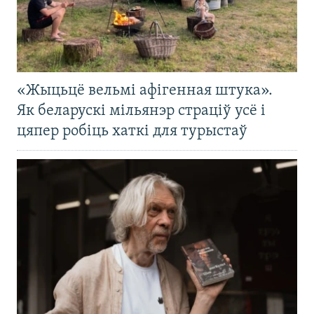
«Жыцьцё вельмі афігенная штука».
Як беларускі мільянэр страціў усё і
цяпер робіць хаткі для турыстаў