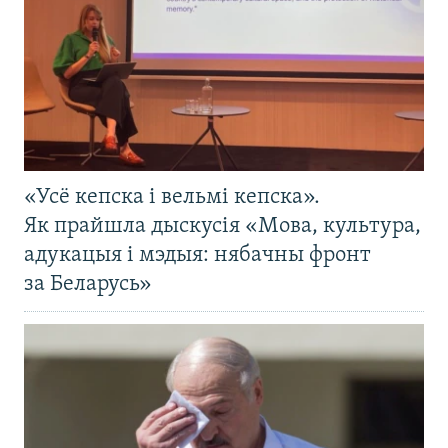
«Усё кепска і вельмі кепска».
Як прайшла дыскусія «Мова, культура,
адукацыя і мэдыя: нябачны фронт
за Беларусь»