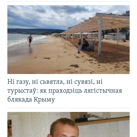
Ні газу, ні сьвятла, ні сувязі, ні
турыстаў: як праходзіць лягістычная
блякада Крыму