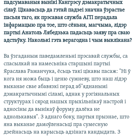
падсумаваныя вынікі Кангрэсу дэмакратычных
КУЛЬТУРА
МОВА
сілаў. Цікавасьць да гэтай падзеі значна ўзрастае
КАЛЯНДАР
НА ХВАЛЯХ СВАБОДЫ
пасьля таго, як прэсавая служба АГП перадала
інфармацыю пра тое, што сёньня, магчыма, лідэр
партыі Анатоль Лябедзька падасьць заяву пра сваю
адстаўку. Наколькі гэта верагодна і чым выклікана?
Ва ўзгаданым паведамленьні прэсавай службы, са
спасылкай на намесьніка старшыні партыі
Яраслава Раманчука, ёсьць такі цікавы пасаж: "Ні ў
кога ня можа быць і ценю сумневу, што наш лідэр
выканае свае абавязкі перад аб''яднанымі
дэмакратычнымі сіламі, аднак у рэгіянальных
структурах і сярод нашых прыхільнікаў настрой і
адносіны да вынікаў форуму далёка не
аднолькавыя". З аднаго боку, партыя прызнае, што
яна выканае дамоўленасьці пра сумесную
дзейнасьць на карысьць адзінага кандыдата. З