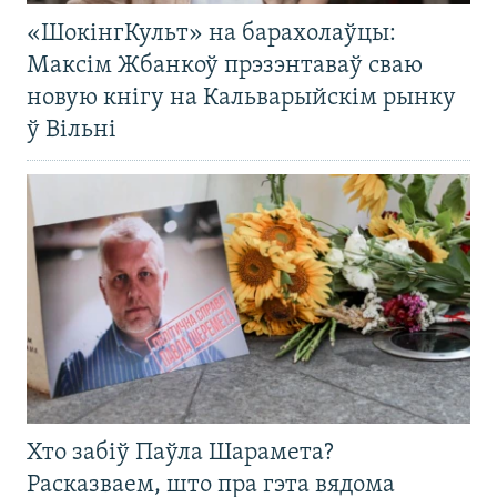
«ШокінгКульт» на барахолаўцы:
Максім Жбанкоў прэзэнтаваў сваю
новую кнігу на Кальварыйскім рынку
ў Вільні
Хто забіў Паўла Шарамета?
Расказваем, што пра гэта вядома