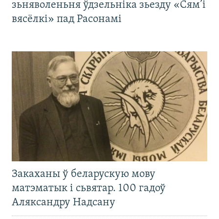
зьняволеньня ўдзельніка зьезду «Сям’і
вясёлкі» пад Расонамі
Закаханы ў беларускую мову
матэматык і сьвятар. 100 гадоў
Аляксандру Надсану