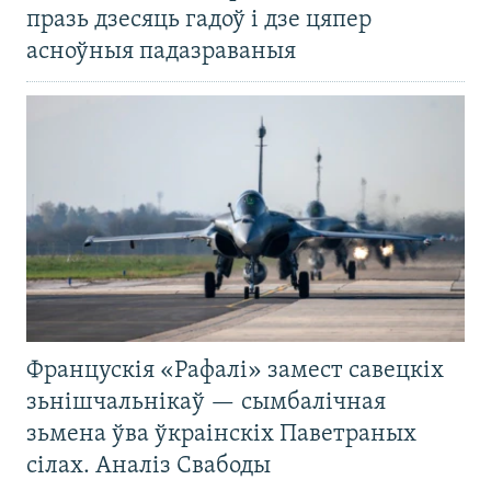
празь дзесяць гадоў і дзе цяпер
асноўныя падазраваныя
Францускія «Рафалі» замест савецкіх
зьнішчальнікаў — сымбалічная
зьмена ўва ўкраінскіх Паветраных
сілах. Аналіз Свабоды