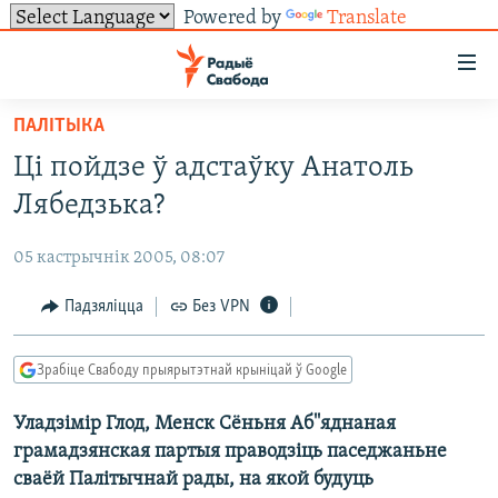
Powered by
Translate
Лінкі
ўнівэрсальнага
доступу
ПАЛІТЫКА
НАВІНЫ
Перайсьці
Ці пойдзе ў адстаўку Анатоль
да
ТОЛЬКІ НА СВАБОДЗЕ
УСЕ НАВІНЫ
Лябедзька?
галоўнага
СУВЯЗЬ
ВІДЭА І ФОТА
ТЭСТЫ
зьместу
05 кастрычнік 2005, 08:07
Перайсьці
ПАДПІСАЦЦА
ЛЮДЗІ
БЛОГІ
АБЫСЬЦІ БЛЯКАВАНЬНЕ
да
Падзяліцца
Без VPN
ПАЛІТЫКА
ГІСТОРЫЯ НА СВАБОДЗЕ
ПАДЗЯЛІЦЦА ІНФАРМАЦЫЯЙ
RSS
галоўнай
САЧЫЦЕ ЗА АБНАЎЛЕНЬНЯМІ
навігацыі
ЭКАНОМІКА
ПАДКАСТЫ
ПАДКАСТЫ
Зрабіце Свабоду прыярытэтнай крыніцай ў Google
Перайсьці
ВАЙНА
КНІГІ
FACEBOOK
да
Уладзімір Глод, Менск Сёньня Аб''яднаная
БЕЛАРУСЫ НА ВАЙНЕ
АЎДЫЁКНІГІ
TWITTER
пошуку
грамадзянская партыя праводзіць паседжаньне
ПАЛІТВЯЗЬНІ
PREMIUM
Усе сайты РС/РСЭ
сваёй Палітычнай рады, на якой будуць