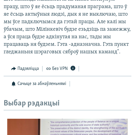
працу, што ў яе ёсьць прадуманая праграма, што ў
яе ёсьць актыўныя людзі, дык я не выключаю, што
мы ўсе падключымся да гэтай працы. Але калі мы
ўбачым, што Мілінкевіч будзе езьдзіць па замежжу,
а ўся праца будзе адкінутая на нас, тады мы
працаваць ня будзем. Гэта -адназначна. Гэта пункт
гледжаньня шэраговых сяброў нашых каманд".
Падзяліцца
Без VPN
Сачыце за абнаўленьнямі
Выбар рэдакцыі