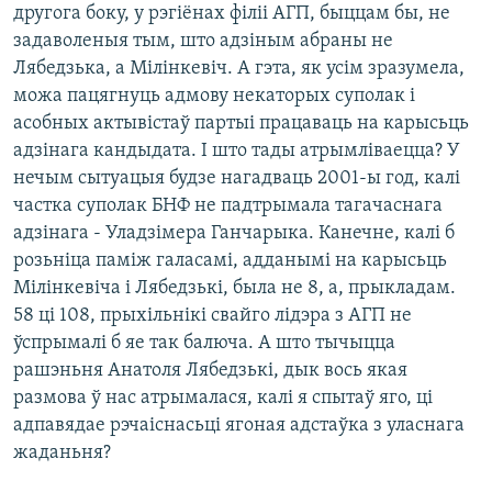
другога боку, у рэгіёнах філіі АГП, быццам бы, не
задаволеныя тым, што адзіным абраны не
Лябедзька, а Мілінкевіч. А гэта, як усім зразумела,
можа пацягнуць адмову некаторых суполак і
асобных актывістаў партыі працаваць на карысьць
адзінага кандыдата. І што тады атрымліваецца? У
нечым сытуацыя будзе нагадваць 2001-ы год, калі
частка суполак БНФ не падтрымала тагачаснага
адзінага - Уладзімера Ганчарыка. Канечне, калі б
розьніца паміж галасамі, адданымі на карысьць
Мілінкевіча і Лябедзькі, была не 8, а, прыкладам.
58 ці 108, прыхільнікі свайго лідэра з АГП не
ўспрымалі б яе так балюча. А што тычыцца
рашэньня Анатоля Лябедзькі, дык вось якая
размова ў нас атрымалася, калі я спытаў яго, ці
адпавядае рэчаіснасьці ягоная адстаўка з уласнага
жаданьня?