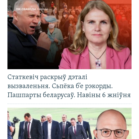
Статкевіч раскрыў дэталі
вызваленьня. Сьпёка б’е рэкорды.
Пашпарты беларусаў. Навіны 6 жніўня