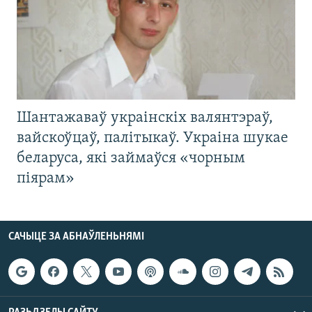
Шантажаваў украінскіх валянтэраў,
вайскоўцаў, палітыкаў. Украіна шукае
беларуса, які займаўся «чорным
піярам»
САЧЫЦЕ ЗА АБНАЎЛЕНЬНЯМІ