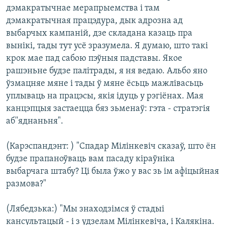
дэмакратычнае мерапрыемства і там
дэмакратычная працэдура, дык адрозна ад
выбарчых кампаній, дзе складана казаць пра
вынікі, тады тут усё зразумела. Я думаю, што такі
крок мае пад сабою пэўныя падставы. Якое
рашэньне будзе палітрады, я ня ведаю. Альбо яно
ўзмацняе мяне і тады ў мяне ёсьць мажлівасьць
уплываць на працэсы, якія ідуць у рэгіёнах. Мая
канцэпцыя застаецца бяз зьменаў: гэта - стратэгія
аб''яднаньня".
(Карэспандэнт: ) "Спадар Мілінкевіч сказаў, што ён
будзе прапаноўваць вам пасаду кіраўніка
выбарчага штабу? Ці была ўжо у вас зь ім афіцыйная
размова?"
(Лябедзька:) "Мы знаходзімся ў стадыі
кансультацый - і з удзелам Мілінкевіча, і Калякіна.