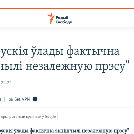
рускія ўлады фактычна
чылі незалежную прэсу"
 22:24
а
Без VPN
 прыярытэтнай крыніцай ў Google
арускія ўлады фактычна зьнішчылі незалежную прэсу" –