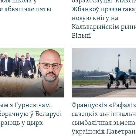
кая школа ў
барахолаўцы: Максі
е абвяшчае пяты
Жбанкоў прэзэнтава
новую кнігу на
Кальварыйскім рынк
Вільні
ым з Гурневічам.
Францускія «Рафалі»
борачную ў Беларусі
савецкіх зьнішчаль
араюць у цырк
сымбалічная зьмена
ўкраінскіх Паветра