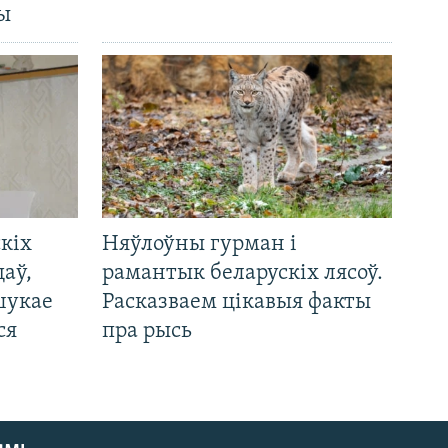
ды
кіх
Няўлоўны гурман і
цаў,
рамантык беларускіх лясоў.
шукае
Расказваем цікавыя факты
ся
пра рысь