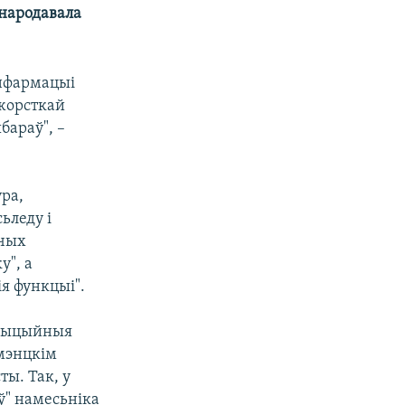
народавала
інфармацыі
 жорсткай
бараў", –
ра,
ьледу і
нчых
у", а
я функцыі".
азыцыйныя
ямэнцкім
ты. Так, у
ў" намесьніка