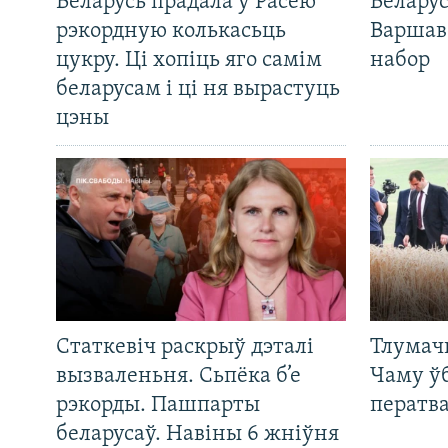
Беларусь прадала ў Расею
Беларус
рэкордную колькасьць
Варшав
цукру. Ці хопіць яго самім
набор
беларусам і ці ня вырастуць
цэны
Статкевіч раскрыў дэталі
Тлумач
вызваленьня. Сьпёка б’е
Чаму ў
рэкорды. Пашпарты
ператв
беларусаў. Навіны 6 жніўня