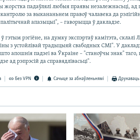
ады жорстка падаўлялі любыя праявы незалежнасьці, ад
і кантролю за выкананьнем правоў чалавека да рэлігій
 палітычнай апазыцыі", – гаворыцца ў дакладзе.
 гэтым рэгіёне, на думку экспэртаў камітэта, склалі Ла
аіны з устойлівай традыцыяй свабодных СМІ". У даклад
што апошнія падзеі ва Ўкраіне – "станоўчы знак" таго, 
дзе ад рэпрэсій да справядлівасьці".
а
Без VPN
Сачыце за абнаўленьнямі
Друкаваць