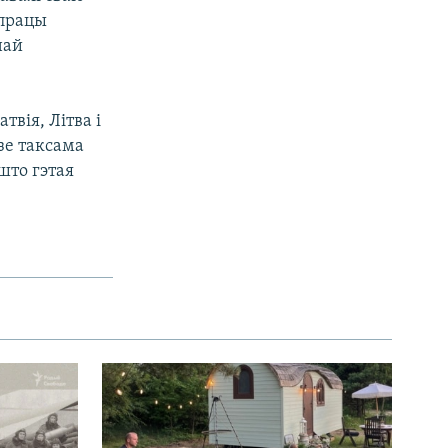
 працы
най
твія, Літва і
зе таксама
што гэтая