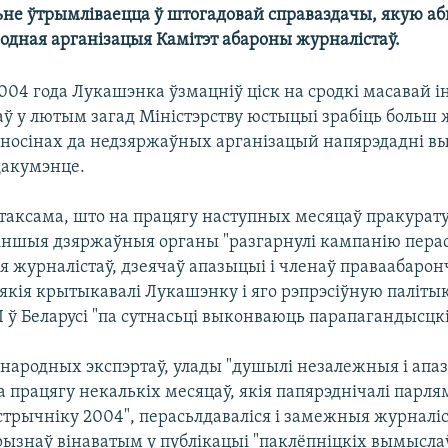
не ўтрымліваецца ў штогадовай справаздачы, якую аб
одная арганізацыя Камітэт абароны журналістаў.
2004 года Лукашэнка ўзмацніў ціск на сродкі масавай 
аў у лютым загад Міністэрству юстыцыі зрабіць больш
носінах да недзяржаўных арганізацый напярэдадні вы
дакумэнце.
таксама, што на працягу наступных месяцаў пракурату
 іншыя дзяржаўныя органы "разгарнулі кампанію перас
я журналістаў, дзеячаў апазыцыі і членаў праваабаро
якія крытыкавалі Лукашэнку і яго рэпрэсіўную палітык
 ў Беларусі "па сутнасьці выконваюць парапагандысцкі
народных экспэртаў, улады "душылі незалежныя і ап
 працягу некалькіх месяцаў, якія папярэднічалі парл
трычніку 2004", перасьлдаваліся і замежныя журналіс
прызнаў вінаватым у публікацыі "паклёпніцкіх вымысла