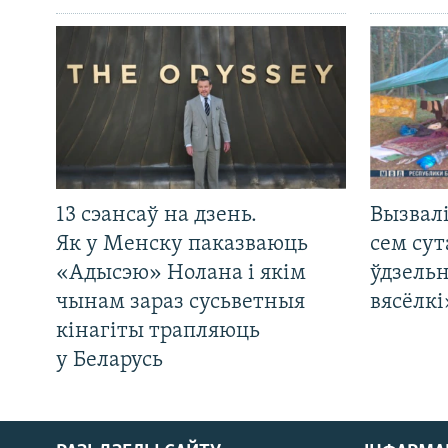
13 сэансаў на дзень.
Вызвалі
Як у Менску паказваюць
сем сут
«Адысэю» Нолана і якім
ўдзельн
чынам зараз сусьветныя
вясёлкі
кінагіты трапляюць
у Беларусь