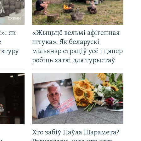
»: як
«Жыцьцё вельмі афігенная
е
штука». Як беларускі
уктуру
мільянэр страціў усё і цяпер
робіць хаткі для турыстаў
Хто забіў Паўла Шарамета?