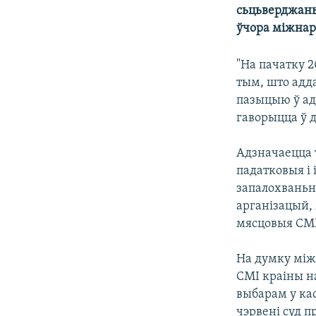
сьцьверджань
КАЛЯНДАР
НА ХВАЛЯХ СВАБОДЫ
ўчора міжнар
"На пачатку 
тым, што адд
пазыцыю ў ад
гаворыцца ў 
Адзначаецца 
падатковыя і
запалохваньн
арганізацый, 
мясцовыя СМІ
На думку між
СМІ краіны на
выбарам у кас
чэрвені суд 