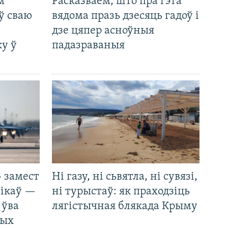
м
Расказваем, што пра гэта
ў сваю
вядома празь дзесяць гадоў і
дзе цяпер асноўныя
у ў
падазраваныя
 замест
Ні газу, ні сьвятла, ні сувязі,
нікаў —
ні турыстаў: як праходзіць
 ўва
лягістычная блякада Крыму
ных