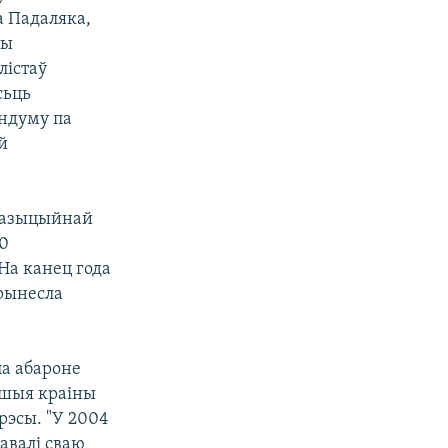
а Падаляка,
цы
лістаў
сьць
эндуму па
й
апазыцыйнай
20
На канец года
прынесла
па абароне
іншыя краіны
рэсы. "У 2004
авалі сваю