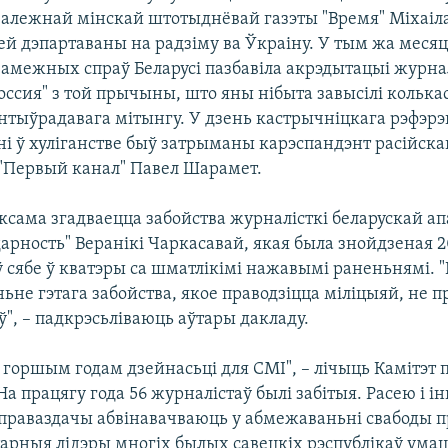
залежнай мінскай штотыднёвай газэты "Время" Міхаіл
ней дэпартаваны на радзіму ва Ўкраіну. У тым жа меся
 замежных спраў Беларусі пазбавіла акрэдытацыі журна
оссия" з той прычыны, што яны нібыта завысілі колька
антыўрадавага мітынгу. У дзень кастрычніцкага рэфэр
ні ў хуліганстве быў затрыманы карэспандэнт расійска
 "Первый канал" Павел Шарамет.
аксама згадваецца забойства журналісткі беларускай 
арность" Веранікі Чаркасавай, якая была знойдзеная 
 сябе ў кватэры са шматлікімі нажавымі раненьнямі. "
ьне гэтага забойства, якое праводзіцца міліцыяй, не 
ў", – падкрэсьліваюць аўтары дакладу.
 горшым годам дзейнасьці для СМІ", – лічыць Камітэт 
На працягу года 56 журналістаў былі забітыя. Расею і 
праваздачы абвінавачваюць у абмежаваньні свабоды п
тарныя лідэры многіх былых савецкіх рэспублікаў умац