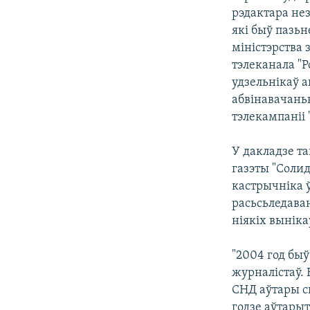
рэдактара не
які быў пазь
міністэрства
тэлеканала "Р
удзельнікаў 
абвінавачань
тэлекампаніі
У дакладзе т
газэты "Солид
кастрычніка ў
расьсьледаван
ніякіх выніка
"2004 год быў
журналістаў. 
СНД аўтары с
годзе аўтары