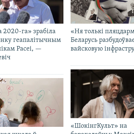
 2020-га» зрабіла
«Ня толькі пляцдарм
нку геапалітычным
Беларусь разбудоўва
ікам Расеі, —
вайсковую інфрастр
евіч
«ШокінгКульт» на