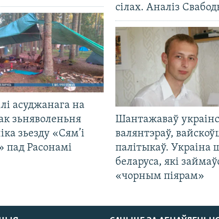
сілах. Аналіз Свабо
лі асуджанага на
ак зьняволеньня
Шантажаваў украінс
іка зьезду «Сям’і
валянтэраў, вайскоў
» пад Расонамі
палітыкаў. Украіна 
беларуса, які займаў
«чорным піярам»