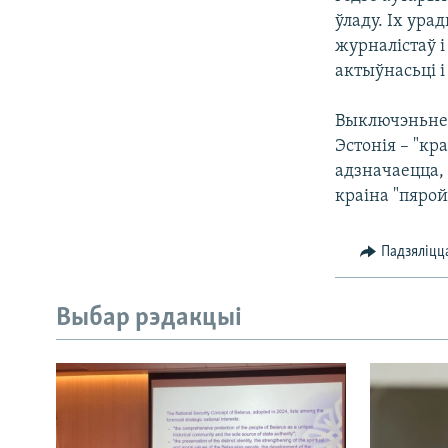
ўладу. Іх ур
журналістаў 
актыўнасьці і
Выключэньне ў
Эстонія – "кр
адзначаецца, 
краіна "пярой
Падзяліцц
Выбар рэдакцыі