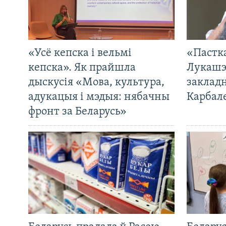
«Усё кепска і вельмі
«Пастка
кепска». Як прайшла
Лукашэ
дыскусія «Мова, культура,
закладн
адукацыя і мэдыя: нябачны
Карбал
фронт за Беларусь»