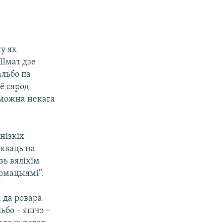
ку як
 Шмат дзе
альбо па
ё сярод
о можна некага
нізкіх
кваць на
зь вялікім
армацыямі”.
а да ровара
льбо – яшчэ –