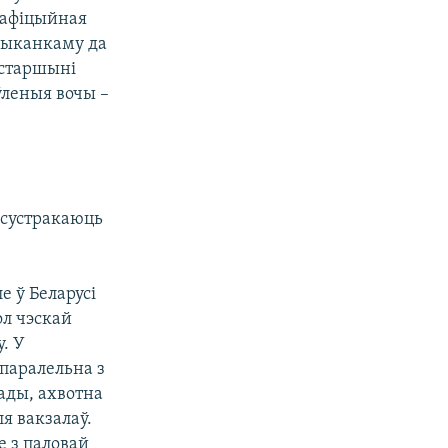
а афіцыйная
лвыканкаму да
 старшыні
іўленыя вочы –
е сустракаюць
е ў Беларусі
ол чэскай
. У
паралельна з
ады, ахвотна
я вакзалаў.
е з паловай