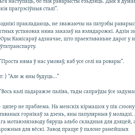
ьга наступаць, бо там раварысты езьдзяць. Дык я дума
ія прагрэсіўныя сталі”.
ходнікі пракладаюць, не зважаючы на патрэбы раварыс
тных установах няма заказаў на вэлядарожкі. Адзін з
Юры Камісараў адзначае, што праектаваньне дарог у н
аўтатранспарту.
 “Проста няма ў нас умоваў, каб усе селі на ровары”.
: ) “Але ж яны будуць...”
 “Вось калі падаражэе паліва, тады сапраўды ўсе задум
– цяпер не праблема. На менскіх кірмашох у пік сэзон
таваных горнікаў за дзень, яны папулярныя ў моладзі. 
га мотавэлязаводу бяруць альбо складныя для дзяцей, 
рожныя для вёскі. Завод працуе ў палоне ранейшых