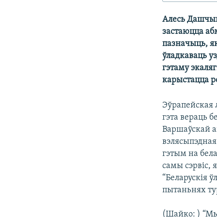
КАЛЯНДАР
НА ХВАЛЯХ СВАБОДЫ
Алесь Дашчын
застаюцца аб
пазначыць, як
ўладкаваць уз
гэтаму экаляг
карыстацца р
Эўрапейская 
гэта вераць б
Варшаўскай а
вэлясыпэдная
гэтым на бел
самы сэрвіс, 
“Беларускія ў
пытаньнях ту
(Шайко: ) “Мы