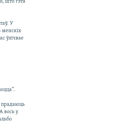
ю, што гэта
таў. У
ь менскіх
ас ўлічвае
аюцца”.
у прадаюць
А вось у
альбо