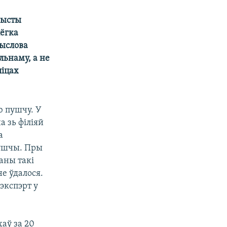
рысты
лёгка
мыслова
льнаму, а не
ліцах
ю пушчу. У
а зь філіяй
а
пушчы. Пры
аны такі
не ўдалося.
экспэрт у
хаў за 20