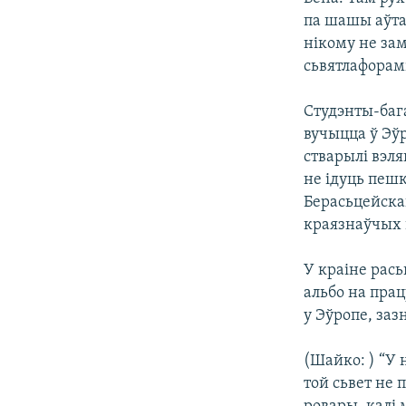
па шашы аўтам
нікому не зам
сьвятлафорамі
Студэнты-баг
вучыцца ў Эўр
стварылі вэля
не ідуць пешк
Берасьцейскаг
краязнаўчых 
У краіне рась
альбо на прац
у Эўропе, за
(Шайко: ) “У 
той сьвет не 