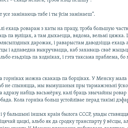
мост – ехаць нельга, трэба ісьці пешшу”.
ут усе замінаюць табе і ты ўсім замінаеш”.
алі ехаць роварам з хаты на працу, трэба большую част
ць па вуліцах, а там дыхаецца, вядома, вельмі цяжка.
элясыпэдных дарожак, і раварыстам даводзіцца ехаць 
тцы і адпаведна выкручвацца, каб захаваць сваё жыцьц
альбо езьдзіць па ходніках, і гэта таксама праблема, б
На горніках можна скакаць па борціках. У Менску мала 
 каб не спыняцца, мы вымушаныя пры тармажэньні ўско
 адразу набіць васьмёрку, калі браць звычайны ровар 
ада. Кола горніка больш устойлівае перад такімі дэф
к і ў бальшыні іншых краін былога СССР, улады ставяцц
зіцячай цацкі, альбо як да сродку транспарту ў вёсцы, а