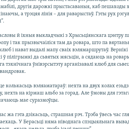
абілі, другія дарожкі прыстасаваныя, каб пешаходы х
інаючы, а трэцяя лінія – для раварыстаў. Гэты рух рэг
”.
асловы й іхныя выкладчыкі з Хрысьціянскага цэнтру п
опу і так прызвычаіліся там да ровара, што па вяртань
клюб і нават выдалі мапу сваіх вэлямаршрутаў. Вернікі
і ў пілігрымкі да сьвятых мясьцін, а сядаюць на ровар
а тэхнічнага ўнівэрсытэту арганізавалі клюб для сьве
вандровак.
це колькасьць вэляаматараў: нехта на двух колах езьдз
у, нехта на кірмаш альбо за горад. Але ўмовы для гэтага
значаюць мае суразмоўцы.
нас жа гэта дзікасьць, страшная рэч. Трэба ўвесь час гл
паехаць. У Берасьці няма ніводнага спэцыяльнага вывад