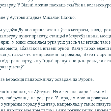
ровараў. У Вільні можна паехаць сям’ёй на велаэкскурс
цё ў Аўстрыі згадвае Мікалай Шайко:
ам уздоўж Дунаю пракладзены ўсе вэлятрасы, вэлядарож
лямэтраў пункт пракату, станцыі абслугоўваньня, мес
ярні. У мяне стамілася рука ўсіх увесь час вітаць: там з
варыста, абавязкова вітаеш рукой. Калі ў гарах едзеш 
аяць, пакуль ты не праедзеш на ровары, ніхто ня зруш
ы від транспарту, як у Індыі прапускаюць каровы, так т
раварыстаў”.
 зь Берасьця падарожнічаў роварам па Эўропе.
 такіх краінах, як Аўстрыя, Нямеччына, дарогі вельмі
я, каб рухацца на роварах. У гарадах можна роварам 
 з ускраіны гораду ў цэнтар, напрыклад у такім славут
 на дарогах мае тры патокі, і яны рэгулююцца: адным 