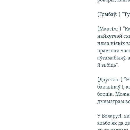
ровары, калі 
(Грыбаў: ) “Т
(Максім: ) “К
найхутчэй еха
няма ніякіх в
праезнай час
аўтамабіляў, 
й зьбіць”.
(Даўгяла: ) “
бакавінаў і,
борцік. Можна
дыямэтрам воб
У Беларусі, я
альбо як да д