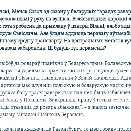
скі, Менск Сэзон ад сэзону ў беларускіх гарадах рава
межаванымі ў руху па вуліцах. Вэлясыпэдныя дарожкі 
 гэта зроблена да прыкладу ў цэнтры Вільні, альбо ад
доўж Сьвіслачы. Але ўлады аддаюць перавагу аўтамабі
ічнаму сродку транспарту. На цэнтральных менскіх ву
оварам забаронена. Ці будуць тут перамены?
любоў да ровараў пранікне ў Беларусь празь Белавеску
еларускія ўдзельнікі праекту, які яны рэалізуюць сумесн
кадэміі фізычнага выхаваньня ў Бялай-Падлясцы. Адн
 артэрыя мае злучыць польскую й беларускую часткі 
арускім баку трасы раварыстам павінен быць забясьпеч
які ёсьць у Польшчы. Завяршыць працу ў гэтым сэзоне 
лады ставяцца да ровара абыякава”, – з жалем зазначае 
рызму Мікалай Шайко зь Берасьця.
, калі пад’яжджалі да Равэнсбургу, то мэр гораду прые