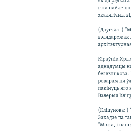
як да рэдкага
гэта найлепшы
экалягічны ві
(Даўгяла: ) “
вэлядарожак н
архітэктурная
Кіраўнік Хры
аднадумцы ня 
безвынікова. 
роварам ня ўл
пакінуць яго
Валерыя Кліцу
(Кліцунова: )
Захадзе па та
“Можа, і наш