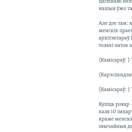
цаглінамі нел
нашыя ўжо так
Але дзе там: 
менскіх праек
архітэктараў 
толькі паток 
(Камісараў: )
(Карэспандэнт
(Камісараў: )
Купіць ровар 
каля 10 імпар
краме менска
звычайныя да