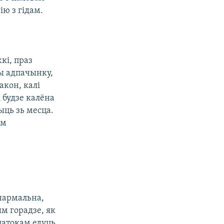
ію з гідам.
кі, праз
цы адпачынку,
акон, калі
і будзе калёна
ыць зь месца.
ам
нармальна,
ым горадзе, як
патокам едуць