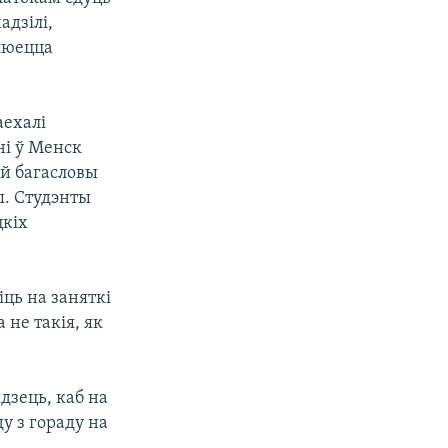
адзілі,
улюецца
аехалі
ні ў Менск
 й багасловы
ы. Студэнты
цкіх
іць на заняткі
 не такія, як
ядзець, каб на
у з гораду на