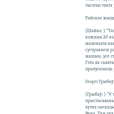
тысячы такіх 
Райскае жыць
(Шайко: ) “Т
кожныя 20 кі
маленькія кав
сустракаеш ра
машын, усе ст
Гэта як сьвят
прапускаюць 
Георгі Грыбаў
(Грыбаў: ) “У
прыстасаваны
хутка заехаць
Вена. Там рух