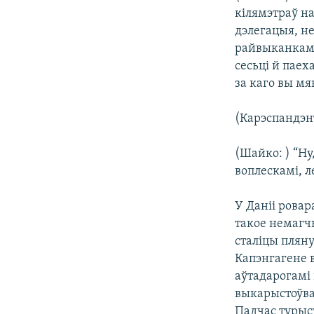
кілямэтраў на
дэлегацыя, н
райвыканкаму
сесьці й паех
за каго вы мя
(Карэспандэнт
(Шайко: ) “Ну
воплескамі, л
У Даніі ровар
такое немагчы
сталіцы плян
Капэнгагене 
аўтадарогамі
выкарыстоўва
Падчас турыс