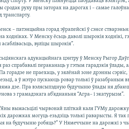
 віду спорту. У Менску плянуецца пабудаваць вэлятрэк, 
 сродак руху пры заторах на дарогах і – самае галоўна
д транспарту.
Менск – патэнцыйна горад эўрапейскі ў сэнсе стварэньн
а ходніках. У Менску ёсьць даволі шырокія ходнікі, гэ
 асаблівасьць, вуліцы шырокія”.
сьціянскага адукацыйнага цэнтру ў Менску Рыгор Даўгя
раз спрабавалі пераканаць у гэтым гарадзкія ўлады, а
Па горадзе не праехаць, у зялёнай зоне дрэнны сэрвіс, 
езьці, а ў мэтро пускаюць ровар толькі ў разабраным 
 няма дзе. Пра вэлясыпэдную будучыню ўлады ня дбаюц
нова з грамадзкага аб’яднаньня “Агра– і экатурызм”.
 “Яны вымасьцілі чырвонай пліткай каля ГУМу дарожку 
кіх дарожках могуць езьдзіць толькі раварысты. Я так
ыя на будучыню робяць?” У Нямеччыне на дарожкі з 