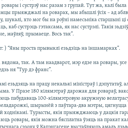
 ровары і сустрэў нас разам з групай. Тут жа, калі был
емцы прыяжджалі на роварах, мы абышлі ўсіх – ад аб
, шукалі, хто мог бы на роўні намесьніка старшыні ці
аць, каб сустрэць гэтаксама, як нас сустрэлі. Такія зьдз
не, маўляў, прымаеце. Вось так”.
: ) “Яны проста прывыклі езьдзіць на іншамарках”.
, вядома, так. А там наадварот, мэр едзе на ровары, ус
едзь ня “Тур дэ франс”.
амі езьдзяць на працу некалькі міністраў і дэпутатаў, ал
ма. У Празе 180 кілямэтраў дарожак для ровараў, вак
уюць пабудаваць 100-кілямэтровую акружную велатрасу
веладарожкі, шырынёй з паўтара-два мэтры, цягнуцца 
 й ходнікамі. Турысты, якія прыяжджаюць у дацкія гар
юць ровары, якія можна бясплатна ўзяць на пракат кал
тычнага сэзону ў Капэнгагене выстаўляюць амаль дзьв