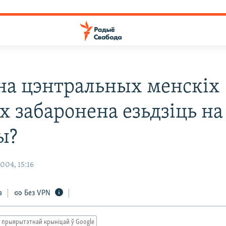
на цэнтральных менскіх
х забаронена езьдзіць на
ы?
004, 15:16
а
Без VPN
 прыярытэтнай крыніцай ў Google