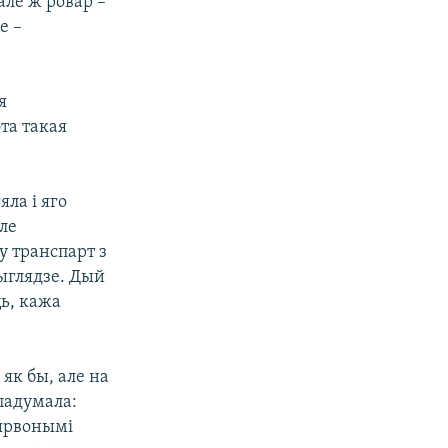
але ж ровар –
е –
я
та такая
ла і яго
ле
у транспарт з
выглядзе. Дый
ь, кажа
як бы, але на
 падумала:
чырвонымі