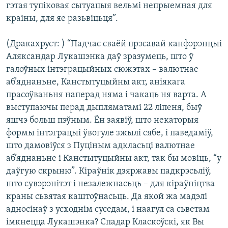
гэтая тупіковая сытуацыя вельмі непрыемная для
краіны, для яе разьвіцьця”.
(Дракахруст: ) “Падчас сваёй прэсавай канфэрэнцыі
Аляксандар Лукашэнка даў зразумець, што ў
галоўных інтэграцыйных сюжэтах – валютнае
аб’яднаньне, Канстытуцыйны акт, аніякага
прасоўваньня наперад няма і чакаць ня варта. А
выступаючы перад дыпляматамі 22 ліпеня, быў
яшчэ больш пэўным. Ён заявіў, што некаторыя
формы інтэграцыі ўвогуле зжылі сябе, і паведаміў,
што дамовіўся з Пуціным адкласьці валютнае
аб’яднаньне і Канстытуцыйны акт, так бы мовіць, “у
даўгую скрыню”. Кіраўнік дзяржавы падкрэсьліў,
што сувэрэнітэт і незалежнасьць – для кіраўніцтва
краны сьвятая каштоўнасьць. Да якой жа мадэлі
адносінаў з усходнім суседам, і наагул са сьветам
імкнецца Лукашэнка? Спадар Класкоўскі, як Вы