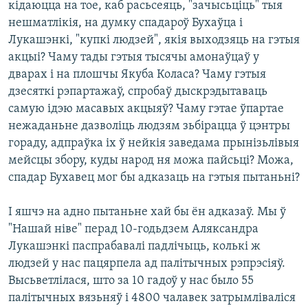
кідаюцца на тое, каб расьсеяць, "зачысьціць" тыя
нешматлікія, на думку спадароў Бухаўца і
Лукашэнкі, "купкі людзей", якія выходзяць на гэтыя
акцыі? Чаму тады гэтыя тысячы амонаўцаў у
дварах і на плошчы Якуба Коласа? Чаму гэтыя
дзесяткі рэпартажаў, спробаў дыскрэдытаваць
самую ідэю масавых акцыяў? Чаму гэтае ўпартае
нежаданьне дазволіць людзям зьбірацца ў цэнтры
гораду, адпраўка іх ў нейкія заведама прынізьлівыя
мейсцы збору, куды народ ня можа пайсьці? Можа,
спадар Бухавец мог бы адказаць на гэтыя пытаньні?
І яшчэ на адно пытаньне хай бы ён адказаў. Мы ў
"Нашай ніве" перад 10-годьдзем Аляксандра
Лукашэнкі паспрабавалі падлічыць, колькі ж
людзей у нас пацярпела ад палітычных рэпрэсіяў.
Высьветлілася, што за 10 гадоў у нас было 55
палітычных вязьняў і 4800 чалавек затрымліваліся