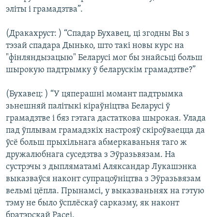
эліты і грамадзтва”.
(Дракахруст: ) “Спадар Бухавец, ці згодны Вы з
тэзай спадара Дынько, што такі новы курс на
"фінляндызацыю" Беларусі мог бы знайсьці больш
шырокую падтрымку ў беларускім грамадзтве?”
(Бухавец: ) “У цяперашні момант падтрымка
зьнешняй палітыкі кіраўніцтва Беларусі ў
грамадзтве і бяз гэтага дастаткова шырокая. Улада
пад ўплывам грамадзкіх настрояў скіроўваецца да
ўсё больш прыхільнага абмеркаваньня таго ж
дружалюбнага суседзтва з Эўразьвязам. На
сустрэчы з дыпляматамі Аляксандар Лукашэнка
выказваўся наконт супрацоўніцтва з Эўразьвязам
вельмі цёпла. Прынамсі, у выказваньнях на гэтую
тэму не было ўсплёскаў сарказму, як наконт
братэрскай Расеі.