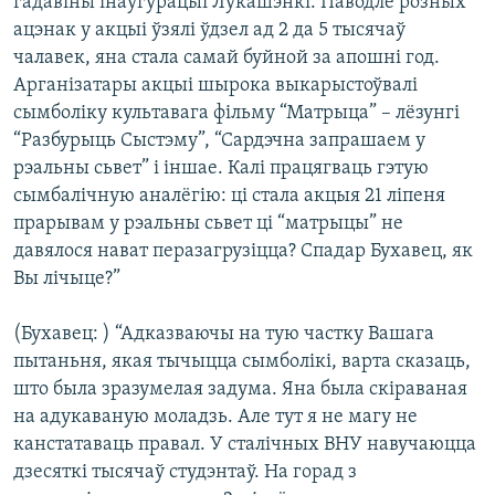
гадавіны інаўгурацыі Лукашэнкі. Паводле розных
ацэнак у акцыі ўзялі ўдзел ад 2 да 5 тысячаў
чалавек, яна стала самай буйной за апошні год.
Арганізатары акцыі шырока выкарыстоўвалі
сымболіку культавага фільму “Матрыца” – лёзунгі
“Разбурыць Сыстэму”, “Сардэчна запрашаем у
рэальны сьвет” і іншае. Калі працягваць гэтую
сымбалічную аналёгію: ці стала акцыя 21 ліпеня
прарывам у рэальны сьвет ці “матрыцы” не
давялося нават перазагрузіцца? Спадар Бухавец, як
Вы лічыце?”
(Бухавец: ) “Адказваючы на тую частку Вашага
пытаньня, якая тычыцца сымболікі, варта сказаць,
што была зразумелая задума. Яна была скіраваная
на адукаваную моладзь. Але тут я не магу не
канстатаваць правал. У сталічных ВНУ навучаюцца
дзесяткі тысячаў студэнтаў. На горад з