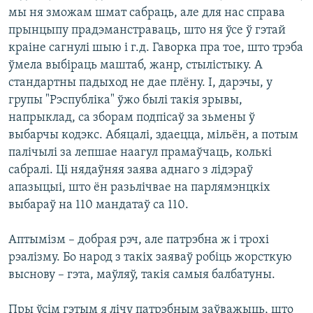
мы ня зможам шмат сабраць, але для нас справа
прынцыпу прадэманстраваць, што ня ўсе ў гэтай
краіне сагнулі шыю і г.д. Гаворка пра тое, што трэба
ўмела выбіраць маштаб, жанр, стылістыку. А
стандартны падыход не дае плёну. І, дарэчы, у
групы "Рэспубліка" ўжо былі такія зрывы,
напрыклад, са зборам подпісаў за зьмены ў
выбарчы кодэкс. Абяцалі, здаецца, мільён, а потым
палічылі за лепшае наагул прамаўчаць, колькі
сабралі. Ці нядаўняя заява аднаго з лідэраў
апазыцыі, што ён разьлічвае на парлямэнцкіх
выбараў на 110 мандатаў са 110.
Аптымізм – добрая рэч, але патрэбна ж і трохі
рэалізму. Бо народ з такіх заяваў робіць жорсткую
выснову – гэта, маўляў, такія самыя балбатуны.
Пры ўсім гэтым я лічу патрэбным заўважыць, што