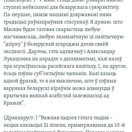
(Класкоўскі: ) “У мяне ёсьць дзьве рэмаркі наконт
ступені небясьпекі для беларускага сувэрэнітэту.
Па-першае, паміж нашымі дзяржавамі няма
традыцыі раўнапраўных стасункаў. Я думаю. што
Масква будзе гатовая скарыстаць любую
магчымасьць, любую эканамічную ці палітычную
"дзірку" ў беларускай агароджы дзеля сваёй
экспансіі. Дарэчы, гэта адзначыў і Аляксандар
Лукашэнка на нарадзе з дыпляматамі, калі казаў
пра агрэсіўнасьць расейскага капіталу. І, па-другое,
ёсьць пэўны суб''ектыўны чыньнік. Калі казаць
адной фразай, то я ня выключаю, што ў пэўных
варунках беларускі кіраўнік можа апынуцца ў
крытычна вялікай асабістай залежнасьці ад
Крамля”.
(Дракахруст: ) “Важная падзея гэтага тыдня –
акцыя апазыцыі 21 ліпеня, прымеркаваная да 10-й