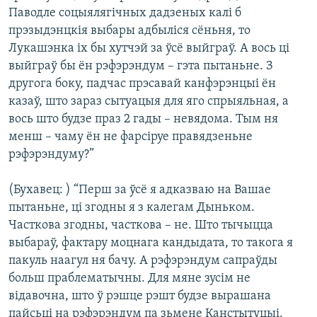
Паводле соцыялягічных дадзеных калі б
прэзыдэнцкія выбары адбыліся сёньня, то
Лукашэнка іх бы хутчэй за ўсё выйграў. А вось ці
выйграў бы ён рэфэрэндум – гэта пытаньне. З
другога боку, падчас прэсавай канфэрэнцыі ён
казаў, што зараз сытуацыя для яго спрыяльная, а
вось што будзе праз 2 гады – невядома. Тым ня
менш – чаму ён не фарсіруе правядзеньне
рэфэрэндуму?”
(Бухавец: ) “Перш за ўсё я адказваю на Вашае
пытаньне, ці згодны я з калегам Дыньком.
Часткова згодны, часткова – не. Што тычыцца
выбараў, фактару моцнага кандыдата, то такога я
пакуль наагул ня бачу. А рэфэрэндум сапраўды
больш праблематычны. Для мяне зусім не
відавочна, што ў рэшце рэшт будзе вырашана
пайсьці на рэфэрэндум па зьмене Канстытуцыі.