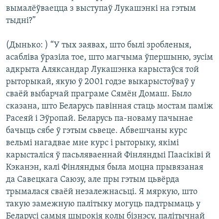
вымалёўваецца з выступаў Лукашэнкі на гэтым
тыдні?”
(Дынько: ) “У тых заявах, што былі зробленыя,
асабліва ўразіла тое, што магчыма ўпершыню, зусім
адкрыта Аляксандар Лукашэнка карыстаўся той
рыторыкай, якую ў 2001 годзе выкарыстоўваў у
сваёй выбарчай праграме Сямён Домаш. Было
сказана, што Беларусь павінная стаць мостам паміж
Расеяй і Эўропай. Беларусь па-новаму пачынае
бачыць сябе ў гэтым сьвеце. Абвешчаны курс
вельмі нагадвае мне курс і рыторыку, якімі
карысталіся ў пасьляваеннай Фінляндыі Паасіківі й
Кэканэн, калі Фінляндыя была моцна прывязаная
да Савецкага Саюзу, але пры гэтым цьвёрда
трымалася сваёй незалежнасьці. Я мяркую, што
такую замежную палітыку могуць падтрымаць у
Беларусі самыя шырокія колы бізнэсу, палітычнай