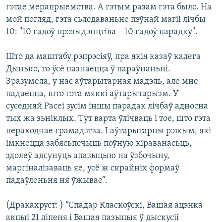
гэтае мерапрыемства. А гэтым разам гэта было. На
мой погляд, гэта сьледаваньне пэўнай магіі лічбы
10: "10 гадоў прэзыдэнцтіва – 10 гадоў парадку".
Што да маштабу рэпрэсіяў, пра якія казаў калега
Дынько, то ўсё пазнаецца ў параўнаньні.
Зразумела, у нас аўтарытарная мадэль, але мне
падаецца, што гэта мяккі аўтарытарызм. У
суседняй Расеі зусім іншы парадак лічбаў адносна
тых жа зьніклых. Тут варта ўлічваць і тое, што гэта
пераходнае грамадзтва. І аўтарытарны рэжым, які
імкнецца забясьпечыць поўную кіраванасьць,
здолеў адсунуць апазыцыю на ўзбочыну,
маргіналізаваць яе, усё ж скрайніх формаў
падаўленьня ня ўжывае”.
(Дракахруст: ) “Спадар Класкоўскі, Вашая ацэнка
акцыі 21 ліпеня і Вашая пазыцыя ў дыскусіі