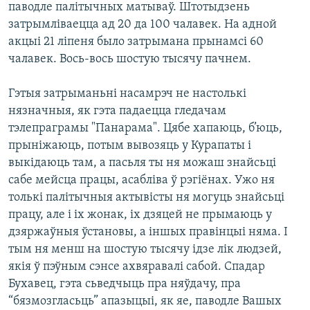
паводле палітычных матываў. Штотыдзень
затрымліваецца ад 20 да 100 чалавек. На адной
акцыі 21 ліпеня было затрымана прынамсі 60
чалавек. Вось-вось шостую тысячу пачнем.
Гэтыя затрыманьні насамрэч не настолькі
нязначныя, як гэта падаецца гледачам
тэлепраграмы "Панарама". Цябе хапаюць, б’юць,
прыніжаюць, потым вывозяць у Курапаты і
выкідаюць там, а пасьля ты ня можаш знайсьці
сабе мейсца працы, асабліва ў рэгіёнах. Ужо ня
толькі палітычныя актывісты ня могуць знайсьці
працу, але і іх жонак, іх дзяцей не прымаюць у
дзяржаўныя ўстановы, а іншых правінцыі няма. І
тым ня менш на шостую тысячу ідзе лік людзей,
якія ў пэўным сэнсе ахвяравалі сабой. Спадар
Бухавец, гэта сьведчыць пра няўдачу, пра
“бязмозгласьць” апазыцыі, як яе, паводле Вашых