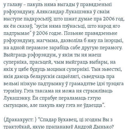
у галаву – пакуль няма выгады ў правядзеньні
рэфэрэндуму. Аляксандар Лукашэнка ў сваім
выступе падкрэсьліў, што шмат думае пра 2006 год,
як ён сказаў, "зусім няма пэўнасьці, што народ яго
падтрымае" ў 2006 годзе. Позьняе правядзеньне
рэфэрэндуму, магчыма, дазволіла б яму па інэрцыі,
на адной перамозе зарабіць сабе другую перамогу.
Выйграць рэфэрэндум, у якім ты ня маеш
суперніка, прасьцей, чым выйграць выбары, на
якіх у цябе будуць моцныя супернікі. Тыя зьвесткі,
якія даюць беларускія сацыёлягі, сьведчаць пра
вельмі нізкую падтрымку ў грамадзтве ідэі трэцяга
тэрміну. Гэта таксама ня можа ня стрымліваць
Лукашэнку. Ён спрабуе пераламаць гэтую
сытуацыю, але пакуль яму гэта не ўдаецца”.
(Дракахруст: ) “Спадар Бухавец, ці згодны Вы з
трактоўкай, якую прапанаваў Андрэй Дынько?