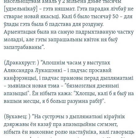
насельніцтвам амаль у 2 мільёна дзьве тысячы
[удзельнікаў] – гэта няшмат. Гэта парадак лічбаў не
стварае новай якасьці. Калі б было тысячаў 50 – для
ўлады гэта была б падстава для роздуму.
Арыентацыя была на самую падрыхтаваную частку
моладзі, але гэты запрашальны квіток ня быў
запатрабаваны”.
(Дракахруст: ) “Апошнім часам у выступах
Аляксандра Лукашэнкі – і падчас прэсавай
канфэрэнцыі, і падчас прамовы перад дыпляматамі
– зьявілася новая тэма – "бязмозглыя дзеяньні
апазыцыі". Ён нібыта кажа: "Хлопцы, калі б я быў на
вашым месцы, я б больш разумна рабіў".
(Бухавец: ) “На сустрэчы з дыпляматамі кіраўнік
дзяржавы ён казаў пра апазыцыйны сэгмэнт,
нібыта ён выконвае ролю настаўніка, калі гаворыць