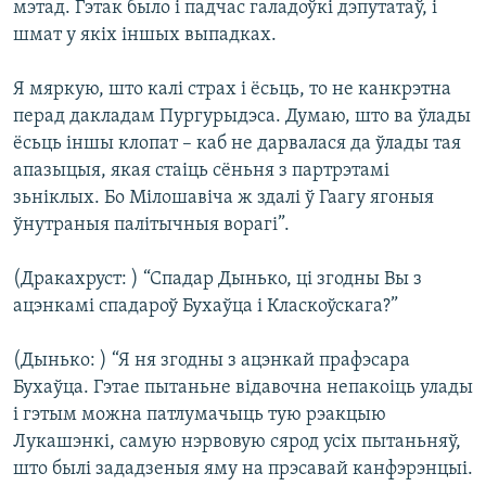
мэтад. Гэтак было і падчас галадоўкі дэпутатаў, і
шмат у якіх іншых выпадках.
Я мяркую, што калі страх і ёсьць, то не канкрэтна
перад дакладам Пургурыдэса. Думаю, што ва ўлады
ёсьць іншы клопат – каб не дарвалася да ўлады тая
апазыцыя, якая стаіць сёньня з партрэтамі
зьніклых. Бо Мілошавіча ж здалі ў Гаагу ягоныя
ўнутраныя палітычныя ворагі”.
(Дракахруст: ) “Спадар Дынько, ці згодны Вы з
ацэнкамі спадароў Бухаўца і Класкоўскага?”
(Дынько: ) “Я ня згодны з ацэнкай прафэсара
Бухаўца. Гэтае пытаньне відавочна непакоіць улады
і гэтым можна патлумачыць тую рэакцыю
Лукашэнкі, самую нэрвовую сярод усіх пытаньняў,
што былі зададзеныя яму на прэсавай канфэрэнцыі.