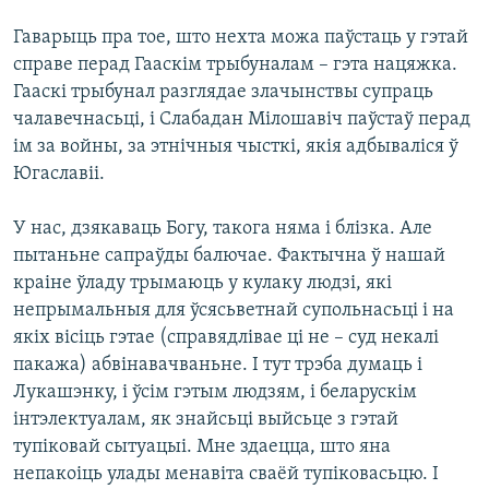
Гаварыць пра тое, што нехта можа паўстаць у гэтай
справе перад Гааскім трыбуналам – гэта нацяжка.
Гааскі трыбунал разглядае злачынствы супраць
чалавечнасьці, і Слабадан Мілошавіч паўстаў перад
ім за войны, за этнічныя чысткі, якія адбываліся ў
Югаславіі.
У нас, дзякаваць Богу, такога няма і блізка. Але
пытаньне сапраўды балючае. Фактычна ў нашай
краіне ўладу трымаюць у кулаку людзі, які
непрымальныя для ўсясьветнай супольнасьці і на
якіх вісіць гэтае (справядлівае ці не – суд некалі
пакажа) абвінавачваньне. І тут трэба думаць і
Лукашэнку, і ўсім гэтым людзям, і беларускім
інтэлектуалам, як знайсьці выйсьце з гэтай
тупіковай сытуацыі. Мне здаецца, што яна
непакоіць улады менавіта сваёй тупіковасьцю. І