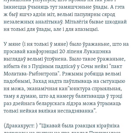
імкнецца ўчыняць тут замяшчэньне ўлады. А гэта
ж быў яшчэ адзін міт, вельмі папулярны сярод
незалежных аналітыкаў. Міталёгія бывае шкоднай
ня толькі для ўлады, але і для апазыцыі.
У мяне (і ня толькі ў мяне) было ўражаньне, што на
прэсавай канфэрэнцыі 20 ліпеня Лукашэнка
выглядаў вельмі ўпэўнена. Было такое ўражаньне,
нібыта ён з Пуціным падпісаў у Сочы нейкі "пакт
Молатава-Рыбэнтропа". Рэжымы робяцца вельмі
падобнымі, Захад надта паўплываць на сытуацыю
ня можа, эканамічная кан''юнктура спрыяльная,
таму я думаю, што ад намеру балятавацца ў трэці
раз дзейнага беларускага лідэра можа ўтрымаць
толькі нейкая вялікая неспадзяванка”.
(Дракахруст: ) “Цікавай была рэакцыя кіраўніка