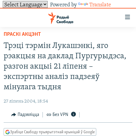
Powered by
Translate
Лінкі
ўнівэрсальнага
доступу
ПРАСКІ АКЦЭНТ
НАВІНЫ
Перайсьці
Трэці тэрмін Лукашэнкі, яго
да
ТОЛЬКІ НА СВАБОДЗЕ
УСЕ НАВІНЫ
рэакцыя на даклад Пургурыдэса,
галоўнага
СУВЯЗЬ
ВІДЭА І ФОТА
ТЭСТЫ
зьместу
разгон акцыі 21 ліпеня –
Перайсьці
ПАДПІСАЦЦА
ЛЮДЗІ
БЛОГІ
АБЫСЬЦІ БЛЯКАВАНЬНЕ
экспэртны аналіз падзеяў
да
ПАЛІТЫКА
ГІСТОРЫЯ НА СВАБОДЗЕ
ПАДЗЯЛІЦЦА ІНФАРМАЦЫЯЙ
RSS
мінулага тыдня
галоўнай
САЧЫЦЕ ЗА АБНАЎЛЕНЬНЯМІ
навігацыі
ЭКАНОМІКА
ПАДКАСТЫ
ПАДКАСТЫ
27 ліпень 2004, 18:54
Перайсьці
ВАЙНА
КНІГІ
FACEBOOK
да
Падзяліцца
Без VPN
БЕЛАРУСЫ НА ВАЙНЕ
АЎДЫЁКНІГІ
TWITTER
пошуку
ПАЛІТВЯЗЬНІ
PREMIUM
Усе сайты РС/РСЭ
Зрабіце Свабоду прыярытэтнай крыніцай ў Google