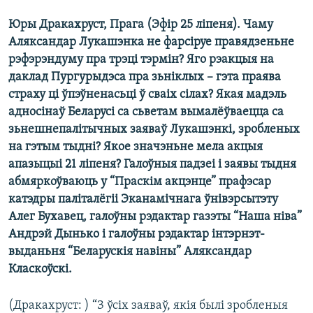
КУЛЬТУРА
МОВА
Юры Дракахруст, Прага (Эфір 25 ліпеня). Чаму
КАЛЯНДАР
НА ХВАЛЯХ СВАБОДЫ
Аляксандар Лукашэнка не фарсіруе правядзеньне
рэфэрэндуму пра трэці тэрмін? Яго рэакцыя на
даклад Пургурыдэса пра зьніклых – гэта праява
страху ці ўпэўненасьці ў сваіх сілах? Якая мадэль
адносінаў Беларусі са сьветам вымалёўваецца са
зьнешнепалітычных заяваў Лукашэнкі, зробленых
на гэтым тыдні? Якое значэньне мела акцыя
апазыцыі 21 ліпеня? Галоўныя падзеі і заявы тыдня
абмяркоўваюць у “Праскім акцэнце” прафэсар
катэдры паліталёгіі Эканамічнага ўнівэрсытэту
Алег Бухавец, галоўны рэдактар газэты “Наша ніва”
Андрэй Дынько і галоўны рэдактар інтэрнэт-
выданьня “Беларускія навіны” Аляксандар
Класкоўскі.
(Дракахруст: ) “З ўсіх заяваў, якія былі зробленыя