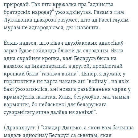
прыродай. Так што кружэлка пра "адзінства
братэрскіх народаў" ужо адкінутая. Разам з тым
Лукашэнка цьвяроза разумее, што ад Расеі глухім
мурам не адгародзісься, ды і навошта.
Ёсьць надзея, што ківач двухбаковых адносінаў
зараз будзе гойдацца бліжэй да сярэдзіны. Была
адна скрайняя кропка, калі Беларусь была на
валасок ад інкарпарацыі, а другой, процілеглай
кропкай была "газавая вайна". Цяпер, я думаю, у
пэрспэктыве ня варта чакаць ані "войнаў", на якіх
бакі ўжо апякліся, ані новага разьбіваньня чарак у
крамлёўскіх палатах. Хаця, безумоўна, магчымыя
варыянты, бо небясьпекі для беларускага
сувэрэнітэту яшчэ далёка ня зьніклі”.
(Дракахруст: ) “Спадар Дынько, а якой Вам бачыцца
мадэль адносінаў Беларусі са сьветам, якая