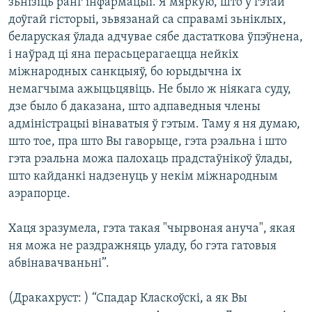
зьнізіць ранг інфармацыі. Я мяркую, што ў гэтай
доўгай гісторыі, зьвязанай са справамі зьніклых,
беларуская ўлада адчувае сябе дастаткова ўпэўнена,
і наўрад ці яна перасьцерагаецца нейкіх
міжнародных санкцыяў, бо юрыдычна іх
немагчыма ажыцьцявіць. Не было ж ніякага суду,
дзе было б даказана, што адпаведныя члены
адміністрацыі вінаватыя ў гэтым. Таму я ня думаю,
што тое, пра што Вы гаворыце, гэта рэальна і што
гэта рэальна можа палохаць прадстаўнікоў ўлады,
што кайданкі надзенуць у некім міжнародным
аэрапорце.
Хаця зразумела, гэта такая "чырвоная ануча", якая
ня можа не раздражняць уладу, бо гэта гатовыя
абвінавачваньні”.
(Дракахруст: ) “Спадар Класкоўскі, а як Вы