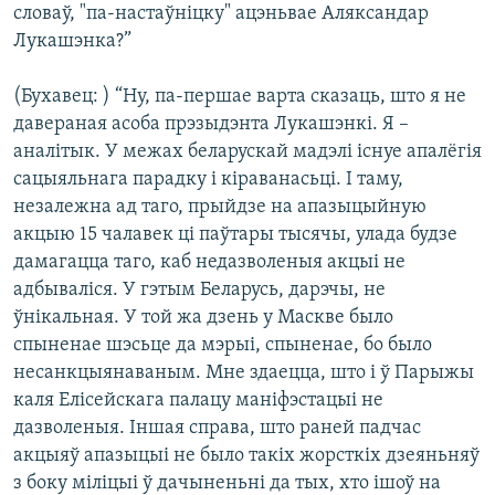
словаў, "па-настаўніцку" ацэньвае Аляксандар
Лукашэнка?”
(Бухавец: ) “Ну, па-першае варта сказаць, што я не
давераная асоба прэзыдэнта Лукашэнкі. Я –
аналітык. У межах беларускай мадэлі існуе апалёгія
сацыяльнага парадку і кіраванасьці. І таму,
незалежна ад таго, прыйдзе на апазыцыйную
акцыю 15 чалавек ці паўтары тысячы, улада будзе
дамагацца таго, каб недазволеныя акцыі не
адбываліся. У гэтым Беларусь, дарэчы, не
ўнікальная. У той жа дзень у Маскве было
спыненае шэсьце да мэрыі, спыненае, бо было
несанкцыянаваным. Мне здаецца, што і ў Парыжы
каля Елісейскага палацу маніфэстацыі не
дазволеныя. Іншая справа, што раней падчас
акцыяў апазыцыі не было такіх жорсткіх дзеяньняў
з боку міліцыі ў дачыненьні да тых, хто ішоў на