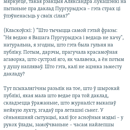
мяркуеце, такая рэакцыя Аляксандра Лукашэнкі на
пытаньне пра даклад Пургурыдэса – гэта страх ці
ўпэўненасьць у сваіх сілах?”
(Класкоўскі: ) “Што тычыцца самой гэтай фразы:
"Ня ведаю я Вашага Пургурыдэса і ведаць не хачу",
натуральна, я згодны, што гэта была гульня на
публіку. Потым, дарэчы, прагучала красамоўная
агаворка, што сустрэлі яго, як чалавека, а ён потым
у душу напляваў. Што гэта, калі не ацэнка зьместу
дакладу?
Тут псыхалягічны разьлік на тое, што ў шырокай
публікі, якая мала што ведае пра той даклад,
складзецца ўражаньне, што журналіст выкапаў
нейкую лухту, згадаў пра леташні сьнег. У
сёньняшняй сытуацыі, калі ўсе асноўныя мэдыі – у
рукох ўлады, замоўчваньне – часам найлепшы