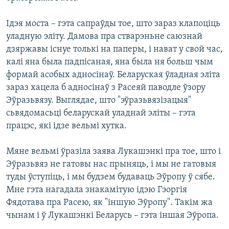
Ідэя моста – гэта сапраўды тое, што зараз клапоціць
уладную эліту. Дамова пра стварэньне саюзнай
дзяржавы існуе толькі на паперы, і нават у свой час,
калі яна была падпісаная, яна была ня больш чым
формай асобых адносінаў. Беларуская ўладная эліта
зараз хацела б адносінаў з Расеяй паводле ўзору
Эўразьвязу. Выглядае, што "эўразьвязізацыя"
сьвядомасьці беларускай уладнай эліты – гэта
працэс, які ідзе вельмі хутка.
Мяне вельмі ўразіла заява Лукашэнкі пра тое, што і
Эўразьвяз не гатовы нас прыняць, і мы не гатовыя
туды ўступіць, і мы будзем будаваць Эўропу ў сябе.
Мне гэта нагадала знакамітую ідэю Гэоргія
Фядотава пра Расею, як "іншую Эўропу". Такім жа
чынам і ў Лукашэнкі Беларусь – гэта іншая Эўропа.