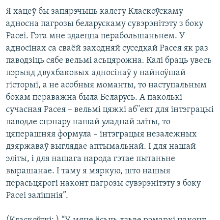
Я хацеў бы запярэчыць калегу Класкоўскаму
адносна пагрозы беларускаму сувэрэнітэту з боку
Расеі. Гэта мне здаецца перабольшаньнем. У
адносінах са сваёй заходняй суседкай Расея як раз
паводзіць сябе вельмі асьцярожна. Калі браць увесь
пэрыяд двухбаковых адносінаў у найноўшай
гісторыі, а не асобныя моманты, то наступальным
бокам пераважна была Беларусь. А паколькі
сучасная Расея – вельмі цяжкі аб''ект для інтэграцыі
паводле сцэнару нашай уладнай эліты, то
цяперашняя формула – інтэграцыя незалежных
дзяржаваў выглядае аптымальнай. І для нашай
эліты, і для нашага народа гэтае пытаньне
вырашанае. І таму я мяркую, што нашыя
перасьцярогі наконт пагрозы сувэрэнітэту з боку
Расеі залішнія”.