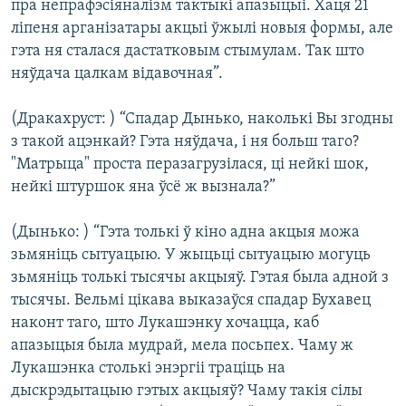
пра непрафэсіяналізм тактыкі апазыцыі. Хаця 21
ліпеня арганізатары акцыі ўжылі новыя формы, але
гэта ня сталася дастатковым стымулам. Так што
няўдача цалкам відавочная”.
(Дракахруст: ) “Спадар Дынько, наколькі Вы згодны
з такой ацэнкай? Гэта няўдача, і ня больш таго?
"Матрыца" проста перазагрузілася, ці нейкі шок,
нейкі штуршок яна ўсё ж вызнала?”
(Дынько: ) “Гэта толькі ў кіно адна акцыя можа
зьмяніць сытуацыю. У жыцьці сытуацыю могуць
зьмяніць толькі тысячы акцыяў. Гэтая была адной з
тысячы. Вельмі цікава выказаўся спадар Бухавец
наконт таго, што Лукашэнку хочацца, каб
апазыцыя была мудрай, мела посьпех. Чаму ж
Лукашэнка столькі энэргіі траціць на
дыскрэдытацыю гэтых акцыяў? Чаму такія сілы