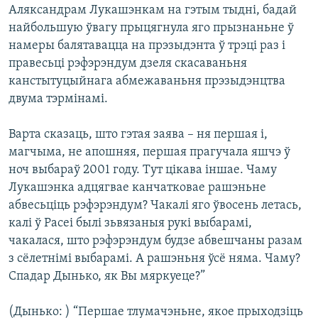
Аляксандрам Лукашэнкам на гэтым тыдні, бадай
найбольшую ўвагу прыцягнула яго прызнаньне ў
намеры балятавацца на прэзыдэнта ў трэці раз і
правесьці рэфэрэндум дзеля скасаваньня
канстытуцыйнага абмежаваньня прэзыдэнцтва
двума тэрмінамі.
Варта сказаць, што гэтая заява – ня першая і,
магчыма, не апошняя, першая прагучала яшчэ ў
ноч выбараў 2001 году. Тут цікава іншае. Чаму
Лукашэнка адцягвае канчатковае рашэньне
абвесьціць рэфэрэндум? Чакалі яго ўвосень летась,
калі ў Расеі былі зьвязаныя рукі выбарамі,
чакалася, што рэфэрэндум будзе абвешчаны разам
з сёлетнімі выбарамі. А рашэньня ўсё няма. Чаму?
Спадар Дынько, як Вы мяркуеце?”
(Дынько: ) “Першае тлумачэньне, якое прыходзіць