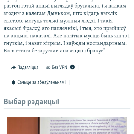
разгон гэтай акцыі выглядаў брутальна, і я цалкам
згодны з калегам Дыньком, што кідаць выклік
сыстэме могуць толькі мужныя людзі. І такія
якасьці Фралоў, яго паплечнікі, і тыя, хто прыйшоў
на акцыю, паказалі. Але палітык мусіць быць яшчэ і
гнуткім, і нават хітрым. І заўжды нестандартным.
Вось гэтага беларускай апазыцыі і бракуе”.
Падзяліцца
Без VPN
Сачыце за абнаўленьнямі
Выбар рэдакцыі