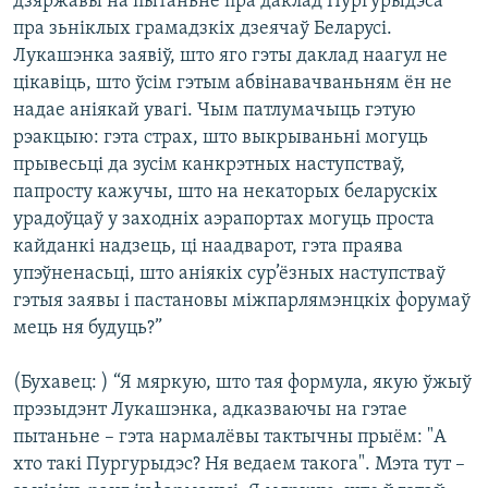
дзяржавы на пытаньне пра даклад Пургурыдэса
пра зьніклых грамадзкіх дзеячаў Беларусі.
Лукашэнка заявіў, што яго гэты даклад наагул не
цікавіць, што ўсім гэтым абвінавачваньням ён не
надае аніякай увагі. Чым патлумачыць гэтую
рэакцыю: гэта страх, што выкрываньні могуць
прывесьці да зусім канкрэтных наступстваў,
папросту кажучы, што на некаторых беларускіх
урадоўцаў у заходніх аэрапортах могуць проста
кайданкі надзець, ці наадварот, гэта праява
упэўненасьці, што аніякіх сур’ёзных наступстваў
гэтыя заявы і пастановы міжпарлямэнцкіх форумаў
мець ня будуць?”
(Бухавец: ) “Я мяркую, што тая формула, якую ўжыў
прэзыдэнт Лукашэнка, адказваючы на гэтае
пытаньне – гэта нармалёвы тактычны прыём: "А
хто такі Пургурыдэс? Ня ведаем такога". Мэта тут –