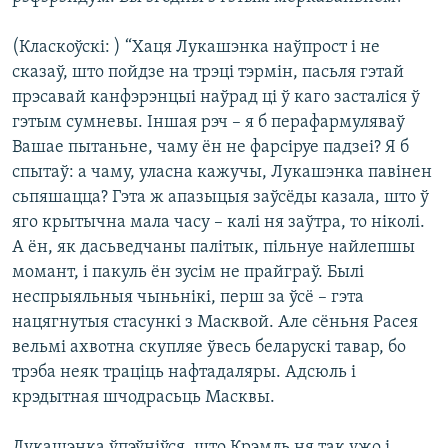
(Класкоўскі: ) “Хаця Лукашэнка наўпрост і не
сказаў, што пойдзе на трэці тэрмін, пасьля гэтай
прэсавай канфэрэнцыі наўрад ці ў каго засталіся ў
гэтым сумневы. Іншая рэч – я б перафармуляваў
Вашае пытаньне, чаму ён не фарсіруе падзеі? Я б
спытаў: а чаму, уласна кажучы, Лукашэнка павінен
сьпяшацца? Гэта ж апазыцыя заўсёды казала, што ў
яго крытычна мала часу – калі ня заўтра, то ніколі.
А ён, як дасьведчаны палітык, пільнуе найлепшы
момант, і пакуль ён зусім не прайграў. Былі
неспрыяльныя чыньнікі, перш за ўсё – гэта
нацягнутыя стасункі з Масквой. Але сёньня Расея
вельмі ахвотна скупляе ўвесь беларускі тавар, бо
трэба неяк траціць нафтадаляры. Адсюль і
крэдытная шчодрасьць Масквы.
Лукашэнка ўпэўніўся, што Крэмль ня так ужо і