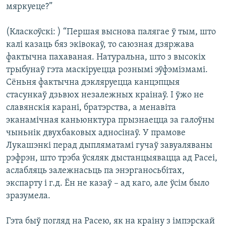
мяркуеце?”
(Класкоўскі: ) “Першая выснова палягае ў тым, што
калі казаць бяз эківокаў, то саюзная дзяржава
фактычна пахаваная. Натуральна, што з высокіх
трыбунаў гэта маскіруецца рознымі эўфэмізмамі.
Сёньня фактычна дэкляруецца канцэпцыя
стасункаў дзьвюх незалежных краінаў. І ўжо не
славянскія карані, братэрства, а менавіта
эканамічная каньюнктура прызнаецца за галоўны
чыньнік двухбаковых адносінаў. У прамове
Лукашэнкі перад дыпляматамі гучаў завуаляваны
рэфрэн, што трэба ўсяляк дыстанцыявацца ад Расеі,
аслабляць залежнасьць па энэрганосьбітах,
экспарту і г.д. Ён не казаў – ад каго, але ўсім было
зразумела.
Гэта быў погляд на Расею, як на краіну з імпэрскай