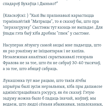
спадароў Бухаўца і Дынько?”
(Класкоўскі: ) “Калі Вы прапанавалі карыстацца
тэрміналёгіяй "Матрыцы", то я сказаў бы, што пра
"перазагрузку" Сыстэмы тут казаць не выпадае. Для
ўлады гэта быў хіба дробны "глюк" у сыстэме.
Насуперак лёзунгу самой акцыі мне падаецца, што
як раз рэалізму яе ініцыятарам і не хапіла.
Незалежныя аналітыкі скрытыкавалі генэрала
Фралова не за тое, што ён не сабраў 30-40 тысячаў,
а за тое, што абяцаў сабраць.
Лукашэнка тут мае рацыю, што такія лічбы
апрыёры былі зусім нерэальныя, хіба пры дапамозе
адміністрацыйнага рэсурсу, як ён сказаў. Гэтую
задуму можна было б падаць іначай, маўляў, мы
ведаем, што людзі сёньня абыякавыя, запалоханыя,