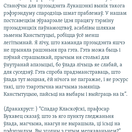
Станоўчы для прэзыдэнта Лукашэнкі вынік такога
рэфэрэндуму спародзіць шмат праблемаў. У нашам
постсавецкім эўраарэале ідэя працягу тэрміну
прэзыдэнцкіх паўнамоцтваў, асаблівы шляхам
зьмены Канстытуцыі, робіцца ўсё менш
легітымнай. Я лічу, што каманда прэзыдэнта яшчэ
не прыняла рашэньня пра гэта. Гэта можа быць і
пэўнай страшылкай, прычым ня столькі для
ўнутранай апазыцыі, бо ўлада лічыць яе слабай, а
для суседзяў. Гэта спроба прадэманстраваць, што
ўлада тут моцная, ёй нічога не пагражае, і яе рэсурс
такі, што тэарэтычна магчыма зьмяніць
Канстытуцыю, пайсьці на выбары і выйграць на іх”.
(Дракахруст: ) “Спадар Класкоўскі, прафэсар
Бухавец сказаў, што зь яго пункту гледжаньня
ўлада, магчыма, наагул не вырашыла, ці ісьці на
рэфэрэндум. Вы згодны з гэтым меркаваньнем?”