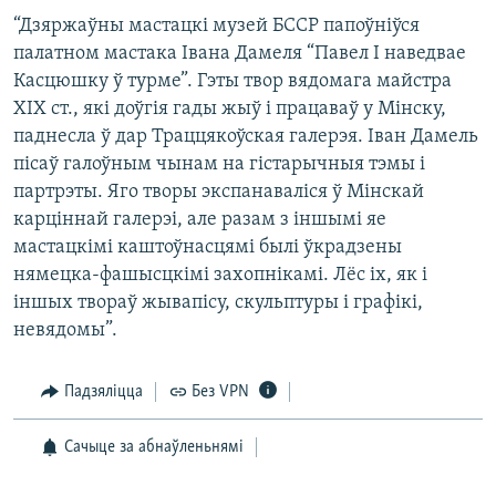
“Дзяржаўны мастацкі музей БССP папоўніўся
палатном мастака Івана Дамеля “Павел І наведвае
Касцюшку ў турме”. Гэты твор вядомага майстра
ХІХ ст., які доўгія гады жыў і працаваў у Мінску,
паднесла ў дар Траццякоўская галерэя. Іван Дамель
пісаў галоўным чынам на гістарычныя тэмы і
партрэты. Яго творы экспанаваліся ў Мінскай
карціннай галерэі, але разам з іншымі яе
мастацкімі каштоўнасцямі былі ўкрадзены
нямецка-фашысцкімі захопнікамі. Лёс іх, як і
іншых твораў жывапісу, скульптуры і графікі,
невядомы”.
Падзяліцца
Без VPN
Сачыце за абнаўленьнямі