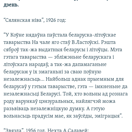
КУЛЬТУРА
МОВА
дзень.
КАЛЯНДАР
НА ХВАЛЯХ СВАБОДЫ
“Сялянская ніва”, 1926 год:
“У Коўне нядаўна паўстала беларуска-літоўскае
таварыства На чале яго стаў В.Ластоўскі. Рэшта
сяброў так-жа выдатныя беларусы і літоўцы. Мэта
гэтага таварыства — збліжэньне беларускага і
літоўскага народаў, а так-жа дапамаганьне
беларусам у іх змаганьні за сваю поўную
незалежнасьць… Найбольш аднак прыемным для
беларусаў у гэтым таварыстве, гэта — імкненьне да
незалежнасьці Беларусі. Той, хто вольны ад рознага
роду варункаў цэнзуральных, найлягчэй можа
разьвіваць незалежніцкую думку. А гэтую
вольнасьць прадусім мае, як заўсёды, эміграцыя”.
“Звязда”, 1956 год. Нехта А.Салавей: