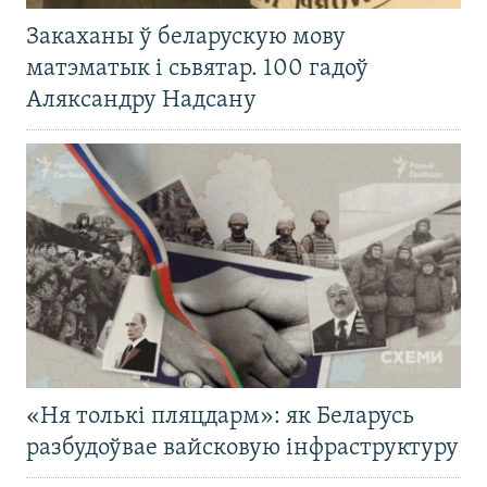
Закаханы ў беларускую мову
матэматык і сьвятар. 100 гадоў
Аляксандру Надсану
«Ня толькі пляцдарм»: як Беларусь
разбудоўвае вайсковую інфраструктуру