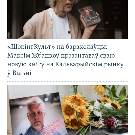
«ШокінгКульт» на барахолаўцы:
Максім Жбанкоў прэзэнтаваў сваю
новую кнігу на Кальварыйскім рынку
ў Вільні