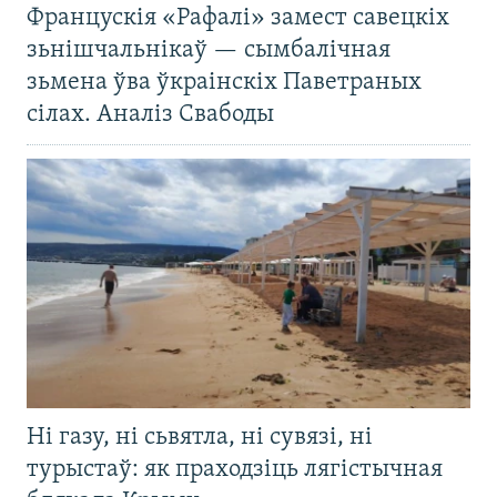
Францускія «Рафалі» замест савецкіх
зьнішчальнікаў — сымбалічная
зьмена ўва ўкраінскіх Паветраных
сілах. Аналіз Свабоды
Ні газу, ні сьвятла, ні сувязі, ні
турыстаў: як праходзіць лягістычная