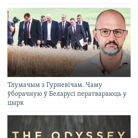
Тлумачым з Гурневічам. Чаму
ўборачную ў Беларусі ператвараюць у
цырк