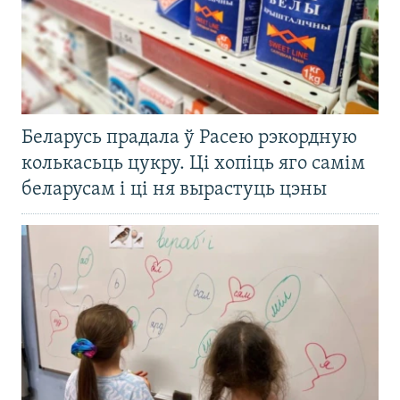
Беларусь прадала ў Расею рэкордную
колькасьць цукру. Ці хопіць яго самім
беларусам і ці ня вырастуць цэны