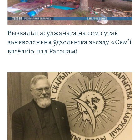
Вызвалілі асуджанага на сем сутак
зьняволеньня ўдзельніка зьезду «Сям’і
вясёлкі» пад Расонамі