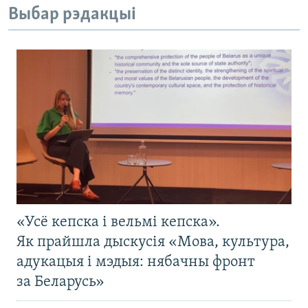
Выбар рэдакцыі
«Усё кепска і вельмі кепска».
Як прайшла дыскусія «Мова, культура,
адукацыя і мэдыя: нябачны фронт
за Беларусь»