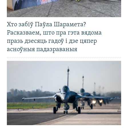
Хто забіў Паўла Шарамета?
Расказваем, што пра гэта вядома
празь дзесяць гадоў і дзе цяпер
асноўныя падазраваныя