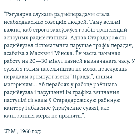
“Рэгулярна слухаць радыёперадачы стала
неабходнасьцю совецкіх людзей. Таму вельмі
важна, каб строга захоўваўся графік трансляцый
асноўных радыёстанцый. Аднак Старадарожскі
радыёвузел сістэматычна парушае графік перадач,
асабліва з Масквы і Мінска. Ён часта пачынае
работу на 20—30 мінут пазней вызначанага часу. У
сувязі з гэтым насельніцтва не можа праслухаць
перадавы артыкул газеты “Правда”, іншыя
матэрыялы… Аб перабоях у рабоце раённага
радыёвузла і парушэнні ім графіка вяшчання
паступілі сігналы ў Старадарожскую раённую
кантору і абласное ўпраўленне сувязі, але
канкрэтныя меры не прыняты”.
“ЛіМ”, 1966 год: