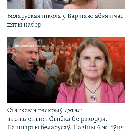
Беларуская школа ў Варшаве абвяшчае
пяты набор
Статкевіч раскрыў дэталі
вызваленьня. Сьпёка б’е рэкорды.
Пашпарты беларусаў. Навіны 6 жніўня