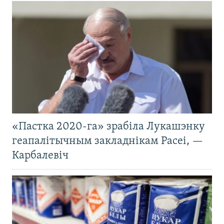
«Пастка 2020-га» зрабіла Лукашэнку
геапалітычным закладнікам Расеі, —
Карбалевіч