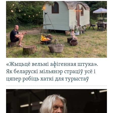
«Жыцьцё вельмі афігенная штука».
Як беларускі мільянэр страціў усё і
цяпер робіць хаткі для турыстаў