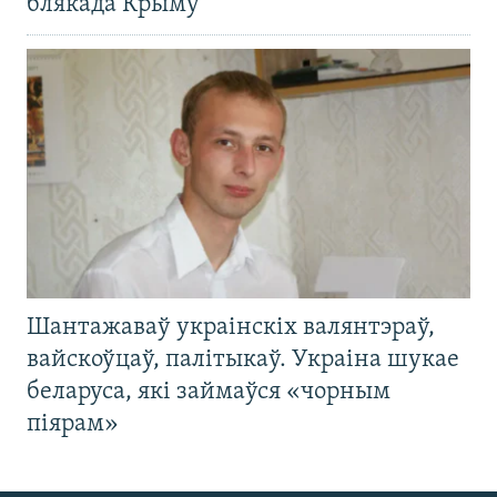
блякада Крыму
Шантажаваў украінскіх валянтэраў,
вайскоўцаў, палітыкаў. Украіна шукае
беларуса, які займаўся «чорным
піярам»