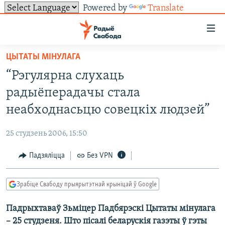
Powered by
Translate
Лінкі
ўнівэрсальнага
доступу
ЦЫТАТЫ МІНУЛАГА
НАВІНЫ
Перайсьці
“Рэгулярна слухаць
да
ТОЛЬКІ НА СВАБОДЗЕ
УСЕ НАВІНЫ
радыёперадачы стала
галоўнага
СУВЯЗЬ
ВІДЭА І ФОТА
ТЭСТЫ
зьместу
неабходнасьцю совецкіх людзей”
Перайсьці
ПАДПІСАЦЦА
ЛЮДЗІ
БЛОГІ
АБЫСЬЦІ БЛЯКАВАНЬНЕ
да
25 студзень 2006, 15:50
ПАЛІТЫКА
ГІСТОРЫЯ НА СВАБОДЗЕ
ПАДЗЯЛІЦЦА ІНФАРМАЦЫЯЙ
RSS
галоўнай
САЧЫЦЕ ЗА АБНАЎЛЕНЬНЯМІ
Падзяліцца
Без VPN
навігацыі
ЭКАНОМІКА
ПАДКАСТЫ
ПАДКАСТЫ
Перайсьці
ВАЙНА
КНІГІ
FACEBOOK
да
Зрабіце Свабоду прыярытэтнай крыніцай ў Google
БЕЛАРУСЫ НА ВАЙНЕ
АЎДЫЁКНІГІ
TWITTER
пошуку
Падрыхтаваў Зьміцер Падбярэскі Цытаты мінулага
ПАЛІТВЯЗЬНІ
PREMIUM
Усе сайты РС/РСЭ
– 25 студзеня. Што пісалі беларускія газэты ў гэты