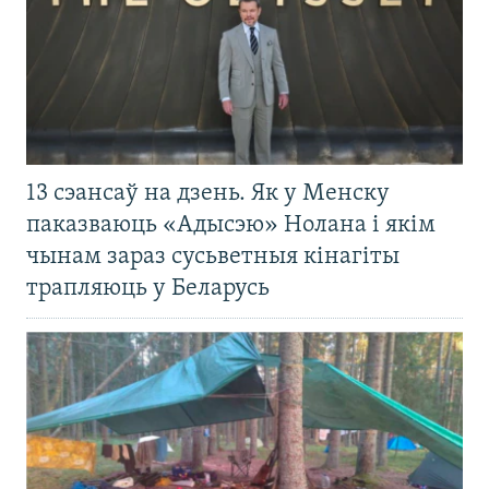
13 сэансаў на дзень. Як у Менску
паказваюць «Адысэю» Нолана і якім
чынам зараз сусьветныя кінагіты
трапляюць у Беларусь