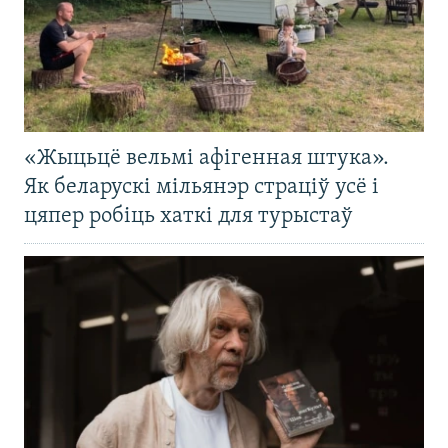
«Жыцьцё вельмі афігенная штука».
Як беларускі мільянэр страціў усё і
цяпер робіць хаткі для турыстаў