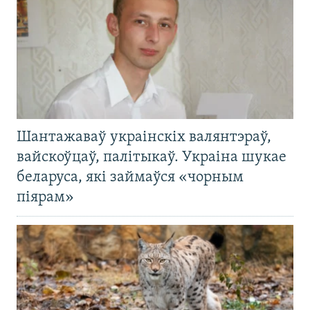
Шантажаваў украінскіх валянтэраў,
вайскоўцаў, палітыкаў. Украіна шукае
беларуса, які займаўся «чорным
піярам»