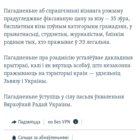
КУЛЬТУРА
МОВА
Пагадненьне аб спрашчэньні візавага рэжыму
КАЛЯНДАР
НА ХВАЛЯХ СВАБОДЫ
прадугледжвае фіксаваную цану за візу -- 35 эўра,
бясплатныя візы пэўным катэгорыям грамадзян, у
прыватнасьці, студэнтам, журналістам, блізкім
родным тых, хто пражывае ў ЭЗ легальна.
Пагадненьне пра рэадмісію усталёўвае дакладныя
крытэрыі, калі і як вяртаць асобаў, што незаконна
пражываюць на тэрыторыі краін — удзельніц
Зьвязу і Украіны.
Пагадненьне ўступіць у сілу пасьля ўхваленьня
Вярхоўнай Радай Украіны.
Падзяліцца
Без VPN
Сачыце за абнаўленьнямі