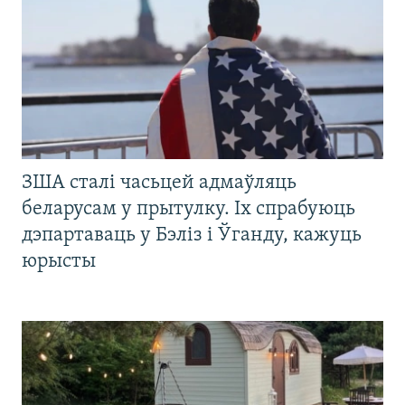
ЗША сталі часьцей адмаўляць
беларусам у прытулку. Іх спрабуюць
дэпартаваць у Бэліз і Ўганду, кажуць
юрысты