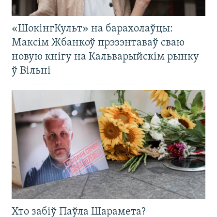
«ШокінгКульт» на барахолаўцы:
Максім Жбанкоў прэзэнтаваў сваю
новую кнігу на Кальварыйскім рынку
ў Вільні
Хто забіў Паўла Шарамета?