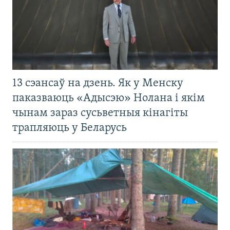
13 сэансаў на дзень. Як у Менску
паказваюць «Адысэю» Нолана і якім
чынам зараз сусьветныя кінагіты
трапляюць у Беларусь