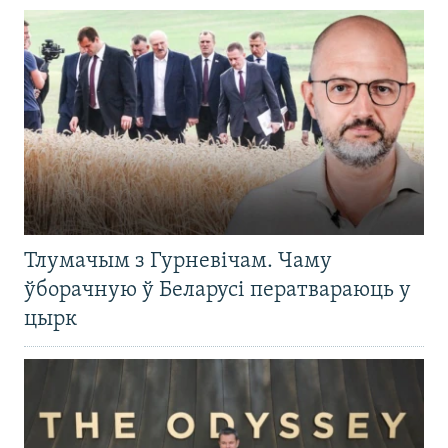
Тлумачым з Гурневічам. Чаму
ўборачную ў Беларусі ператвараюць у
цырк