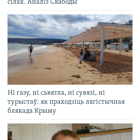
сілах. Аналіз Свабоды
Ні газу, ні сьвятла, ні сувязі, ні
турыстаў: як праходзіць лягістычная
блякада Крыму