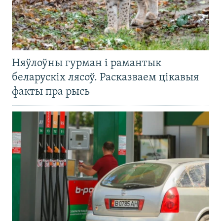
Няўлоўны гурман і рамантык
беларускіх лясоў. Расказваем цікавыя
факты пра рысь