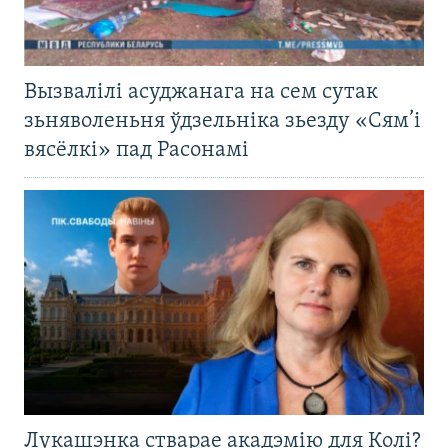
Вызвалілі асуджанага на сем сутак
зьняволеньня ўдзельніка зьезду «Сям’і
вясёлкі» пад Расонамі
Лукашэнка стварае акадэмію для Колі?