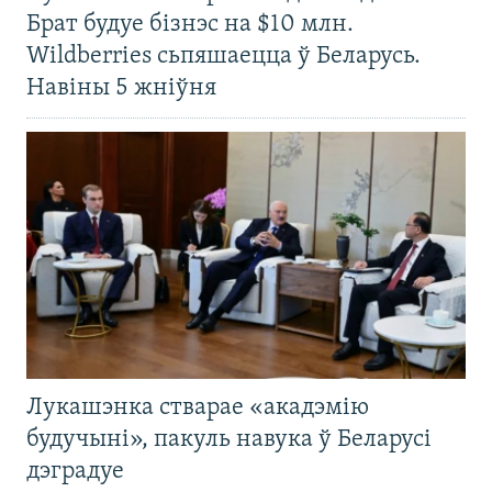
Брат будуе бізнэс на $10 млн.
Wildberries сьпяшаецца ў Беларусь.
Навіны 5 жніўня
Лукашэнка стварае «акадэмію
будучыні», пакуль навука ў Беларусі
дэградуе