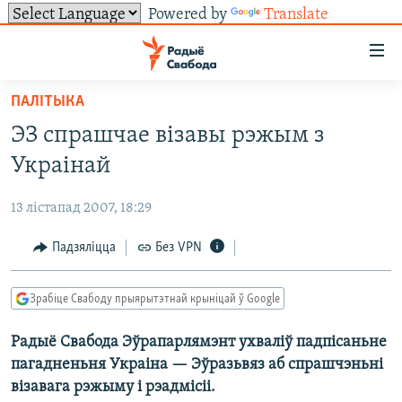
Powered by
Translate
Лінкі
ўнівэрсальнага
доступу
ПАЛІТЫКА
НАВІНЫ
Перайсьці
ЭЗ спрашчае візавы рэжым з
да
ТОЛЬКІ НА СВАБОДЗЕ
УСЕ НАВІНЫ
Украінай
галоўнага
СУВЯЗЬ
ВІДЭА І ФОТА
ТЭСТЫ
зьместу
13 лістапад 2007, 18:29
Перайсьці
ПАДПІСАЦЦА
ЛЮДЗІ
БЛОГІ
АБЫСЬЦІ БЛЯКАВАНЬНЕ
да
Падзяліцца
Без VPN
ПАЛІТЫКА
ГІСТОРЫЯ НА СВАБОДЗЕ
ПАДЗЯЛІЦЦА ІНФАРМАЦЫЯЙ
RSS
галоўнай
САЧЫЦЕ ЗА АБНАЎЛЕНЬНЯМІ
навігацыі
ЭКАНОМІКА
ПАДКАСТЫ
ПАДКАСТЫ
Зрабіце Свабоду прыярытэтнай крыніцай ў Google
Перайсьці
ВАЙНА
КНІГІ
FACEBOOK
да
Радыё Свабода Эўрапарлямэнт ухваліў падпісаньне
БЕЛАРУСЫ НА ВАЙНЕ
АЎДЫЁКНІГІ
TWITTER
пошуку
пагадненьня Украіна — Эўразьвяз аб спрашчэньні
ПАЛІТВЯЗЬНІ
PREMIUM
Усе сайты РС/РСЭ
візавага рэжыму і рэадмісіі.