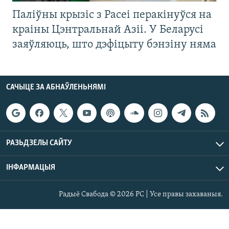
Паліўны крызіс з Расеі перакінуўся на
краіны Цэнтральнай Азіі. У Беларусі
заяўляюць, што дэфіцыту бэнзіну няма
САЧЫЦЕ ЗА АБНАЎЛЕНЬНЯМІ
РАЗЬДЗЕЛЫ САЙТУ
ІНФАРМАЦЫЯ
Радыё Свабода © 2026 РС | Усе правы захаваныя.