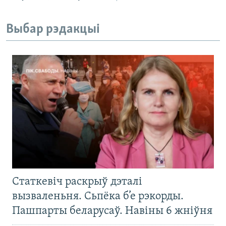
Выбар рэдакцыі
Статкевіч раскрыў дэталі
вызваленьня. Сьпёка б’е рэкорды.
Пашпарты беларусаў. Навіны 6 жніўня