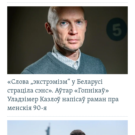
«Слова „экстрэмізм“ у Беларусі
страціла сэнс». Аўтар «Гопнікаў»
Уладзімер Казлоў напісаў раман пра
менскія 90-я