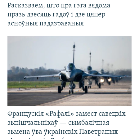
Расказваем, што пра гэта вядома
празь дзесяць гадоў і дзе цяпер
асноўныя падазраваныя
Францускія «Рафалі» замест савецкіх
зьнішчальнікаў — сымбалічная
зьмена ўва ўкраінскіх Паветраных