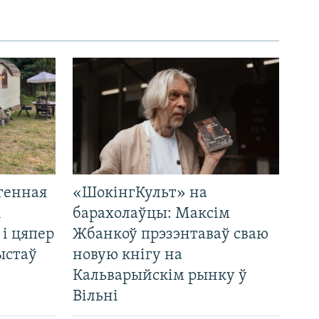
генная
«ШокінгКульт» на
і
барахолаўцы: Максім
 і цяпер
Жбанкоў прэзэнтаваў сваю
ыстаў
новую кнігу на
Кальварыйскім рынку ў
Вільні