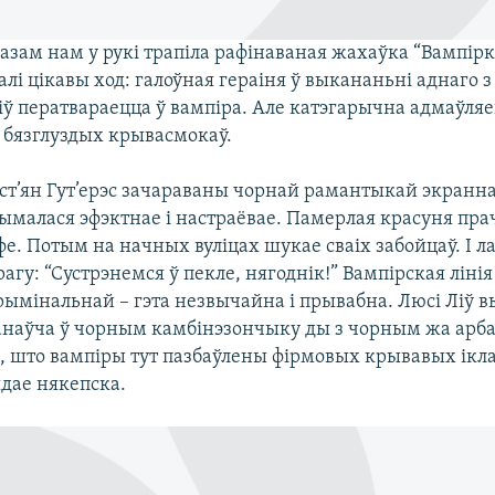
разам нам у рукі трапіла рафінаваная жахаўка “Вампірк
лі цікавы ход: галоўная гераіня ў выкананьні аднаго з
іў ператвараецца ў вампіра. Але катэгарычна адмаўля
 бязглуздых крывасмокаў.
ст’ян Гут’ерэс зачараваны чорнай рамантыкай экранна
рымалася эфэктнае і настраёвае. Памерлая красуня пр
е. Потым на начных вуліцах шукае сваіх забойцаў. І л
агу: “Сустрэнемся ў пекле, нягоднік!” Вампірская лін
рымінальнай – гэта незвычайна і прывабна. Люсі Ліў в
анаўча ў чорным камбінэзончыку ды з чорным жа арба
е, што вампіры тут пазбаўлены фірмовых крывавых ікла
лядае някепска.