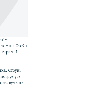
тнім
ястомны Стоўн
атарам. І
ка. Стоўн,
анструе ўсе
арта вучыць