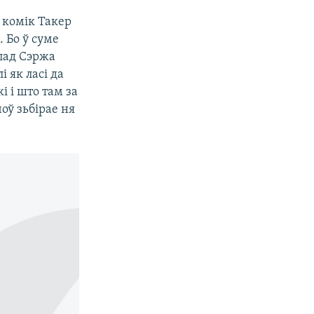
 комік Такер
. Бо ў суме
 пад Сэржа
 як ласі да
 і што там за
оў зьбірае ня