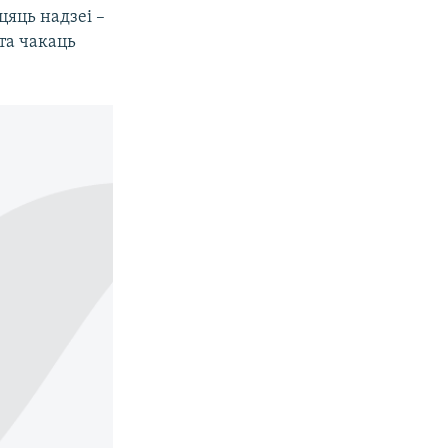
яць надзеі –
та чакаць