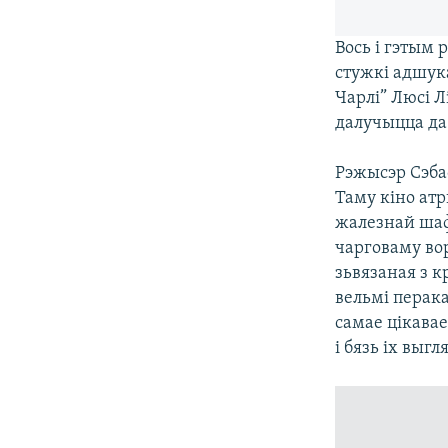
Вось і гэтым 
стужкі адшука
Чарлі” Люсі Л
далучыцца да
Рэжысэр Сэба
Таму кіно ат
жалезнай шаф
чарговаму вор
зьвязаная з к
вельмі перак
самае цікава
і бязь іх выг