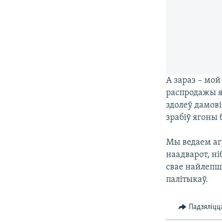
А зараз – мой
распродажы я
здолеў дамов
зрабіў ягоны 
Мы ведаем аг
наадварот, ні
свае найлепш
палітыкаў.
Падзяліцц