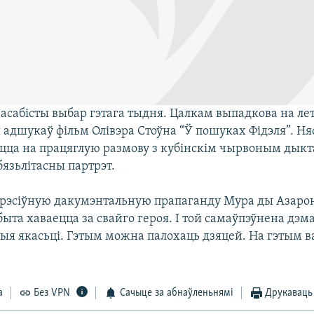
 асабісты выбар гэтага тыдня. Цалкам выпадкова на ле
 адшукаў фільм Олівэра Стоўна “Ў пошуках Фідэля”. Н
іцца на працяглую размову з кубінскім чырвоным дыкт
бязьлітасны партрэт.
рэсіўную дакумэнтальную прапаганду Мура ды Азарон
быта хаваецца за свайго героя. І той самаўпэўнена дэм
ыя якасьці. Гэтым можна палохаць дзяцей. На гэтым в
а
Без VPN
Сачыце за абнаўленьнямі
Друкаваць