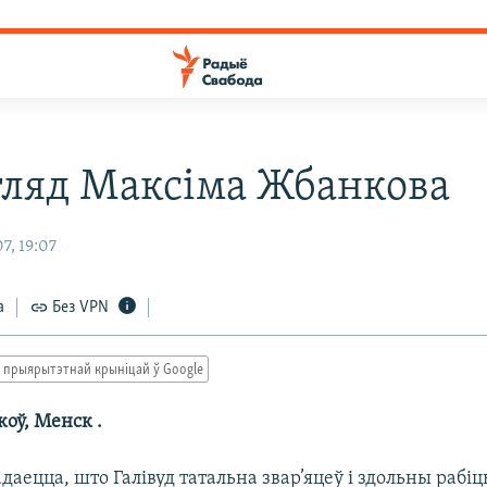
гляд Максіма Жбанкова
7, 19:07
а
Без VPN
 прыярытэтнай крыніцай ў Google
оў, Менск .
адаецца, што Галівуд татальна звар’яцеў і здольны рабі