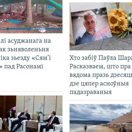
лі асуджанага на
ак зьняволеньня
іка зьезду «Сям’і
Хто забіў Паўла Шар
» пад Расонамі
Расказваем, што пра
вядома празь дзесяць
дзе цяпер асноўныя
падазраваныя