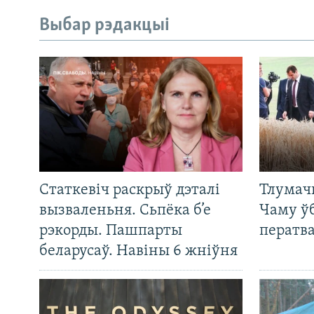
Выбар рэдакцыі
Статкевіч раскрыў дэталі
Тлумач
вызваленьня. Сьпёка б’е
Чаму ў
рэкорды. Пашпарты
ператв
беларусаў. Навіны 6 жніўня