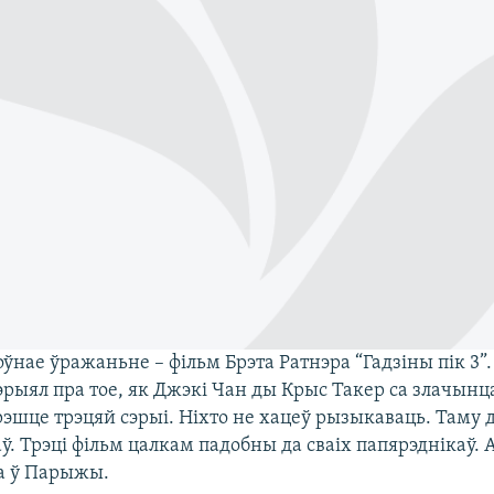
ўнае ўражаньне – фільм Брэта Ратнэра “Гадзіны пік 3”
рыял пра тое, як Джэкі Чан ды Крыс Такер са злачынца
рэшце трэцяй сэрыі. Ніхто не хацеў рызыкаваць. Таму
ў. Трэці фільм цалкам падобны да сваіх папярэднікаў. А
а ў Парыжы.