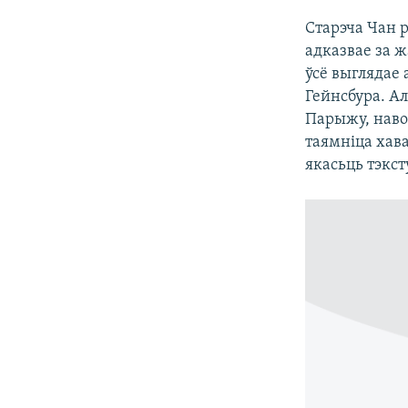
Старэча Чан 
адказвае за ж
ўсё выглядае 
Гейнсбура. Ал
Парыжу, навош
таямніца хава
якасьць тэкст