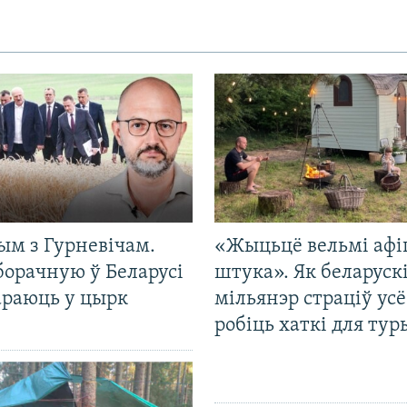
ым з Гурневічам.
«Жыцьцё вельмі афі
борачную ў Беларусі
штука». Як беларуск
араюць у цырк
мільянэр страціў усё
робіць хаткі для тур