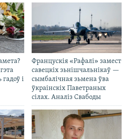
амета?
Францускія «Рафалі» замест
 гэта
савецкіх зьнішчальнікаў —
 гадоў і
сымбалічная зьмена ўва
ўкраінскіх Паветраных
сілах. Аналіз Свабоды