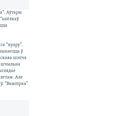
а”. Аўтары
 “анёлкаў
ецца
га “нуару”.
ачынаецца ў
аскава шэпча
ія шчыльна
ыглядае
летам. Але
ў. “Вампірка”