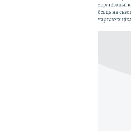
экранізацыі 
КАЛЯНДАР
НА ХВАЛЯХ СВАБОДЫ
ёсьць на сьве
чарговых ціка