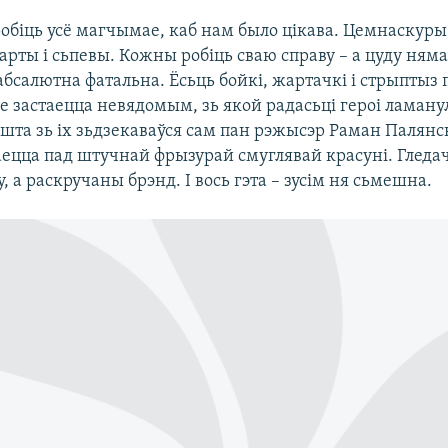
робіць усё магчымае, каб нам было цікава. Цемнаскуры
арты і сьпевы. Кожны робіць сваю справу – а цуду няма
абсалютна фатальна. Ёсьць бойкі, жартачкі і стрыптыз
е застаецца невядомым, зь якой радасьці героі ламанулі
та зь іх зьдзекаваўся сам пан рэжысэр Раман Палянскі
ецца пад штучнай фрызурай смуглявай красуні. Гледач
у, а раскручаны брэнд. І вось гэта – зусім ня сьмешна.