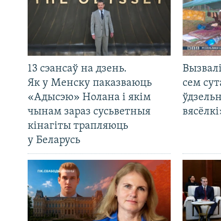
13 сэансаў на дзень.
Вызвалі
Як у Менску паказваюць
сем сут
«Адысэю» Нолана і якім
ўдзельн
чынам зараз сусьветныя
вясёлкі
кінагіты трапляюць
у Беларусь