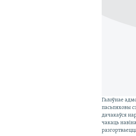
Галоўнае адмо
пасьпяховы сэ
дачакаўся на
чакаць навіна
разгортваецц