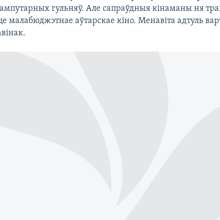
кампутарных гульняў. Але сапраўдныя кінаманы ня трац
це малабюджэтнае аўтарскае кіно. Менавіта адтуль вар
вінак.