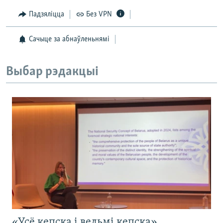
Падзяліцца
Без VPN
Сачыце за абнаўленьнямі
Выбар рэдакцыі
«Усё кепска і вельмі кепска».