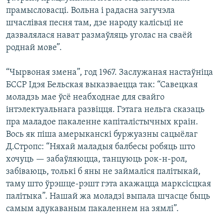
прамысловасці. Вольна і радасна загучэла
шчаслівая песня там, дзе народу калісьці не
дазвалялася нават размаўляць уголас на сваёй
роднай мове”.
“Чырвоная змена”, год 1967. Заслужаная настаўніца
БССР Ідэя Бельская выказваецца так: “Савецкая
моладзь мае ўсё неабходнае для свайго
інтэлектуальнага развіцця. Гэтага нельга сказаць
пра маладое пакаленне капіталістычных краін.
Вось як піша амерыканскі буржуазны сацыёлаг
Д.Стропс: “Няхай маладыя балбесы робяць што
хочуць — забаўляюцца, танцуюць рок-н-рол,
забіваюць, толькі б яны не займаліся палітыкай,
таму што ўрэшце-рэшт гэта акажацца марксісцкая
палітыка”. Нашай жа моладзі выпала шчасце быць
самым адукаваным пакаленнем на зямлі”.