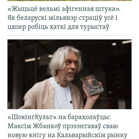
«Жыцьцё вельмі афігенная штука».
Як беларускі мільянэр страціў усё і
цяпер робіць хаткі для турыстаў
«ШокінгКульт» на барахолаўцы:
Максім Жбанкоў прэзэнтаваў сваю
новую кнігу на Кальварыйскім рынку