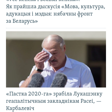
Як прайшла дыскусія «Мова, культура,
адукацыя і мэдыя: нябачны фронт
за Беларусь»
«Пастка 2020-га» зрабіла Лукашэнку
геапалітычным закладнікам Расеі, —
Карбалевіч