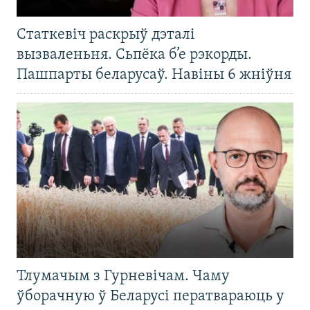
Статкевіч раскрыў дэталі
вызваленьня. Сьпёка б’е рэкорды.
Пашпарты беларусаў. Навіны 6 жніўня
Тлумачым з Гурневічам. Чаму
ўборачную ў Беларусі ператвараюць у