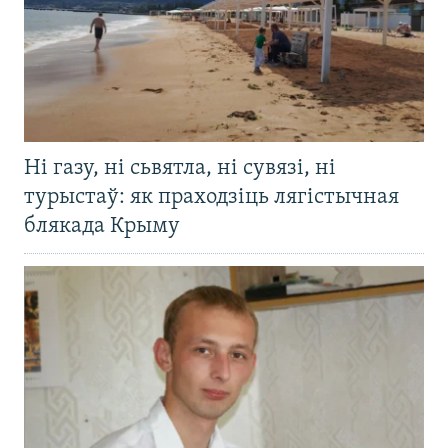
Ні газу, ні сьвятла, ні сувязі, ні
турыстаў: як праходзіць лягістычная
блякада Крыму