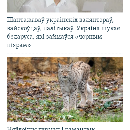
Шантажаваў украінскіх валянтэраў,
вайскоўцаў, палітыкаў. Украіна шукае
беларуса, які займаўся «чорным
піярам»
Няўлоўны гурман і рамантык