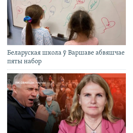
Беларуская школа ў Варшаве абвяшчае
пяты набор