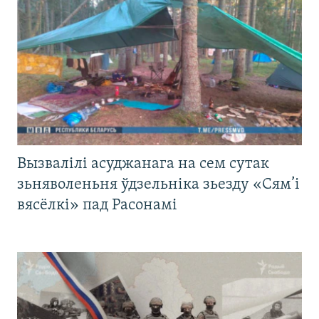
Вызвалілі асуджанага на сем сутак
зьняволеньня ўдзельніка зьезду «Сям’і
вясёлкі» пад Расонамі