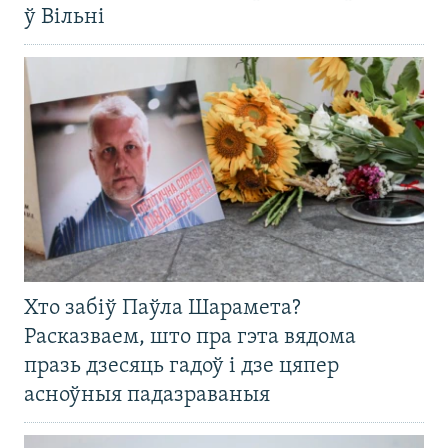
ў Вільні
Хто забіў Паўла Шарамета?
Расказваем, што пра гэта вядома
празь дзесяць гадоў і дзе цяпер
асноўныя падазраваныя