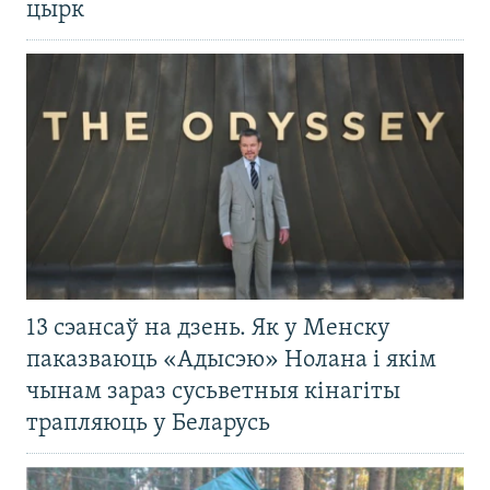
цырк
13 сэансаў на дзень. Як у Менску
паказваюць «Адысэю» Нолана і якім
чынам зараз сусьветныя кінагіты
трапляюць у Беларусь