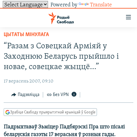
Powered by
Translate
Лінкі
ўнівэрсальнага
доступу
ЦЫТАТЫ МІНУЛАГА
НАВІНЫ
Перайсьці
“Разам з Совецкай Арміяй у
да
ТОЛЬКІ НА СВАБОДЗЕ
УСЕ НАВІНЫ
Заходнюю Беларусь прыйшло і
галоўнага
СУВЯЗЬ
ВІДЭА І ФОТА
ТЭСТЫ
зьместу
новае, совецкае жыццё...”
Перайсьці
ПАДПІСАЦЦА
ЛЮДЗІ
БЛОГІ
АБЫСЬЦІ БЛЯКАВАНЬНЕ
да
17 верасень 2007, 09:10
ПАЛІТЫКА
ГІСТОРЫЯ НА СВАБОДЗЕ
ПАДЗЯЛІЦЦА ІНФАРМАЦЫЯЙ
RSS
галоўнай
САЧЫЦЕ ЗА АБНАЎЛЕНЬНЯМІ
Падзяліцца
Без VPN
навігацыі
ЭКАНОМІКА
ПАДКАСТЫ
ПАДКАСТЫ
Перайсьці
ВАЙНА
КНІГІ
FACEBOOK
да
Зрабіце Свабоду прыярытэтнай крыніцай ў Google
БЕЛАРУСЫ НА ВАЙНЕ
АЎДЫЁКНІГІ
TWITTER
пошуку
Падрыхтаваў Зьміцер Падбярэскі Пра што пісалі
ПАЛІТВЯЗЬНІ
PREMIUM
Усе сайты РС/РСЭ
беларускія газэты 17 верасьня ў розныя гады.