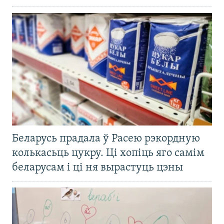
Беларусь прадала ў Расею рэкордную
колькасьць цукру. Ці хопіць яго самім
беларусам і ці ня вырастуць цэны