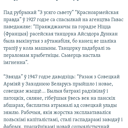
КУЛЬТУРА
МОВА
Пад рубрыкай “З усяго сьвету” “Красноармейская
КАЛЯНДАР
НА ХВАЛЯХ СВАБОДЫ
правда” ў 1927 годзе са спасылкай на агенцтва Гавас
паведамляе: “Праяжджаючы па горадзе Ніцца
(Францыя) расейская танцорка Айсэдора Дункан
была выкінутая з аўтамабіля, бо канец яе шаліка
трапіў у кола машыны. Танцорку падабралі зь
пераломам хрыбетніцы. Сьмерць настала
імгненна”.
“Звязда” ў 1947 годзе даводзіць: “Разам з Совецкай
Арміяй у Заходнюю Беларусь прыйшло і новае,
совецкае жыццё... Былыя батракі радзівілаў і
патоцкіх, сяляне, гібеўшыя ўвесь век на панскіх
абшарах, бясплатна атрымалі ад совецкай улады
зямлю. Рабочыя, якія жорстка эксплаатаваліся
польскімі капіталістамі, сталі гаспадарамі заводаў і
фабрык, працаўнікамі новай соцыялістычнай