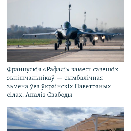
Францускія «Рафалі» замест савецкіх
зьнішчальнікаў — сымбалічная
зьмена ўва ўкраінскіх Паветраных
сілах. Аналіз Свабоды