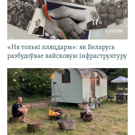
«Ня толькі пляцдарм»: як Беларусь
разбудоўвае вайсковую інфраструктуру